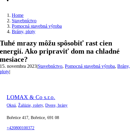
Home
Stavebníctvo
Pomocná stavebná výroba
Brány, ploty
Tuhé mrazy môžu spôsobiť rast cien
energií. Ako pripraviť dom na chladné
mesiace?
15. novembra 2023
|
Stavebníctvo
,
Pomocná stavebná výroba
,
Brány,
ploty
|
LOMAX & Co s.r.o.
Okná
,
Žalúzie, rolety
,
Dvere, brány
Bořetice 417, Bořetice, 691 08
+420800100372