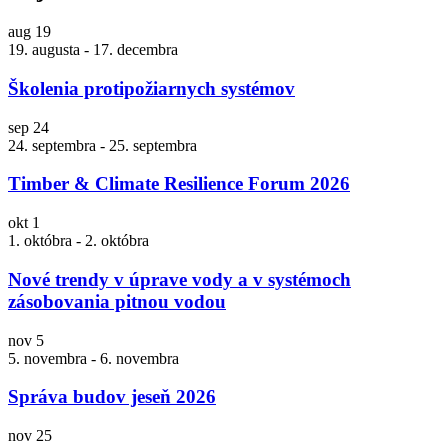
aug
19
19. augusta
-
17. decembra
Školenia protipožiarnych systémov
sep
24
24. septembra
-
25. septembra
Timber & Climate Resilience Forum 2026
okt
1
1. októbra
-
2. októbra
Nové trendy v úprave vody a v systémoch
zásobovania pitnou vodou
nov
5
5. novembra
-
6. novembra
Správa budov jeseň 2026
nov
25