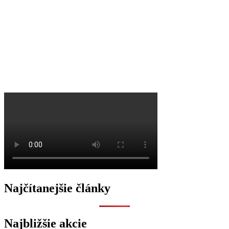
O
Najčítanejšie články
Najbližšie akcie