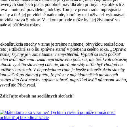
revených šindľoch platia podobné pravidlá ako pri iných výrobkoch z
reva – nutnosť pravidelnej údržby. Tou je v prvom rade impregnácia
trechy a tiež jej pravidelné natieranie, ktoré by mal užívateľ vykonávať
pravidla raz za 5 rokov. V takom prípade môže byť jej životnosť vo
inále aj päťdesiat rokov.
ekonštrukcia strechy v zime je zrejme najmenej obvyklou realizáciou,
reto je dôležité sa o ňu správne starať v priebehu celého roka.
„O
prava
trešnej krytiny je v zime takmer nemysliteľná. Vyplatí sa teda počkať
ielen kvôli nižšiemu riziku nepriaznivého počasia, ale tiež kvôli občasne
utnosti využitia stavebnej chémie, ktorá nie vždy môže byť vhodná na
oužitie v mrazoch. V neposlednom rade je lepšie rekonštrukciu strechy
lánovať až po zime aj preto, že práve v najchladnejších mesiacoch
ostáva táto časť stavby najviac zabrať, napríklad kvôli nánosom snehu
ysvetľuje Přichystal.
Zdieľajte obsah na sociálnych sieťach!