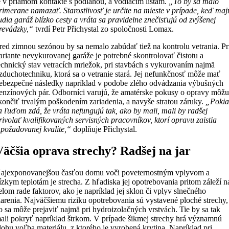
e v priamom kontakte s podlahou, a vodiacim lištám.
„To by sa malo
rimerane namazať. Starostlivosť je určite na mieste v prípade, keď maj
udia garáž blízko cesty a vráta sa pravidelne znečisťujú od zvýšenej
revádzky,“
tvrdí Petr Přichystal zo spoločnosti Lomax.
red zimnou sezónou by sa nemalo zabúdať tiež na kontrolu vetrania. Pr
ariante nevykurovanej garáže je potrebné skontrolovať čistotu a
echnický stav vetracích mriežok, pri stavbách s vykurovaním najmä
zduchotechniku, ktorá sa o vetranie stará. Jej nefunkčnosť môže mať
ebezpečné následky napríklad v podobe zlého odvádzania výbušných
enzínových pár. Odborníci varujú, že amatérske pokusy o opravy môž
končiť trvalým poškodením zariadenia, a navyše stratou záruky.
„Pokia
a ľuďom zdá, že vráta nefungujú tak, ako by mali, mali by radšej
rivolať kvalifikovaných servisných pracovníkov, ktorí opravu zaistia
 požadovanej kvalite,“
doplňuje Přichystal.
Väčšia oprava strechy? Radšej na jar
ajexponovanejšou časťou domu voči poveternostným vplyvom a
ízkym teplotám je strecha. Z hľadiska jej opotrebovania pritom záleží n
elom rade faktorov, ako je napríklad jej sklon či vplyv slnečného
iarenia. Najväčšiemu riziku opotrebovania sú vystavené ploché strechy,
o sa môže prejaviť najmä pri hydroizolačných vrstvách. Tie by sa tak
ali pokryť napríklad štrkom. V prípade šikmej strechy hrá významnú
lohu voľba materiálu, z ktorého je vyrobená krytina. Napríklad pri