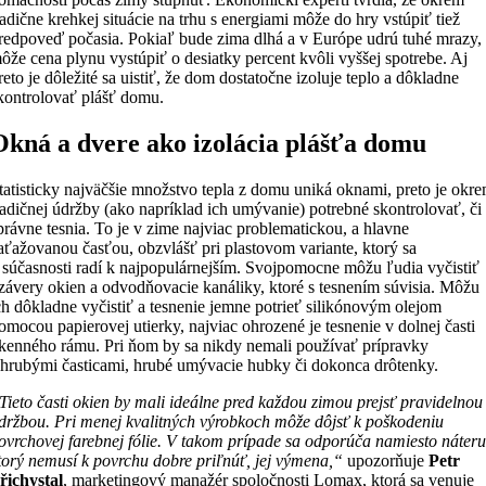
radične krehkej situácie na trhu s energiami môže do hry vstúpiť tiež
redpoveď počasia. Pokiaľ bude zima dlhá a v Európe udrú tuhé mrazy,
ôže cena plynu vystúpiť o desiatky percent kvôli vyššej spotrebe. Aj
reto je dôležité sa uistiť, že dom dostatočne izoluje teplo a dôkladne
kontrolovať plášť domu.
Okná a dvere ako izolácia plášťa domu
tatisticky najväčšie množstvo tepla z domu uniká oknami, preto je okr
radičnej údržby (ako napríklad ich umývanie) potrebné skontrolovať, či
právne tesnia. To je v zime najviac problematickou, a hlavne
aťažovanou časťou, obzvlášť pri plastovom variante, ktorý sa
 súčasnosti radí k najpopulárnejším. Svojpomocne môžu ľudia vyčistiť
závery okien a odvodňovacie kanáliky, ktoré s tesnením súvisia. Môžu
ch dôkladne vyčistiť a tesnenie jemne potrieť silikónovým olejom
omocou papierovej utierky, najviac ohrozené je tesnenie v dolnej časti
kenného rámu. Pri ňom by sa nikdy nemali používať prípravky
 hrubými časticami, hrubé umývacie hubky či dokonca drôtenky.
Tieto časti okien by mali ideálne pred každou zimou prejsť pravidelnou
držbou. Pri menej kvalitných výrobkoch môže dôjsť k poškodeniu
ovrchovej farebnej fólie. V takom prípade sa odporúča namiesto náteru
torý nemusí k povrchu dobre priľnúť, jej výmena,“
upozorňuje
Petr
řichystal
, marketingový manažér spoločnosti Lomax, ktorá sa venuje