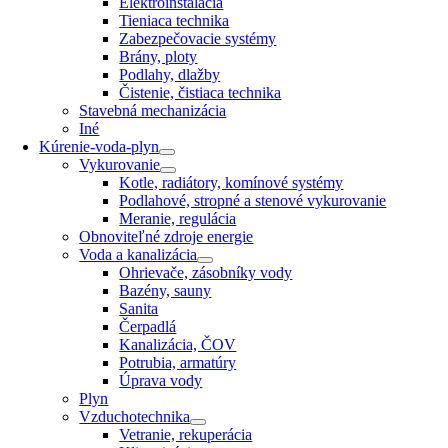
Elektroinštalácia
Tieniaca technika
Zabezpečovacie systémy
Brány, ploty
Podlahy, dlažby
Čistenie, čistiaca technika
Stavebná mechanizácia
Iné
Kúrenie-voda-plyn
Vykurovanie
Kotle, radiátory, komínové systémy
Podlahové, stropné a stenové vykurovanie
Meranie, regulácia
Obnoviteľné zdroje energie
Voda a kanalizácia
Ohrievače, zásobníky vody
Bazény, sauny
Sanita
Čerpadlá
Kanalizácia, ČOV
Potrubia, armatúry
Úprava vody
Plyn
Vzduchotechnika
Vetranie, rekuperácia