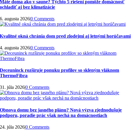
Máte doma ako v saune? Týchto 5 riešení pomôže domácnosť
ochladiť aj bez klimatizácie
6. augusta 2026
|
0 Comments
Kvalitné okná chránia dom pred zlodejmi aj letnými horúčavami
4. augusta 2026
|
0 Comments
Deceuninck rozširuje ponuku profilov so skleným vláknom
ThermoFibra
31. júla 2026
|
0 Comments
Obnova domu bez jasného plánu? Nová výzva zjednodušuje
podporu, poradie prác však nechá na domácnostiach
24. júla 2026
|
0 Comments