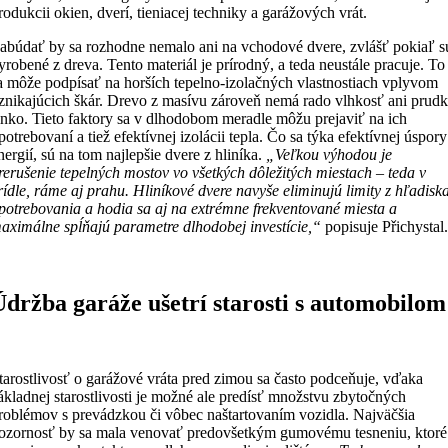
rodukcii okien, dverí, tieniacej techniky a garážových vrát.
abúdať by sa rozhodne nemalo ani na vchodové dvere, zvlášť pokiaľ s
yrobené z dreva. Tento materiál je prírodný, a teda neustále pracuje. To
a môže podpísať na horších tepelno-izolačných vlastnostiach vplyvom
znikajúcich škár. Drevo z masívu zároveň nemá rado vlhkosť ani prud
lnko. Tieto faktory sa v dlhodobom meradle môžu prejaviť na ich
potrebovaní a tiež efektívnej izolácii tepla. Čo sa týka efektívnej úspory
nergií, sú na tom najlepšie dvere z hliníka.
„Veľkou výhodou je
rerušenie tepelných mostov vo všetkých dôležitých miestach – teda v
rídle, ráme aj prahu. Hliníkové dvere navyše eliminujú limity z hľadisk
potrebovania a hodia sa aj na extrémne frekventované miesta a
aximálne spĺňajú parametre dlhodobej investície,“
popisuje Přichystal
Údržba garáže ušetrí starosti s automobilom
tarostlivosť o garážové vráta pred zimou sa často podceňuje, vďaka
ákladnej starostlivosti je možné ale predísť množstvu zbytočných
roblémov s prevádzkou či vôbec naštartovaním vozidla. Najväčšia
ozornosť by sa mala venovať predovšetkým gumovému tesneniu, ktoré