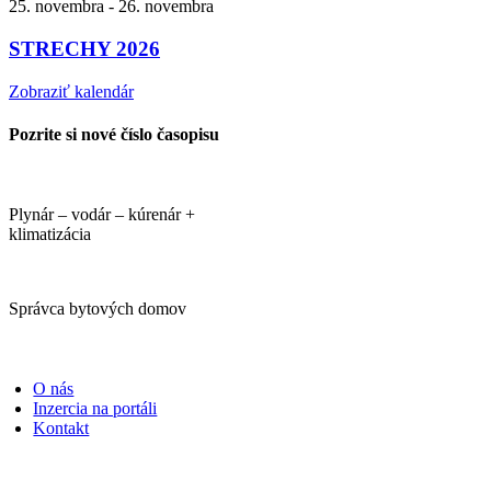
25. novembra
-
26. novembra
STRECHY 2026
Zobraziť kalendár
Pozrite si nové číslo časopisu
Plynár – vodár – kúrenár +
klimatizácia
Správca bytových domov
PORTÁLI
O nás
Inzercia na portáli
Kontakt
ČASOPISY