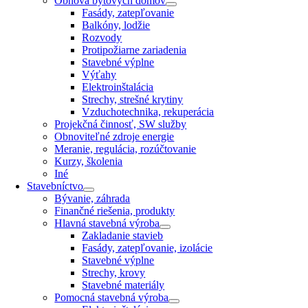
Obnova bytových domov
Fasády, zatepľovanie
Balkóny, lodžie
Rozvody
Protipožiarne zariadenia
Stavebné výplne
Výťahy
Elektroinštalácia
Strechy, strešné krytiny
Vzduchotechnika, rekuperácia
Projekčná činnosť, SW služby
Obnoviteľné zdroje energie
Meranie, regulácia, rozúčtovanie
Kurzy, školenia
Iné
Stavebníctvo
Bývanie, záhrada
Finančné riešenia, produkty
Hlavná stavebná výroba
Zakladanie stavieb
Fasády, zatepľovanie, izolácie
Stavebné výplne
Strechy, krovy
Stavebné materiály
Pomocná stavebná výroba