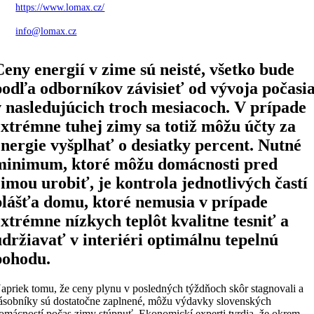
https://www.lomax.cz/
info@lomax.cz
Ceny energií v zime sú neisté, všetko bude
podľa odborníkov závisieť od vývoja počasi
v nasledujúcich troch mesiacoch. V prípade
extrémne tuhej zimy sa totiž môžu účty za
energie vyšplhať o desiatky percent. Nutné
minimum, ktoré môžu domácnosti pred
zimou urobiť, je kontrola jednotlivých častí
plášťa domu, ktoré nemusia v prípade
extrémne nízkych teplôt kvalitne tesniť a
udržiavať v interiéri optimálnu tepelnú
pohodu.
apriek tomu, že ceny plynu v posledných týždňoch skôr stagnovali a
ásobníky sú dostatočne zaplnené, môžu výdavky slovenských
omácností počas zimy stúpnuť. Ekonomickí experti tvrdia, že okrem