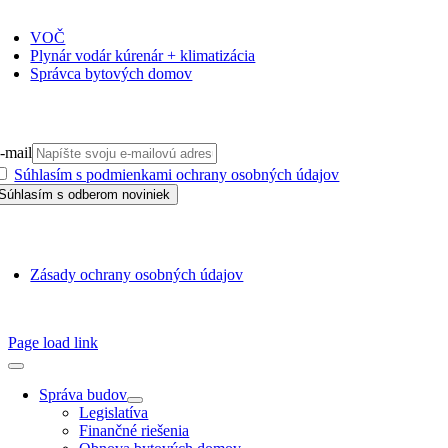
VOČ
Plynár vodár kúrenár + klimatizácia
Správca bytových domov
PRIHLÁSIŤ SA NA ODBER
-mail
Súhlasím s podmienkami ochrany osobných údajov
GDPR
Zásady ochrany osobných údajov
SSN 1338-3418 © 2010 – 2025
TZB portál
Page load link
Správa budov
Legislatíva
Finančné riešenia