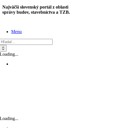
Skip
Najväčší slovenský portál z oblasti
to
správy budov, stavebníctva a TZB.
content
Menu
Hľadať:
Loading...
Loading...