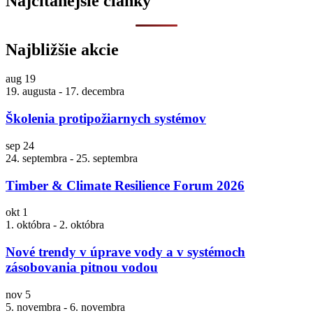
Najčítanejšie články
Najbližšie akcie
aug
19
19. augusta
-
17. decembra
Školenia protipožiarnych systémov
sep
24
24. septembra
-
25. septembra
Timber & Climate Resilience Forum 2026
okt
1
1. októbra
-
2. októbra
Nové trendy v úprave vody a v systémoch
zásobovania pitnou vodou
nov
5
5. novembra
-
6. novembra