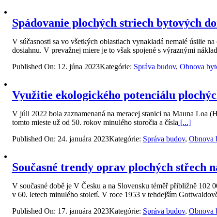
Spádovanie plochých striech bytových d
V súčasnosti sa vo všetkých oblastiach vynakladá nemalé úsilie na 
dosiahnu. V prevažnej miere je to však spojené s výraznými nákla
Published On: 12. júna 2023
Kategórie:
Správa budov
,
Obnova byt
Využitie ekologického potenciálu plochýc
V júli 2022 bola zaznamenaná na meracej stanici na Mauna Loa (H
tomto mieste už od 50. rokov minulého storočia a čísla
[...]
Published On: 24. januára 2023
Kategórie:
Správa budov
,
Obnova 
Současné trendy oprav plochých střech 
V současné době je V Česku a na Slovensku téměř přibližně 102 00
v 60. letech minulého století. V roce 1953 v tehdejším Gottwaldov
Published On: 17. januára 2023
Kategórie:
Správa budov
,
Obnova 