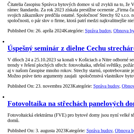
Čitatelia časopisu Správca bytových domov si už zvykli na to, že
rámec štandardu. Za rok 2023 získala prestížne ocenenie „Firma ča
svojich zákazníkov predčila ostatné. Spoločnosť Strechy 92 s.r.o.
spoločnosti, o pár slov o firme, ktorá patrí medzi najkvalitnejšie n
Published On: 26. apríla 2024
Kategórie:
Správa budov
,
Obnova by
Úspešný seminár z dielne Cechu strechár
V dňoch 24 a 25.10.2023 sa konali v Košiciach a Nitre odborné se
trendy v řešení plochých střech: fotovoltaika, střešní světlíky, 
aj v našom časopise mnoho rokov. Strechy starnú, opotrebovanie 
Možno práve tieto argumenty zaujali spoločenstvá vlastníkov byto
Published On: 23. novembra 2023
Kategórie:
Správa budov
,
Obnov
Fotovoltaika na střechách panelových d
Fotovoltaická elektrárna (FVE) pro bytové domy jsou nyní velké té
domů.
Published On: 3. augusta 2023
Kategórie:
Správa budov
,
Obnova b