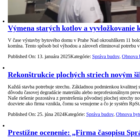
Výmena starých kotlov a vyvložkovanie 
V čase výstavby bytového domu v Prahe Nad okrouhlíkem 11 bolo 
komína. Tento spôsob bol výhodou a zároveň eliminoval potrebu 
Published On: 13. januára 2025
Kategórie:
Správa budov
,
Obnova 
Rekonštrukcie plochých striech novým 
Každá stavba potrebuje strechu. Základnou podmienkou kvalitnej st
dôvodu časovej degradácie materiálu alebo neprofesionálnym preve
Naše riešenie pozostáva z prestrešenia pôvodnej plochej strechy n
dozviete ako firma vznikla, čomu sa venujeme a čo je systém RpSt
Published On: 25. júna 2024
Kategórie:
Správa budov
,
Obnova byt
Prestížne ocenenie: „Firma časopisu Sprá