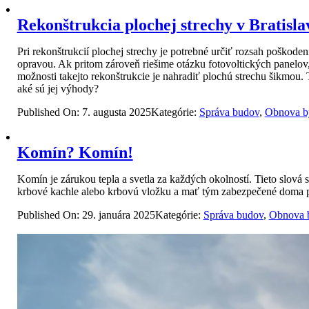
Rekonštrukcia plochej strechy v Bratisla
Pri rekonštrukcií plochej strechy je potrebné určiť rozsah poškoden
opravou. Ak pritom zároveň riešime otázku fotovoltických panelov,
možnosti takejto rekonštrukcie je nahradiť plochú strechu šikmou.
aké sú jej výhody?
Published On: 7. augusta 2025
Kategórie:
Správa budov
,
Obnova b
Komín? Komín!
Komín je zárukou tepla a svetla za každých okolností. Tieto slová
krbové kachle alebo krbovú vložku a mať tým zabezpečené doma p
Published On: 29. januára 2025
Kategórie:
Správa budov
,
Obnova 