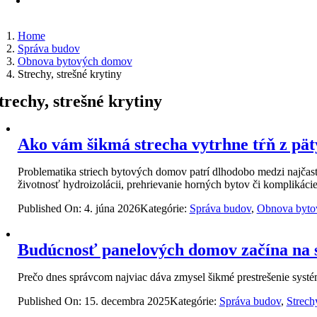
Home
Správa budov
Obnova bytových domov
Strechy, strešné krytiny
trechy, strešné krytiny
Ako vám šikmá strecha vytrhne tŕň z pät
Problematika striech bytových domov patrí dlhodobo medzi najčaste
životnosť hydroizolácii, prehrievanie horných bytov či komplikácie
Published On: 4. júna 2026
Kategórie:
Správa budov
,
Obnova byto
Budúcnosť panelových domov začína na 
Prečo dnes správcom najviac dáva zmysel šikmé prestrešenie sys
Published On: 15. decembra 2025
Kategórie:
Správa budov
,
Strechy