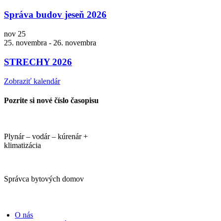
Správa budov jeseň 2026
nov
25
25. novembra
-
26. novembra
STRECHY 2026
Zobraziť kalendár
Pozrite si nové číslo časopisu
Plynár – vodár – kúrenár +
klimatizácia
Správca bytových domov
PORTÁLI
O nás