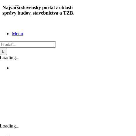
Skip
Najväčší slovenský portál z oblasti
to
správy budov, stavebníctva a TZB.
content
Menu
Hľadať:
Loading...
Loading...