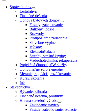
Správa budov
Legislatíva
Finančné riešenia
Obnova bytových domov
Fasády, zatepľovanie
Balkóny, lodžie
Rozvody
Protipožiarne zariadenia
Stavebné výplne
Výťahy
Elektroinštalácia
Strechy, strešné krytiny
Vzduchotechnika, rekuperácia
Projekčná činnosť, SW služby
Obnoviteľné zdroje energie
Meranie, regulácia, rozúčtovanie
Kurzy, školenia
Iné
Stavebníctvo
Bývanie, záhrada
Finančné riešenia, produkty
Hlavná stavebná výroba
Zakladanie stavieb
Fasády, zatepľovanie, izolácie