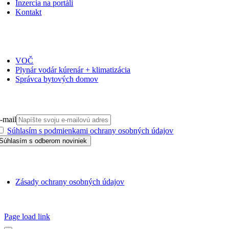
Inzercia na portáli
Kontakt
ČASOPISY
VOČ
Plynár vodár kúrenár + klimatizácia
Správca bytových domov
PRIHLÁSIŤ SA NA ODBER
-mail
Súhlasím s podmienkami ochrany osobných údajov
GDPR
Zásady ochrany osobných údajov
SSN 1338-3418 © 2010 – 2025
TZB portál
Page load link