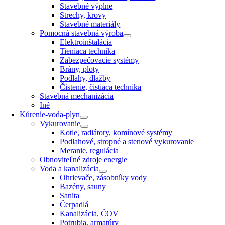
Stavebné výplne
Strechy, krovy
Stavebné materiály
Pomocná stavebná výroba
Elektroinštalácia
Tieniaca technika
Zabezpečovacie systémy
Brány, ploty
Podlahy, dlažby
Čistenie, čistiaca technika
Stavebná mechanizácia
Iné
Kúrenie-voda-plyn
Vykurovanie
Kotle, radiátory, komínové systémy
Podlahové, stropné a stenové vykurovanie
Meranie, regulácia
Obnoviteľné zdroje energie
Voda a kanalizácia
Ohrievače, zásobníky vody
Bazény, sauny
Sanita
Čerpadlá
Kanalizácia, ČOV
Potrubia, armatúry