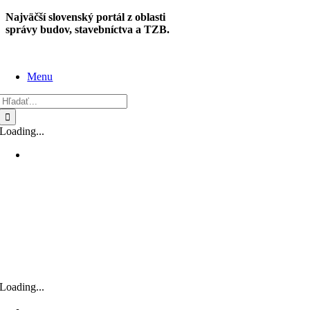
Skip
Najväčší slovenský portál z oblasti
to
správy budov, stavebníctva a TZB.
content
Menu
Hľadať:
Loading...
Loading...