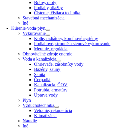
Brány, ploty
Podlahy, dlažby
Čistenie, čistiaca technika
Stavebná mechanizácia
Iné
Kúrenie-voda-plyn
Vykurovanie
Kotle, radiátory, komínové systémy
Podlahové, stropné a stenové vykurovanie
Meranie, regulácia
Obnoviteľné zdroje energie
Voda a kanalizácia
Ohrievače, zásobníky vody
Bazény, sauny
Sanita
Čerpadlá
Kanalizácia, ČOV
Potrubia, armatúry
Úprava vody
Plyn
Vzduchotechnika
Vetranie, rekuperácia
Klimatizácia
Náradie
Iné