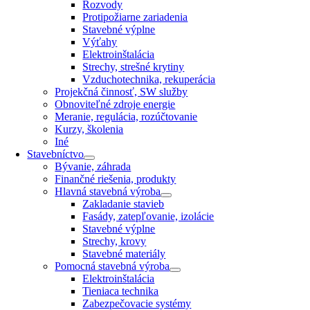
Rozvody
Protipožiarne zariadenia
Stavebné výplne
Výťahy
Elektroinštalácia
Strechy, strešné krytiny
Vzduchotechnika, rekuperácia
Projekčná činnosť, SW služby
Obnoviteľné zdroje energie
Meranie, regulácia, rozúčtovanie
Kurzy, školenia
Iné
Stavebníctvo
Bývanie, záhrada
Finančné riešenia, produkty
Hlavná stavebná výroba
Zakladanie stavieb
Fasády, zatepľovanie, izolácie
Stavebné výplne
Strechy, krovy
Stavebné materiály
Pomocná stavebná výroba
Elektroinštalácia
Tieniaca technika
Zabezpečovacie systémy