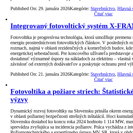
Published On: 29. januára 2026
Kategórie:
Stavebníctvo
,
Hlavná 
Čitať viac
Integrovaný fotovoltický systém X-F
Fotovoltika je progresívna technológia, ktorá umožňuje premenu s
energiu prostredníctvom fotovoltických článkov. V posledných 
rozmach, najmä v oblasti rezidenčných a komerčných budov, kd
energetickej sebestačnosti. Pre koncového užívateľa predstavuje
dosiahnuť významné úspory na nákladoch za elektrinu – vlastná v
závislosť od externých dodávateľov a poskytuje ochranu pred vý
Published On: 21. januára 2026
Kategórie:
Stavebníctvo
,
Hlavná 
Čitať viac
Fotovoltika a požiare striech: Štatistick
výzvy
Dynamický rozvoj fotovoltiky na Slovensku prináša okrem energ
v oblasti požiarnej bezpečnosti strešných inštalácií. Hoci kumula
Slovensku dosiahol ku koncu roka 2024 hodnotu 1 114 MW, mas
sprevádza zvyšujúca sa incidencia požiarov. Práca vychádza z inte
Požiarnotechnického a expertízneho ústavu MV SR, ktorá v obdo