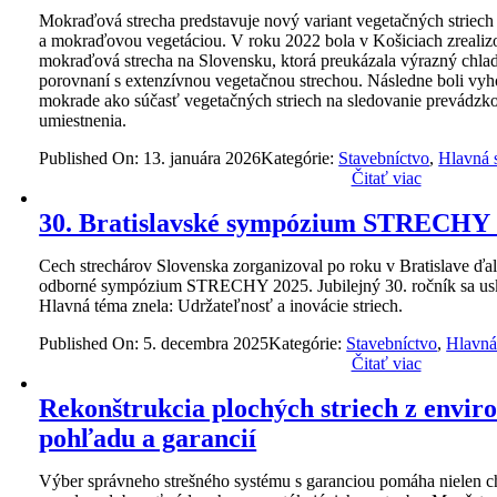
Mokraďová strecha predstavuje nový variant vegetačných striec
a mokraďovou vegetáciou. V roku 2022 bola v Košiciach zrealiz
mokraďová strecha na Slovensku, ktorá preukázala výrazný chladiac
porovnaní s extenzívnou vegetačnou strechou. Následne boli vy
mokrade ako súčasť vegetačných striech na sledovanie prevádzko
umiestnenia.
Published On: 13. januára 2026
Kategórie:
Stavebníctvo
,
Hlavná 
Čitať viac
30. Bratislavské sympózium STRECHY
Cech strechárov Slovenska zorganizoval po roku v Bratislave ďa
odborné sympózium STRECHY 2025. Jubilejný 30. ročník sa usku
Hlavná téma znela: Udržateľnosť a inovácie striech.
Published On: 5. decembra 2025
Kategórie:
Stavebníctvo
,
Hlavná
Čitať viac
Rekonštrukcia plochých striech z envi
pohľadu a garancií
Výber správneho strešného systému s garanciou pomáha nielen chr