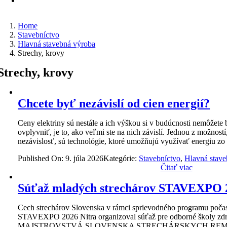
Home
Stavebníctvo
Hlavná stavebná výroba
Strechy, krovy
Strechy, krovy
Chcete byť nezávislí od cien energií?
Ceny elektriny sú nestále a ich výškou si v budúcnosti nemôžete 
ovplyvniť, je to, ako veľmi ste na nich závislí. Jednou z možnost
nezávislosť, sú technológie, ktoré umožňujú využívať energiu zo 
Published On: 9. júla 2026
Kategórie:
Stavebníctvo
,
Hlavná stave
Čitať viac
Súťaž mladých strechárov STAVEXPO 2
Cech strechárov Slovenska v rámci sprievodného programu poča
STAVEXPO 2026 Nitra organizoval súťaž pre odborné školy zd
MAJSTROVSTVÁ SLOVENSKA STRECHÁRSKYCH REM