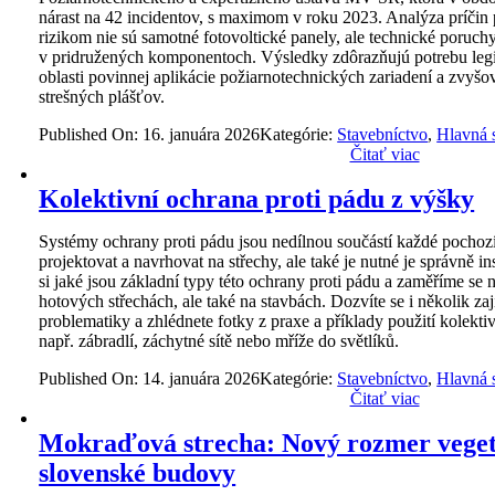
nárast na 42 incidentov, s maximom v roku 2023. Analýza príčin
rizikom nie sú samotné fotovoltické panely, ale technické poruch
v pridružených komponentoch. Výsledky zdôrazňujú potrebu legis
oblasti povinnej aplikácie požiarnotechnických zariadení a zvyšo
strešných plášťov.
Published On: 16. januára 2026
Kategórie:
Stavebníctvo
,
Hlavná 
Čitať viac
Kolektivní ochrana proti pádu z výšky
Systémy ochrany proti pádu jsou nedílnou součástí každé pochozí 
projektovat a navrhovat na střechy, ale také je nutné je správně i
si jaké jsou základní typy této ochrany proti pádu a zaměříme se 
hotových střechách, ale také na stavbách. Dozvíte se i několik zaj
problematiky a zhlédnete fotky z praxe a příklady použití kolekti
např. zábradlí, záchytné sítě nebo mříže do světlíků.
Published On: 14. januára 2026
Kategórie:
Stavebníctvo
,
Hlavná 
Čitať viac
Mokraďová strecha: Nový rozmer veget
slovenské budovy