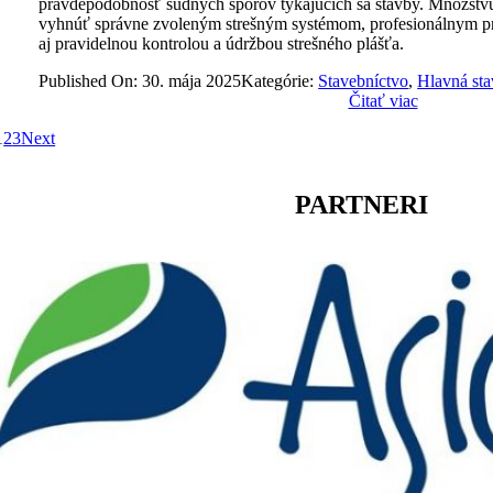
pravdepodobnosť súdnych sporov týkajúcich sa stavby. Množstv
vyhnúť správne zvoleným strešným systémom, profesionálnym príst
aj pravidelnou kontrolou a údržbou strešného plášťa.
Published On: 30. mája 2025
Kategórie:
Stavebníctvo
,
Hlavná st
Čitať viac
1
2
3
Next
PARTNERI