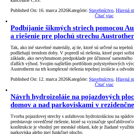
kancelárie CSS.
Published On: 16. marca 2026
Kategórie:
Stavebníctvo
,
Hlavná s
Čitať viac
Podbíjanie šikmých striech pomocou Au
a riešenie pre plochú strechu Austroth
Tak, ako iné stavebné materiály, aj tie, ktoré sú určené na tepelnú
podliehajú trendom doby. V popredí sú riešenia, ktoré popri sof
základe, ako nevyhnutnom predpoklade pre účinnosť samotného m
ďalších výhod. Svojim najširším portfóliom polystyrénových výr
Austrotherm na trh komplexné riešenia tepelnej izolácie a odvodn
Published On: 12. marca 2026
Kategórie:
Stavebníctvo
,
Hlavná s
Čitať viac
Návrh hydroizoláie na pojazdových plo
domov a nad parkoviskami v rezidenčne
Tvorba pojazdovej strechy s asfaltovou hydroizoláciou na spádo
predstavuje osvedčené riešenie, ktoré sa vyznačuje spoľahlivosťo
konštrukcie je vhodný pre mestské oblasti, kde je žiadané využitie
parkoviska alebo inej funkčnej plochy.