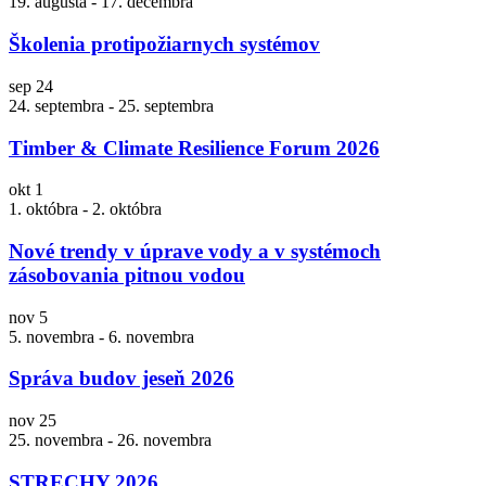
19. augusta
-
17. decembra
Školenia protipožiarnych systémov
sep
24
24. septembra
-
25. septembra
Timber & Climate Resilience Forum 2026
okt
1
1. októbra
-
2. októbra
Nové trendy v úprave vody a v systémoch
zásobovania pitnou vodou
nov
5
5. novembra
-
6. novembra
Správa budov jeseň 2026
nov
25
25. novembra
-
26. novembra
STRECHY 2026