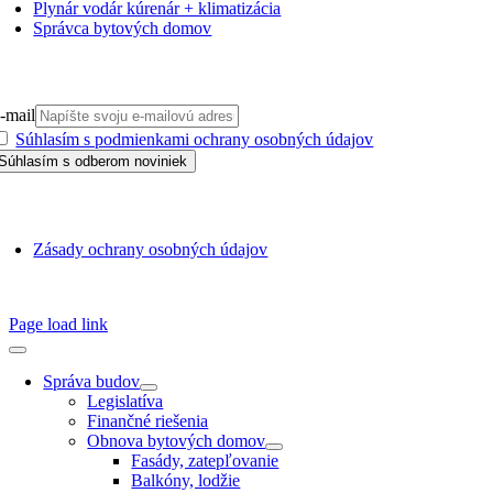
Plynár vodár kúrenár + klimatizácia
Správca bytových domov
PRIHLÁSIŤ SA NA ODBER
-mail
Súhlasím s podmienkami ochrany osobných údajov
GDPR
Zásady ochrany osobných údajov
SSN 1338-3418 © 2010 – 2025
TZB portál
Page load link
Správa budov
Legislatíva
Finančné riešenia
Obnova bytových domov
Fasády, zatepľovanie
Balkóny, lodžie