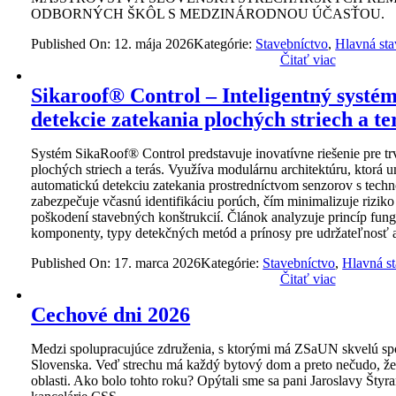
ODBORNÝCH ŠKÔL S MEDZINÁRODNOU ÚČASŤOU.
Published On: 12. mája 2026
Kategórie:
Stavebníctvo
,
Hlavná st
Čitať viac
Sikaroof® Control – Inteligentný systé
detekcie zatekania plochých striech a te
Systém SikaRoof® Control predstavuje inovatívne riešenie pre tr
plochých striech a terás. Využíva modulárnu architektúru, ktorá
automatickú detekciu zatekania prostredníctvom senzorov s tech
zabezpečuje včasnú identifikáciu porúch, čím minimalizuje riziko
poškodení stavebných konštrukcií. Článok analyzuje princíp fung
komponenty, typy detekčných metód a prínosy pre udržateľnosť a
Published On: 17. marca 2026
Kategórie:
Stavebníctvo
,
Hlavná s
Čitať viac
Cechové dni 2026
Medzi spolupracujúce združenia, s ktorými má ZSaUN skvelú spol
Slovenska. Veď strechu má každý bytový dom a preto nečudo, že 
oblasti. Ako bolo tohto roku? Opýtali sme sa pani Jaroslavy Štyr