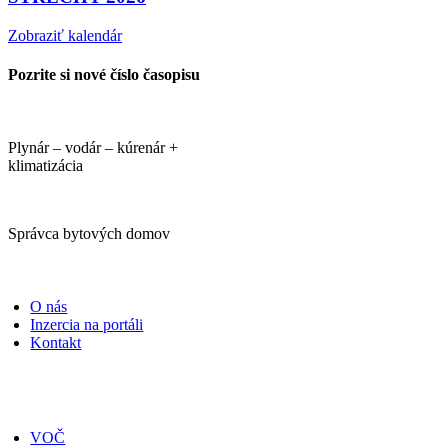
Zobraziť kalendár
Pozrite si nové číslo časopisu
Plynár – vodár – kúrenár +
klimatizácia
Správca bytových domov
PORTÁLI
O nás
Inzercia na portáli
Kontakt
ČASOPISY
VOČ