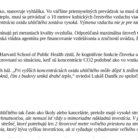
o, stanovuje vyhláška. Vo väčšine priemyselných prevádzok sa musí d
teplo, musí sa privádzať o 10 metrov kubických čerstvého vzduchu viac
ntrácia oxidu uhličitého zostáva vysoká. Výmena vzduchu nie je pre ta
mínajú pri meraniach kvality ovzdušia. Odporúčaná maximálna úroveň to
tská vládna agentúra pre financovanie vzdelávania a zručností uvádza, 
Harvard School of Public Health zistil, že kognitívne funkcie človeka 
v porovnaní so situáciou, keď sú koncentrácie CO2 podobné ako vo vonk
h hál. „
Pri vyšších koncentráciách oxidu uhličitého môže dôjsť k zníženi
 okná, čím z budovy uniká drahé teplo,
“ uviedol Lukáš Daněk zo spoloč
ičitého tak často ako školy alebo kancelárie, pretože majú vysoké stro
vyhnutnosťou, ale nemusí ísť vždy o mimoriadne nákladnú investíciu. V 
rešné, ktoré potrebujú len 2 štvorcové metre voľného priestoru na stro
ia, ktorý býva vyššou investíciou, ak si vyžaduje vybudovanie veľkého 