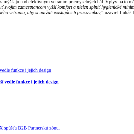
zamýšľajú nad efektívnym vetraním priemyselných hál. Vplyv na to má 
uť svojim zamestnancom vyšší komfort a nielen splniť hygienické minim
ého vetrania, aby si udržali existujúcich pracovníkov,
“ uzavrel Lukáš 
í vedle funkce i jejich design
e