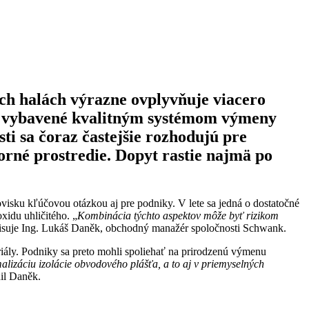
ých halách výrazne ovplyvňuje viacero
aly vybavené kvalitným systémom výmeny
i sa čoraz častejšie rozhodujú pre
orné prostredie. Dopyt rastie najmä po
acovisku kľúčovou otázkou aj pre podniky. V lete sa jedná o dostatočné
xidu uhličitého. „
Kombinácia týchto aspektov môže byť rizikom
isuje Ing. Lukáš Daněk, obchodný manažér spoločnosti Schwank.
riály. Podniky sa preto mohli spoliehať na prirodzenú výmenu
lizáciu izolácie obvodového plášťa, a to aj v priemyselných
il Daněk.