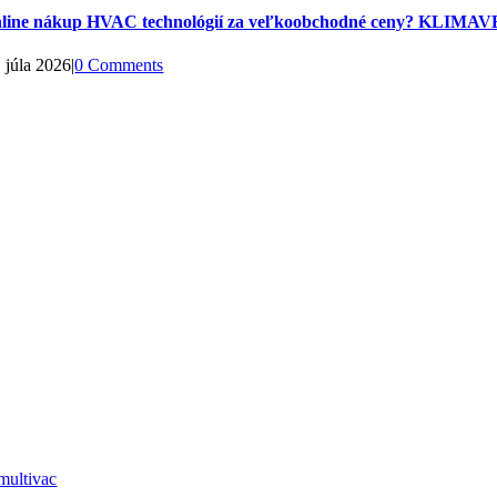
line nákup HVAC technológií za veľkoobchodné ceny? KLIMAVE
. júla 2026
|
0 Comments