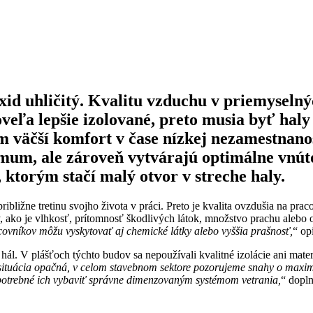
oxid uhličitý. Kvalitu vzduchu v priemyseln
 oveľa lepšie izolované, preto musia byť h
väčší komfort v čase nízkej nezamestnanost
nimum, ale zároveň vytvárajú optimálne vnút
 ktorým stačí malý otvor v streche haly.
ribližne tretinu svojho života v práci. Preto je kvalita ovzdušia na pr
y, ako je vlhkosť, prítomnosť škodlivých látok, množstvo prachu alebo o
ovníkov môžu vyskytovať aj chemické látky alebo vyššia prašnosť,
“ op
hál. V plášťoch týchto budov sa nepoužívali kvalitné izolácie ani mate
situácia opačná, v celom stavebnom sektore pozorujeme snahy o maxima
e potrebné ich vybaviť správne dimenzovaným systémom vetrania,
“ dopln