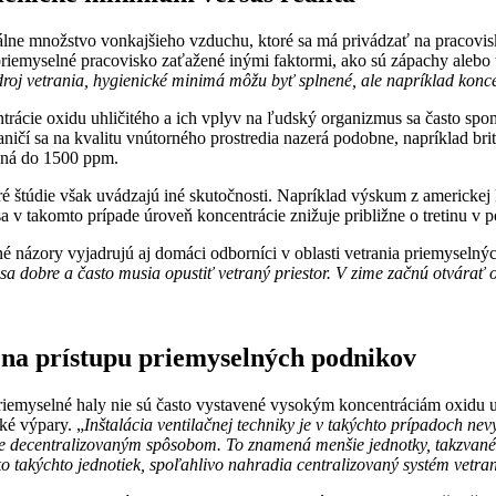
lne množstvo vonkajšieho vzduchu, ktoré sa má privádzať na pracovisk
riemyselné pracovisko zaťažené inými faktormi, ako sú zápachy alebo 
roj vetrania, hygienické minimá môžu byť splnené, ale napríklad konce
rácie oxidu uhličitého a ich vplyv na ľudský organizmus sa často spo
ničí sa na kvalitu vnútorného prostredia nazerá podobne, napríklad bri
eľná do 1500 ppm.
é štúdie však uvádzajú iné skutočnosti. Napríklad výskum z americkej 
sa v takomto prípade úroveň koncentrácie znižuje približne o tretinu 
 názory vyjadrujú aj domáci odborníci v oblasti vetrania priemyselnýc
 sa dobre a často musia opustiť vetraný priestor. V zime začnú otvárať
a prístupu priemyselných podnikov
iemyselné haly nie sú často vystavené vysokým koncentráciám oxidu uhl
ké výpary. „
Inštalácia ventilačnej techniky je v takýchto prípadoch ne
e decentralizovaným spôsobom. To znamená menšie jednotky, takzvané st
o takýchto jednotiek, spoľahlivo nahradia centralizovaný systém vetran