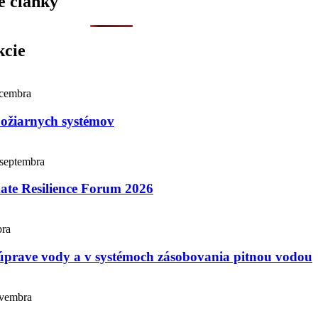
e články
kcie
ecembra
požiarnych systémov
 septembra
te Resilience Forum 2026
bra
úprave vody a v systémoch zásobovania pitnou vodou
ovembra