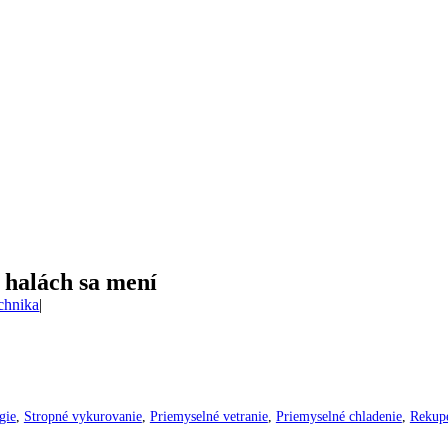
 halách sa mení
chnika
|
gie
,
Stropné vykurovanie
,
Priemyselné vetranie
,
Priemyselné chladenie
,
Rekupe