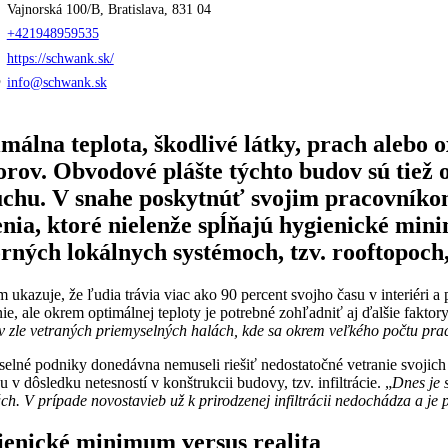
Vajnorská 100/B, Bratislava, 831 04
+421948959535
https://schwank.sk/
info@schwank.sk
málna teplota, škodlivé látky, prach alebo 
orov. Obvodové plášte týchto budov sú tiež
chu. V snahe poskytnúť svojim pracovníkom 
enia, ktoré nielenže spĺňajú hygienické mi
rných lokálnych systémoch, tzv. rooftopoch,
ukazuje, že ľudia trávia viac ako 90 percent svojho času v interiéri a p
ie, ale okrem optimálnej teploty je potrebné zohľadniť aj ďalšie faktor
 zle vetraných priemyselných halách, kde sa okrem veľkého počtu prac
elné podniky donedávna nemuseli riešiť nedostatočné vetranie svojich 
 v dôsledku netesností v konštrukcii budovy, tzv. infiltrácie. „
Dnes je 
h. V prípade novostavieb už k prirodzenej infiltrácii nedochádza a j
enické minimum versus realita