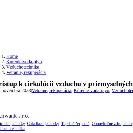
Home
Kúrenie-voda-plyn
Vzduchotechnika
Vetranie, rekuperácia
rístup k cirkulácii vzduchu v priemyselných
. novembra 2023
|
Vetranie, rekuperácia
,
Kúrenie-voda-plyn
,
Vzduchote
chwank s.r.o.
tracie jednotky
,
Chladiace jednotky
,
Tepelné čerpadlá
,
Obnoviteľné zdroje ener
duchotechnika