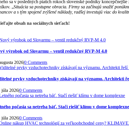
neho sa v posledných piatich rokoch slovenské podniky koncepčnejšie 
níkov. „
Situácia sa postupne obracia. Firmy sa začínajú snažiť ponúkn
ancov a s tým spojené zvýšené náklady, radšej investujú viac do kvalitn
ieľajte obsah na sociálnych sieťach!
vý výrobok od Slovarmu – ventil redukčný RVP-M 4.0
 augusta 2026
|
0 Comments
ditelné prvky vzduchotechniky získávají na významu. Architekti řeš
. júla 2026
|
0 Comments
tného počasia sa netreba báť. Stačí riešiť klímu v dome komplexn
. júla 2026
|
0 Comments