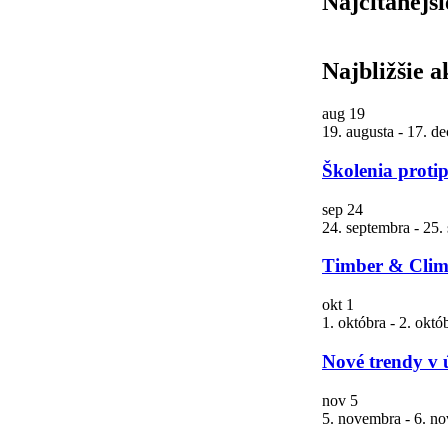
Najčítanejši
Najbližšie a
aug
19
19. augusta
-
17. d
Školenia proti
sep
24
24. septembra
-
25.
Timber & Clima
okt
1
1. októbra
-
2. októ
Nové trendy v 
nov
5
5. novembra
-
6. n