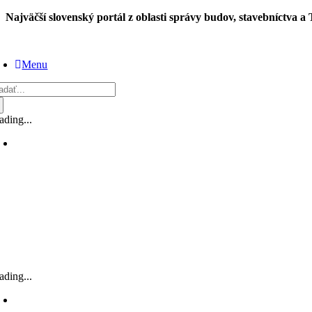
Skip
Najväčší slovenský portál z oblasti správy budov, stavebníctva a
to
content
Menu
adať:
ading...
ading...