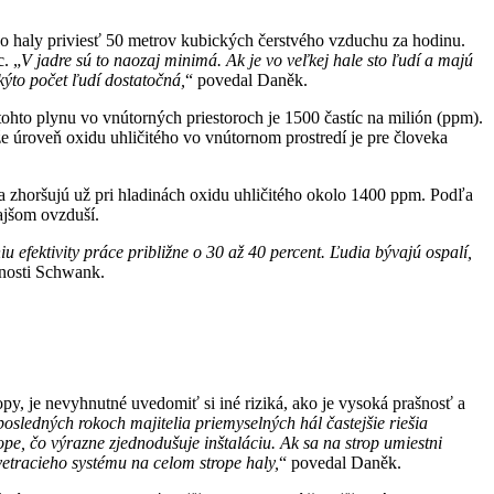
o haly priviesť 50 metrov kubických čerstvého vzduchu za hodinu.
. „
V jadre sú to naozaj minimá. Ak je vo veľkej hale sto ľudí a majú
kýto počet ľudí dostatočná,
“ povedal Daněk.
hto plynu vo vnútorných priestoroch je 1500 častíc na milión (ppm).
že úroveň oxidu uhličitého vo vnútornom prostredí je pre človeka
sa zhoršujú už pri hladinách oxidu uhličitého okolo 1400 ppm. Podľa
ajšom ovzduší.
u efektivity práce približne o 30 až 40 percent. Ľudia bývajú ospalí,
nosti Schwank.
py, je nevyhnutné uvedomiť si iné riziká, ako je vysoká prašnosť a
posledných rokoch majitelia priemyselných hál častejšie riešia
pe, čo výrazne zjednodušuje inštaláciu. Ak sa na strop umiestni
vetracieho systému na celom strope haly,
“ povedal Daněk.