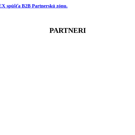
X spúšťa B2B Partnerskú zónu.
PARTNERI