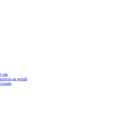
RTÁLI
O nás
nzercia na portáli
Kontakt