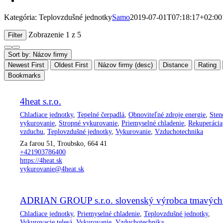
Kategória: Teplovzdušné jednotky
Samo
2019-07-01T07:18:17+02:00
Zobrazenie 1 z 5
Filter
Sort by: Názov firmy
Newest First
Oldest First
Názov firmy (desc)
Distance
Rating
Bookmarks
4heat s.r.o.
Chladiace jednotky
,
Tepelné čerpadlá
,
Obnoviteľné zdroje energie
,
Sten
vykurovanie
,
Stropné vykurovanie
,
Priemyselné chladenie
,
Rekuperácia
vzduchu
,
Teplovzdušné jednotky
,
Vykurovanie
,
Vzduchotechnika
Za farou 51, Troubsko, 664 41
+421903786400
https://4heat.sk
vykurovanie@4heat.sk
ADRIAN GROUP s.r.o. slovenský výrobca tmavých 
Chladiace jednotky
,
Priemyselné chladenie
,
Teplovzdušné jednotky
,
Vykurovacie telesá
,
Vykurovanie
,
Vzduchotechnika