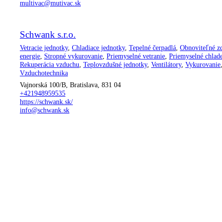
multivac@mutivac.sk
Schwank s.r.o.
Vetracie jednotky
,
Chladiace jednotky
,
Tepelné čerpadlá
,
Obnoviteľné z
energie
,
Stropné vykurovanie
,
Priemyselné vetranie
,
Priemyselné chlad
Rekuperácia vzduchu
,
Teplovzdušné jednotky
,
Ventilátory
,
Vykurovanie
Vzduchotechnika
Vajnorská 100/B, Bratislava, 831 04
+421948959535
https://schwank.sk/
info@schwank.sk