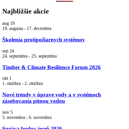
Najbližšie akcie
aug
19
19. augusta
-
17. decembra
Školenia protipožiarnych systémov
sep
24
24. septembra
-
25. septembra
Timber & Climate Resilience Forum 2026
okt
1
1. októbra
-
2. októbra
Nové trendy v úprave vody a v systémoch
zásobovania pitnou vodou
nov
5
5. novembra
-
6. novembra
Správa budov jeseň 2026