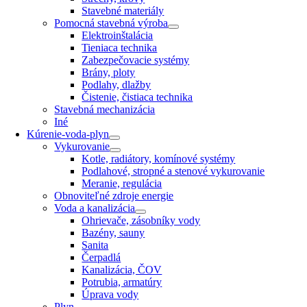
Stavebné materiály
Pomocná stavebná výroba
Elektroinštalácia
Tieniaca technika
Zabezpečovacie systémy
Brány, ploty
Podlahy, dlažby
Čistenie, čistiaca technika
Stavebná mechanizácia
Iné
Kúrenie-voda-plyn
Vykurovanie
Kotle, radiátory, komínové systémy
Podlahové, stropné a stenové vykurovanie
Meranie, regulácia
Obnoviteľné zdroje energie
Voda a kanalizácia
Ohrievače, zásobníky vody
Bazény, sauny
Sanita
Čerpadlá
Kanalizácia, ČOV
Potrubia, armatúry
Úprava vody
Plyn