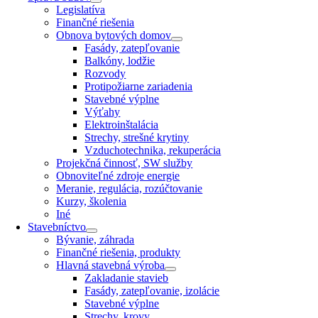
Legislatíva
Finančné riešenia
Obnova bytových domov
Fasády, zatepľovanie
Balkóny, lodžie
Rozvody
Protipožiarne zariadenia
Stavebné výplne
Výťahy
Elektroinštalácia
Strechy, strešné krytiny
Vzduchotechnika, rekuperácia
Projekčná činnosť, SW služby
Obnoviteľné zdroje energie
Meranie, regulácia, rozúčtovanie
Kurzy, školenia
Iné
Stavebníctvo
Bývanie, záhrada
Finančné riešenia, produkty
Hlavná stavebná výroba
Zakladanie stavieb
Fasády, zatepľovanie, izolácie
Stavebné výplne
Strechy, krovy