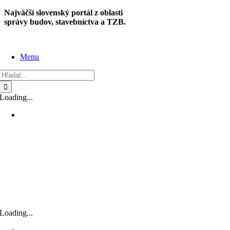
Skip
Najväčší slovenský portál z oblasti
to
správy budov, stavebníctva a TZB.
content
Menu
Hľadať:
Loading...
Loading...