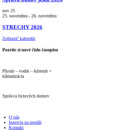
nov
25
25. novembra
-
26. novembra
STRECHY 2026
Zobraziť kalendár
Pozrite si nové číslo časopisu
Plynár – vodár – kúrenár +
klimatizácia
Správca bytových domov
PORTÁLI
O nás
Inzercia na portáli
Kontakt