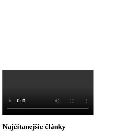
O
Najčítanejšie články