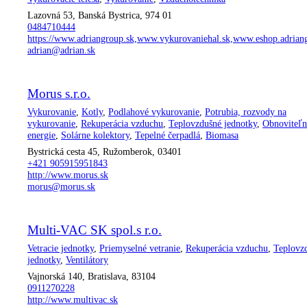
Lazovná 53, Banská Bystrica, 974 01
0484710444
https://www.adriangroup.sk,www.vykurovaniehal.sk,www.eshop.adrian
adrian@adrian.sk
Morus s.r.o.
Vykurovanie
,
Kotly
,
Podlahové vykurovanie
,
Potrubia, rozvody na
vykurovanie
,
Rekuperácia vzduchu
,
Teplovzdušné jednotky
,
Obnoviteľn
energie
,
Solárne kolektory
,
Tepelné čerpadlá
,
Biomasa
Bystrická cesta 45, Ružomberok, 03401
+421 905915951843
http://www.morus.sk
morus@morus.sk
Multi-VAC SK spol.s r.o.
Vetracie jednotky
,
Priemyselné vetranie
,
Rekuperácia vzduchu
,
Teplovz
jednotky
,
Ventilátory
Vajnorská 140, Bratislava, 83104
0911270228
http://www.multivac.sk