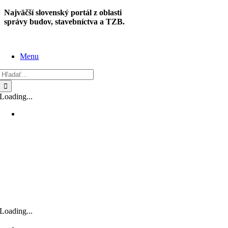
Skip
Najväčší slovenský portál z oblasti
to
správy budov, stavebníctva a TZB.
content
Menu
Hľadať:
Loading...
Loading...