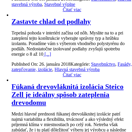
stavebná výroba
,
Stavebné výplne
Čitať viac
Zastavte chlad od podlahy
Tepelná pohoda v interiéri začína od nôh. Myslite na to a pri
zateplení tejto konštrukcie vyberajte správny typ a hrúbku
izolantu. Poradíme vám s výberom vhodného polystyrénu do
podláh. Nedostatočne izolované podlahy zvyšujú spotrebu
energie o 8 až 10
[...]
Published On: 26. januára 2018
Kategórie:
Stavebníctvo
,
Fasády,
zatepľovanie, izolácie
,
Hlavná stavebná výroba
Čitať viac
Fúkaná drevovláknitá izolácia Steico
Zell je ideálny spôsob zateplenia
drevodomu
Medzi hlavné prednosti fúkanej drevoláknitej izolácie patrí
najmä variabilita a flexibilita, trvácnosť a ako výsledný efekt
príjemná klíma v miestnostiach po celý rok. Netreba však
zabúdať, že i tu platí dôležitosť výberu jej výrobcu a následne