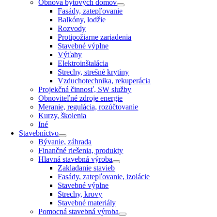
Obnova bytových domov
Fasády, zatepľovanie
Balkóny, lodžie
Rozvody
Protipožiarne zariadenia
Stavebné výplne
Výťahy
Elektroinštalácia
Strechy, strešné krytiny
Vzduchotechnika, rekuperácia
Projekčná činnosť, SW služby
Obnoviteľné zdroje energie
Meranie, regulácia, rozúčtovanie
Kurzy, školenia
Iné
Stavebníctvo
Bývanie, záhrada
Finančné riešenia, produkty
Hlavná stavebná výroba
Zakladanie stavieb
Fasády, zatepľovanie, izolácie
Stavebné výplne
Strechy, krovy
Stavebné materiály
Pomocná stavebná výroba