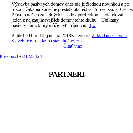
Výstavba pasívnych domov dnes nie je žiadnou novinkou a po
rokoch čakania konečne prestala obchádzať Slovensko aj Čechy
Práve u našich západných susedov pred rokom skolaudovali
jeden z najzaujímavejších domov tohto druhu. Unikátny
pasívny dom, ktorý môže byť inšpiráciou
[...]
Published On: 10. januára 2018
Kategórie:
Zakladanie stavieb
,
Stavebníctvo
,
Hlavná stavebná výroba
Čitať viac
Previous
1
···
21
22
23
24
PARTNERI