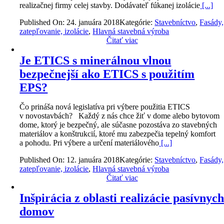
realizačnej firmy celej stavby. Dodávateľ fúkanej izolácie
[...]
Published On: 24. januára 2018
Kategórie:
Stavebníctvo
,
Fasády,
zatepľovanie, izolácie
,
Hlavná stavebná výroba
Čitať viac
Je ETICS s minerálnou vlnou
bezpečnejší ako ETICS s použitím
EPS?
Čo prináša nová legislatíva pri výbere použitia ETICS
v novostavbách? Každý z nás chce žiť v dome alebo bytovom
dome, ktorý je bezpečný, ale súčasne pozostáva zo stavebných
materiálov a konštrukcií, ktoré mu zabezpečia tepelný komfort
a pohodu. Pri výbere a určení materiálového
[...]
Published On: 12. januára 2018
Kategórie:
Stavebníctvo
,
Fasády,
zatepľovanie, izolácie
,
Hlavná stavebná výroba
Čitať viac
Inšpirácia z oblasti realizácie pasívnyc
domov