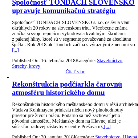
Spoločnosť TONDACH SLOVENSKO
upravuje komunikačnú stratégiu
Spoločnosť TONDACH SLOVENSKO s. r.o. oslávila vlani
okrúhlych 20 rokov na slovenskom trhu. Všeobecne známa
značka si svoju reputáciu vybudovala kvalitnými škridlami
z pálenej hliny, ktoré sú v segmente považované za absolútnu
špičku. Rok 2018 ale Tondach začína s výraznými zmenami vo
[...]
Published On: 16. februára 2018
Kategórie:
Stavebníctvo
,
Strechy, krovy
Čitať viac
Rekonštrukcia podčiarkla čarovnú
atmosféru historického domu
Rekonštrukcia historického meštianskeho domu v réžii architekt
Václava Kohlmayera priniesla nielen nový plnohodnotný
priestor pre život i prácu. Podarilo sa tiež zachovať jeho
pôvodnú atmosféru. Meštiansky dom na Hlavnej ulici je
súčasťou radovej zástavby v centre Prešova už
[...]
Published On: 30. januára 2018
Kategórie:
Stavebníctvo
,
Hlavná