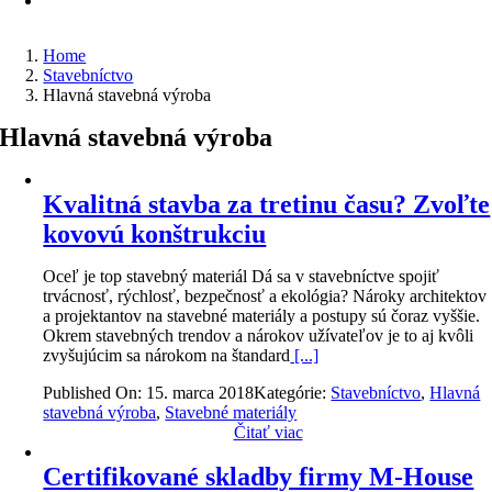
Home
Stavebníctvo
Hlavná stavebná výroba
Hlavná stavebná výroba
Kvalitná stavba za tretinu času? Zvoľte
kovovú konštrukciu
Oceľ je top stavebný materiál Dá sa v stavebníctve spojiť
trvácnosť, rýchlosť, bezpečnosť a ekológia? Nároky architektov
a projektantov na stavebné materiály a postupy sú čoraz vyššie.
Okrem stavebných trendov a nárokov užívateľov je to aj kvôli
zvyšujúcim sa nárokom na štandard
[...]
Published On: 15. marca 2018
Kategórie:
Stavebníctvo
,
Hlavná
stavebná výroba
,
Stavebné materiály
Čitať viac
Certifikované skladby firmy M-House