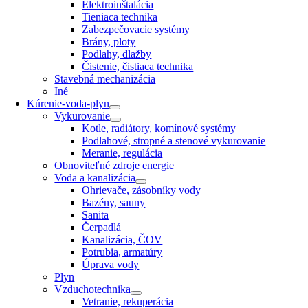
Elektroinštalácia
Tieniaca technika
Zabezpečovacie systémy
Brány, ploty
Podlahy, dlažby
Čistenie, čistiaca technika
Stavebná mechanizácia
Iné
Kúrenie-voda-plyn
Vykurovanie
Kotle, radiátory, komínové systémy
Podlahové, stropné a stenové vykurovanie
Meranie, regulácia
Obnoviteľné zdroje energie
Voda a kanalizácia
Ohrievače, zásobníky vody
Bazény, sauny
Sanita
Čerpadlá
Kanalizácia, ČOV
Potrubia, armatúry
Úprava vody
Plyn
Vzduchotechnika
Vetranie, rekuperácia