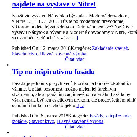
nájdete na výstave v Nitre!
Navštívte výstavu Nábytok a bývanie a Moderné drevodomy
v Nitre 13. - 18. 3. 2018 Túžite po modernom drevodome,
v ktorom budete bývať zdravo a ušetrí vám peniaze? Navštívte
výstavu Nábytok a bývanie a Moderné drevodomy v Nitre, ktor
sa uskutoční v dňoch 13. - 18.
[...]
Published On: 12. marca 2018
Kategórie:
Zakladanie stavieb
,
Stavebníctvo
,
Hlavná stavebná výroba
Čitať viac
Tip na inšpiratívnu fasádu
Fasáda je jednou z prvých vecí, ktoré si na budove okoloidúci
všimne. Upútať pozornosť možno nielen jej farebným
stvárnením, ale aj použitím zaujímavého materiálu. Fasáda by
však nemala byť len estetickým prvkom, ale predovšetkým plniť
ochrannú funkciu celého objektu.
[...]
Published On: 6. marca 2018
Kategórie:
Fasády, zatepľovanie,
izolácie
,
Stavebníctvo
,
Hlavná stavebná výroba
Čitať viac