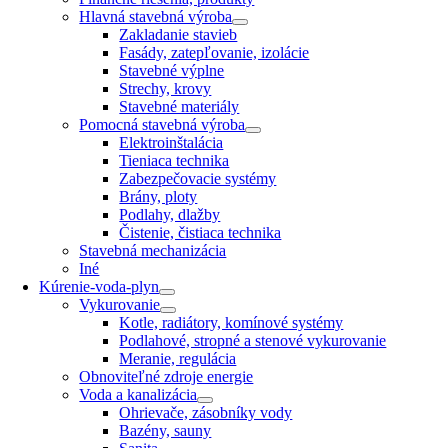
Hlavná stavebná výroba
Zakladanie stavieb
Fasády, zatepľovanie, izolácie
Stavebné výplne
Strechy, krovy
Stavebné materiály
Pomocná stavebná výroba
Elektroinštalácia
Tieniaca technika
Zabezpečovacie systémy
Brány, ploty
Podlahy, dlažby
Čistenie, čistiaca technika
Stavebná mechanizácia
Iné
Kúrenie-voda-plyn
Vykurovanie
Kotle, radiátory, komínové systémy
Podlahové, stropné a stenové vykurovanie
Meranie, regulácia
Obnoviteľné zdroje energie
Voda a kanalizácia
Ohrievače, zásobníky vody
Bazény, sauny