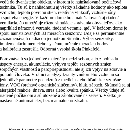
vedú do dvanásteho objektu, v ktorom je nainštalovaná počítačová
technika. Tu sú k nahliadnutiu aj všetky základné hodnoty ako teplota
vzduchu, teplota povrchu stien, relatívna vlhkosť, vzdušné ióny
a spotreba energie. V každom dome bola nainštalovaná aj riadená
ventilácia, čo umožňuje rôzne simulácie správania obyvateľov, ako
napríklad nárazové vetranie, riadené vetranie, atď. V každom dome je
spolu nainštalovaných 33 meracích senzorov. Údaje sa permanentne
zaznamenávajú riadiacou jednotkou Simatic. Výber senzoriky,
implementáciu meracieho systému, určenie meracích bodov
a kalibráciu zastrešila Odborná vysoká škola Pinkafeld.
Porovnávajú sa jednotlivé materiály medzi sebou, a to z pohľadu
úspory energie, akumulácie, výkyvu teplôt, sezónnych zmien,
sorpčných vlastností a paropriepustnosti, ale aj ich vplyv na zdravie a
pohodu človeka. V rámci analýzy kvality vnútorného vzduchu sa
jednotlivé parametre posudzujú z medicínskeho hľadiska: vzdušné
ióny, VOC (prchavé organické zlúčeniny), hluk, zápach. Skúmajú sa a
alergické reakcie, únava, stres alebo kvalita spánku. Všetky údaje sú
riadené počítačom a sú uložené a zálohované na serveri. Všetko je
nastavené automaticky, bez manuálneho zásahu.