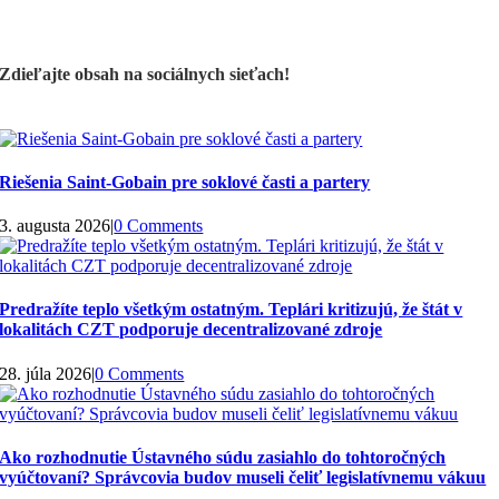
Zdieľajte obsah na sociálnych sieťach!
Riešenia Saint-Gobain pre soklové časti a partery
3. augusta 2026
|
0 Comments
Predražíte teplo všetkým ostatným. Teplári kritizujú, že štát v
lokalitách CZT podporuje decentralizované zdroje
28. júla 2026
|
0 Comments
Ako rozhodnutie Ústavného súdu zasiahlo do tohtoročných
vyúčtovaní? Správcovia budov museli čeliť legislatívnemu vákuu