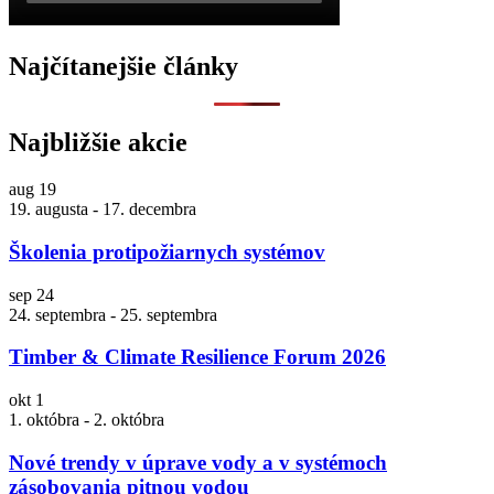
Najčítanejšie články
Najbližšie akcie
aug
19
19. augusta
-
17. decembra
Školenia protipožiarnych systémov
sep
24
24. septembra
-
25. septembra
Timber & Climate Resilience Forum 2026
okt
1
1. októbra
-
2. októbra
Nové trendy v úprave vody a v systémoch
zásobovania pitnou vodou