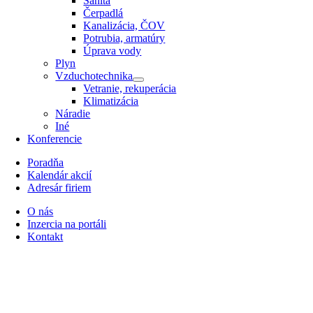
Sanita
Čerpadlá
Kanalizácia, ČOV
Potrubia, armatúry
Úprava vody
Plyn
Vzduchotechnika
Vetranie, rekuperácia
Klimatizácia
Náradie
Iné
Konferencie
Poradňa
Kalendár akcií
Adresár firiem
O nás
Inzercia na portáli
Kontakt