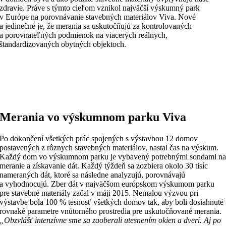
zdravie. Práve s týmto cieľom vznikol najväčší výskumný park
v Európe na porovnávanie stavebných materiálov Viva. Nové
a jedinečné je, že merania sa uskutočňujú za kontrolovaných
a porovnateľných podmienok na viacerých reálnych,
štandardizovaných obytných objektoch.
Merania vo výskumnom parku Viva
Po dokončení všetkých prác spojených s výstavbou 12 domov
postavených z rôznych stavebných materiálov, nastal čas na výskum.
Každý dom vo výskumnom parku je vybavený potrebnými sondami n
meranie a získavanie dát. Každý týždeň sa zozbiera okolo 30 tisíc
nameraných dát, ktoré sa následne analyzujú, porovnávajú
a vyhodnocujú. Zber dát v najväčšom európskom výskumom parku
pre stavebné materiály začal v máji 2015. Nemalou výzvou pri
výstavbe bola 100 % tesnosť všetkých domov tak, aby boli dosiahnuté
rovnaké parametre vnútorného prostredia pre uskutočňované merania.
„Obzvlášť intenzívne sme sa zaoberali utesnením okien a dverí. Aj po