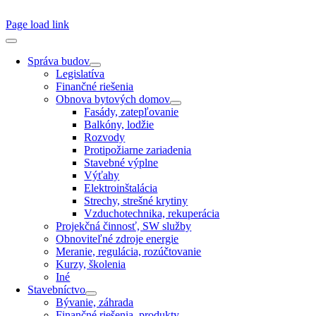
SSN 1338-3418 © 2010 – 2025
TZB portál
Page load link
Správa budov
Legislatíva
Finančné riešenia
Obnova bytových domov
Fasády, zatepľovanie
Balkóny, lodžie
Rozvody
Protipožiarne zariadenia
Stavebné výplne
Výťahy
Elektroinštalácia
Strechy, strešné krytiny
Vzduchotechnika, rekuperácia
Projekčná činnosť, SW služby
Obnoviteľné zdroje energie
Meranie, regulácia, rozúčtovanie
Kurzy, školenia
Iné
Stavebníctvo
Bývanie, záhrada
Finančné riešenia, produkty