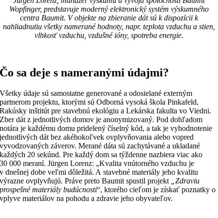
Jürgen Lorenz, manažér výskumu a vývoja spoločnosti Baumit
Wopfinger, predstavuje moderný elektronický systém výskumného
centra Baumit. V objekte na zbieranie dát sú k dispozícii k
nahliadnutiu všetky namerané hodnoty, napr. teplota vzduchu a stien,
vlhkosť vzduchu, vzdušné ióny, spotreba energie.
Čo sa deje s nameranými údajmi?
Všetky údaje sú samostatne generované a odosielané externým
partnerom projektu, ktorými sú Odborná vysoká škola Pinkafeld,
Rakúsky inštitút pre stavebnú ekológiu a Lekárska fakulta vo Viedni.
Zber dát z jednotlivých domov je anonymizovaný. Pod dohľadom
notára je každému domu pridelený číselný kód, a tak je vyhodnotenie
jednotlivých dát bez akéhokoľvek ovplyvňovania alebo vopred
vyvodzovaných záverov. Merané dáta sú zachytávané a ukladané
každých 20 sekúnd. Pre každý dom sa týždenne nazbiera viac ako
30 000 meraní. Jürgen Lorenz: „Kvalita vnútorného vzduchu je
v dnešnej dobe veľmi dôležitá. A stavebné materiály jeho kvalitu
výrazne ovplyvňujú. Práve preto Baumit spustil projekt
„Zdraviu
prospešné materiály budúcnosti
“, ktorého cieľom je získať poznatky o
vplyve materiálov na pohodu a zdravie jeho obyvateľov.