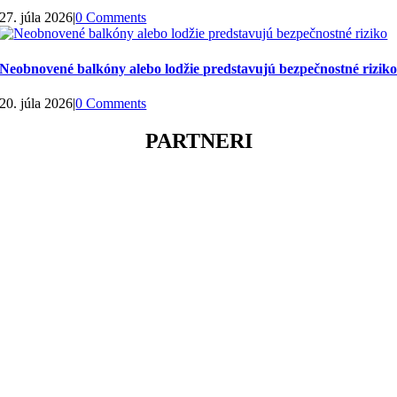
27. júla 2026
|
0 Comments
Neobnovené balkóny alebo lodžie predstavujú bezpečnostné rizik
20. júla 2026
|
0 Comments
PARTNERI