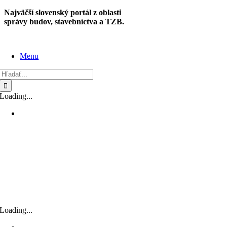
Skip
Najväčší slovenský portál z oblasti
to
správy budov, stavebníctva a TZB.
content
Menu
Hľadať:
Loading...
Loading...