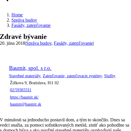
Home
Správa budov
Fasády, zatepľovanie
Zdravé bývanie
20. júna 2018
|
Správa budov
,
Fasády, zatepľovanie
|
Baumit, spol. s r.o.
Stavebné materiály
,
Zatepľovanie, zatepľovacie systémy
,
Služby
Žižkova 9, Bratislava, 811 02
02/59303311
https://baumit.sk/
baumit@baumit.sk
V minulosti sa jednoducho postavil dom, a tým to skončilo. Dnes sa
vedci snažia, za pomoci sofistikovaných metód, zistiť ako pohodlne sa
v domoch býva a ako použité stavebné materiály ovplyvňujú naše