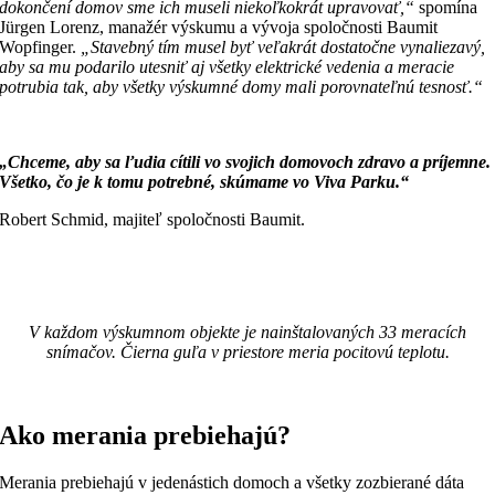
dokončení domov sme ich museli niekoľkokrát upravovať,“
spomína
Jürgen Lorenz, manažér výskumu a vývoja spoločnosti Baumit
Wopfinger.
„Stavebný tím musel byť veľakrát dostatočne vynaliezavý,
aby sa mu podarilo utesniť aj všetky elektrické vedenia a meracie
potrubia tak, aby všetky výskumné domy mali porovnateľnú tesnosť.“
„Chceme, aby sa ľudia cítili vo svojich domovoch zdravo a príjemne.
Všetko, čo je k tomu potrebné, skúmame vo Viva Parku.“
Robert Schmid, majiteľ spoločnosti Baumit.
V každom výskumnom objekte je nainštalovaných 33 meracích
snímačov. Čierna guľa v priestore meria pocitovú teplotu.
Ako merania prebiehajú?
Merania prebiehajú v jedenástich domoch a všetky zozbierané dáta