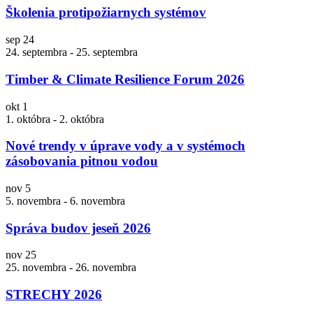
Školenia protipožiarnych systémov
sep
24
24. septembra
-
25. septembra
Timber & Climate Resilience Forum 2026
okt
1
1. októbra
-
2. októbra
Nové trendy v úprave vody a v systémoch
zásobovania pitnou vodou
nov
5
5. novembra
-
6. novembra
Správa budov jeseň 2026
nov
25
25. novembra
-
26. novembra
STRECHY 2026