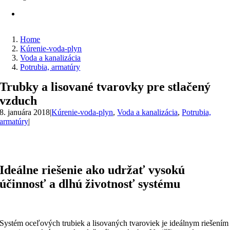
Home
Kúrenie-voda-plyn
Voda a kanalizácia
Potrubia, armatúry
Trubky a lisované tvarovky pre stlačený
vzduch
8. januára 2018
|
Kúrenie-voda-plyn
,
Voda a kanalizácia
,
Potrubia,
armatúry
|
Ideálne riešenie ako udržať vysokú
účinnosť a dlhú životnosť systému
Systém oceľových trubiek a lisovaných tvaroviek je ideálnym riešením