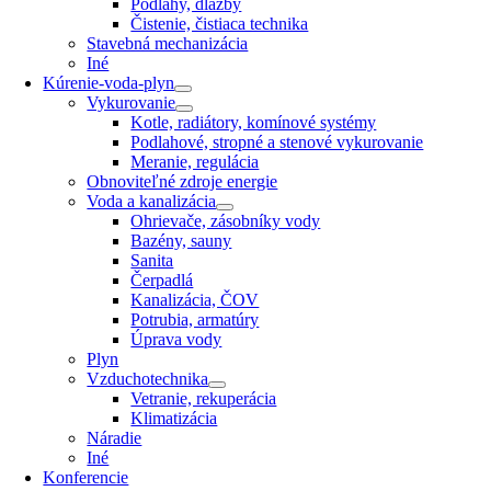
Podlahy, dlažby
Čistenie, čistiaca technika
Stavebná mechanizácia
Iné
Kúrenie-voda-plyn
Vykurovanie
Kotle, radiátory, komínové systémy
Podlahové, stropné a stenové vykurovanie
Meranie, regulácia
Obnoviteľné zdroje energie
Voda a kanalizácia
Ohrievače, zásobníky vody
Bazény, sauny
Sanita
Čerpadlá
Kanalizácia, ČOV
Potrubia, armatúry
Úprava vody
Plyn
Vzduchotechnika
Vetranie, rekuperácia
Klimatizácia
Náradie
Iné
Konferencie