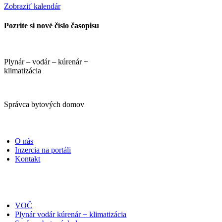
Zobraziť kalendár
Pozrite si nové číslo časopisu
Plynár – vodár – kúrenár +
klimatizácia
Správca bytových domov
PORTÁLI
O nás
Inzercia na portáli
Kontakt
ČASOPISY
VOČ
Plynár vodár kúrenár + klimatizácia