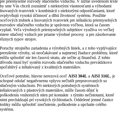
pre priemyselné rozvody stlačeného vzduchu. V nižšie uvedenom texte
by sme Vás chceli zoznámiť s niektorými vlastnosťami a výhodami
lisovaných tvaroviek v kombinácii s niektorými odporúčaniami, ktoré
ovplyvňujú vysokú účinnosť a dlhú životnosť systému. Použitie
oceľových trubiek a lisovaných tvaroviek pre inštaláciu priemyselných
rozvodov stlačeného vzduchu je správnou voľbou, ktorá sa časom
vyplatí. Veľa výrobných priemyselných subjektov využíva vo veľkej
miere stlačený vzduch pre priame výrobné procesy a pre zásobovanie
rôznych typov strojov.
Poruchy strojného zariadenia a výrobných liniek, a z toho vyplývajúce
prerušenie výroby, sú neočakávané a najmenej žiaduce problémy, ktoré
môžu spôsobiť nie len časovú stratu, ale určite aj finančnú. Z tohto
dôvodu musí byť systém rozvodu stlačeného vzduchu prevádzkovo
spoľahlivý a inštalovaný z kvalitných materiálov.
Oceľové potrubie, hlavne nerezová oceľ
AISI 304L
a
AISI 316L
, je
schopné odolať negatívnemu vplyvu nečistôt prepravovaných so
stlačeným vzduchom. Pri niektorých potrubných systémoch
inštalovaných z plastových materiálov, môže časom dôjsť k
poškodeniu vnútorných stien pri kontakte s týmito nečistotami, ktoré
nimi prechádzajú pri vysokých rýchlostiach. Oddelené jemné častice
trubky môžu spôsobiť znečistenie, poškodenie a upchatie celého
systému.