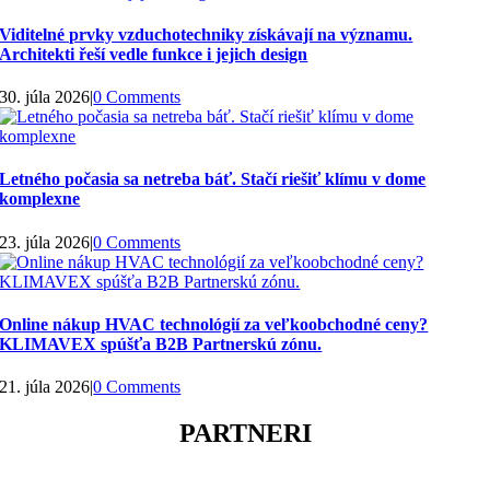
Viditelné prvky vzduchotechniky získávají na významu.
Architekti řeší vedle funkce i jejich design
30. júla 2026
|
0 Comments
Letného počasia sa netreba báť. Stačí riešiť klímu v dome
komplexne
23. júla 2026
|
0 Comments
Online nákup HVAC technológií za veľkoobchodné ceny?
KLIMAVEX spúšťa B2B Partnerskú zónu.
21. júla 2026
|
0 Comments
PARTNERI