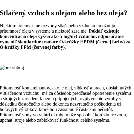
Stlačený vzduch s olejom alebo bez oleja?
Niektoré priemyselné rozvody stlačeného vzduchu umožňujú
prítomnosť oleja v systéme a niektoré zasa nie.
Pokiaľ existuje
koncentrácia oleja vyššia ako 5 mg/m3 vzduchu, odporúčame
vymeniť štandardné tesniace O-krúžky EPDM (čiernej farby) za
O-krúžky FPM (červenej farby).
Prítomnosť kontaminantov, ako je olej, vlhkosť a prach, obsiahnutých
v stlačenom vzduchu, má za dôsledok predčasné opotrebenie systému
a strojných zariadení k nemu pripojených, ovplyvnenie výroby v
dôsledku čiastočného alebo dokonca nezvratného poškodenia už
hotových výrobkov, ktoré boli zasiahnuté časticami nečistôt.
Prítomnosť vody vo vnútri okruhu môže spôsobiť koróziu rozvodu,
upchať stroje alebo zablokovať funkčnosť celého systému.