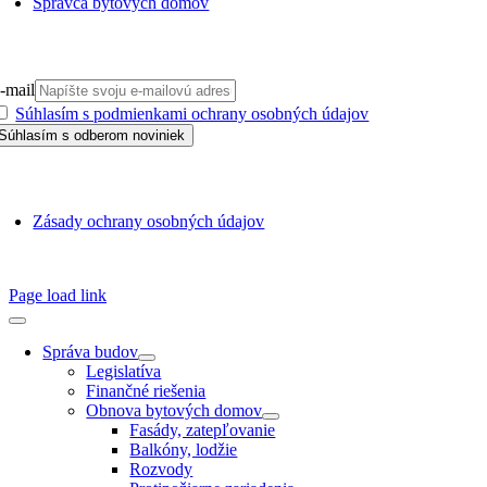
Správca bytových domov
PRIHLÁSIŤ SA NA ODBER
-mail
Súhlasím s podmienkami ochrany osobných údajov
GDPR
Zásady ochrany osobných údajov
SSN 1338-3418 © 2010 – 2025
TZB portál
Page load link
Správa budov
Legislatíva
Finančné riešenia
Obnova bytových domov
Fasády, zatepľovanie
Balkóny, lodžie
Rozvody