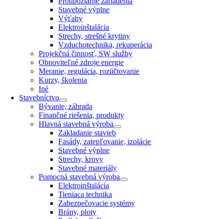
Protipožiarne zariadenia
Stavebné výplne
Výťahy
Elektroinštalácia
Strechy, strešné krytiny
Vzduchotechnika, rekuperácia
Projekčná činnosť, SW služby
Obnoviteľné zdroje energie
Meranie, regulácia, rozúčtovanie
Kurzy, školenia
Iné
Stavebníctvo
Bývanie, záhrada
Finančné riešenia, produkty
Hlavná stavebná výroba
Zakladanie stavieb
Fasády, zatepľovanie, izolácie
Stavebné výplne
Strechy, krovy
Stavebné materiály
Pomocná stavebná výroba
Elektroinštalácia
Tieniaca technika
Zabezpečovacie systémy
Brány, ploty