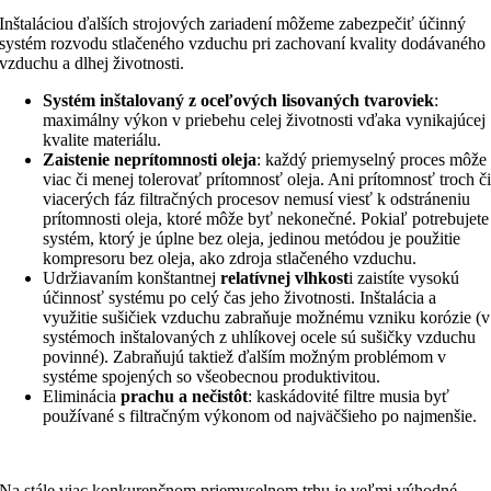
Inštaláciou ďalších strojových zariadení môžeme zabezpečiť účinný
systém rozvodu stlačeného vzduchu pri zachovaní kvality dodávaného
vzduchu a dlhej životnosti.
Systém inštalovaný z oceľových lisovaných tvaroviek
:
maximálny výkon v priebehu celej životnosti vďaka vynikajúcej
kvalite materiálu.
Zaistenie neprítomnosti oleja
: každý priemyselný proces môže
viac či menej tolerovať prítomnosť oleja. Ani prítomnosť troch č
viacerých fáz filtračných procesov nemusí viesť k odstráneniu
prítomnosti oleja, ktoré môže byť nekonečné. Pokiaľ potrebujete
systém, ktorý je úplne bez oleja, jedinou metódou je použitie
kompresoru bez oleja, ako zdroja stlačeného vzduchu.
Udržiavaním konštantnej
relatívnej vlhkost
i zaistíte vysokú
účinnosť systému po celý čas jeho životnosti. Inštalácia a
využitie sušičiek vzduchu zabraňuje možnému vzniku korózie (v
systémoch inštalovaných z uhlíkovej ocele sú sušičky vzduchu
povinné). Zabraňujú taktiež ďalším možným problémom v
systéme spojených so všeobecnou produktivitou.
Eliminácia
prachu a nečistôt
: kaskádovité filtre musia byť
používané s filtračným výkonom od najväčšieho po najmenšie.
Na stále viac konkurenčnom priemyselnom trhu je veľmi výhodné,