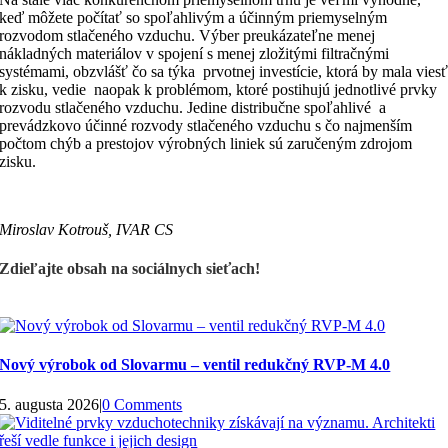
keď môžete počítať so spoľahlivým a účinným priemyselným
rozvodom stlačeného vzduchu. Výber preukázateľne menej
nákladných materiálov v spojení s menej zložitými filtračnými
systémami, obzvlášť čo sa týka prvotnej investície, ktorá by mala vies
k zisku, vedie naopak k problémom, ktoré postihujú jednotlivé prvky
rozvodu stlačeného vzduchu. Jedine distribučne spoľahlivé a
prevádzkovo účinné rozvody stlačeného vzduchu s čo najmenším
počtom chýb a prestojov výrobných liniek sú zaručeným zdrojom
zisku.
Miroslav Kotrouš, IVAR CS
Zdieľajte obsah na sociálnych sieťach!
Nový výrobok od Slovarmu – ventil redukčný RVP-M 4.0
5. augusta 2026
|
0 Comments