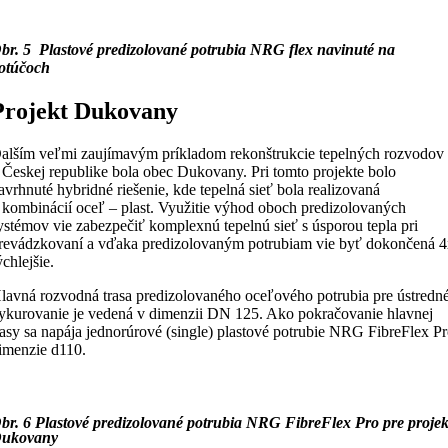
br. 5 Plastové predizolované potrubia NRG flex navinuté na
otúčoch
Projekt Dukovany
alším veľmi zaujímavým príkladom rekonštrukcie tepelných rozvodov
 Českej republike bola obec Dukovany. Pri tomto projekte bolo
avrhnuté hybridné riešenie, kde tepelná sieť bola realizovaná
 kombinácií oceľ – plast. Využitie výhod oboch predizolovaných
ystémov vie zabezpečiť komplexnú tepelnú sieť s úsporou tepla pri
revádzkovaní a vďaka predizolovaným potrubiam vie byť dokončená 
ýchlejšie.
lavná rozvodná trasa predizolovaného oceľového potrubia pre ústredn
ykurovanie je vedená v dimenzii DN 125. Ako pokračovanie hlavnej
rasy sa napája jednorúrové (single) plastové potrubie NRG FibreFlex P
imenzie d110.
br. 6 Plastové predizolované potrubia NRG FibreFlex Pro pre projek
ukovany