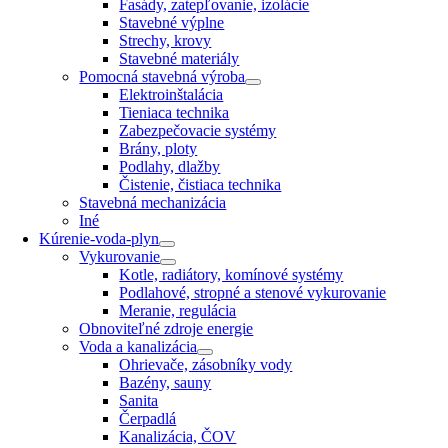
Fasády, zatepľovanie, izolácie
Stavebné výplne
Strechy, krovy
Stavebné materiály
Pomocná stavebná výroba
Elektroinštalácia
Tieniaca technika
Zabezpečovacie systémy
Brány, ploty
Podlahy, dlažby
Čistenie, čistiaca technika
Stavebná mechanizácia
Iné
Kúrenie-voda-plyn
Vykurovanie
Kotle, radiátory, komínové systémy
Podlahové, stropné a stenové vykurovanie
Meranie, regulácia
Obnoviteľné zdroje energie
Voda a kanalizácia
Ohrievače, zásobníky vody
Bazény, sauny
Sanita
Čerpadlá
Kanalizácia, ČOV