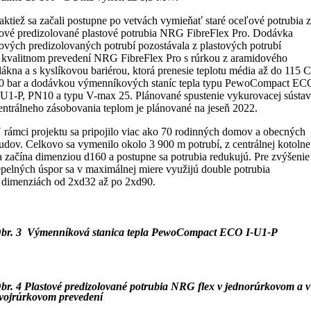
aktiež sa začali postupne po vetvách vymieňať staré oceľové potrubia 
ové predizolované plastové potrubia NRG FibreFlex Pro. Dodávka
ových predizolovaných potrubí pozostávala z plastových potrubí
 kvalitnom prevedení NRG FibreFlex Pro s rúrkou z aramidového
lákna a s kyslíkovou bariérou, ktorá prenesie teplotu média až do 115 C
0 bar a dodávkou výmenníkových staníc tepla typu PewoCompact EC
-U1-P, PN10 a typu V-max 25. Plánované spustenie vykurovacej sústa
entrálneho zásobovania teplom je plánované na jeseň 2022.
 rámci projektu sa pripojilo viac ako 70 rodinných domov a obecných
udov. Celkovo sa vymenilo okolo 3 900 m potrubí, z centrálnej kotolne
a začína dimenziou d160 a postupne sa potrubia redukujú. Pre zvýšenie
epelných úspor sa v maximálnej miere využijú double potrubia
 dimenziách od 2xd32 až po 2xd90.
br. 3 Výmenníková stanica tepla PewoCompact ECO I-U1-P
br. 4 Plastové predizolované potrubia NRG flex v jednorúrkovom a v
vojrúrkovom prevedení