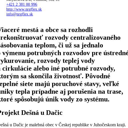
+421 2 381 00 996
http://www.nrgflex.sk
info@nrgflex.sk
Viaceré mestá a obce sa rozhodli
zrekonštruovať rozvody centralizovaného
zásobovania teplom, či už sa jednalo
o výmenu potrubných rozvodov pre ústredn
vykurovanie, rozvody teplej vody
a cirkulácie alebo iné potrubné rozvody,
ktorým sa skončila životnosť. Pôvodné
tepelné siete majú poruchové stavy, veľké
úniky tepla prípadne aj porušenia na trase,
ktoré spôsobujú únik vody zo systému.
Projekt Dešná u Dačic
ešná u Dačic je malebná obec v Českej republike v Juhočeskom kraji.