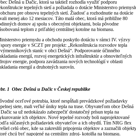
bec Dešná u Dačic, ktorá sa taktiež rozhodla využiť podporu
ekonštrukcie tepelných sietí a požiadala o dotácie Ministerstvo priemysl
 obchuru pre obnovu tepelných sietí. Žiadosť a rozhodnutie na dotácie
rvali menej ako 12 mesiacov. Táto malá obec, ktorá má približne 80
odinných domov aj spolu s obecnými objektami, bola pôvodne
ásobovaná teplom z priľahlej centrálnej kotolne na biomasu.
inisterstvo priemyslu a obchodu poskytlo dotáciu v rámci IV. výzvy
spory energie v SCZT pre projekt: „Rekonštrukcia rozvodov tepla
 výmenníkových staníc v obci Dešná“. Podporovanie účinného
akladania energií, rozvoj energetických infraštruktúr a obnoviteľných
drojov energie, podpora zavádzania nových technológií v oblasti
akladania energií a druhotných surovín.
br. 1 Obec Dešná u Dačic v Českej republike
ôvodné oceľové potrubia, ktoré nespĺňali prevádzkové požiadavky
epelnej siete, mali veľké úniky tepla na trase. Obyvateľom obce Dešná
 Dačic sa už nedokázalo zabezpečiť dostatočný prísun tepla na
ykurovanie ich objektov. Nové tepelné rozvody boli naprojektované
odľa súčasných požiadaviek obyvateľov a ich obydlí. Tím NRG flex
rešiel celú obec, kde sa zakreslili pripojenia objektov a zaznačili objekty
toré chcú byť napojené na centrálny zdroj- kotolňa na biomasu.