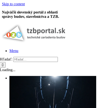
Skip to content
Najväčší slovenský portál z oblasti
správy budov, stavebníctva a TZB.
Menu
Hľadať:
Loading...