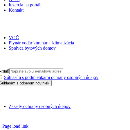
Inzercia na portáli
Kontakt
ČASOPISY
VOČ
Plynár vodár kúrenár + klimatizácia
Správca bytových domov
PRIHLÁSIŤ SA NA ODBER
-mail
Súhlasím s podmienkami ochrany osobných údajov
GDPR
Zásady ochrany osobných údajov
SSN 1338-3418 © 2010 – 2025
TZB portál
Page load link