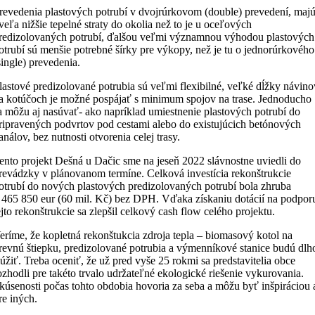
revedenia plastových potrubí v dvojrúrkovom (double) prevedení, maj
veľa nižšie tepelné straty do okolia než to je u oceľových
redizolovaných potrubí, ďalšou veľmi významnou výhodou plastových
otrubí sú menšie potrebné šírky pre výkopy, než je tu o jednorúrkového
single) prevedenia.
lastové predizolované potrubia sú veľmi flexibilné, veľké dĺžky návino
a kotúčoch je možné pospájať s minimum spojov na trase. Jednoducho
a môžu aj nasúvať- ako napríklad umiestnenie plastových potrubí do
ripravených podvrtov pod cestami alebo do existujúcich betónových
análov, bez nutnosti otvorenia celej trasy.
ento projekt Dešná u Dačic sme na jeseň 2022 slávnostne uviedli do
revádzky v plánovanom termíne. Celková investícia rekonštrukcie
otrubí do nových plastových predizolovaných potrubí bola zhruba
 465 850 eur (60 mil. Kč) bez DPH. Vďaka získaniu dotácií na podpor
ejto rekonštrukcie sa zlepšil celkový cash flow celého projektu.
eríme, že kopletná rekonštukcia zdroja tepla – biomasový kotol na
revnú štiepku, predizolované potrubia a výmenníkové stanice budú dlh
lúžiť. Treba oceniť, že už pred vyše 25 rokmi sa predstavitelia obce
ozhodli pre takéto trvalo udržateľné ekologické riešenie vykurovania.
kúsenosti počas tohto obdobia hovoria za seba a môžu byť inšpiráciou 
re iných.