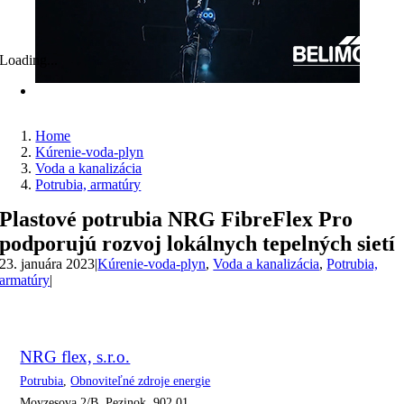
Loading...
Home
Kúrenie-voda-plyn
Voda a kanalizácia
Potrubia, armatúry
Plastové potrubia NRG FibreFlex Pro
podporujú rozvoj lokálnych tepelných sietí
23. januára 2023
|
Kúrenie-voda-plyn
,
Voda a kanalizácia
,
Potrubia,
armatúry
|
NRG flex, s.r.o.
Potrubia
,
Obnoviteľné zdroje energie
Moyzesova 2/B, Pezinok, 902 01