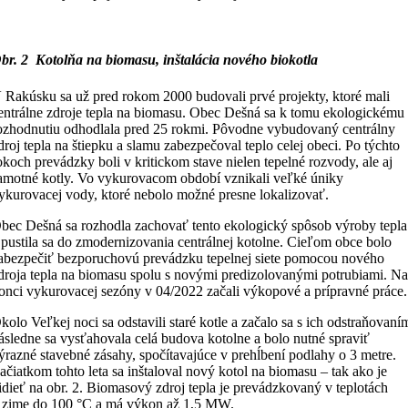
br. 2 Kotolňa na biomasu, inštalácia nového biokotla
 Rakúsku sa už pred rokom 2000 budovali prvé projekty, ktoré mali
entrálne zdroje tepla na biomasu. Obec Dešná sa k tomu ekologickému
ozhodnutiu odhodlala pred 25 rokmi. Pôvodne vybudovaný centrálny
droj tepla na štiepku a slamu zabezpečoval teplo celej obeci. Po týchto
okoch prevádzky boli v kritickom stave nielen tepelné rozvody, ale aj
amotné kotly. Vo vykurovacom období vznikali veľké úniky
ykurovacej vody, ktoré nebolo možné presne lokalizovať.
bec Dešná sa rozhodla zachovať tento ekologický spôsob výroby tepla
 pustila sa do zmodernizovania centrálnej kotolne. Cieľom obce bolo
abezpečiť bezporuchovú prevádzku tepelnej siete pomocou nového
droja tepla na biomasu spolu s novými predizolovanými potrubiami. N
onci vykurovacej sezóny v 04/2022 začali výkopové a prípravné práce.
kolo Veľkej noci sa odstavili staré kotle a začalo sa s ich odstraňovaní
ásledne sa vysťahovala celá budova kotolne a bolo nutné spraviť
ýrazné stavebné zásahy, spočítavajúce v prehĺbení podlahy o 3 metre.
ačiatkom tohto leta sa inštaloval nový kotol na biomasu – tak ako je
idieť na obr. 2. Biomasový zdroj tepla je prevádzkovaný v teplotách
 zime do 100 °C a má výkon až 1,5 MW.