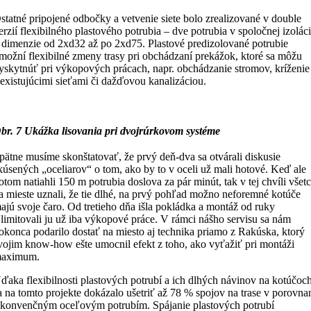
statné pripojené odbočky a vetvenie siete bolo zrealizované v double
erzií flexibilného plastového potrubia – dve potrubia v spoločnej izoláci
 dimenzie od 2xd32 až po 2xd75. Plastové predizolované potrubie
možní flexibilné zmeny trasy pri obchádzaní prekážok, ktoré sa môžu
yskytnúť pri výkopových prácach, napr. obchádzanie stromov, kríženie
 existujúcimi sieťami či dažďovou kanalizáciou.
br. 7 Ukážka lisovania pri dvojrúrkovom systéme
pätne musíme skonštatovať, že prvý deň-dva sa otvárali diskusie
kúsených „oceliarov“ o tom, ako by to v oceli už mali hotové. Keď ale
otom natiahli 150 m potrubia doslova za pár minút, tak v tej chvíli všetc
a mieste uznali, že tie dlhé, na prvý pohľad možno neforemné kotúče
ajú svoje čaro. Od tretieho dňa išla pokládka a montáž od ruky
 limitovali ju už iba výkopové práce. V rámci nášho servisu sa nám
okonca podarilo dostať na miesto aj technika priamo z Rakúska, ktorý
vojim know-how ešte umocnil efekt z toho, ako vyťažiť pri montáži
aximum.
ďaka flexibilnosti plastových potrubí a ich dlhých návinov na kotúčoc
a na tomto projekte dokázalo ušetriť až 78 % spojov na trase v porovna
 konvenčným oceľovým potrubím. Spájanie plastových potrubí