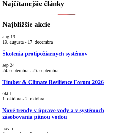
Najčítanejšie články
Najbližšie akcie
aug
19
19. augusta
-
17. decembra
Školenia protipožiarnych systémov
sep
24
24. septembra
-
25. septembra
Timber & Climate Resilience Forum 2026
okt
1
1. októbra
-
2. októbra
Nové trendy v úprave vody a v systémoch
zásobovania pitnou vodou
nov
5