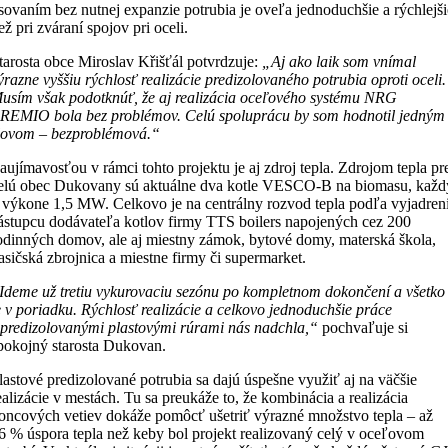
isovaním bez nutnej expanzie potrubia je oveľa jednoduchšie a rýchlejš
ež pri zváraní spojov pri oceli.
tarosta obce Miroslav Křišťál potvrdzuje:
„Aj ako laik som vnímal
ýrazne vyššiu rýchlosť realizácie predizolovaného potrubia oproti oceli.
usím však podotknúť, že aj realizácia oceľového systému NRG
REMIO bola bez problémov. Celú spoluprácu by som hodnotil jedným
lovom – bezproblémová.“
aujímavosťou v rámci tohto projektu je aj zdroj tepla. Zdrojom tepla pr
elú obec Dukovany sú aktuálne dva kotle VESCO-B na biomasu, každ
 výkone 1,5 MW. Celkovo je na centrálny rozvod tepla podľa vyjadren
ástupcu dodávateľa kotlov firmy TTS boilers napojených cez 200
odinných domov, ale aj miestny zámok, bytové domy, materská škola,
asičská zbrojnica a miestne firmy či supermarket.
Ideme už tretiu vykurovaciu sezónu po kompletnom dokončení a všetko
e v poriadku. Rýchlosť realizácie a celkovo jednoduchšie práce
 predizolovanými plastovými rúrami nás nadchla,“
pochvaľuje si
pokojný starosta Dukovan.
lastové predizolované potrubia sa dajú úspešne využiť aj na väčšie
ealizácie v mestách. Tu sa preukáže to, že kombinácia a realizácia
oncových vetiev dokáže pomôcť ušetriť výrazné množstvo tepla – až
6 % úspora tepla než keby bol projekt realizovaný celý v oceľovom