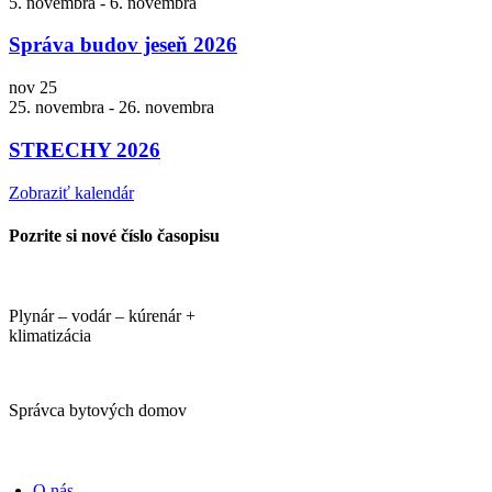
5. novembra
-
6. novembra
Správa budov jeseň 2026
nov
25
25. novembra
-
26. novembra
STRECHY 2026
Zobraziť kalendár
Pozrite si nové číslo časopisu
Plynár – vodár – kúrenár +
klimatizácia
Správca bytových domov
PORTÁLI
O nás