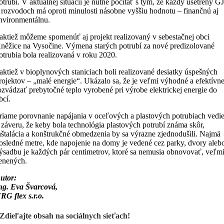
otrubí. V aktuálnej situácii je nutné počítať s tým, že každý ušetrený G
 rozvodoch má oproti minulosti násobne vyššiu hodnotu – finančnú aj
nvironmentálnu.
aktiež môžeme spomenúť aj projekt realizovaný v sebestačnej obci
něžice na Vysočine. Výmena starých potrubí za nové predizolované
otrubia bola realizovaná v roku 2020.
aktiež v bioplynových staniciach boli realizované desiatky úspešných
rojektov – „malé energie“. Ukázalo sa, že je veľmi výhodné a efektívn
ozvádzať prebytočné teplo vyrobené pri výrobe elektrickej energie do
bcí.
riame porovnanie napájania v oceľových a plastových potrubiach vedi
 záveru, že keby bola technológia plastových potrubí známa skôr,
nštalácia a konštrukčné obmedzenia by sa výrazne zjednodušili. Najmä
osledné metre, kde napojenie na domy je vedené cez parky, dvory aleb
ýsadbu je každých pár centimetrov, ktoré sa nemusia obnovovať, veľm
enených.
utor:
ng. Eva Švarcová,
RG flex s.r.o.
Zdieľajte obsah na sociálnych sieťach!