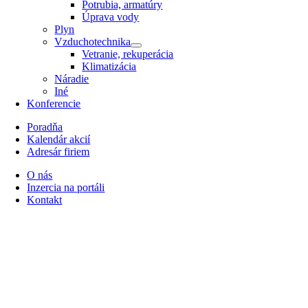
Potrubia, armatúry
Úprava vody
Plyn
Vzduchotechnika
Vetranie, rekuperácia
Klimatizácia
Náradie
Iné
Konferencie
Poradňa
Kalendár akcií
Adresár firiem
O nás
Inzercia na portáli
Kontakt