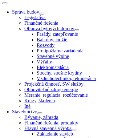
Správa budov
Legislatíva
Finančné riešenia
Obnova bytových domov
Fasády, zatepľovanie
Balkóny, lodžie
Rozvody
Protipožiarne zariadenia
Stavebné výplne
Výťahy
Elektroinštalácia
Strechy, strešné krytiny
Vzduchotechnika, rekuperácia
Projekčná činnosť, SW služby
Obnoviteľné zdroje energie
Meranie, regulácia, rozúčtovanie
Kurzy, školenia
Iné
Stavebníctvo
Bývanie, záhrada
Finančné riešenia, produkty
Hlavná stavebná výroba
Zakladanie stavieb