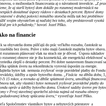
bnovou, o možnostiach financovania aj o návratnosti investície. „
Z pra
ieme, že aj starší bytový dom dokáže po rozumnej modernizácii na
nergiách dosiahnuť úspory rádovo v desiatkach percent. Bytové domy
ostavené v druhej polovici minulého storočia môžu tak bez problémov
lúžiť svojim obyvateľom aj naďalej bez toho, aby predstavovali vysokú
áťaž pre ich peňaženky
,“ hovorí Jozef Plško.
Ako na financie
k sa obyvatelia domu púšťajú do prác veľkého rozsahu, častokrát sa
ezaobídu bez úveru. Práve z toho majú častokrát majitelia bytov obavu.
ri rozumnom plánovaní však na strach nie je dôvod. Úspora nákladov
o rozumnej obnove nie je iba kozmetická, ale energetická efektívnosť s
ezriedka zlepší o desiatky percent. Pri dobre nastavenom financovaní s
ýška splátok úveru na rekonštrukciu vyrovná úsporám za energie.
ajitelia bytov tak nemusia zvyšovať svoje pravidelné platby do Fondu
revádzky, údržby a opráv bytového domu.
„Fixácia na dlhšiu dobu, 5
0 či 15 rokov, a rovnako aj dlhšie splatnosti úveru, umožňujú financova
bnovu tak, aby vlastníci bytov nemuseli zvyšovať pravidelné platby do
ondu opráv a údržby bytového domu. Úrokové sadzby úverov pre byto
omy v Prvej stavebnej sporiteľni závisia najmä od rozsahu obnovy
 požadovanej lehoty splácania úveru,
“ vysvetľuje Jozef Plško.
eľa Spoločenstiev vlastníkov bytov a nebytových priestorov a