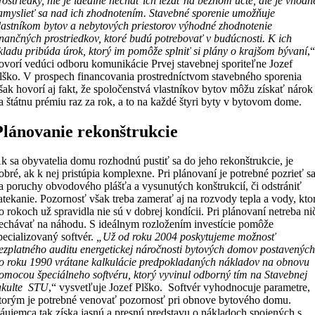
rostriedky, nie je ideálne nechať ich ležať na bežnom účte, ale je vhodn
amyslieť sa nad ich zhodnotením. Stavebné sporenie umožňuje
lastníkom bytov a nebytových priestorov výhodné zhodnotenie
inančných prostriedkov, ktoré budú potrebovať v budúcnosti. K ich
kladu pribúda úrok, ktorý im pomôže splniť si plány o krajšom bývaní
,
ovorí vedúci odboru komunikácie Prvej stavebnej sporiteľne Jozef
lško. V prospech financovania prostredníctvom stavebného sporenia
šak hovorí aj fakt, že spoločenstvá vlastníkov bytov môžu získať nárok
a štátnu prémiu raz za rok, a to na každé štyri byty v bytovom dome.
Plánovanie rekonštrukcie
k sa obyvatelia domu rozhodnú pustiť sa do jeho rekonštrukcie, je
obré, ak k nej pristúpia komplexne. Pri plánovaní je potrebné pozrieť s
a poruchy obvodového plášťa a vysunutých konštrukcií, či odstrániť
atekanie. Pozornosť však treba zamerať aj na rozvody tepla a vody, kto
o rokoch už spravidla nie sú v dobrej kondícii. Pri plánovaní netreba ni
echávať na náhodu. S ideálnym rozložením investície pomôže
pecializovaný softvér.
„Už od roku 2004 poskytujeme možnosť
ezplatného auditu energetickej náročnosti bytových domov postavenýc
o roku 1990 vrátane kalkulácie predpokladaných nákladov na obnovu
omocou špeciálneho softvéru, ktorý vyvinul odborný tím na Stavebnej
akulte STU
,“ vysvetľuje Jozef Plško. Softvér vyhodnocuje parametre,
torým je potrebné venovať pozornosť pri obnove bytového domu.
áujemca tak získa jasnú a presnú predstavu o nákladoch spojených s