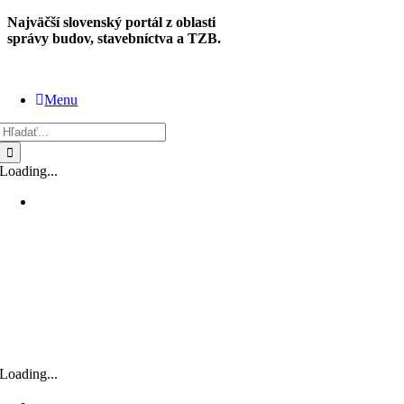
Skip
Najväčší slovenský portál z oblasti
to
správy budov, stavebníctva a TZB.
content
Menu
Hľadať:
Loading...
Loading...