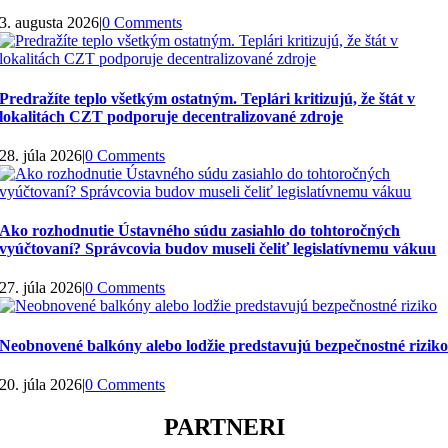
3. augusta 2026
|
0 Comments
Predražíte teplo všetkým ostatným. Teplári kritizujú, že štát v
lokalitách CZT podporuje decentralizované zdroje
28. júla 2026
|
0 Comments
Ako rozhodnutie Ústavného súdu zasiahlo do tohtoročných
vyúčtovaní? Správcovia budov museli čeliť legislatívnemu vákuu
27. júla 2026
|
0 Comments
Neobnovené balkóny alebo lodžie predstavujú bezpečnostné rizik
20. júla 2026
|
0 Comments
PARTNERI