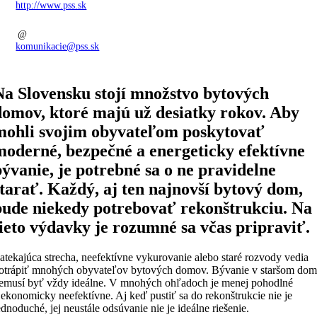
http://www.pss.sk
komunikacie@pss.sk
Na Slovensku stojí množstvo bytových
domov, ktoré majú už desiatky rokov. Aby
mohli svojim obyvateľom poskytovať
moderné, bezpečné a energeticky efektívne
bývanie, je potrebné sa o ne pravidelne
starať. Každý, aj ten najnovší bytový dom,
bude niekedy potrebovať rekonštrukciu. Na
tieto výdavky je rozumné sa včas pripraviť.
atekajúca strecha, neefektívne vykurovanie alebo staré rozvody vedia
otrápiť mnohých obyvateľov bytových domov. Bývanie v staršom do
emusí byť vždy ideálne. V mnohých ohľadoch je menej pohodlné
 ekonomicky neefektívne. Aj keď pustiť sa do rekonštrukcie nie je
ednoduché, jej neustále odsúvanie nie je ideálne riešenie.