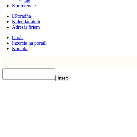
Iné
Konferencie
Poradňa
Kalendár akcií
Adresár firiem
O nás
Inzercia na portáli
Kontakt
Insert