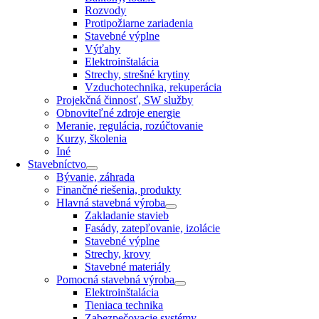
Rozvody
Protipožiarne zariadenia
Stavebné výplne
Výťahy
Elektroinštalácia
Strechy, strešné krytiny
Vzduchotechnika, rekuperácia
Projekčná činnosť, SW služby
Obnoviteľné zdroje energie
Meranie, regulácia, rozúčtovanie
Kurzy, školenia
Iné
Stavebníctvo
Bývanie, záhrada
Finančné riešenia, produkty
Hlavná stavebná výroba
Zakladanie stavieb
Fasády, zatepľovanie, izolácie
Stavebné výplne
Strechy, krovy
Stavebné materiály
Pomocná stavebná výroba
Elektroinštalácia
Tieniaca technika
Zabezpečovacie systémy