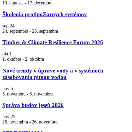
19. augusta
-
17. decembra
Školenia protipožiarnych systémov
sep
24
24. septembra
-
25. septembra
Timber & Climate Resilience Forum 2026
okt
1
1. októbra
-
2. októbra
Nové trendy v úprave vody a v systémoch
zásobovania pitnou vodou
nov
5
5. novembra
-
6. novembra
Správa budov jeseň 2026
nov
25
25. novembra
-
26. novembra