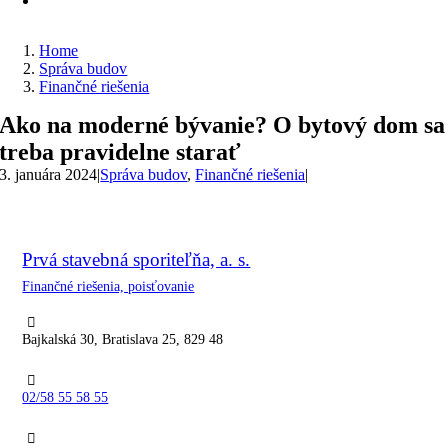
Home
Správa budov
Finančné riešenia
Ako na moderné bývanie? O bytový dom sa
treba pravidelne starať
3. januára 2024
|
Správa budov
,
Finančné riešenia
|
Prvá stavebná sporiteľňa, a. s.
Finančné riešenia, poisťovanie
Bajkalská 30, Bratislava 25, 829 48
02/58 55 58 55