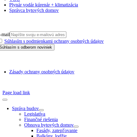
Plynár vodár kúrenár + klimatizácia
Správca bytových domov
PRIHLÁSIŤ SA NA ODBER
-mail
Súhlasím s podmienkami ochrany osobných údajov
GDPR
Zásady ochrany osobných údajov
SSN 1338-3418 © 2010 – 2025
TZB portál
Page load link
Správa budov
Legislatíva
Finančné riešenia
Obnova bytových domov
Fasády, zatepľovanie
Balkóny, lodžie