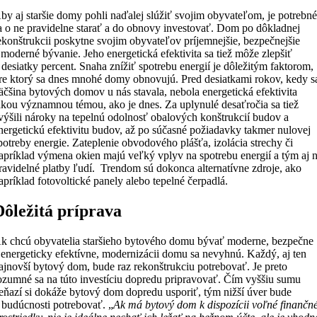
by aj staršie domy pohli naďalej slúžiť svojim obyvateľom, je potrebn
a o ne pravidelne starať a do obnovy investovať. Dom po dôkladnej
ekonštrukcii poskytne svojim obyvateľov príjemnejšie, bezpečnejšie
 moderné bývanie. Jeho energetická efektivita sa tiež môže zlepšiť
 desiatky percent. Snaha znížiť spotrebu energií je dôležitým faktorom,
re ktorý sa dnes mnohé domy obnovujú. Pred desiatkami rokov, kedy s
äčšina bytových domov u nás stavala, nebola energetická efektivita
akou významnou témou, ako je dnes. Za uplynulé desaťročia sa tiež
výšili nároky na tepelnú odolnosť obalových konštrukcií budov a
nergetickú efektivitu budov, až po súčasné požiadavky takmer nulovej
potreby energie. Zateplenie obvodového plášťa, izolácia strechy či
apríklad výmena okien majú veľký vplyv na spotrebu energií a tým aj 
ravidelné platby ľudí. Trendom sú dokonca alternatívne zdroje, ako
apríklad fotovoltické panely alebo tepelné čerpadlá.
Dôležitá príprava
k chcú obyvatelia staršieho bytového domu bývať moderne, bezpečne
 energeticky efektívne, modernizácii domu sa nevyhnú. Každý, aj ten
ajnovší bytový dom, bude raz rekonštrukciu potrebovať. Je preto
ozumné sa na túto investíciu dopredu pripravovať. Čím vyššiu sumu
eňazí si dokáže bytový dom dopredu usporiť, tým nižší úver bude
 budúcnosti potrebovať. „
Ak má bytový dom k dispozícii voľné finančn