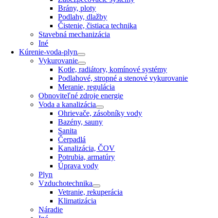
Brány, ploty
Podlahy, dlažby
Čistenie, čistiaca technika
Stavebná mechanizácia
Iné
Kúrenie-voda-plyn
Vykurovanie
Kotle, radiátory, komínové systémy
Podlahové, stropné a stenové vykurovanie
Meranie, regulácia
Obnoviteľné zdroje energie
Voda a kanalizácia
Ohrievače, zásobníky vody
Bazény, sauny
Sanita
Čerpadlá
Kanalizácia, ČOV
Potrubia, armatúry
Úprava vody
Plyn
Vzduchotechnika
Vetranie, rekuperácia
Klimatizácia
Náradie