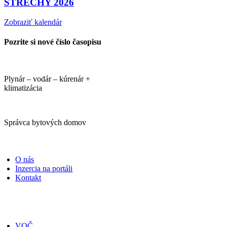
STRECHY 2026
Zobraziť kalendár
Pozrite si nové číslo časopisu
Plynár – vodár – kúrenár +
klimatizácia
Správca bytových domov
PORTÁLI
O nás
Inzercia na portáli
Kontakt
ČASOPISY
VOČ