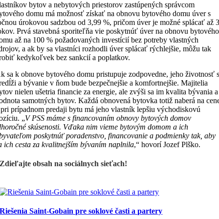
lastníkov bytov a nebytových priestorov zastúpených správcom
ytového domu má možnosť získať na obnovu bytového domu úver s
očnou úrokovou sadzbou od 3,99 %, pričom úver je možné splácať až 
okov. Prvá stavebná sporiteľňa vie poskytnúť úver na obnovu bytovéh
omu až na 100 % požadovaných investícií bez potreby vlastných
drojov, a ak by sa vlastníci rozhodli úver splácať rýchlejšie, môžu tak
robiť kedykoľvek bez sankcií a poplatkov.
k sa k obnove bytového domu pristupuje zodpovedne, jeho životnosť 
redĺži a bývanie v ňom bude bezpečnejšie a komfortnejšie. Majitelia
ytov nielen ušetria financie za energie, ale zvýši sa im kvalita bývania a
odnota samotných bytov. Každá obnovená bytovka totiž naberá na cen
 pri prípadnom predaji bytu má jeho vlastník lepšiu východiskovú
ozíciu. „
V PSS máme s financovaním obnovy bytových domov
lhoročné skúsenosti. Vďaka nim vieme bytovým domom a ich
byvateľom poskytnúť poradenstvo, financovanie a podmienky tak, aby
a ich cesta za kvalitnejším bývaním naplnila
,“ hovorí Jozef Plško.
Zdieľajte obsah na sociálnych sieťach!
Riešenia Saint-Gobain pre soklové časti a partery