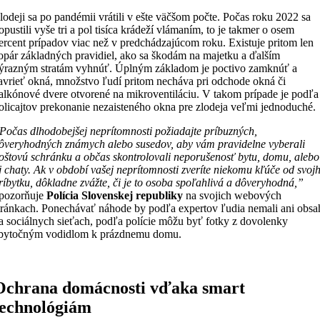
lodeji sa po pandémii vrátili v ešte väčšom počte. Počas roku 2022 sa
opustili vyše tri a pol tisíca krádeží vlámaním, to je takmer o osem
ercent prípadov viac než v predchádzajúcom roku. Existuje pritom len
opár základných pravidiel, ako sa škodám na majetku a ďalším
ýrazným stratám vyhnúť. Úplným základom je poctivo zamknúť a
avrieť okná, množstvo ľudí pritom necháva pri odchode okná či
alkónové dvere otvorené na mikroventiláciu. V takom prípade je podľa
olicajtov prekonanie nezaisteného okna pre zlodeja veľmi jednoduché.
Počas dlhodobejšej neprítomnosti požiadajte príbuzných,
ôveryhodných známych alebo susedov, aby vám pravidelne vyberali
oštovú schránku a občas skontrolovali neporušenosť bytu, domu, alebo
j chaty.
Ak v období vašej neprítomnosti zveríte niekomu kľúče od svoj
ríbytku, dôkladne zvážte, či je to osoba spoľahlivá a dôveryhodná,”
pozorňuje
Polícia Slovenskej republiky
na svojich webových
tránkach. Ponechávať náhode by podľa expertov ľudia nemali ani obsa
a sociálnych sieťach, podľa polície môžu byť fotky z dovolenky
bytočným vodidlom k prázdnemu domu.
Ochrana domácnosti vďaka smart
technológiám