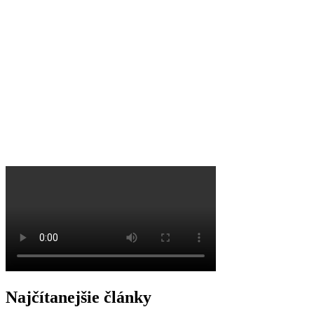
O
Najčítanejšie články