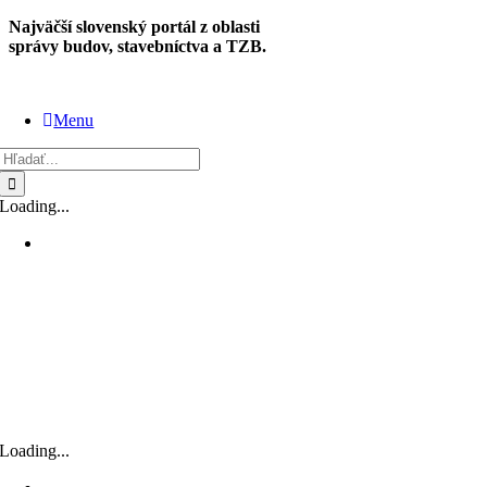
Skip
Najväčší slovenský portál z oblasti
to
správy budov, stavebníctva a TZB.
content
Menu
Hľadať:
Loading...
Loading...