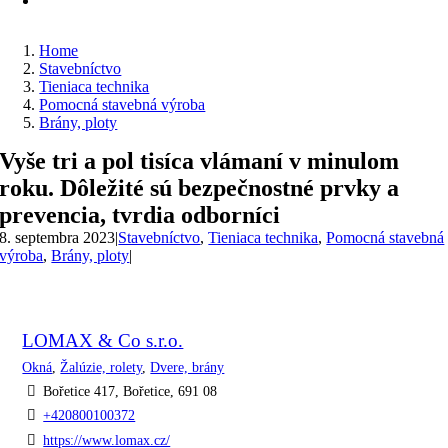
Home
Stavebníctvo
Tieniaca technika
Pomocná stavebná výroba
Brány, ploty
Vyše tri a pol tisíca vlámaní v minulom
roku. Dôležité sú bezpečnostné prvky a
prevencia, tvrdia odborníci
8. septembra 2023
|
Stavebníctvo
,
Tieniaca technika
,
Pomocná stavebná
výroba
,
Brány, ploty
|
LOMAX & Co s.r.o.
Okná
,
Žalúzie, rolety
,
Dvere, brány
Bořetice 417, Bořetice, 691 08
+420800100372
https://www.lomax.cz/