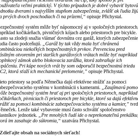
oužívateľa veľmi praktický.
V týchto prípadoch je dobré vybaviť bytov
ednotku dverami s najvyšším stupňom zabezpečenia, zvlášť ak ľudia žij
a prvých dvoch poschodiach či na prízemí,“
opisuje Přichystal.
ezpečnostný systém môže byť nápomocný aj v spoločných priestoroch
apríklad kočikárňach, pivničných kójach alebo priestoroch pre bicykle.
asto sa zlodeji snažia vlámať dovnútra cez garáž, ktorých zabezpečeni
udia často podceňujú.
„
Garáž by tak vždy mala byť chránená
ombináciou niekoľkých bezpečnostných prvkov. Prevenciou pred
ásilným otvorením pri starších garážových vrátach môže byť napríklad
oplnkový zámok alebo blokovacia zarážka, ktorá zabraňuje ich
ypáčeniu. Pri kúpe nových vrát by som odporučil bezpečnostnú triedu
C2, ktorá sťaží ich mechanické prelomenie,”
opisuje Přichystal.
ieto priestory sa podľa Němečka dajú efektívne strážiť za pomoci
abezpečovacieho systému v kombinácii s kamerami.
„
Zaujímavú pomo
ôže bezpečnostný systém hrať aj pri spoločných priestoroch, napríklad
očikárňach, pivniciach či priestoroch pre bicykle, ktoré sa dajú efektívn
trážiť za pomoci kombinácie zabezpečovacieho systému a kamier,”
tvrd
ěmeček. Lenže také vybavenie musí často schváliť spoločenstvo
lastníkov jednotiek
. „Pre mnohých ľudí ide o neprekonateľnú prekážku
torá im zasahuje do súkromia,“
uzatvára Přichystal.
Zdieľajte obsah na sociálnych sieťach!