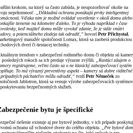
alším krokom, na ktorý sa často zabúda, je neupozorňovať okolie na
voju neprítomnosť.
„Dôkladnú ochranu ponúkajú prvky inteligentnej
omácnosti. Vďaka nim je možné ovládať osvetlenie v okolí domu alebo
onkajšie tienenie na kilometre ďaleko.
To je výhoda napríklad v čase
ovolenky, keď majiteľ domu môže vyvolať zdanie, že je stále vnútri
udovy, a potenciálneho zlodeja tak odradiť,”
hovorí
Petr Přichystal
,
arketingový manažér spoločnosti Lomax, ktorá sa zaoberá produkciou
chodových dverí či tieniacej techniky.
ktuálnym trendom v zabezpečení rodinného domu či objektu sú kamer
 posledných rokoch sa ich predaje výrazne zvýšili.
„Rastúci záujem o
amery registrujeme, veľmi často sa o ne klasický zabezpečovací systém
oplňuje. To má výrazný preventívny aspekt – kamery sú dobre viditeľné
 prípadných páchateľov môžu odradiť,“
tvrdí
Petr Němeček
zo
poločnosti Jablotron, ktorá sa venuje výrobe zabezpečovacích systémo
 poskytovaniu bezpečnostných služieb.
Zabezpečenie bytu je špecifické
ezpečné riešenie existuje aj pre bytové jednotky, v ich prípade poskytu
rvotnú ochranu už vchodové dvere do celého objektu.
„Pre bytové do
e najpopulárnejším riešením otváranie na čip, taký spôsob je pre