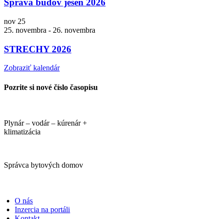
Správa budov jeseň 2026
nov
25
25. novembra
-
26. novembra
STRECHY 2026
Zobraziť kalendár
Pozrite si nové číslo časopisu
Plynár – vodár – kúrenár +
klimatizácia
Správca bytových domov
PORTÁLI
O nás
Inzercia na portáli
Kontakt