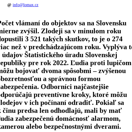
info@lomax.cz
Počet vlámaní do objektov sa na Slovensku
mierne zvýšil. Zlodeji sa v minulom roku
dopustili 3 521 takých skutkov, to je o 274
viac než v predchádzajúcom roku. Vyplýva t
z údajov Štatistického úradu Slovenskej
republiky pre rok 2022. Ľudia proti lupičom
môžu bojovať dvoma spôsobmi – zvýšenou
obozretnosťou a správnou formou
zabezpečenia. Odborníci najčastejšie
odporúčajú preventívne kroky, ktoré môžu
zlodejov v ich počínaní odradiť. Pokiaľ sa
k činu predsa len odhodlajú, mali by mať
ľudia zabezpečenú domácnosť alarmom,
kamerou alebo bezpečnostnými dverami.