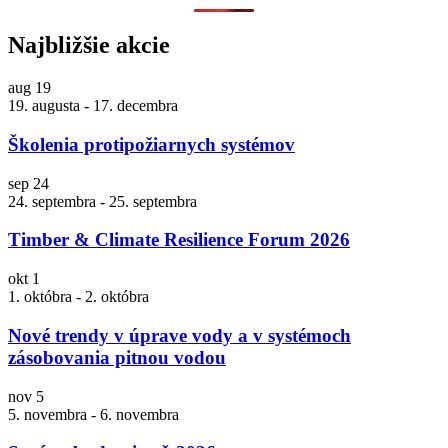
Najbližšie akcie
aug
19
19. augusta
-
17. decembra
Školenia protipožiarnych systémov
sep
24
24. septembra
-
25. septembra
Timber & Climate Resilience Forum 2026
okt
1
1. októbra
-
2. októbra
Nové trendy v úprave vody a v systémoch
zásobovania pitnou vodou
nov
5
5. novembra
-
6. novembra