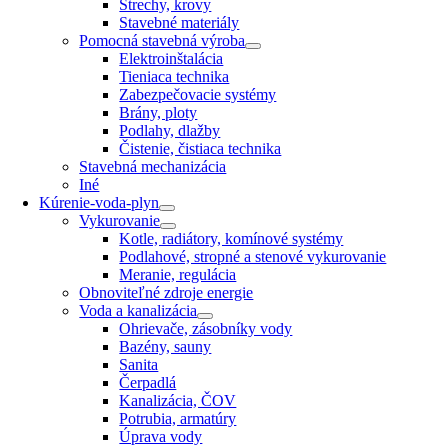
Strechy, krovy
Stavebné materiály
Pomocná stavebná výroba
Elektroinštalácia
Tieniaca technika
Zabezpečovacie systémy
Brány, ploty
Podlahy, dlažby
Čistenie, čistiaca technika
Stavebná mechanizácia
Iné
Kúrenie-voda-plyn
Vykurovanie
Kotle, radiátory, komínové systémy
Podlahové, stropné a stenové vykurovanie
Meranie, regulácia
Obnoviteľné zdroje energie
Voda a kanalizácia
Ohrievače, zásobníky vody
Bazény, sauny
Sanita
Čerpadlá
Kanalizácia, ČOV
Potrubia, armatúry
Úprava vody