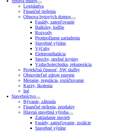
Správa budov
Legislatíva
Finančné riešenia
Obnova bytových domov
Fasády, zatepľovanie
Balkóny, lodžie
Rozvody
Protipožiarne zariadenia
Stavebné výplne
Výťahy
Elektroinštalácia
Strechy, strešné krytiny
Vzduchotechnika, rekuperácia
Projekčná činnosť, SW služby
Obnoviteľné zdroje energie
Meranie, regulácia, rozúčtovanie
Kurzy, školenia
Iné
Stavebníctvo
Bývanie, záhrada
Finančné riešenia, produkty
Hlavná stavebná výroba
Zakladanie stavieb
Fasády, zatepľovanie, izolácie
Stavebné výplne