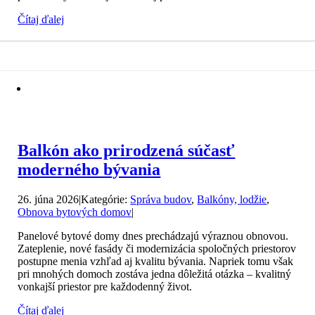
Čítaj ďalej
Balkón ako prirodzená súčasť
moderného bývania
26. júna 2026
|
Kategórie:
Správa budov
,
Balkóny, lodžie
,
Obnova bytových domov
|
Panelové bytové domy dnes prechádzajú výraznou obnovou.
Zateplenie, nové fasády či modernizácia spoločných priestorov
postupne menia vzhľad aj kvalitu bývania. Napriek tomu však
pri mnohých domoch zostáva jedna dôležitá otázka – kvalitný
vonkajší priestor pre každodenný život.
Čítaj ďalej