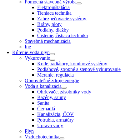
Pomocná stavebná výroba
Elektroinštalácia
Tieniaca technika
Zabezpečovacie systémy
Brány, ploty
Podlahy, dlažby
Čistenie, čistiaca technika
Stavebná mechanizácia
Iné
Kúrenie-voda-plyn
Vykurovanie
Kotle, radiátory, komínové systémy
Podlahové, stropné a stenové vykurovanie
Meranie, regulácia
Obnoviteľné zdroje energie
Voda a kanalizácia
Ohrievače, zásobníky vody
Bazény, sauny
Sanita
Čerpadlá
Kanalizácia, ČOV
Potrubia, armatúry
Úprava vody
Plyn
Vzduchotechnika