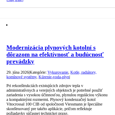
Modernizácia plynových kotolní s
dôrazom na efektívnosť a budúcnosť
prevádzky
29. júna 2026
|
Kategórie:
Vykurovanie
,
Kotle, radiátory,
komínové systémy
,
Kúrenie-voda-plyn
|
Pri rekonštrukciách existujúcich zdrojov tepla v
administratívnych a verejných objektoch je potrebné použiť
zariadenia s vysokou účinnosťou, plynulou reguláciou výkonu
a kompaktnými rozmermi. Plynový kondenzačný kotol
Vitocrossal 100 CIB od spoločnosti Viessmann je špeciálne
skonštruovaný pre takéto aplikácie, pričom reflektuje
požiadavky súčasnej technickej praxe.