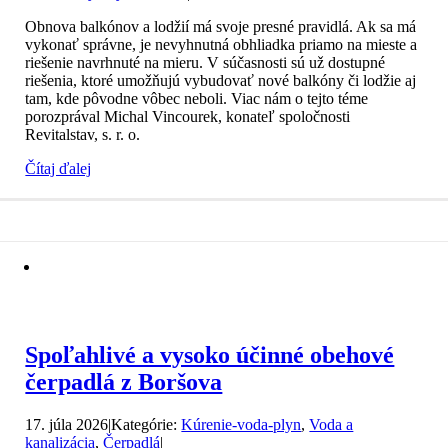
Obnova balkónov a lodžií má svoje presné pravidlá. Ak sa má
vykonať správne, je nevyhnutná obhliadka priamo na mieste a
riešenie navrhnuté na mieru. V súčasnosti sú už dostupné
riešenia, ktoré umožňujú vybudovať nové balkóny či lodžie aj
tam, kde pôvodne vôbec neboli. Viac nám o tejto téme
porozprával Michal Vincourek, konateľ spoločnosti
Revitalstav, s. r. o.
Čítaj ďalej
Spoľahlivé a vysoko účinné obehové
čerpadlá z Boršova
17. júla 2026
|
Kategórie:
Kúrenie-voda-plyn
,
Voda a
kanalizácia
,
Čerpadlá
|