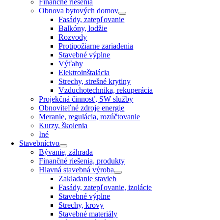
Finančné riešenia
Obnova bytových domov
Fasády, zatepľovanie
Balkóny, lodžie
Rozvody
Protipožiarne zariadenia
Stavebné výplne
Výťahy
Elektroinštalácia
Strechy, strešné krytiny
Vzduchotechnika, rekuperácia
Projekčná činnosť, SW služby
Obnoviteľné zdroje energie
Meranie, regulácia, rozúčtovanie
Kurzy, školenia
Iné
Stavebníctvo
Bývanie, záhrada
Finančné riešenia, produkty
Hlavná stavebná výroba
Zakladanie stavieb
Fasády, zatepľovanie, izolácie
Stavebné výplne
Strechy, krovy
Stavebné materiály