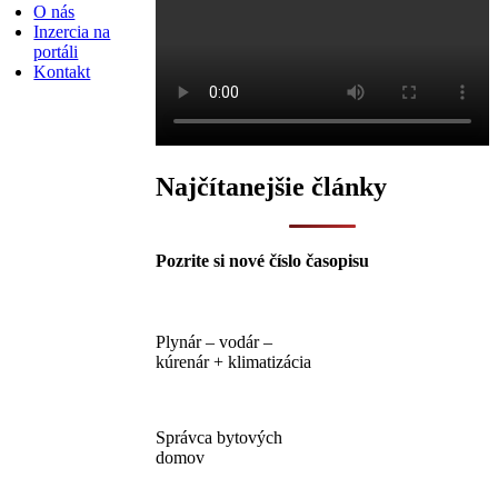
O nás
Inzercia na
portáli
Kontakt
Najčítanejšie články
Pozrite si nové číslo časopisu
Plynár – vodár –
kúrenár + klimatizácia
Správca bytových
domov