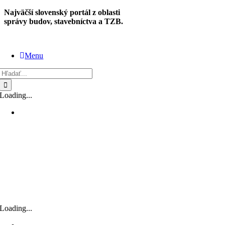
Skip
Najväčší slovenský portál z oblasti
to
správy budov, stavebníctva a TZB.
content
Menu
Hľadať:
Loading...
Loading...