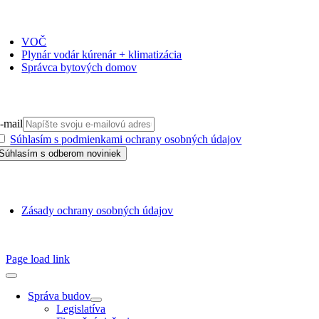
ČASOPISY
VOČ
Plynár vodár kúrenár + klimatizácia
Správca bytových domov
PRIHLÁSIŤ SA NA ODBER
-mail
Súhlasím s podmienkami ochrany osobných údajov
GDPR
Zásady ochrany osobných údajov
SSN 1338-3418 © 2010 – 2025
TZB portál
Page load link
Správa budov
Legislatíva