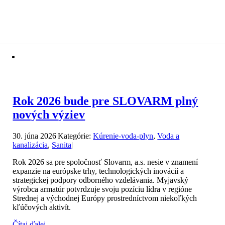
Rok 2026 bude pre SLOVARM plný
nových výziev
30. júna 2026
|
Kategórie:
Kúrenie-voda-plyn
,
Voda a
kanalizácia
,
Sanita
|
Rok 2026 sa pre spoločnosť Slovarm, a.s. nesie v znamení
expanzie na európske trhy, technologických inovácií a
strategickej podpory odborného vzdelávania. Myjavský
výrobca armatúr potvrdzuje svoju pozíciu lídra v regióne
Strednej a východnej Európy prostredníctvom niekoľkých
kľúčových aktivít.
Čítaj ďalej