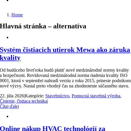
Home
Hlavná stránka – alternatíva
Systém čistiacich utierok Mewa ako záruka
kvality
Od budúceho štvrťroka budú platiť nové medzinárodné normy kvality
a bezpečnosti. Revidovaná medzinárodná norma riadenia kvality ISO
9001, ktorá v septembri nahradí verziu z roku 2015, prinesie podnikom
nové výzvy. Nastal preto vhodný čas na zhodnotenie súčasného stavu.
22. júla 2026
|
Kategórie:
Stavebníctvo
,
Pomocná stavebná výroba
,
Čistenie, čistiaca technika
|
Čítaj ďalej
Online nákup HVAC technológií za