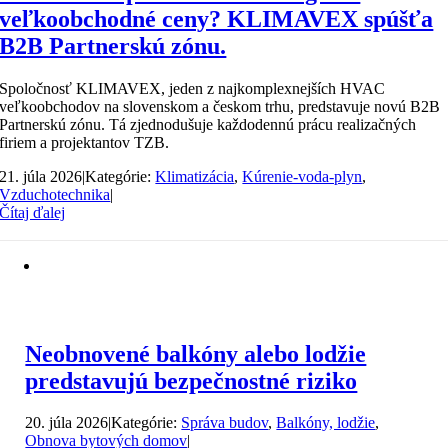
veľkoobchodné ceny? KLIMAVEX spúšťa
B2B Partnerskú zónu.
Spoločnosť KLIMAVEX, jeden z najkomplexnejších HVAC
veľkoobchodov na slovenskom a českom trhu, predstavuje novú B2B
Partnerskú zónu. Tá zjednodušuje každodennú prácu realizačných
firiem a projektantov TZB.
21. júla 2026
|
Kategórie:
Klimatizácia
,
Kúrenie-voda-plyn
,
Vzduchotechnika
|
Čítaj ďalej
Neobnovené balkóny alebo lodžie
predstavujú bezpečnostné riziko
20. júla 2026
|
Kategórie:
Správa budov
,
Balkóny, lodžie
,
Obnova bytových domov
|