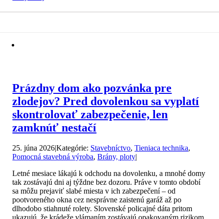
Prázdny dom ako pozvánka pre
zlodejov? Pred dovolenkou sa vyplatí
skontrolovať zabezpečenie, len
zamknúť nestačí
25. júna 2026
|
Kategórie:
Stavebníctvo
,
Tieniaca technika
,
Pomocná stavebná výroba
,
Brány, ploty
|
Letné mesiace lákajú k odchodu na dovolenku, a mnohé domy
tak zostávajú dni aj týždne bez dozoru. Práve v tomto období
sa môžu prejaviť slabé miesta v ich zabezpečení – od
pootvoreného okna cez nesprávne zaistenú garáž až po
dlhodobo stiahnuté rolety. Slovenské policajné dáta pritom
ukazujú, že krádeže vlámaním zostávajú opakovaným rizikom