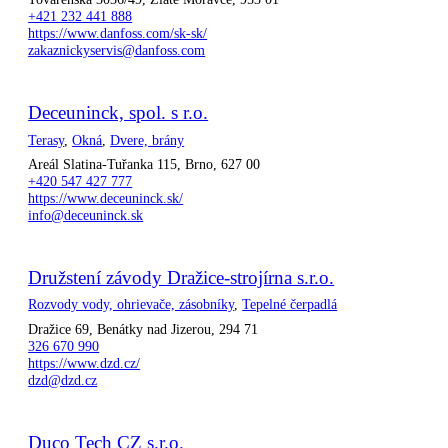
+421 232 441 888
https://www.danfoss.com/sk-sk/
zakaznickyservis@danfoss.com
Deceuninck, spol. s r.o.
Terasy
,
Okná
,
Dvere, brány
Areál Slatina-Tuřanka 115, Brno, 627 00
+420 547 427 777
https://www.deceuninck.sk/
info@deceuninck.sk
Družstení závody Dražice-strojírna s.r.o.
Rozvody vody, ohrievače, zásobníky
,
Tepelné čerpadlá
Dražice 69, Benátky nad Jizerou, 294 71
326 670 990
https://www.dzd.cz/
dzd@dzd.cz
Duco Tech CZ s.r.o.