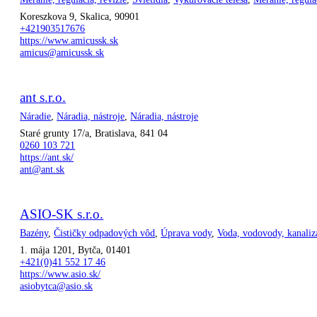
Koreszkova 9, Skalica, 90901
+421903517676
https://www.amicussk.sk
amicus@amicussk.sk
ant s.r.o.
Náradie
,
Náradia, nástroje
,
Náradia, nástroje
Staré grunty 17/a, Bratislava, 841 04
0260 103 721
https://ant.sk/
ant@ant.sk
ASIO-SK s.r.o.
Bazény
,
Čističky odpadových vôd
,
Úprava vody
,
Voda, vodovody, kanaliz
1. mája 1201, Bytča, 01401
+421(0)41 552 17 46
https://www.asio.sk/
asiobytca@asio.sk