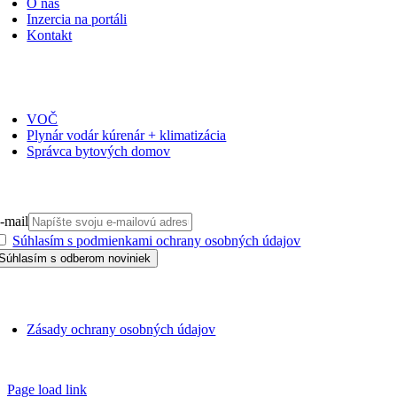
O nás
Inzercia na portáli
Kontakt
ČASOPISY
VOČ
Plynár vodár kúrenár + klimatizácia
Správca bytových domov
PRIHLÁSIŤ SA NA ODBER
-mail
Súhlasím s podmienkami ochrany osobných údajov
GDPR
Zásady ochrany osobných údajov
SSN 1338-3418 © 2010 – 2025
TZB portál
Page load link