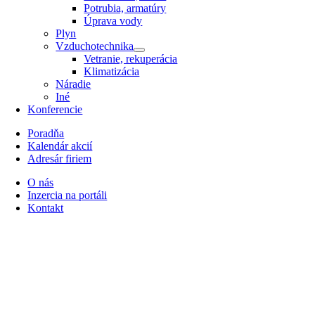
Potrubia, armatúry
Úprava vody
Plyn
Vzduchotechnika
Vetranie, rekuperácia
Klimatizácia
Náradie
Iné
Konferencie
Poradňa
Kalendár akcií
Adresár firiem
O nás
Inzercia na portáli
Kontakt