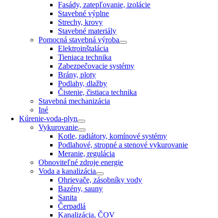
Fasády, zatepľovanie, izolácie
Stavebné výplne
Strechy, krovy
Stavebné materiály
Pomocná stavebná výroba
Elektroinštalácia
Tieniaca technika
Zabezpečovacie systémy
Brány, ploty
Podlahy, dlažby
Čistenie, čistiaca technika
Stavebná mechanizácia
Iné
Kúrenie-voda-plyn
Vykurovanie
Kotle, radiátory, komínové systémy
Podlahové, stropné a stenové vykurovanie
Meranie, regulácia
Obnoviteľné zdroje energie
Voda a kanalizácia
Ohrievače, zásobníky vody
Bazény, sauny
Sanita
Čerpadlá
Kanalizácia, ČOV