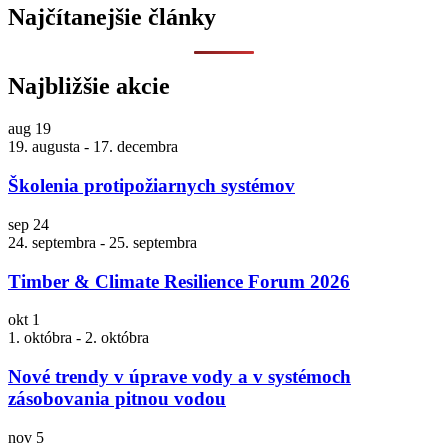
Najčítanejšie články
Najbližšie akcie
aug
19
19. augusta
-
17. decembra
Školenia protipožiarnych systémov
sep
24
24. septembra
-
25. septembra
Timber & Climate Resilience Forum 2026
okt
1
1. októbra
-
2. októbra
Nové trendy v úprave vody a v systémoch
zásobovania pitnou vodou
nov
5