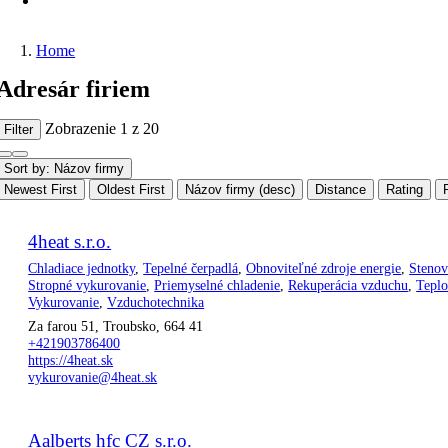
Home
Adresár firiem
Zobrazenie 1 z 20
Filter
Sort by: Názov firmy
Newest First
Oldest First
Názov firmy (desc)
Distance
Rating
4heat s.r.o.
Chladiace jednotky
,
Tepelné čerpadlá
,
Obnoviteľné zdroje energie
,
Stenov
Stropné vykurovanie
,
Priemyselné chladenie
,
Rekuperácia vzduchu
,
Teplo
Vykurovanie
,
Vzduchotechnika
Za farou 51, Troubsko, 664 41
+421903786400
https://4heat.sk
vykurovanie@4heat.sk
Aalberts hfc CZ s.r.o.