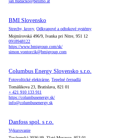
jan.hudacko@belimo.at
BMI Slovensko
Strechy, krovy
,
Odkvapové a odtokové systémy
Mojmírovská 496/9, Ivanka pri Nitre, 951 12
0918948122
https://www.bmigroup.com/sk/
simon.vontorcik@bmigroup.com
Columbus Energy Slovensko s.r.o.
Fotovoltické elektrárne
,
Tepelné čerpadlá
Tomášikova 23, Bratislava, 821 01
+ 421 910 133 911
https://columbusenergy.sk/
info@columbusenergy.sk
Danfoss spol. s r.o.
Vykurovanie
Továrenská 3036/49, Zlaté Moravce, 953 01