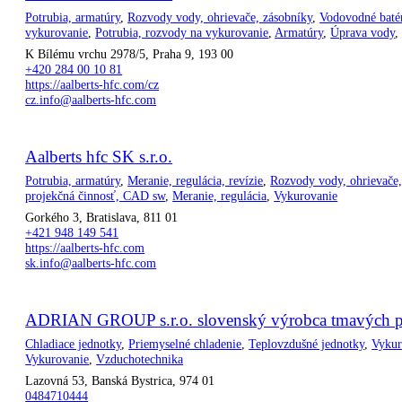
Potrubia, armatúry
,
Rozvody vody, ohrievače, zásobníky
,
Vodovodné baté
vykurovanie
,
Potrubia, rozvody na vykurovanie
,
Armatúry
,
Úprava vody
K Bílému vrchu 2978/5, Praha 9, 193 00
+420 284 00 10 81
https://aalberts-hfc.com/cz
cz.info@aalberts-hfc.com
Aalberts hfc SK s.r.o.
Potrubia, armatúry
,
Meranie, regulácia, revízie
,
Rozvody vody, ohrievače,
projekčná činnosť, CAD sw
,
Meranie, regulácia
,
Vykurovanie
Gorkého 3, Bratislava, 811 01
+421 948 149 541
https://aalberts-hfc.com
sk.info@aalberts-hfc.com
ADRIAN GROUP s.r.o. slovenský výrobca tmavých p.
Chladiace jednotky
,
Priemyselné chladenie
,
Teplovzdušné jednotky
,
Vykur
Vykurovanie
,
Vzduchotechnika
Lazovná 53, Banská Bystrica, 974 01
0484710444