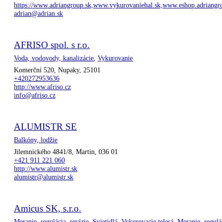
https://www.adriangroup.sk,www.vykurovaniehal.sk,www.eshop.adriangr
adrian@adrian.sk
AFRISO spol. s r.o.
Voda, vodovody, kanalizácie
,
Vykurovanie
Komerční 520, Nupaky, 25101
+420272953636
http://www.afriso.cz
info@afriso.cz
ALUMISTR SE
Balkóny, lodžie
Jilemnického 4841/8, Martin, 036 01
+421 911 221 060
http://www.alumistr.sk
alumistr@alumistr.sk
Amicus SK, s.r.o.
Meranie, regulácia, revízie
,
Svietidlá
,
Vykurovacie telesá
,
Meranie, regulá