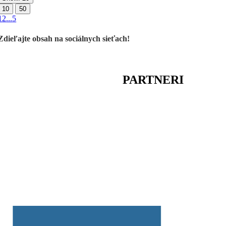
10
50
1
2
...
5
Zdieľajte obsah na sociálnych sieťach!
PARTNERI