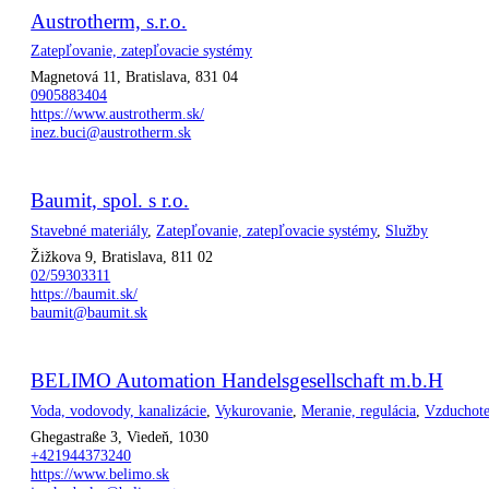
Austrotherm, s.r.o.
Zatepľovanie, zatepľovacie systémy
Magnetová 11, Bratislava, 831 04
0905883404
https://www.austrotherm.sk/
inez.buci@austrotherm.sk
Baumit, spol. s r.o.
Stavebné materiály
,
Zatepľovanie, zatepľovacie systémy
,
Služby
Žižkova 9, Bratislava, 811 02
02/59303311
https://baumit.sk/
baumit@baumit.sk
BELIMO Automation Handelsgesellschaft m.b.H
Voda, vodovody, kanalizácie
,
Vykurovanie
,
Meranie, regulácia
,
Vzduchote
Ghegastraße 3, Viedeň, 1030
+421944373240
https://www.belimo.sk