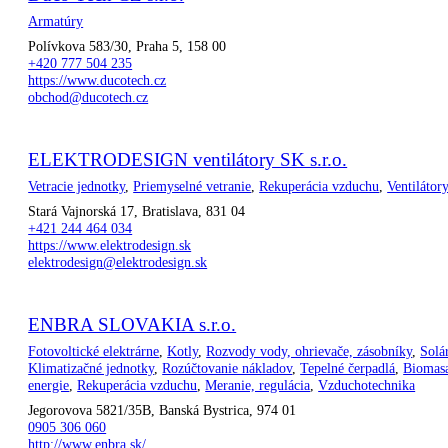
Armatúry
Polívkova 583/30, Praha 5, 158 00
+420 777 504 235
https://www.ducotech.cz
obchod@ducotech.cz
ELEKTRODESIGN ventilátory SK s.r.o.
Vetracie jednotky
,
Priemyselné vetranie
,
Rekuperácia vzduchu
,
Ventilátor
Stará Vajnorská 17, Bratislava, 831 04
+421 244 464 034
https://www.elektrodesign.sk
elektrodesign@elektrodesign.sk
ENBRA SLOVAKIA s.r.o.
Fotovoltické elektrárne
,
Kotly
,
Rozvody vody, ohrievače, zásobníky
,
Solá
Klimatizačné jednotky
,
Rozúčtovanie nákladov
,
Tepelné čerpadlá
,
Biomas
energie
,
Rekuperácia vzduchu
,
Meranie, regulácia
,
Vzduchotechnika
Jegorovova 5821/35B, Banská Bystrica, 974 01
0905 306 060
http://www.enbra.sk/