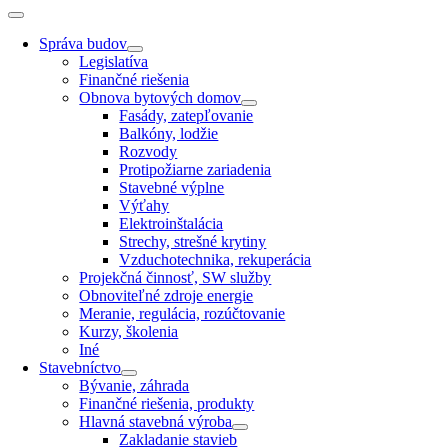
Správa budov
Legislatíva
Finančné riešenia
Obnova bytových domov
Fasády, zatepľovanie
Balkóny, lodžie
Rozvody
Protipožiarne zariadenia
Stavebné výplne
Výťahy
Elektroinštalácia
Strechy, strešné krytiny
Vzduchotechnika, rekuperácia
Projekčná činnosť, SW služby
Obnoviteľné zdroje energie
Meranie, regulácia, rozúčtovanie
Kurzy, školenia
Iné
Stavebníctvo
Bývanie, záhrada
Finančné riešenia, produkty
Hlavná stavebná výroba
Zakladanie stavieb