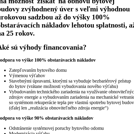
má možnosť získať na obnovu bytovej
budovy zvýhodnený úver s veľmi výhodnou
úrokovou sadzbou až do výšky 100%
obstarávacích nákladov lehotou splatnosti, a
na 25 rokov.
Aké sú výhody financovania?
odpora vo výške 100% obstarávacích nákladov
Zatepľovaním bytového domu
Výmenou výťahov
Stavebnými úpravami, ktorými sa vybuduje bezbariérový prístup
do bytov (vrátane možnosti vybudovania nového výťahu)
Vybudovaním technického zariadenia na využívanie obnoviteľný
zdrojov energie a vybudovaním zariadenia na mechanické vetrani
so systémom rekuperácie tepla pre vlastnú spotrebu bytovej budo
(ďalej len „realizácia obnoviteľného zdroja energie“)
odpora vo výške 90% obstarávacích nákladov
Odstránenie systémovej poruchy bytového odomu
Modernizácia výťahu