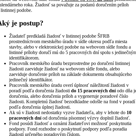
alendárneho roka. Žiadosť sa považuje za podanú doručením príloh
 listinnej podobe.
Aký je postup?
Žiadateľ predkladá žiadosť v listinnej podobe ŠFRB
prostredníctvom mestského úradu v sídle okresu podľa miesta
stavby, alebo v elektronickej podobe na webovom sídle fondu a
listinné prílohy doručí mú do 5 pracovných dní spolu s jedinečný
identifikátorom.
Pracovník mestského úradu bezprostredne po doručení listinnej
žiadosti zaeviduje žiadosť na webovom sídle fondu, alebo
zaeviduje doručenie príloh na základe dokumentu obsahujúceho
jedinečný identifikátor.
Pracovník mestského úradu overí úplnosť náležitostí žiadosti v
poradí podľa doručenia žiadosti
do 15 pracovných dní
odo dňa j
doručenia, alebo doručenia príloh a vygeneruje poradové číslo
žiadosti. Kompletnú žiadosť bezodkladne odošle na fond v poradí
podľa doručenia úplnej žiadosti.
Ak sú v žiadosti nedostatky vyzve žiadateľa, aby v lehote do
10
pracovných dní
od doručenia písomnej výzvy doplnil žiadosť.
Fond posúdi žiadosť a oznámi žiadateľovi možnosť poskytnutia
podpory. Fond rozhodne o poskytnutí podpory podľa poradia
žiadostí určeného poradovým číslom.