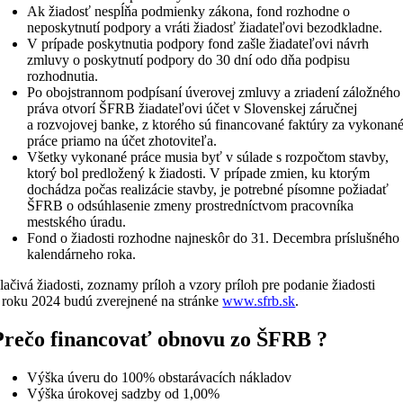
Ak žiadosť nespĺňa podmienky zákona, fond rozhodne o
neposkytnutí podpory a vráti žiadosť žiadateľovi bezodkladne.
V prípade poskytnutia podpory fond zašle žiadateľovi návrh
zmluvy o poskytnutí podpory do 30 dní odo dňa podpisu
rozhodnutia.
Po obojstrannom podpísaní úverovej zmluvy a zriadení záložného
práva otvorí ŠFRB žiadateľovi účet v Slovenskej záručnej
a rozvojovej banke, z ktorého sú financované faktúry za vykonan
práce priamo na účet zhotoviteľa.
Všetky vykonané práce musia byť v súlade s rozpočtom stavby,
ktorý bol predložený k žiadosti. V prípade zmien, ku ktorým
dochádza počas realizácie stavby, je potrebné písomne požiadať
ŠFRB o odsúhlasenie zmeny prostredníctvom pracovníka
mestského úradu.
Fond o žiadosti rozhodne najneskôr do 31. Decembra príslušného
kalendárneho roka.
lačivá žiadosti, zoznamy príloh a vzory príloh pre podanie žiadosti
 roku 2024 budú zverejnené na stránke
www.sfrb.sk
.
Prečo financovať obnovu zo ŠFRB ?
Výška úveru do 100% obstarávacích nákladov
Výška úrokovej sadzby od 1,00%