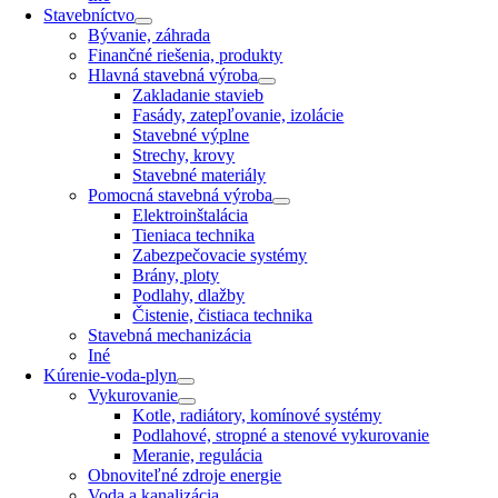
Stavebníctvo
Bývanie, záhrada
Finančné riešenia, produkty
Hlavná stavebná výroba
Zakladanie stavieb
Fasády, zatepľovanie, izolácie
Stavebné výplne
Strechy, krovy
Stavebné materiály
Pomocná stavebná výroba
Elektroinštalácia
Tieniaca technika
Zabezpečovacie systémy
Brány, ploty
Podlahy, dlažby
Čistenie, čistiaca technika
Stavebná mechanizácia
Iné
Kúrenie-voda-plyn
Vykurovanie
Kotle, radiátory, komínové systémy
Podlahové, stropné a stenové vykurovanie
Meranie, regulácia
Obnoviteľné zdroje energie
Voda a kanalizácia