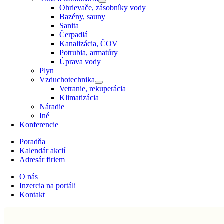
Ohrievače, zásobníky vody
Bazény, sauny
Sanita
Čerpadlá
Kanalizácia, ČOV
Potrubia, armatúry
Úprava vody
Plyn
Vzduchotechnika
Vetranie, rekuperácia
Klimatizácia
Náradie
Iné
Konferencie
Poradňa
Kalendár akcií
Adresár firiem
O nás
Inzercia na portáli
Kontakt