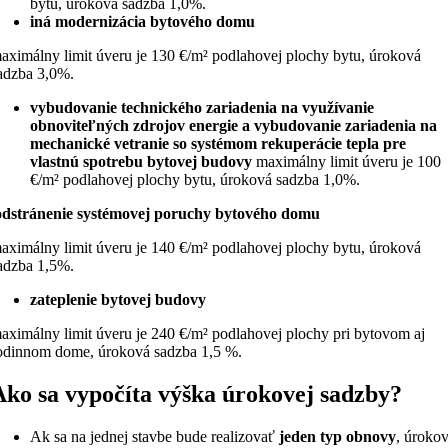
bytu, úroková sadzba 1,0%.
iná modernizácia bytového domu
aximálny limit úveru je 130 €/m² podlahovej plochy bytu, úroková
adzba 3,0%.
vybudovanie technického zariadenia na využívanie
obnoviteľných zdrojov energie a vybudovanie zariadenia na
mechanické vetranie so systémom rekuperácie tepla pre
vlastnú spotrebu bytovej budovy
maximálny limit úveru je 100
€/m² podlahovej plochy bytu, úroková sadzba 1,0%.
odstránenie systémovej poruchy bytového domu
aximálny limit úveru je 140 €/m² podlahovej plochy bytu, úroková
adzba 1,5%.
zateplenie bytovej budovy
aximálny limit úveru je 240 €/m² podlahovej plochy pri bytovom aj
odinnom dome, úroková sadzba 1,5 %.
Ako sa vypočíta výška úrokovej sadzby?
Ak sa na jednej stavbe bude realizovať
jeden typ obnovy
, úroko