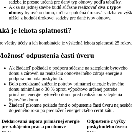
sadzba je presne určená pre daný typ obnovy podľa tabuľky.
Ak sa na jednej stavbe budú súčasne realizovať
dva z typov
obnovy
bytového domu, určí sa spoločná úroková sadzba vo výš
nižšej z hodnôt úrokovej sadzby pre dané typy obnovy.
Aká je lehota splatnosti?
re všetky účely a ich kombinácie je výsledná lehota splatnosti 25 rokov
Možnosť odpustenia časti úveru
Ak žiadateľ požiadal o podporu súčasne na zateplenie bytového
domu a zároveň na realizáciu obnoviteľného zdroja energie a
podpora mu bola poskytnutá.
Bolo preukázané zníženie potreby primárnej energie bytového
domu minimálne o 30 % oproti výpočtovo určenej potrebe
primárnej energie bytového domu pred realizáciou zateplenia
bytového domu
Žiadateľ písomne požiada fond o odpustenie časti úveru najneskô
do jedného roku po predložení energetického certifikátu.
Deklarovaná úspora primárnej energie
Odpustenie z výšky
pre zahájením prác a po obnove
poskytnutého úveru