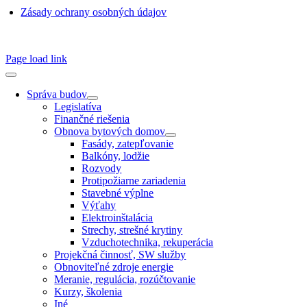
Zásady ochrany osobných údajov
SSN 1338-3418 © 2010 – 2025
TZB portál
Page load link
Správa budov
Legislatíva
Finančné riešenia
Obnova bytových domov
Fasády, zatepľovanie
Balkóny, lodžie
Rozvody
Protipožiarne zariadenia
Stavebné výplne
Výťahy
Elektroinštalácia
Strechy, strešné krytiny
Vzduchotechnika, rekuperácia
Projekčná činnosť, SW služby
Obnoviteľné zdroje energie
Meranie, regulácia, rozúčtovanie
Kurzy, školenia
Iné