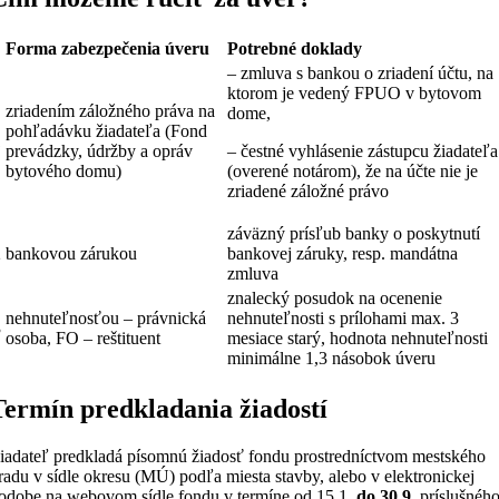
Forma zabezpečenia úveru
Potrebné doklady
– zmluva s bankou o zriadení účtu, na
ktorom je vedený FPUO v bytovom
zriadením záložného práva na
dome,
pohľadávku žiadateľa (Fond
1
prevádzky, údržby a opráv
– čestné vyhlásenie zástupcu žiadateľa
bytového domu)
(overené notárom), že na účte nie je
zriadené záložné právo
záväzný prísľub banky o poskytnutí
2
bankovou zárukou
bankovej záruky, resp. mandátna
zmluva
znalecký posudok na ocenenie
nehnuteľnosťou – právnická
nehnuteľnosti s prílohami max. 3
3
osoba, FO – reštituent
mesiace starý, hodnota nehnuteľnosti
minimálne 1,3 násobok úveru
Termín predkladania žiadostí
iadateľ predkladá písomnú žiadosť fondu prostredníctvom mestského
radu v sídle okresu (MÚ) podľa miesta stavby, alebo v elektronickej
odobe na webovom sídle fondu
v termíne od 15.1.
do 30.9.
príslušnéh