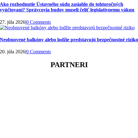
Ako rozhodnutie Ústavného súdu zasiahlo do tohtoročných
vyúčtovaní? Správcovia budov museli čeliť legislatívnemu vákuu
27. júla 2026
|
0 Comments
Neobnovené balkóny alebo lodžie predstavujú bezpečnostné rizik
20. júla 2026
|
0 Comments
PARTNERI