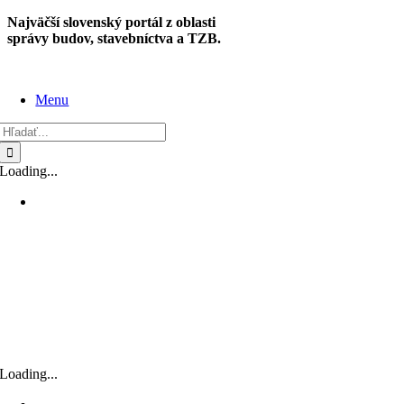
Skip
Najväčší slovenský portál z oblasti
to
správy budov, stavebníctva a TZB.
content
Menu
Hľadať:
Loading...
Loading...