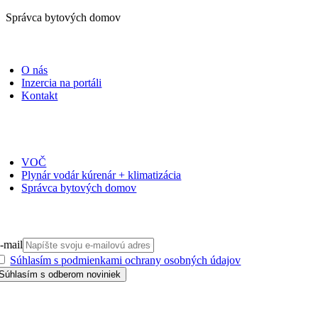
Správca bytových domov
PORTÁLI
O nás
Inzercia na portáli
Kontakt
ČASOPISY
VOČ
Plynár vodár kúrenár + klimatizácia
Správca bytových domov
PRIHLÁSIŤ SA NA ODBER
-mail
Súhlasím s podmienkami ochrany osobných údajov
GDPR