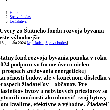
Home
Správa budov
Legislatíva
Úvery zo Štátneho fondu rozvoja bývania
ešte výhodnejšie
16. januára 2024
|
Legislatíva
,
Správa budov
|
Štátny fond rozvoja bývania ponúka v roku
2024 podporu vo forme úveru nielen
v prospech znižovania energetickej
náročnosti budov, ale v konečnom dôsledku 
prospech žiadateľov – občanov. Pre
vlastníkov bytov a nebytových priestorov sa
vytvorili možnosti ako obnoviť svoj bytový
dom kvalitne, efektívne a výhodne. Žiadateľ