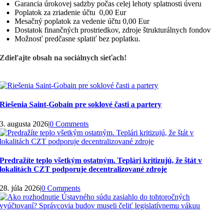
Garancia úrokovej sadzby počas celej lehoty splatnosti úveru
Poplatok za zriadenie účtu 0,00 Eur
Mesačný poplatok za vedenie účtu 0,00 Eur
Dostatok finančných prostriedkov, zdroje štrukturálnych fondov
Možnosť predčasne splatiť bez poplatku.
Zdieľajte obsah na sociálnych sieťach!
Riešenia Saint-Gobain pre soklové časti a partery
3. augusta 2026
|
0 Comments
Predražíte teplo všetkým ostatným. Teplári kritizujú, že štát v
lokalitách CZT podporuje decentralizované zdroje
28. júla 2026
|
0 Comments