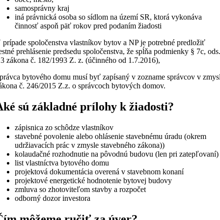
samosprávny kraj
iná právnická osoba so sídlom na území SR, ktorá vykonáva
činnosť aspoň päť rokov pred podaním žiadosti
 prípade spoločenstva vlastníkov bytov a NP je potrebné predložiť
estné prehlásenie predsedu spoločenstva, že spĺňa podmienky § 7c, ods
 3 zákona č. 182/1993 Z. z. (účinného od 1.7.2016),
právca bytového domu musí byť zapísaný v zozname správcov v zmys
ákona č. 246/2015 Z.z. o správcoch bytových domov.
Aké sú základné prílohy k žiadosti?
zápisnica zo schôdze vlastníkov
stavebné povolenie alebo ohlásenie stavebnému úradu (okrem
udržiavacích prác v zmysle stavebného zákona))
kolaudačné rozhodnutie na pôvodnú budovu (len pri zatepľovaní)
list vlastníctva bytového domu
projektová dokumentácia overená v stavebnom konaní
projektové energetické hodnotenie bytovej budovy
zmluva so zhotoviteľom stavby a rozpočet
odborný dozor investora
Čím môžeme ručiť za úver?