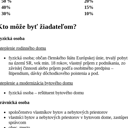
1
50 %
20%
2
40%
15%
3
30%
10%
Kto môže byť žiadateľom?
yzická osoba
ateplenie rodinného domu
fyzická osoba; občan členského štátu Európskej únie, trvalý pobyt
na území SR, vek min. 18 rokov, vlastný príjem z podnikania, zo
závislej činnosti alebo príjem podľa osobitného predpisu –
štipendium, dávky dôchodkového poistenia a pod.
ateplenie a modernizácia bytového domu
fyzická osoba – reštituent bytového domu
rávnická osoba
spoločenstvo vlastníkov bytov a nebytových priestorov
vlastníci bytov a nebytových priestorov v bytovom dome, zastúpe
správcom
obec, mesto,