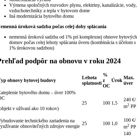
Výmena spoločných rozvodov plynu, elektriny, kanalizácie, vody,
vzduchotechniky a tepla v bytovom dome
Iná modernizácia bytového domu
emenná úroková sadzba počas celej doby splácania
nemenná úroková sadzba od 1% pri komplexnej obnove bytovýc
domov počas celej lehoty splácania úveru (kombinácia s účelom s
1% úrokovou sadzbou)
Prehľad podpôr na obnovu v roku 2024
%
Lehota
Max.
Typ obnovy bytovej budovy
z
Úrok
splatnosti
úver
OC
Zateplenie bytového domu – úver 100%
OC
240 €/
25
100
1,5
2
m
PP
objekt v užívaní ako 10 rokov)
100 €/
Vybudovanie technického zariadenia na
25
100
1,0
2
využívanie obnoviteľných zdrojov energie
m
PP
140