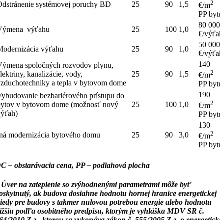
2
Odstránenie systémovej poruchy BD
25
90
1,5
€/m
PP byt
80 00
Výmena výťahu
25
100
1,0
€/výťa
50 00
Modernizácia výťahu
25
90
1,0
€/výťa
140
Výmena spoločných rozvodov plynu,
2
lektriny, kanalizácie, vody,
25
90
1,5
€/m
vzduchotechniky a tepla v bytovom dome
PP byt
190
Vybudovanie bezbariérového prístupu do
2
bytov v bytovom dome (možnosť nový
25
100
1,0
€/m
výťah)
PP byt
130
2
Iná modernizácia bytového domu
25
90
3,0
€/m
PP byt
C – obstarávacia cena, PP – podlahová plocha
 Úver na zateplenie so zvýhodnenými parametrami môže byť
oskytnutý, ak budova dosiahne hodnotu hornej hranice energetickej
riedy pre budovy s takmer nulovou potrebou energie alebo hodnotu
ižšiu podľa osobitného predpisu, ktorým je vyhláška MDV SR č.
64/2010 Z.z., ktorou sa vykonáva zákon č. 555/2005 Z.z. o energetick