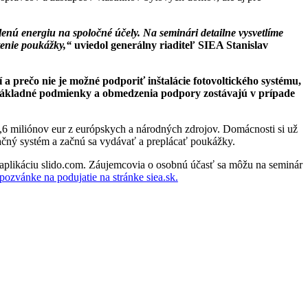
enú energiu na spoločné účely. Na seminári detailne vysvetlíme
tenie poukážky,“
uviedol generálny riaditeľ SIEA Stanislav
a prečo nie je možné podporiť inštalácie fotovoltického systému,
 Základné podmienky a obmedzenia podpory zostávajú v prípade
 miliónov eur z európskych a národných zdrojov. Domácnosti si už
mačný systém a začnú sa vydávať a preplácať poukážky.
aplikáciu slido.com. Záujemcovia o osobnú účasť sa môžu na seminár
pozvánke na podujatie na stránke siea.sk.