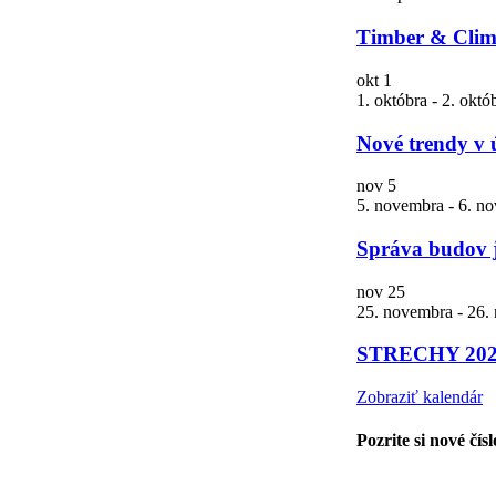
Timber & Clima
okt
1
1. októbra
-
2. októ
Nové trendy v 
nov
5
5. novembra
-
6. n
Správa budov 
nov
25
25. novembra
-
26.
STRECHY 20
Zobraziť kalendár
Pozrite si nové čís