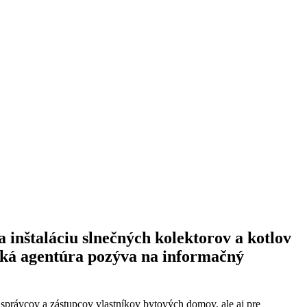
nštaláciu slnečných kolektorov a kotlov
ická agentúra pozýva na informačný
e správcov a zástupcov vlastníkov bytových domov, ale aj pre