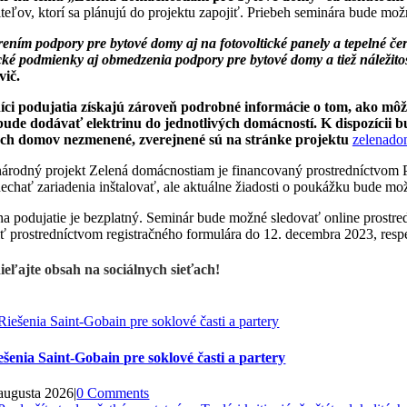
teľov, ktorí sa plánujú do projektu zapojiť. Priebeh seminára bude mož
rením podpory pre bytové domy aj na fotovoltické panely a tepelné č
cké podmienky aj obmedzenia podpory pre bytové domy a tiež náležitos
vič.
íci podujatia získajú zároveň podrobné informácie o tom, ako môžu
bude dodávať elektrinu do jednotlivých domácností. K dispozíci
ch domov nezmenené, zverejnené sú na stránke projektu
zelenado
árodný projekt Zelená domácnostiam je financovaný prostredníctvom 
chať zariadenia inštalovať, ale aktuálne žiadosti o poukážku bude mo
na podujatie je bezplatný. Seminár bude možné sledovať online prostr
iť prostredníctvom registračného formulára do 12. decembra 2023, respe
ieľajte obsah na sociálnych sieťach!
ešenia Saint-Gobain pre soklové časti a partery
 augusta 2026
|
0 Comments