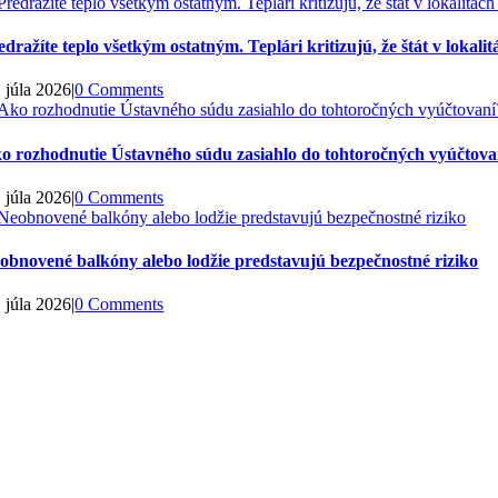
edražíte teplo všetkým ostatným. Teplári kritizujú, že štát v loka
. júla 2026
|
0 Comments
o rozhodnutie Ústavného súdu zasiahlo do tohtoročných vyúčtovan
. júla 2026
|
0 Comments
obnovené balkóny alebo lodžie predstavujú bezpečnostné riziko
. júla 2026
|
0 Comments