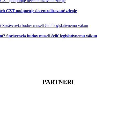
litách CZT podporuje decentralizované zdroje
í? Správcovia budov museli čeliť legislatívnemu vákuu
PARTNERI