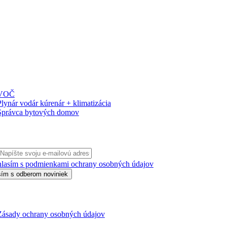
PISY
VOČ
Plynár vodár kúrenár + klimatizácia
Správca bytových domov
LÁSIŤ SA NA ODBER
lasím s podmienkami ochrany osobných údajov
Zásady ochrany osobných údajov