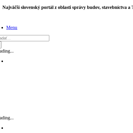
Skip
Najväčší slovenský portál z oblasti správy budov, stavebníctva a
to
content
Menu
adať:
ading...
ading...