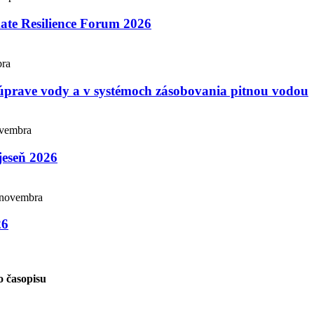
te Resilience Forum 2026
bra
úprave vody a v systémoch zásobovania pitnou vodou
ovembra
jeseň 2026
 novembra
26
lo časopisu