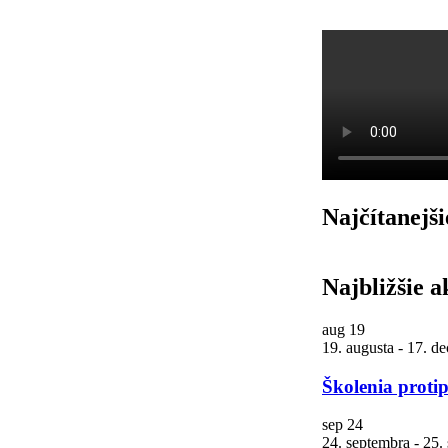
Najčítanejši
Najbližšie a
aug
19
19. augusta
-
17. d
Školenia proti
sep
24
24. septembra
-
25.