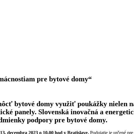
omácnostiam pre bytové domy“
ť bytové domy využiť poukážky nielen na i
ltické panely. Slovenská inovačná a energet
odmienky podpory pre bytové domy.
3. decembra 2023 o 10.00 hod v Bratislave.
Podujatie je určené pr