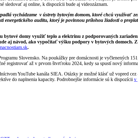
né sledovať aj online, k dispozícii bude aj videozáznam.
erpadlá vychádzame v ústrety bytovým domom, ktoré chcú využívať zel
ti energetického auditu, ktorý je povinnou prílohou žiadosti o prepla
 bytové domy využiť teplo a elektrinu z podporovaných zariadení 
i bude aj návod, ako vypočítať výšku podpory v bytových domoch.
macnostiam.sk
.
Programu Slovensko. Na poukážky pre domácnosti je vyčlenených 151,6
žné registrovať až v prvom štvrťroku 2024, kedy sa spustí nový infor
edníctvom YouTube kanála SIEA. Otázky je možné klásť už vopred cez 
ktíve do naplnenia kapacity. Podrobnejšie informácie sú k dispozícii
v 