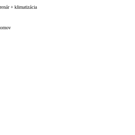
renár + klimatizácia
domov