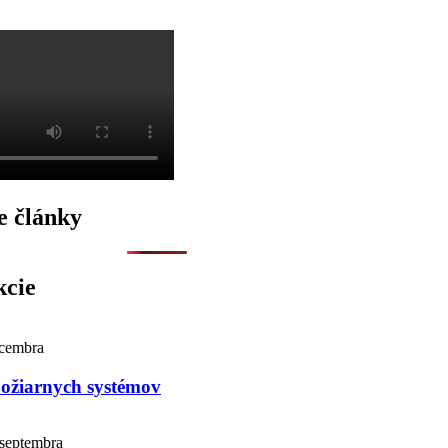
e články
kcie
ecembra
požiarnych systémov
 septembra