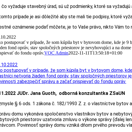
 čo vyžaduje stavebný úrad, sú už podmienky, ktoré sa vyžadujú
tomto prípade je asi dôležité aby ste mali tie podpisy, ktoré vy
estné oznámenie podať môžete, je to Vaše právo, nikto Vám to
.10.2022
o postupovať v prípade, že som kúpila byt v bytovom dome, kde je 9 b
aden fond opráv, stav spoločných priestorov je nevyhovujúci a na dome 
ispievať do fondu opráv.
VOC Admin
2022-11-11T13:50:18+01:00
.10.2022
o postupovať v prípade, že som kúpila byt v bytovom dome, kde
astníci netvoria žiaden fond opráv, stav spoločných priestorov j
vinnosti zabezpečiť správu a začať prispievať do fondu opráv.
11.2022 JUDr. Jana Guoth, odborná konzultantka ZSaUN
zmysle § 6 ods. 1 zákona č. 182/1993 Z. z. o vlastníctve bytov 
právu domu vykonáva spoločenstvo vlastníkov bytov a nebytových
bytových priestorov uzatvoria zmluvu o výkone správy (ďalej len
rávcom. Povinnosť správy domu vzniká dňom prvého prevodu vl