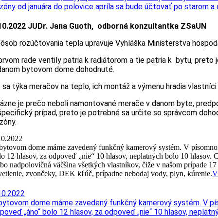
zóny od januára do polovice apríla sa bude účtovať po starom a
10.2022 JUDr. Jana Guoth, odborná konzultantka ZSaUN
ôsob rozúčtovania tepla upravuje Vyhláška Ministerstva hospodár
prvom rade ventily patria k radiátorom a tie patria k bytu, preto 
danom bytovom dome dohodnuté.
 sa týka meračov na teplo, ich montáž a výmenu hradia vlastníci
ázne je prečo neboli namontované merače v danom byte, predpo
špecifický prípad, preto je potrebné sa určite so správcom doh
zóny.
10.2022
bytovom dome máme zavedený funkčný kamerový systém. V písomnom hla
lo 12 hlasov, za odpoveď „nie“ 10 hlasov, neplatných bolo 10 hlasov. Ch
ebo nadpolovičná väčšina všetkých vlastníkov, čiže v našom prípade 17 
vetlenie, zvončeky, DEK kľúč, prípadne nebodaj vody, plyn, kúrenie.
V
10.2022
bytovom dome máme zavedený funkčný kamerový systém. V písomn
poveď „áno“ bolo 12 hlasov, za odpoveď „nie“ 10 hlasov, neplatn