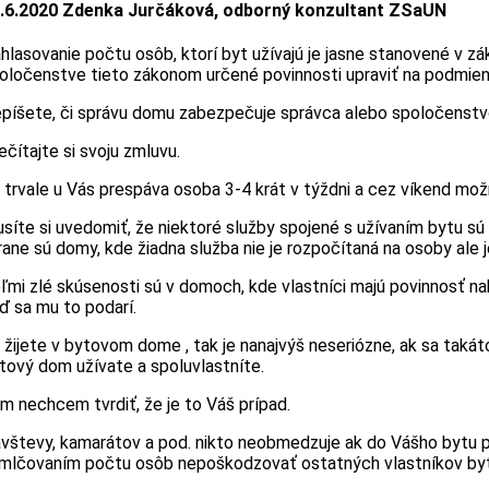
.6.2020 Zdenka Jurčáková, odborný konzultant ZSaUN
hlasovanie počtu osôb, ktorí byt užívajú je jasne stanovené v z
oločenstve tieto zákonom určené povinnosti upraviť na podmie
píšete, či správu domu zabezpečuje správca alebo spoločenst
ečítajte si svoju zmluvu.
 trvale u Vás prespáva osoba 3-4 krát v týždni a cez víkend mož
síte si uvedomiť, že niektoré služby spojené s užívaním bytu sú
rane sú domy, kde žiadna služba nie je rozpočítaná na osoby ale 
ľmi zlé skúsenosti sú v domoch, kde vlastníci majú povinnosť nahl
ď sa mu to podarí.
 žijete v bytovom dome , tak je nanajvýš neseriózne, ak sa taká
tový dom užívate a spoluvlastníte.
m nechcem tvrdiť, že je to Váš prípad.
vštevy, kamarátov a pod. nikto neobmedzuje ak do Vášho bytu prí
mlčovaním počtu osôb nepoškodzovať ostatných vlastníkov by