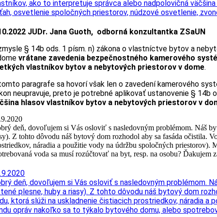
astníkov, ako to interpretuje správca alebo nadpolovičná väčšina 
ťah, osvetlenie spoločných priestorov, núdzové osvetlenie, zvonč
10.2022 JUDr. Jana Guoth, odborná konzultantka ZSaUN
zmysle § 14b ods. 1 písm. n) zákona o vlastníctve bytov a nebyt
 dome
vrátane zavedenia bezpečnostného kamerového syst
etkých vlastníkov bytov a nebytových priestorov v dome
.
tomto paragrafe sa hovorí však len o zavedení kamerového sys
kon neupravuje, preto je potrebné aplikovať ustanovenie § 14b od
čšina hlasov vlastníkov bytov a nebytových priestorov v dom
.9.2020
brý deň, dovoľujem si Vás osloviť s nasledovným problémom. Náš bytov
asy). Z tohto dôvodu náš bytový dom rozhodol aby sa fasáda očistila. Vo
ostriedkov, náradia a použitie vody na údržbu spoločných priestorov). 
otrebovaná voda sa musí rozúčtovať na byt, resp. na osobu? Ďakujem 
.9.2020
brý deň, dovoľujem si Vás osloviť s nasledovným problémom. Ná
stené plesne, huby a riasy). Z tohto dôvodu náš bytový dom rozho
du, ktorá slúži na uskladnenie čistiacich prostriedkov, náradia a
ndu opráv nakoľko sa to týkalo bytového domu, alebo spotrebov