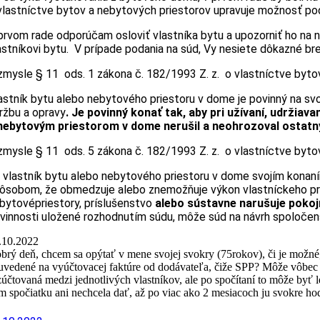
vlastníctve bytov a nebytových priestorov upravuje možnosť poda
prvom rade odporúčam osloviť vlastníka bytu a upozorniť ho na ne
astníkovi bytu. V prípade podania na súd, Vy nesiete dôkazné b
zmysle § 11 ods. 1 zákona č. 182/1993 Z. z. o vlastníctve byto
astník bytu alebo nebytového priestoru v dome je povinný na svoj
držbu a opravy
. Je povinný konať tak, aby pri užívaní, udrž
nebytovým priestorom v dome nerušil a neohrozoval ostatných
zmysle § 11 ods. 5 zákona č. 182/1993 Z. z. o vlastníctve byto
 vlastník bytu alebo nebytového priestoru v dome svojím konan
ôsobom, že obmedzuje alebo znemožňuje výkon vlastníckeho prá
bytovépriestory, príslušenstvo
alebo sústavne narušuje pokoj
vinnosti uložené rozhodnutím súdu, môže súd na návrh spoloc
.10.2022
brý deň, chcem sa opýtať v mene svojej svokry (75rokov), či je možné
 uvedené na vyúčtovacej faktúre od dodávateľa, čiže SPP? Môže vôbec 
zúčtovaná medzi jednotlivých vlastníkov, ale po spočítaní to môže by
m spočiatku ani nechcela dať, až po viac ako 2 mesiacoch ju svokre h