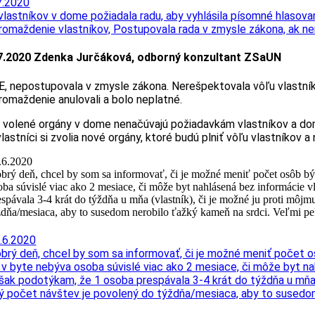
7.2020
vlastníkov v dome požiadala radu, aby vyhlásila písomné hlasova
romaždenie vlastníkov, Postupovala rada v zmysle zákona, ak n
7.2020 Zdenka Jurčáková, odborný konzultant ZSaUN
E, nepostupovala v zmysle zákona. Nerešpektovala vôľu vlastníkov
romaždenie anulovali a bolo neplatné.
 volené orgány v dome nenačúvajú požiadavkám vlastníkov a domn
vlastníci si zvolia nové orgány, ktoré budú plniť vôľu vlastníkov
.6.2020
brý deň, chcel by som sa informovať, či je možné meniť počet osôb bý
oba súvislé viac ako 2 mesiace, či môže byt nahlásená bez informácie v
espávala 3-4 krát do týždňa u mňa (vlastník), či je možné ju proti m
ždňa/mesiaca, aby to susedom nerobilo ťažký kameň na srdci. Veľmi 
.6.2020
brý deň, chcel by som sa informovať, či je možné meniť počet o
 v byte nebýva osoba súvislé viac ako 2 mesiace, či môže byt na
šak podotýkam, že 1 osoba prespávala 3-4 krát do týždňa u mňa
ý počet návštev je povolený do týždňa/mesiaca, aby to susedo