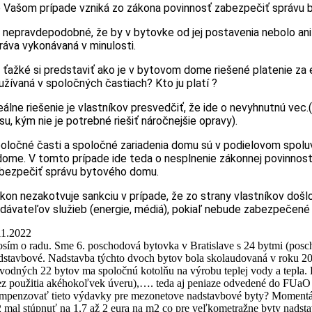
 Vašom prípade vzniká zo zákona povinnosť zabezpečiť správu 
 nepravdepodobné, že by v bytovke od jej postavenia nebolo ani 
ráva vykonávaná v minulosti.
 ťažké si predstaviť ako je v bytovom dome riešené platenie za
užívaná v spoločných častiach? Kto ju platí ?
eálne riešenie je vlastníkov presvedčiť, že ide o nevyhnutnú vec
su, kým nie je potrebné riešiť náročnejšie opravy).
oločné časti a spoločné zariadenia domu sú v podielovom spolu
dome. V tomto prípade ide teda o nesplnenie zákonnej povinnosti,
bezpečiť správu bytového domu.
kon nezakotvuje sankciu v prípade, že zo strany vlastníkov do
dávateľov služieb (energie, médiá), pokiaľ nebude zabezpečené 
11.2022
osím o radu. Sme 6. poschodová bytovka v Bratislave s 24 bytmi (pos
dstavbové. Nadstavba týchto dvoch bytov bola skolaudovaná v roku 200
vodných 22 bytov ma spoločnú kotolňu na výrobu teplej vody a tepla. P
ez použitia akéhokoľvek úveru),…. teda aj peniaze odvedené do FUaO nad
mpenzovať tieto výdavky pre mezonetove nadstavbové byty? Momentál
 mal stúpnuť na 1,7 až 2 eura na m2 co pre veľkometražne byty nadsta