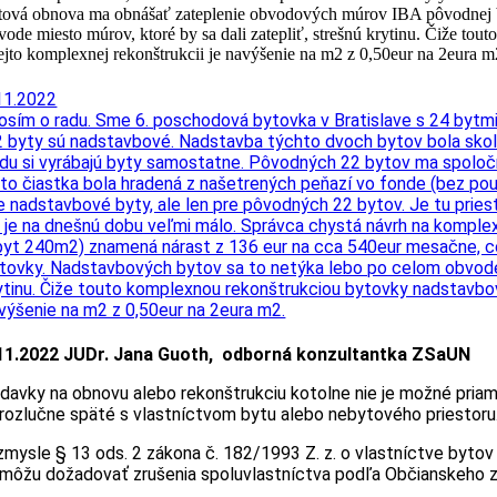
tová obnova ma obnášať zateplenie obvodových múrov IBA pôvodnej b
vode miesto múrov, ktoré by sa dali zatepliť, strešnú krytinu. Čiže 
tejto komplexnej rekonštrukcii je navýšenie na m2 z 0,50eur na 2eura m
11.2022
osím o radu. Sme 6. poschodová bytovka v Bratislave s 24 byt
2 byty sú nadstavbové. Nadstavba týchto dvoch bytov bola skola
du si vyrábajú byty samostatne. Pôvodných 22 bytov ma spoločn
to čiastka bola hradená z našetrených peňazí vo fonde (bez pou
e nadstavbové byty, ale len pre pôvodných 22 bytov. Je tu pr
 je na dnešnú dobu veľmi málo. Správca chystá návrh na komple
byt 240m2) znamená nárast z 136 eur na cca 540eur mesačne, c
tovky. Nadstavbových bytov sa to netýka lebo po celom obvode 
ytinu. Čiže touto komplexnou rekonštrukciou bytovky nadstavbo
výšenie na m2 z 0,50eur na 2eura m2.
11.2022 JUDr. Jana Guoth, odborná konzultantka ZSaUN
davky na obnovu alebo rekonštrukciu kotolne nie je možné pria
rozlučne späté s vlastníctvom bytu alebo nebytového priestoru
zmysle § 13 ods. 2 zákona č. 182/1993 Z. z. o vlastníctve byto
môžu dožadovať zrušenia spoluvlastníctva podľa Občianskeho zák