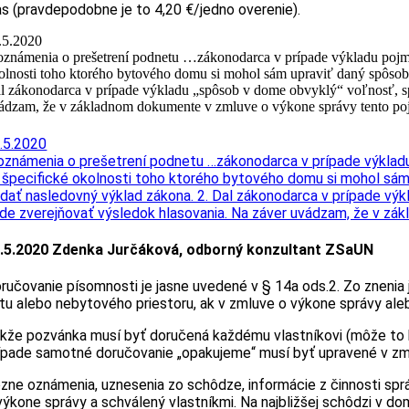
as (pravdepodobne je to 4,20 €/jedno overenie).
.5.2020
oznámenia o prešetrení podnetu …zákonodarca v prípade výkladu pojmu
olnosti toho ktorého bytového domu si mohol sám upraviť daný spôsob
l zákonodarca v prípade výkladu „spôsob v dome obvyklý“ voľnosť, sp
ádzam, že v základnom dokumente v zmluve o výkone správy tento 
.5.2020
oznámenia o prešetrení podnetu …zákonodarca v prípade výkladu
 špecifické okolnosti toho ktorého bytového domu si mohol sám
dať nasledovný výklad zákona. 2. Dal zákonodarca v prípade výk
de zverejňovať výsledok hlasovania. Na záver uvádzam, že v 
.5.2020 Zdenka Jurčáková, odborný konzultant ZSaUN
ručovanie písomnosti je jasne uvedené v § 14a ods.2. Zo znenia
tu alebo nebytového priestoru, ak v zmluve o výkone správy ale
kže pozvánka musí byť doručená každému vlastníkovi (môže to 
ípade samotné doručovanie „opakujeme“ musí byť upravené v zm
zne oznámenia, uznesenia zo schôdze, informácie z činnosti spr
výkone správy a schválený vlastníkmi. Na najbližšej schôdzi v 