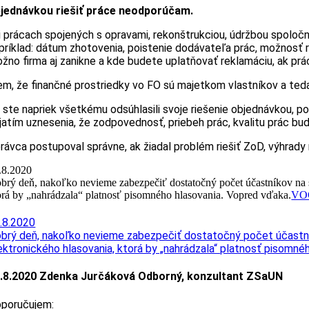
jednávkou riešiť práce neodporúčam.
i prácach spojených s opravami, rekonštrukciou, údržbou spolo
príklad: dátum zhotovenia, poistenie dodávateľa prác, možnosť 
žno firma aj zanikne a kde budete uplatňovať reklamáciu, ak pr
em, že finančné prostriedky vo FO sú majetkom vlastníkov a teda
 ste napriek všetkému odsúhlasili svoje riešenie objednávkou, p
ijatím uznesenia, že zodpovednosť, priebeh prác, kvalitu prác bud
rávca postupoval správne, ak žiadal problém riešiť ZoD, výhrady
.8.2020
brý deň, nakoľko nevieme zabezpečiť dostatočný počet účastníkov na s
orá by „nahrádzala“ platnosť pisomného hlasovania. Vopred vďaka.
VO
.8.2020
brý deň, nakoľko nevieme zabezpečiť dostatočný počet účastní
ektronického hlasovania, ktorá by „nahrádzala“ platnosť pisomné
.8.2020 Zdenka Jurčáková Odborný, konzultant ZSaUN
poručujem: