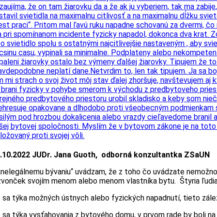
zaujíma, že on tam žiarovku da a že ak ju vyberiem, tak ma zabije
stavil svietidla na maximalnu citlivosť a na maximalnu dĺžku svi
est praci“. Pritom mal ľavú ruku napadne schovanú za dvermi, čo 
 pri spomínanom incidente fyzicky napadol, dokonca dva krat. Zo
to svietidlo spolu s ostatnými najcitlivejšie nastaveným , aby svie
csinu casu, vypinali sa minimalne. Podplateny alebo nekompetentný
paleni žiarovky ostalo bez výmeny ďalšej žiarovky. Tipujem že t
avdepodobne neplatí dane.Netvrdim to, len tak tipujem. Ja sa boj
m mi strach o svoj život môj stav ďalej zhoršuje, navštevujem a
 brani fyzicky v pohybe smerom k východu z predbytoveho priesto
rejného predbytového priestoru urobil skladisko a keby som niečo
ehresuje opakovane a dlhodobo proti všeobecným podmienkam s
silým pod hrozbou dokalicenia alebo vrazdy cieľavedome branil a
šej bytovej spoločnosti. Myslím že v bytovom zákone je na toto
ložovaný proti svojej vôli.
.10.2022 JUDr. Jana Guoth, odborná konzultantka ZSaUN
„nelegálnemu bývaniu“ uvádzam, že z toho čo uvádzate nemožno 
zvonček svojím menom alebo menom vlastníka bytu. Štyria ľudia
 sa týka možných ústnych alebo fyzických napadnutí, tieto zále
 sa týka vysťahovania z bytového domu, v prvom rade by boli na 