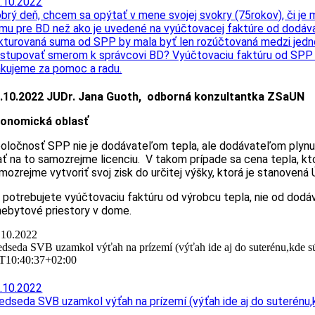
.10.2022
brý deň, chcem sa opýtať v mene svojej svokry (75rokov), či je
mu pre BD než ako je uvedené na vyúčtovacej faktúre od dodáva
kturovaná suma od SPP by mala byť len rozúčtovaná medzi jednot
stupovať smerom k správcovi BD? Vyúčtovaciu faktúru od SPP nám
kujeme za pomoc a radu.
.10.2022 JUDr. Jana Guoth, odborná konzultantka ZSaUN
onomická oblasť
oločnosť SPP nie je dodávateľom tepla, ale dodávateľom plynu
ť na to samozrejme licenciu. V takom prípade sa cena tepla, kt
mozrejme vytvoriť svoj zisk do určitej výšky, ktorá je stanovená
 potrebujete vyúčtovaciu faktúru od výrobcu tepla, nie od dod
nebytové priestory v dome.
.10.2022
edseda SVB uzamkol výťah na prízemí (výťah ide aj do suterénu,kde sú
T10:40:37+02:00
.10.2022
edseda SVB uzamkol výťah na prízemí (výťah ide aj do suterénu,k