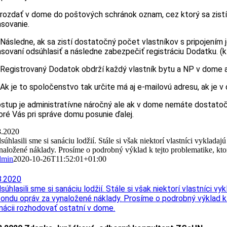
 rozdať v dome do poštových schránok oznam, cez ktorý sa zistí,
asovanie.
 Následne, ak sa zistí dostatočný počet vlastníkov s pripojení
asovaní odsúhlasiť a následne zabezpečiť registráciu Dodatku. 
 Registrovaný Dodatok obdrží každý vlastník bytu a NP v dome 
 Ak je to spoločenstvo tak určite má aj e-mailovú adresu, ak je v
stup je administratívne náročný ale ak v dome nemáte dostatočn
oré Vás pri správe domu posunie ďalej.
8.2020
súhlasili sme si sanáciu lodžií. Stále si však niektorí vlastníci vyklad
naložené náklady. Prosíme o podrobný výklad k tejto problematike, ktorý 
dmin
2020-10-26T11:52:01+01:00
8.2020
súhlasili sme si sanáciu lodžií. Stále si však niektorí vlastníci v
fondu opráv za vynaložené náklady. Prosíme o podrobný výklad k te
nácii rozhodovať ostatní v dome.