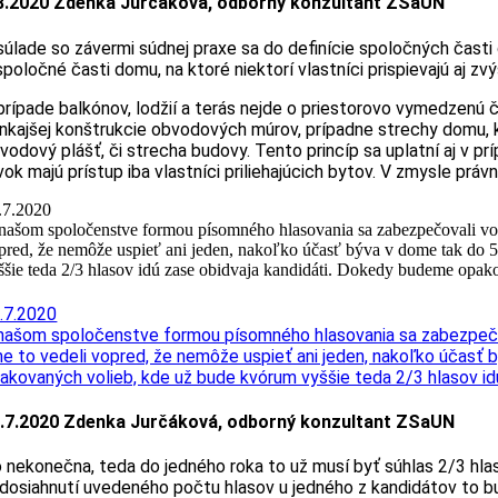
8.2020 Zdenka Jurčáková, odborný konzultant ZSaUN
súlade so závermi súdnej praxe sa do definície spoločných časti d
spoločné časti domu, na ktoré niektorí vlastníci prispievajú aj
prípade balkónov, lodžií a terás nejde o priestorovo vymedzenú
nkajšej konštrukcie obvodových múrov, prípadne strechy domu, k
vodový plášť, či strecha budovy. Tento princíp sa uplatní aj v p
vok majú prístup iba vlastníci priliehajúcich bytov. V zmysle práv
.7.2020
našom spoločenstve formou písomného hlasovania sa zabezpečovali voľ
pred, že nemôže uspieť ani jeden, nakoľko účasť býva v dome tak do 50
ššie teda 2/3 hlasov idú zase obidvaja kandidáti. Dokedy budeme opa
.7.2020
našom spoločenstve formou písomného hlasovania sa zabezpečova
e to vedeli vopred, že nemôže uspieť ani jeden, nakoľko účasť bý
akovaných volieb, kde už bude kvórum vyššie teda 2/3 hlasov i
.7.2020 Zdenka Jurčáková, odborný konzultant ZSaUN
 nekonečna, teda do jedného roka to už musí byť súhlas 2/3 hla
dosiahnutí uvedeného počtu hlasov u jedného z kandidátov to b