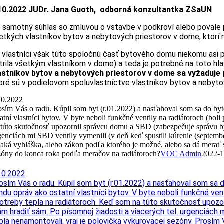
10.2022 JUDr. Jana Guoth, odborná konzultantka ZSaUN
 samotný súhlas so zmluvou o vstavbe v podkroví alebo povale 
etkých vlastníkov bytov a nebytových priestorov v dome, ktorí 
 vlastníci však túto spoločnú časť bytového domu niekomu asi 
trila všetkým vlastníkom v dome) a teda je potrebné na toto hla
astníkov bytov a nebytových priestorov v dome sa vyžaduje 
oré sú v podielovom spoluvlastníctve vlastníkov bytov a nebyto
10.2022
osím Vás o radu. Kúpil som byt (r.01.2022) a nasťahoval som sa do b
tatní vlastníci bytov. V byte neboli funkčné ventily na radiátoroch (bo
 túto skutočnosť upozornil správcu domu a SBD (zabezpečuje správu by
genciách mi SBD ventily vymenili (v deň keď spustili kúrenie (septemb
jaká vyhláška, alebo zákon podľa ktorého je možné, alebo sa dá merať s
zóny do konca roka podľa meračov na radiátoroch?
VOC Admin
2022-1
10.2022
osím Vás o radu. Kúpil som byt (r.01.2022) a nasťahoval som s
ndu opráv ako ostatní vlastníci bytov. V byte neboli funkčné ve
otreby tepla na radiátoroch. Keď som na túto skutočnosť upozor
m hradiť sám. Po písomnej žiadosti a viacerých tel. urgenciách 
pla nenamontovali, vraj je polovička vykurovacej sezóny. Prosím