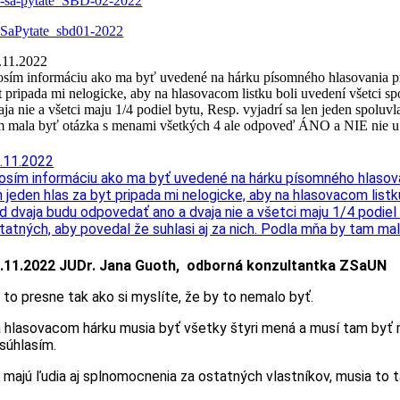
-sa-pytate_SBD-02-2022
SaPytate_sbd01-2022
.11.2022
osím informáciu ako ma byť uvedené na hárku písomného hlasovania pri
t pripada mi nelogicke, aby na hlasovacom listku boli uvedení všetci
aja nie a všetci maju 1/4 podiel bytu, Resp. vyjadrí sa len jeden spoluv
m mala byť otázka s menami všetkých 4 ale odpoveď ÁNO a NIE nie u k
.11.2022
osím informáciu ako ma byť uvedené na hárku písomného hlasovan
n jeden hlas za byt pripada mi nelogicke, aby na hlasovacom lis
d dvaja budu odpovedať ano a dvaja nie a všetci maju 1/4 podiel 
tatných, aby povedal že suhlasi aj za nich. Podla mňa by tam m
.11.2022 JUDr. Jana Guoth, odborná konzultantka ZSaUN
 to presne tak ako si myslíte, že by to nemalo byť.
 hlasovacom hárku musia byť všetky štyri mená a musí tam byť m
súhlasím.
 majú ľudia aj splnomocnenia za ostatných vlastníkov, musia to 