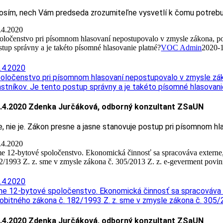
osím, nech Vám predseda zrozumiteľne vysvetlí k čomu potrebuj
.4.2020
oločenstvo pri písomnom hlasovaní nepostupovalo v zmysle zákona, podp
stup správny a je takéto písomné hlasovanie platné?
VOC Admin
2020-
.4.2020
oločenstvo pri písomnom hlasovaní nepostupovalo v zmysle záko
astníkov. Je tento postup správny a je takéto písomné hlasovani
.4.2020 Zdenka Jurčáková, odborný konzultant ZSaUN
e, nie je. Zákon presne a jasne stanovuje postup pri písomnom 
.4.2020
e 12-bytové spoločenstvo. Ekonomická činnosť sa spracováva externe, 
2/1993 Z. z. sme v zmysle zákona č. 305/2013 Z. z. e-geverment povinn
.4.2020
e 12-bytové spoločenstvo. Ekonomická činnosť sa spracováva ex
obitného zákona č. 182/1993 Z. z. sme v zmysle zákona č. 305/2
.4.2020 Zdenka Jurčáková, odborný konzultant ZSaUN