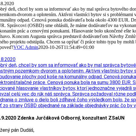
.8.2020
brý deň, chcel by som sa informovať ako by mal správca bytového do
zemkom-dvorom a oplotením. Aktívni vlastníci bytov si s problémami v 
munálny odpad. Cenová ponuka dodávateľa bola okolo 4300 EUR. Druh
R. Správcovi (OSBD) sme ohlásili, že máme dodávateľov na vykonanie v
konaním prác a cenovými ponukami. Hlasovanie bolo ukončené ešte kon
ĺhavo. Koncom Augusta správca predstavil dodávateľom Návrhy Zmlúv o
ného projektu odstúpila. Chcem sa opýtať či práce tohto typu by moh
poveď!
VOC Admin
2020-10-26T11:54:49+01:00
.8.2020
brý deň, chcel by som sa informovať ako by mal správca bytov
astným pozemkom-dvorom a oplotením. Aktívni vlastníci bytov si 
budovanie plochy pod koše na komunálny odpad. Cenová ponuka 
ektroinštalačné práce. Cenová ponuka bola na sumu 3800 EUR. S
iciované hlasovanie vlastníkov bytov, ktorí jednoznačne vyjadri
evzal celú vec do rúk náš správca. Správca požadoval rôzne pod
dnania o zmluve o dielo boli zdĺhavé čoho výsledkom bolo, že s
ť zo strany OSBD objednané na základe objednávky prác čo by 
.9.2020 Zdenka Jurčáková Odborný, konzultant ZSaUN
žený pán Dudáš,