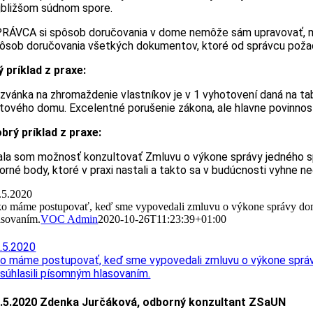
jbližšom súdnom spore.
RÁVCA si spôsob doručovania v dome nemôže sám upravovať, musí 
ôsob doručovania všetkých dokumentov, ktoré od správcu požad
ý príklad z praxe:
zvánka na zhromaždenie vlastníkov je v 1 vyhotovení daná na tab
tového domu. Excelentné porušenie zákona, ale hlavne povinno
brý príklad z praxe:
la som možnosť konzultovať Zmluvu o výkone správy jedného správ
orné body, ktoré v praxi nastali a takto sa v budúcnosti vyhne
.5.2020
o máme postupovať, keď sme vypovedali zmluvu o výkone správy domu
asovaním.
VOC Admin
2020-10-26T11:23:39+01:00
.5.2020
o máme postupovať, keď sme vypovedali zmluvu o výkone správ
súhlasili písomným hlasovaním.
.5.2020 Zdenka Jurčáková, odborný konzultant ZSaUN