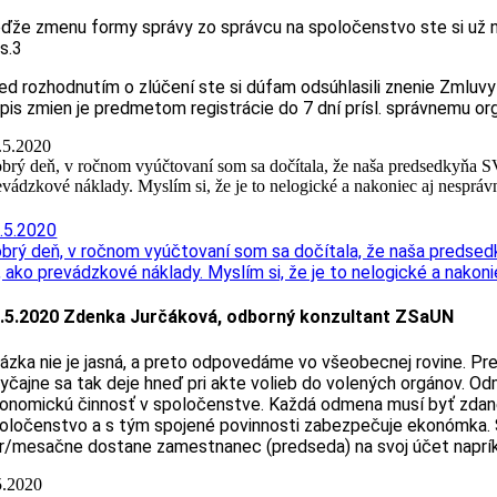
ďže zmenu formy správy zo správcu na spoločenstvo ste si už na
s.3
ed rozhodnutím o zlúčení ste si dúfam odsúhlasili znenie Zmluvy
pis zmien je predmetom registrácie do 7 dní prísl. správnemu or
.5.2020
brý deň, v ročnom vyúčtovaní som sa dočítala, že naša predsedkyňa S
evádzkové náklady. Myslím si, že je to nelogické a nakoniec aj nesprá
.5.2020
brý deň, v ročnom vyúčtovaní som sa dočítala, že naša predsed
, ako prevádzkové náklady. Myslím si, že je to nelogické a nako
.5.2020 Zdenka Jurčáková, odborný konzultant ZSaUN
ázka nie je jasná, a preto odpovedáme vo všeobecnej rovine. 
yčajne sa tak deje hneď pri akte volieb do volených orgánov. O
onomickú činnosť v spoločenstve. Každá odmena musí byť zdanená
oločenstvo a s tým spojené povinnosti zabezpečuje ekonómka.
r/mesačne dostane zamestnanec (predseda) na svoj účet napríkl
5.2020