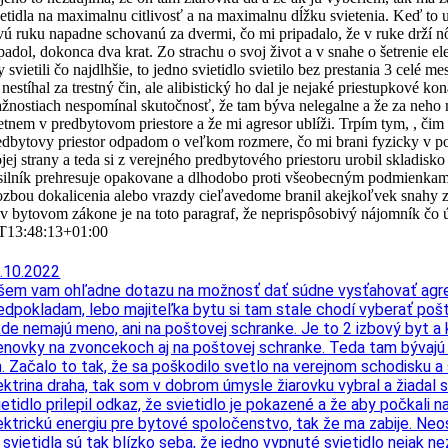
ietidla na maximalnu citlivosť a na maximalnu dĺžku svietenia. Keď to
vú ruku napadne schovanú za dvermi, čo mi pripadalo, že v ruke drží n
padol, dokonca dva krat. Zo strachu o svoj život a v snahe o šetrenie el
y svietili čo najdlhšie, to jedno svietidlo svietilo bez prestania 3 celé 
 nestíhal za trestný čin, ale alibistický ho dal je nejaké priestupkové 
ažnostiach nespomínal skutočnosť, že tam býva nelegalne a že za neho m
retnem v predbytovom priestore a že mi agresor ublíži. Trpím tym, , čim 
edbytovy priestor odpadom o veľkom rozmere, čo mi brani fyzicky v poh
jej strany a teda si z verejného predbytového priestoru urobil skladis
silník prehresuje opakovane a dlhodobo proti všeobecným podmienkam
ozbou dokalicenia alebo vrazdy cieľavedome branil akejkoľvek snahy z 
 v bytovom zákone je na toto paragraf, že neprispôsobivý nájomník čo 
T13:48:13+01:00
.10.2022
šem vam ohľadne dotazu na možnosť dať súdne vysťahovať agres
edpokladam, lebo majiteľka bytu si tam stale chodí vyberať pošt
kde nemajú meno, ani na poštovej schranke. Je to 2 izbový byt a k
novky na zvoncekoch aj na poštovej schranke. Teda tam bývajú 10
n. Začalo to tak, že sa poškodilo svetlo na verejnom schodisku a
ektrina draha, tak som v dobrom úmysle žiarovku vybral a žiadal 
ietidlo prilepil odkaz, že svietidlo je pokazené a že aby počkal
ektrickú energiu pre bytové spoločenstvo, tak že ma zabije. Neost
 svietidla sú tak blízko seba, že jedno vypnuté svietidlo nejak 