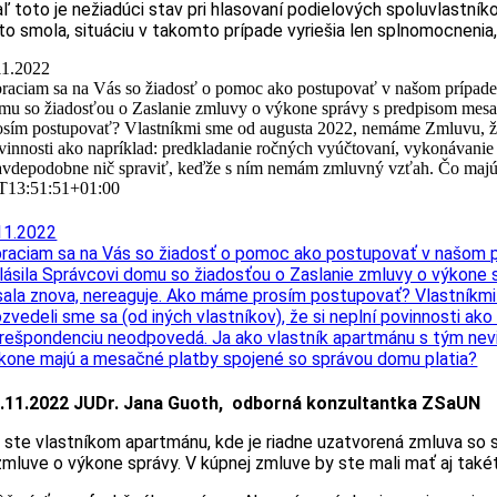
aľ toto je nežiadúci stav pri hlasovaní podielových spoluvlastník
 to smola, situáciu v takomto prípade vyriešia len splnomocnenia,
11.2022
raciam sa na Vás so žiadosť o pomoc ako postupovať v našom prípade.
mu so žiadosťou o Zaslanie zmluvy o výkone správy s predpisom mesač
osím postupovať? Vlastníkmi sme od augusta 2022, nemáme Zmluvu, žiadn
vinnosti ako napríklad: predkladanie ročných vyúčtovaní, vykonávanie
avdepodobne nič spraviť, keďže s ním nemám zmluvný vzťah. Čo majú pr
T13:51:51+01:00
11.2022
raciam sa na Vás so žiadosť o pomoc ako postupovať v našom p
lásila Správcovi domu so žiadosťou o Zaslanie zmluvy o výkone
sala znova, nereaguje. Ako máme prosím postupovať? Vlastníkmi 
zvedeli sme sa (od iných vlastníkov), že si neplní povinnosti ak
rešpondenciu neodpovedá. Ja ako vlastník apartmánu s tým nevie
kone majú a mesačné platby spojené so správou domu platia?
.11.2022 JUDr. Jana Guoth, odborná konzultantka ZSaUN
 ste vlastníkom apartmánu, kde je riadne uzatvorená zmluva so 
zmluve o výkone správy. V kúpnej zmluve by ste mali mať aj také