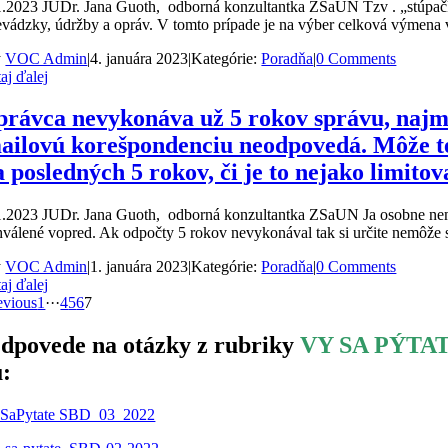
1.2023 JUDr. Jana Guoth, odborná konzultantka ZSaUN Tzv . „stúpačk
evádzky, údržby a opráv. V tomto prípade je na výber celková výmena 
y
VOC Admin
|
4. januára 2023
|
Kategórie:
Poradňa
|
0 Comments
taj ďalej
právca nevykonáva už 5 rokov správu, najm
ailovú korešpondenciu neodpovedá. Môže t
a posledných 5 rokov, či je to nejako limit
1.2023 JUDr. Jana Guoth, odborná konzultantka ZSaUN Ja osobne nemám
hválené vopred. Ak odpočty 5 rokov nevykonával tak si určite nemôže
y
VOC Admin
|
1. januára 2023
|
Kategórie:
Poradňa
|
0 Comments
taj ďalej
evious
1
···
4
5
6
7
dpovede na otázky z rubriky
VY SA PÝTA
u:
SaPytate SBD_03_2022