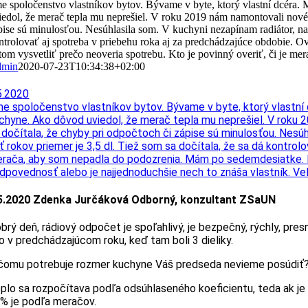
e spoločenstvo vlastníkov bytov. Bývame v byte, ktorý vlastní dcéra
iedol, že merač tepla mu neprešiel. V roku 2019 nám namontovali nové 
pise sú minulosťou. Nesúhlasila som. V kuchyni nezapínam radiátor, nak
ntrolovať aj spotreba v priebehu roka aj za predchádzajúce obdobie.
tom vysvetliť prečo neoveria spotrebu. Kto je povinný overiť, či je me
dmin
2020-07-23T10:34:38+02:00
5.2020
e spoločenstvo vlastníkov bytov. Bývame v byte, ktorý vlastn
chyne. Ako dôvod uviedol, že merač tepla mu neprešiel. V roku
 dočítala, že chyby pri odpočtoch či zápise sú minulosťou. Nesú
ť rokov priemer je 3,5 dl. Tiež som sa dočítala, že sa dá kontr
rača, aby som nepadla do podozrenia. Mám po sedemdesiatke. Nev
dpovednosť alebo je najjednoduchšie nech to znáša vlastník. Ve
5.2020 Zdenka Jurčáková Odborný, konzultant ZSaUN
brý deň, rádiový odpočet je spoľahlivý, je bezpečný, rýchly, pres
o v predchádzajúcom roku, keď tam boli 3 dieliky.
čomu potrebuje rozmer kuchyne Váš predseda nevieme posúdiť
plo sa rozpočítava podľa odsúhlaseného koeficientu, teda ak je
% je podľa meračov.