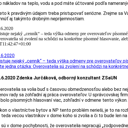
o nákladov na teplo, vodu a pod máte účtované podľa nameranýc
eto k pravdivým údajom treba pristupovať seriózne. Zrejme sa Vá
hnúť aj takýmto drobným nepríjemnostiam.
.6.2020
istuje nejaký „cenník“ – teda výška odmeny pre overovateľov písomnéh
erovatelia sú zvolení na schôdzi na konkrétne písomné hlasovanie, ale
T11:42:47+01:00
.6.2020
istuje nejaký „cenník“ – teda výška odmeny pre overovateľov p
te jedna otázka: Overovatelia sú zvolení na schôdzi na konkrétn
.6.2020 Zdenka Jurčáková, odborný konzultant ZSaUN
erovatelia sa volia buď s časovou obmedzenosťou alebo bez nej. 
enov rady sa zohľadní aj práca overovateľov. U správcovskej fir
 bolo písomných hlasovaní viac, zohľadní v odmene tento výkon.
kon o vlastníctve bytov a NP tento problém nerieši, je to na ro
 teda vecou vlastníkov v dome koho si zvolia a či to bude len na
 sú v dome pochybnosti, že overovatelia nepracujú „zodpovedne a