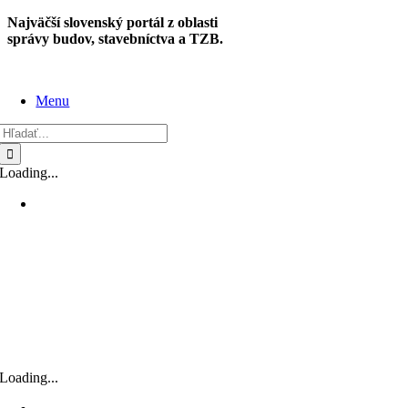
Skip
Najväčší slovenský portál z oblasti
to
správy budov, stavebníctva a TZB.
content
Menu
Hľadať:
Loading...
Loading...