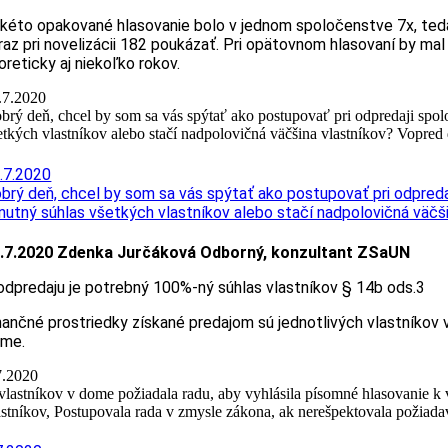
kéto opakované hlasovanie bolo v jednom spoločenstve 7x, teda d
raz pri novelizácii 182 poukázať. Pri opätovnom hlasovaní by ma
oreticky aj niekoľko rokov.
.7.2020
brý deň, chcel by som sa vás spýtať ako postupovať pri odpredaji spo
etkých vlastníkov alebo stačí nadpolovičná väčšina vlastníkov? Vopre
.7.2020
brý deň, chcel by som sa vás spýtať ako postupovať pri odpreda
 nutný súhlas všetkých vlastníkov alebo stačí nadpolovičná väč
.7.2020 Zdenka Jurčáková Odborný, konzultant ZSaUN
odpredaju je potrebný 100%-ný súhlas vlastníkov § 14b ods.3
nančné prostriedky získané predajom sú jednotlivých vlastníkov 
me.
7.2020
vlastníkov v dome požiadala radu, aby vyhlásila písomné hlasovanie k
astníkov, Postupovala rada v zmysle zákona, ak nerešpektovala požiad