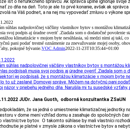
že ísť o nefunkčného správcu. Ak správca úplne ignoruje svoje 
nať zo dňa na deň. Toto je ale to prvé konanie, avšak ak správc
zvolá na Váš podnet, a na nej mu vypovedať zmluvu o výkone sprá
11.2022
m súhlas nadpolovičnej väčšiny vlastníkov bytov s montážou klimatizác
sia svoj podpis aj úradne overiť .Ziadala som o dodatočné povolenie sta
ntážou klimatizácie v mojom byte nesúhlasia, sú medzi nimi aj takí, 
tyčnú pani podať trestné oznámenie za znevažovanie mojej osoby, ohova
ťahy, pokojné bývanie.
VOC Admin
2022-11-23T10:35:44+01:00
11.2022
m súhlas nadpolovičnej väčšiny vlastníkov bytov s montážou kli
hlas podpísali musia svoj podpis aj úradne overiť .Ziadala som 
niektorí jej podpísali, že s montážou klimatizácie v mojom byte 
lo to už zaslané Domovej správe. Môžem na dotyčnú pani podať t
oj názor v priebehu jedného dňa. Narušila mi tu susedské vzťahy,
.11.2022 JUDr. Jana Guoth, odborná konzultantka ZSaUN
edpokladám, že sa jedná o umiestnenie klimatizačnej jednotky n
iestoru v dome mení vzhľad domu a zasahuje do spoločných čast
 o vlastníctve bytov. O takomto súhlase by mali vlastníci rozho
zhodnutie je platné v zmysle zákona o vlastníctve bytov a neby