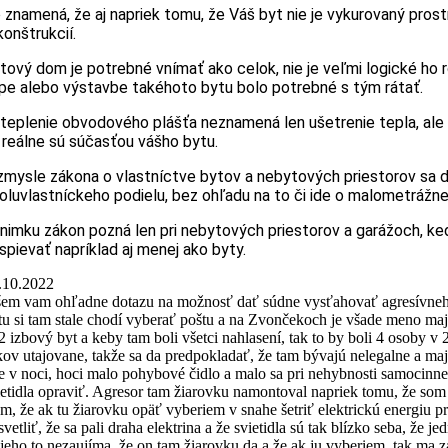
 znamená, že aj napriek tomu, že Váš byt nie je vykurovaný pros
konštrukcií.
tový dom je potrebné vnímať ako celok, nie je veľmi logické ho 
pe alebo výstavbe takéhoto bytu bolo potrebné s tým rátať.
teplenie obvodového plášťa neznamená len ušetrenie tepla, ale
 reálne sú súčasťou vášho bytu.
zmysle zákona o vlastníctve bytov a nebytových priestorov sa d
oluvlastníckeho podielu, bez ohľadu na to či ide o malometrážn
nimku zákon pozná len pri nebytových priestorov a garážoch, ked
ispievať napríklad aj menej ako byty.
.10.2022
šem vam ohľadne dotazu na možnosť dať súdne vysťahovať agresívneho 
tu si tam stale chodí vyberať poštu a na Zvončekoch je všade meno maj
 2 izbový byt a keby tam boli všetci nahlasení, tak to by boli 4 osoby
kov utajovane, takže sa da predpokladať, že tam bývajú nelegalne a majit
e v noci, hoci malo pohybové čidlo a malo sa pri nehybnosti samocinne 
ietidla opraviť. Agresor tam žiarovku namontoval napriek tomu, že som 
ým, že ak tu žiarovku opäť vyberiem v snahe šetriť elektrickú energiu p
svetliť, že sa pali draha elektrina a že svietidla sú tak blízko seba, ž
 jeho to nezaujíma, že on tam žiarovku da a že ak ju vyberiem, tak ma z