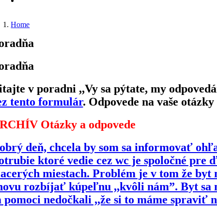
Home
oradňa
oradňa
itajte v
poradni
,,Vy sa pýtate, my odpovedá
ez tento formulár
. Odpovede na vaše otázky 
RCHÍV Otázky a odpovede
obrý deň, chcela by som sa informovať ohľ
otrubie ktoré vedie cez wc je spoločné pre 
iacerých miestach. Problém je v tom že by
novu rozbíjať kúpeľnu ,,kvôli nám”. Byt sa
a pomoci nedočkali ,,že si to máme spraviť 