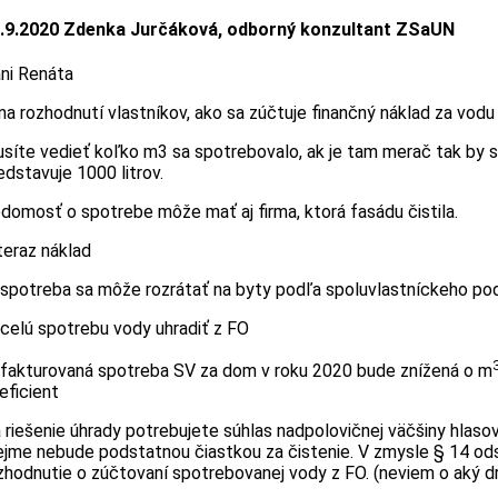
.9.2020 Zdenka Jurčáková, odborný konzultant ZSaUN
ni Renáta
 na rozhodnutí vlastníkov, ako sa zúčtuje finančný náklad za vodu
síte vedieť koľko m3 sa spotrebovalo, ak je tam merač tak by sa
edstavuje 1000 litrov.
domosť o spotrebe môže mať aj firma, ktorá fasádu čistila.
teraz náklad
 spotreba sa môže rozrátať na byty podľa spoluvlastníckeho pod
 celú spotrebu vody uhradiť z FO
 fakturovaná spotreba SV za dom v roku 2020 bude znížená o m
eficient
 riešenie úhrady potrebujete súhlas nadpolovičnej väčšiny hlas
ejme nebude podstatnou čiastkou za čistenie. V zmysle § 14 ods
zhodnutie o zúčtovaní spotrebovanej vody z FO. (neviem o aký d