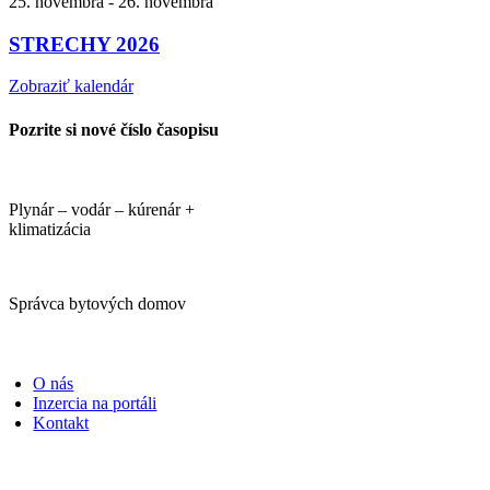
25. novembra
-
26. novembra
STRECHY 2026
Zobraziť kalendár
Pozrite si nové číslo časopisu
Plynár – vodár – kúrenár +
klimatizácia
Správca bytových domov
PORTÁLI
O nás
Inzercia na portáli
Kontakt
ČASOPISY