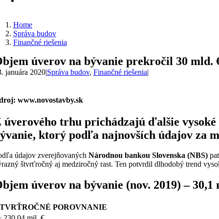
Home
Správa budov
Finančné riešenia
bjem úverov na bývanie prekročil 30 mld. 
3. januára 2020
|
Správa budov
,
Finančné riešenia
|
droj: www.novostavby.sk
 úverového trhu prichádzajú ďalšie vysoké 
ývanie, ktorý podľa najnovších údajov za 
odľa údajov zverejňovaných
Národnou bankou Slovenska (NBS)
pat
ýrazný štvrťročný aj medziročný rast. Ten potvrdil dlhodobý trend vy
bjem úverov na bývanie (nov. 2019) – 30,1 
ŠTVRŤROČNÉ POROVNANIE
 230,04 mil. €