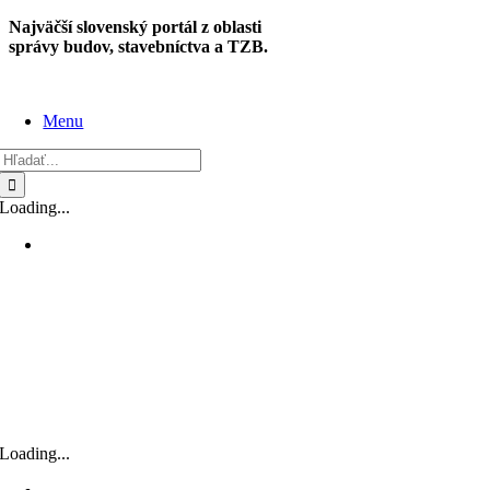
Skip
Najväčší slovenský portál z oblasti
to
správy budov, stavebníctva a TZB.
content
Menu
Hľadať:
Loading...
Loading...