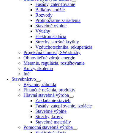
Fasády, zatepľovanie
Balkóny, lodžie
Rozvody
Protipožiarne zariadenia
Stavebné výplne
Výťahy
Elektroinštalácia
Strechy, strešné krytiny
Vzduchotechnika, rekuperácia
Projekčná činnosť, SW služby
Obnoviteľné zdroje energie
Meranie, regulácia, rozúčtovanie
Kurzy, školenia
Iné
Stavebníctvo
Bývanie, záhrada
Finančné riešenia, produkty
Hlavná stavebná výroba
Zakladanie stavieb
Fasády, zatepľovanie, izolácie
Stavebné výplne
Strechy, krovy
Stavebné materiály
Pomocná stavebná výroba
Elektroinštalácia