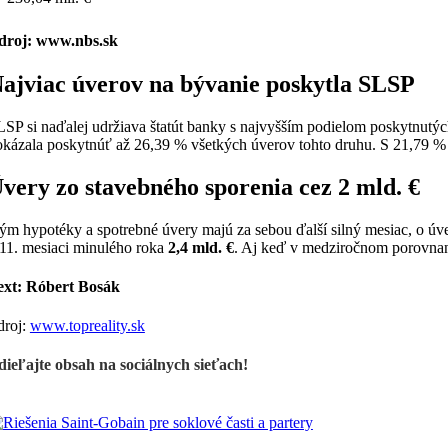
droj: www.nbs.sk
ajviac úverov na bývanie poskytla SLSP
LSP si naďalej udržiava štatút banky s najvyšším podielom poskytnutý
okázala poskytnúť až 26,39 % všetkých úverov tohto druhu. S 21,79 %
very zo stavebného sporenia cez 2 mld. €
ým hypotéky a spotrebné úvery majú za sebou ďalší silný mesiac, o úv
 11. mesiaci minulého roka
2,4 mld. €
. Aj keď v medziročnom porovnaní 
ext:
Róbert Bosák
droj:
www.topreality.sk
dieľajte obsah na sociálnych sieťach!