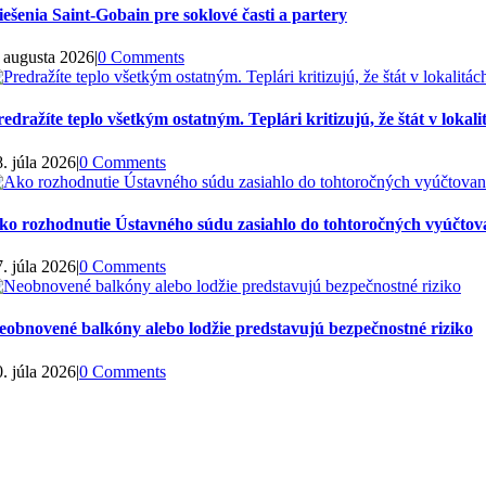
iešenia Saint-Gobain pre soklové časti a partery
. augusta 2026
|
0 Comments
redražíte teplo všetkým ostatným. Teplári kritizujú, že štát v lok
. júla 2026
|
0 Comments
ko rozhodnutie Ústavného súdu zasiahlo do tohtoročných vyúčtova
. júla 2026
|
0 Comments
eobnovené balkóny alebo lodžie predstavujú bezpečnostné riziko
. júla 2026
|
0 Comments