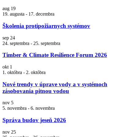
aug
19
19. augusta
-
17. decembra
Školenia protipožiarnych systémov
sep
24
24. septembra
-
25. septembra
Timber & Climate Resilience Forum 2026
okt
1
1. októbra
-
2. októbra
Nové trendy v úprave vody a v systémoch
zásobovania pitnou vodou
nov
5
5. novembra
-
6. novembra
Správa budov jeseň 2026
nov
25