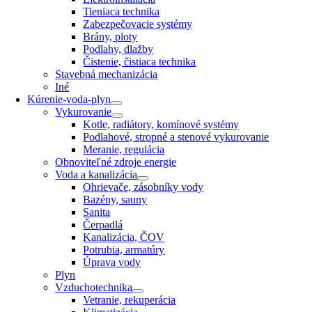
Tieniaca technika
Zabezpečovacie systémy
Brány, ploty
Podlahy, dlažby
Čistenie, čistiaca technika
Stavebná mechanizácia
Iné
Kúrenie-voda-plyn
Vykurovanie
Kotle, radiátory, komínové systémy
Podlahové, stropné a stenové vykurovanie
Meranie, regulácia
Obnoviteľné zdroje energie
Voda a kanalizácia
Ohrievače, zásobníky vody
Bazény, sauny
Sanita
Čerpadlá
Kanalizácia, ČOV
Potrubia, armatúry
Úprava vody
Plyn
Vzduchotechnika
Vetranie, rekuperácia