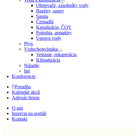
Ohrievače, zásobníky vody
Bazény, sauny
Sanita
Čerpadlá
Kanalizácia, ČOV
Potrubia, armatúry
Úprava vody
Plyn
Vzduchotechnika
Vetranie, rekuperácia
Klimatizácia
Náradie
Iné
Konferencie
Poradňa
Kalendár akcií
Adresár firiem
O nás
Inzercia na portáli
Kontakt