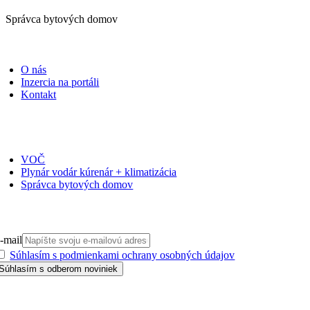
Správca bytových domov
PORTÁLI
O nás
Inzercia na portáli
Kontakt
ČASOPISY
VOČ
Plynár vodár kúrenár + klimatizácia
Správca bytových domov
PRIHLÁSIŤ SA NA ODBER
-mail
Súhlasím s podmienkami ochrany osobných údajov
GDPR