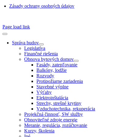
Zásady ochrany osobných údajov
SSN 1338-3418 © 2010 – 2025
TZB portál
Page load link
Správa budov
Legislatíva
Finančné riešenia
Obnova bytových domov
Fasády, zatepľovanie
Balkóny, lodžie
Rozvody
Protipožiarne zariadenia
Stavebné výplne
Výťahy
Elektroinštalácia
Strechy, strešné krytiny
Vzduchotechnika, rekuperácia
Projekčná činnosť, SW služby
Obnoviteľné zdroje energie
Meranie, regulácia, rozúčtovanie
Kurzy, školenia
Iné