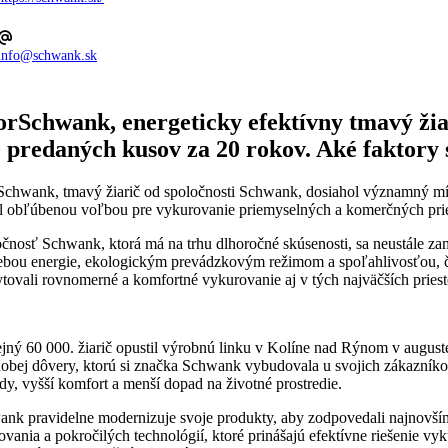
info@schwank.sk
orSchwank, energeticky efektívny tmavý žia
 predaných kusov za 20 rokov. Aké faktory 
Schwank, tmavý žiarič od spoločnosti Schwank, dosiahol významný míľ
al obľúbenou voľbou pre vykurovanie priemyselných a komerčných priesto
čnosť Schwank, ktorá má na trhu dlhoročné skúsenosti, sa neustále za
ebou energie, ekologickým prevádzkovým režimom a spoľahlivosťou, čo 
tovali rovnomerné a komfortné vykurovanie aj v tých najväčších priesto
ejný 60 000. žiarič opustil výrobnú linku v Kolíne nad Rýnom v august
obej dôvery, ktorú si značka Schwank vybudovala u svojich zákazníko
dy, vyšší komfort a menší dopad na životné prostredie.
nk pravidelne modernizuje svoje produkty, aby zodpovedali najnovší
ovania a pokročilých technológií, ktoré prinášajú efektívne riešenie 