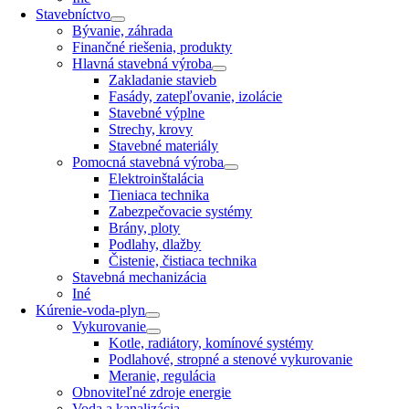
Stavebníctvo
Bývanie, záhrada
Finančné riešenia, produkty
Hlavná stavebná výroba
Zakladanie stavieb
Fasády, zatepľovanie, izolácie
Stavebné výplne
Strechy, krovy
Stavebné materiály
Pomocná stavebná výroba
Elektroinštalácia
Tieniaca technika
Zabezpečovacie systémy
Brány, ploty
Podlahy, dlažby
Čistenie, čistiaca technika
Stavebná mechanizácia
Iné
Kúrenie-voda-plyn
Vykurovanie
Kotle, radiátory, komínové systémy
Podlahové, stropné a stenové vykurovanie
Meranie, regulácia
Obnoviteľné zdroje energie
Voda a kanalizácia