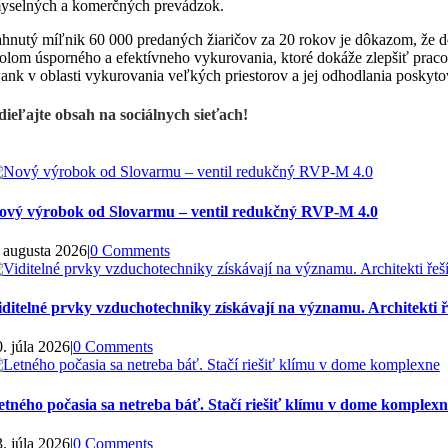
yselných a komerčných prevádzok.
hnutý míľnik 60 000 predaných žiaričov za 20 rokov je dôkazom, že dô
lom úsporného a efektívneho vykurovania, ktoré dokáže zlepšiť pracov
nk v oblasti vykurovania veľkých priestorov a jej odhodlania poskytov
dieľajte obsah na sociálnych sieťach!
ový výrobok od Slovarmu – ventil redukčný RVP-M 4.0
. augusta 2026
|
0 Comments
iditelné prvky vzduchotechniky získávají na významu. Architekti řeš
. júla 2026
|
0 Comments
etného počasia sa netreba báť. Stačí riešiť klímu v dome komplexn
. júla 2026
|
0 Comments