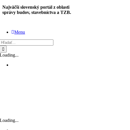
Skip
Najväčší slovenský portál z oblasti
to
správy budov, stavebníctva a TZB.
content
Menu
Hľadať:
Loading...
Loading...