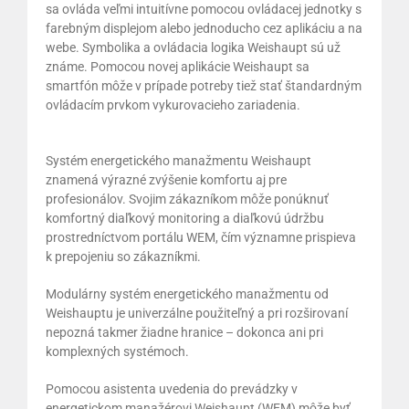
sa ovláda veľmi intuitívne pomocou ovládacej jednotky s
farebným displejom alebo jednoducho cez aplikáciu a na
webe. Symbolika a ovládacia logika Weishaupt sú už
známe. Pomocou novej aplikácie Weishaupt sa
smartfón môže v prípade potreby tiež stať štandardným
ovládacím prvkom vykurovacieho zariadenia.
Systém energetického manažmentu Weishaupt
znamená výrazné zvýšenie komfortu aj pre
profesionálov. Svojim zákazníkom môže ponúknuť
komfortný diaľkový monitoring a diaľkovú údržbu
prostredníctvom portálu WEM, čím významne prispieva
k prepojeniu so zákazníkmi.
Modulárny systém energetického manažmentu od
Weishauptu je univerzálne použiteľný a pri rozširovaní
nepozná takmer žiadne hranice – dokonca ani pri
komplexných systémoch.
Pomocou asistenta uvedenia do prevádzky v
energetickom manažérovi Weishaupt (WEM) môže byť