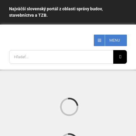
Skip
Najväčší slovenský portál z oblasti správy budov,
to
stavebníctva a TZB.
content
MENU
Hľadať:
Loading...