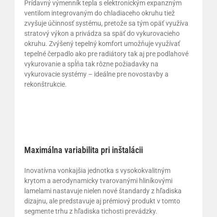
Prídavný výmenník tepla s elektronickým expanzným
ventilom integrovaným do chladiaceho okruhu tiež
zvyšuje účinnosť systému, pretože sa tým opäť využíva
stratový výkon a privádza sa späť do vykurovacieho
okruhu. Zvýšený tepelný komfort umožňuje využívať
tepelné čerpadlo ako pre radiátory tak aj pre podlahové
vykurovanie a spĺňa tak rôzne požiadavky na
vykurovacie systémy – ideálne pre novostavby a
rekonštrukcie.
Maximálna variabilita pri inštalácii
Inovatívna vonkajšia jednotka s vysokokvalitným
krytom a aerodynamicky tvarovanými hliníkovými
lamelami nastavuje nielen nové štandardy z hľadiska
dizajnu, ale predstavuje aj prémiový produkt v tomto
segmente trhu z hľadiska tichosti prevádzky.