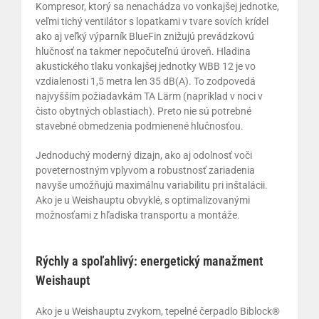
Kompresor, ktorý sa nenachádza vo vonkajšej jednotke,
veľmi tichý ventilátor s lopatkami v tvare sovích krídel
ako aj veľký výparník BlueFin znižujú prevádzkovú
hlučnosť na takmer nepočuteľnú úroveň. Hladina
akustického tlaku vonkajšej jednotky WBB 12 je vo
vzdialenosti 1,5 metra len 35 dB(A). To zodpovedá
najvyšším požiadavkám TA Lärm (napríklad v noci v
čisto obytných oblastiach). Preto nie sú potrebné
stavebné obmedzenia podmienené hlučnosťou.
Jednoduchý moderný dizajn, ako aj odolnosť voči
poveternostným vplyvom a robustnosť zariadenia
navyše umožňujú maximálnu variabilitu pri inštalácii.
Ako je u Weishauptu obvyklé, s optimalizovanými
možnosťami z hľadiska transportu a montáže.
Rýchly a spoľahlivý: energetický manažment
Weishaupt
Ako je u Weishauptu zvykom, tepelné čerpadlo Biblock®