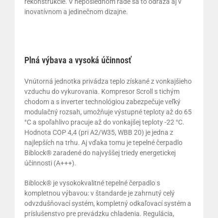
rekonštrukcie. V neposlednom rade sa to odráža aj v
inovatívnom a jedinečnom dizajne.
Plná výbava a vysoká účinnosť
Vnútorná jednotka privádza teplo získané z vonkajšieho
vzduchu do vykurovania. Kompresor Scroll s tichým
chodom a s inverter technológiou zabezpečuje veľký
modulačný rozsah, umožňuje výstupné teploty až do 65
°C a spoľahlivo pracuje až do vonkajšej teploty -22 °C.
Hodnota COP 4,4 (pri A2/W35, WBB 20) je jedna z
najlepších na trhu. Aj vďaka tomu je tepelné čerpadlo
Biblock® zaradené do najvyššej triedy energetickej
účinnosti (A+++).
Biblock® je vysokokvalitné tepelné čerpadlo s
kompletnou výbavou: v štandarde je zahrnutý celý
odvzdušňovací systém, kompletný odkaľovací systém a
príslušenstvo pre prevádzku chladenia. Regulácia,