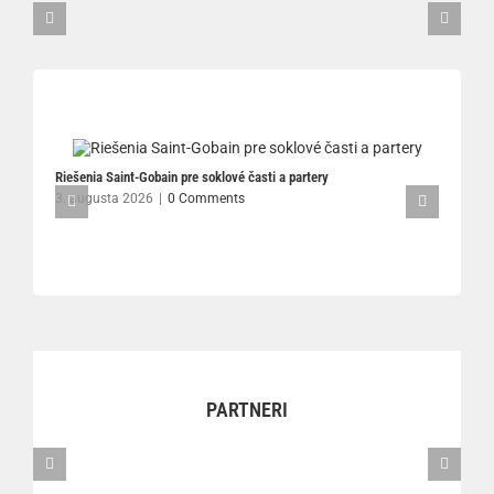
Riešenia Saint-Gobain pre soklové časti a partery
3. augusta 2026
|
0 Comments
P
l
2
PARTNERI