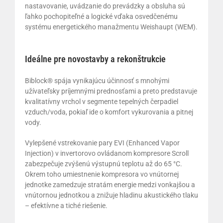
nastavovanie, uvádzanie do prevádzky a obsluha sú
ľahko pochopiteľné a logické vďaka osvedčenému
systému energetického manažmentu Weishaupt (WEM).
Ideálne pre novostavby a rekonštrukcie
Biblock® spája vynikajúcu účinnosť s mnohými
užívateľsky príjemnými prednosťami a preto predstavuje
kvalitatívny vrchol v segmente tepelných čerpadiel
vzduch/voda, pokiaľ ide o komfort vykurovania a pitnej
vody.
Vylepšené vstrekovanie pary EVI (Enhanced Vapor
Injection) v invertorovo ovládanom kompresore Scroll
zabezpečuje zvýšenú výstupnú teplotu až do 65 °C.
Okrem toho umiestnenie kompresora vo vnútornej
jednotke zamedzuje stratám energie medzi vonkajšou a
vnútornou jednotkou a znižuje hladinu akustického tlaku
– efektívne a tiché riešenie.