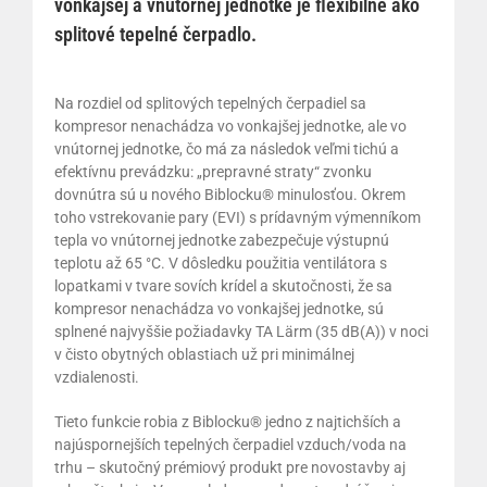
vonkajšej a vnútornej jednotke je flexibilné ako
splitové tepelné čerpadlo.
Na rozdiel od splitových tepelných čerpadiel sa
kompresor nenachádza vo vonkajšej jednotke, ale vo
vnútornej jednotke, čo má za následok veľmi tichú a
efektívnu prevádzku: „prepravné straty“ zvonku
dovnútra sú u nového Biblocku® minulosťou. Okrem
toho vstrekovanie pary (EVI) s prídavným výmenníkom
tepla vo vnútornej jednotke zabezpečuje výstupnú
teplotu až 65 °C. V dôsledku použitia ventilátora s
lopatkami v tvare sovích krídel a skutočnosti, že sa
kompresor nenachádza vo vonkajšej jednotke, sú
splnené najvyššie požiadavky TA Lärm (35 dB(A)) v noci
v čisto obytných oblastiach už pri minimálnej
vzdialenosti.
Tieto funkcie robia z Biblocku® jedno z najtichších a
najúspornejších tepelných čerpadiel vzduch/voda na
trhu – skutočný prémiový produkt pre novostavby aj