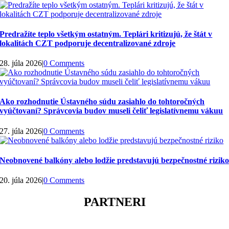
Predražíte teplo všetkým ostatným. Teplári kritizujú, že štát v
lokalitách CZT podporuje decentralizované zdroje
28. júla 2026
|
0 Comments
Ako rozhodnutie Ústavného súdu zasiahlo do tohtoročných
vyúčtovaní? Správcovia budov museli čeliť legislatívnemu vákuu
27. júla 2026
|
0 Comments
Neobnovené balkóny alebo lodžie predstavujú bezpečnostné rizik
20. júla 2026
|
0 Comments
PARTNERI