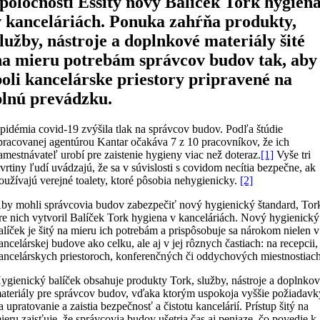
spoločnosti Essity nový Balíček Tork hygien
v kanceláriách. Ponuka zahŕňa produkty,
služby, nástroje a doplnkové materiály šité
na mieru potrebám správcov budov tak, aby
boli kancelárske priestory pripravené na
plnú prevádzku.
pidémia covid-19 zvýšila tlak na správcov budov. Podľa štúdie
pracovanej agentúrou Kantar očakáva 7 z 10 pracovníkov, že ich
amestnávateľ urobí pre zaistenie hygieny viac než doteraz.
[1]
Vyše tri
tvrtiny ľudí uvádzajú, že sa v súvislosti s covidom necítia bezpečne, ak
oužívajú verejné toalety, ktoré pôsobia nehygienicky.
[2]
by mohli správcovia budov zabezpečiť nový hygienický štandard, Tor
re nich vytvoril Balíček Tork hygiena v kanceláriách. Nový hygienický
alíček je šitý na mieru ich potrebám a prispôsobuje sa nárokom nielen v
ancelárskej budove ako celku, ale aj v jej rôznych častiach: na recepcii,
ancelárskych priestoroch, konferenčných či oddychových miestnostiach
ygienický balíček obsahuje produkty Tork, služby, nástroje a doplnko
ateriály pre správcov budov, vďaka ktorým uspokoja vyššie požiadavk
a upratovanie a zaistia bezpečnosť a čistotu kancelárií. Prístup šitý na
ieru zaisťuje, že správcovia budov ušetria čas aj peniaze, čo povedie k