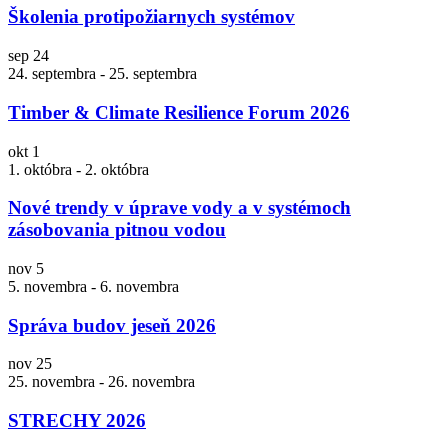
Školenia protipožiarnych systémov
sep
24
24. septembra
-
25. septembra
Timber & Climate Resilience Forum 2026
okt
1
1. októbra
-
2. októbra
Nové trendy v úprave vody a v systémoch
zásobovania pitnou vodou
nov
5
5. novembra
-
6. novembra
Správa budov jeseň 2026
nov
25
25. novembra
-
26. novembra
STRECHY 2026