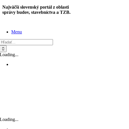
Skip
Najväčší slovenský portál z oblasti
to
správy budov, stavebníctva a TZB.
content
Menu
Hľadať:
Loading...
Loading...