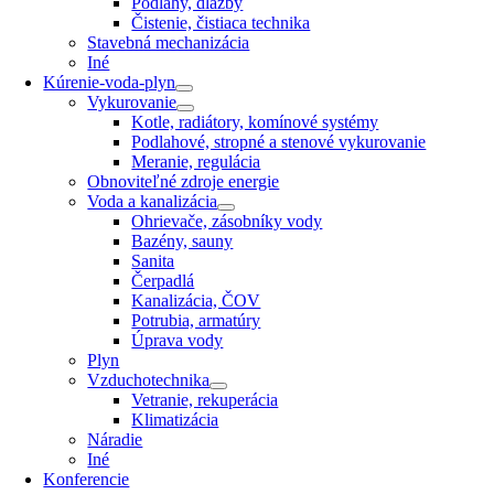
Podlahy, dlažby
Čistenie, čistiaca technika
Stavebná mechanizácia
Iné
Kúrenie-voda-plyn
Vykurovanie
Kotle, radiátory, komínové systémy
Podlahové, stropné a stenové vykurovanie
Meranie, regulácia
Obnoviteľné zdroje energie
Voda a kanalizácia
Ohrievače, zásobníky vody
Bazény, sauny
Sanita
Čerpadlá
Kanalizácia, ČOV
Potrubia, armatúry
Úprava vody
Plyn
Vzduchotechnika
Vetranie, rekuperácia
Klimatizácia
Náradie
Iné
Konferencie