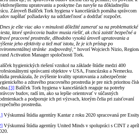
fektívnejšiemu upratovaniu a poskytne čas navyše na dôkladnejšiu
rácu. Zároveň Balíček Tork hygiena v kanceláriách pomáha správcom
udov napĺňať požiadavky na udržateľnosť a dodržať rozpočet.
Dnes je ešte viac ako v minulosti dôležité zamerať sa na problematické
iesta, ktoré správcovia budov musia riešiť, ak chcú zaistiť bezpečné a
dravé pracovné prostredie, dlhodobo vysokú úroveň upratovania a
výšenie jeho efektivity a tiež mať istotu, že je ich prístup po
nvironmentálnej stránke zodpovedný,“
hovorí Wojciech Nizio, Region
rand Activation Manager spoločnosti Tork.
alíček hygienických riešení vznikol na základe štúdie medzi 400
rofesionálnymi správcami objektov v USA, Francúzsku a Nemecku.
túdia preukázala, že zvýšenie kvality upratovania a zabezpečenie
ygienického a zdravého pracovného prostredia je pre nich prioritou čísl
edna.
[3]
Balíček Tork hygiena v kanceláriách reaguje na potreby
právcov budov, radí im, ako sa lepšie orientovať v súčasných
odmienkach a podporuje ich pri výzvach, ktorým čelia pri zaisťovaní
ezpečného prostredia.
1]
Výskumná štúdia agentúry Kantar z roku 2020 spracovaná pre Essity
2]
Výskumná štúdia agentúry United Minds v spolupráci s CINT z aprí
020.