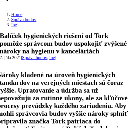
Home
Správa budov
Iné
Balíček hygienických riešení od Tork
pomôže správcom budov uspokojiť zvýšené
nároky na hygienu v kanceláriách
7. júla 2021
|
Správa budov
,
Iné
|
Nároky kladené na úroveň hygienických
štandardov na verejných miestach sú čoraz
vyššie. Upratovanie a údržba sa už
nepovažujú za rutinné úkony, ale za kľúčové
procesy prevádzky každého zariadenia. Aby
mohli správcovia budov vyššie nároky splniť
pripravila značka Tork patriaca do