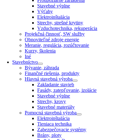
Protipožiarne zariadenia
Stavebné výplne
Výťahy
Elektroinštalácia
Strechy, strešné krytiny
Vzduchotechnika, rekuperácia
Projekčná činnosť, SW služby
Obnoviteľné zdroje energie
Meranie, regulácia, rozúčtovanie
Kurzy, školenia
Iné
Stavebníctvo
Bývanie, záhrada
Finančné riešenia, produkty
Hlavná stavebná výroba
Zakladanie stavieb
Fasády, zatepľovanie, izolácie
Stavebné výplne
Strechy, krovy
Stavebné materiály
Pomocná stavebná výroba
Elektroinštalácia
Tieniaca technika
Zabezpečovacie systémy
Brány, ploty