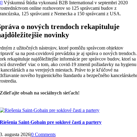
3]
Výskumná štúdia vykonaná B2B International v septembri 2020
rostredníctvom online rozhovorov so 125 správcami budov z
rancúzska, 125 správcami z Nemecka a 150 správcami z USA.
Správa o nových trendoch rekapituluje
najdôležitejšie novinky
edným z užitočných nástrojov, ktoré pomôžu správcom objektov
ripraviť sa na post-covidovú prevádzku je aj správa o nových trendoch.
ork rekapituluje najdôležitejšie informácie pre správcov budov, ktorí sa
hcú dozvedieť viac o tom, ako covid-19 zmenil požiadavky na hygienu
 kanceláriách a na verejných miestach. Práve to je kľúčové na
držiavanie nového hygienického štandardu a bezpečného kancelárskeh
rostredia.
Zdieľajte obsah na sociálnych sieťach!
Riešenia Saint-Gobain pre soklové časti a partery
3. augusta 2026
|
0 Comments