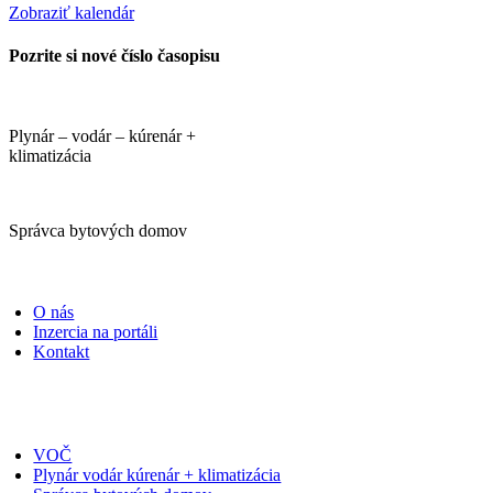
Zobraziť kalendár
Pozrite si nové číslo časopisu
Plynár – vodár – kúrenár +
klimatizácia
Správca bytových domov
PORTÁLI
O nás
Inzercia na portáli
Kontakt
ČASOPISY
VOČ
Plynár vodár kúrenár + klimatizácia