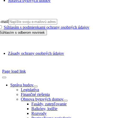
Správca bytových domov
PRIHLÁSIŤ SA NA ODBER
-mail
Súhlasím s podmienkami ochrany osobných údajov
GDPR
Zásady ochrany osobných údajov
SSN 1338-3418 © 2010 – 2025
TZB portál
Page load link
Správa budov
Legislatíva
Finančné riešenia
Obnova bytových domov
Fasády, zatepľovanie
Balkóny, lodžie
Rozvody