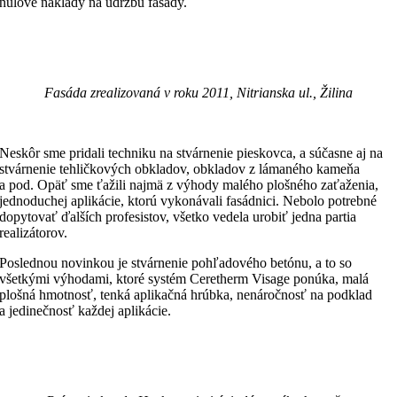
nulové náklady na údržbu fasády.
Fasáda zrealizovaná v roku 2011, Nitrianska ul., Žilina
Neskôr sme pridali techniku na stvárnenie pieskovca, a súčasne aj na
stvárnenie tehličkových obkladov, obkladov z lámaného kameňa
a pod. Opäť sme ťažili najmä z výhody malého plošného zaťaženia,
jednoduchej aplikácie, ktorú vykonávali fasádnici. Nebolo potrebné
dopytovať ďalších profesistov, všetko vedela urobiť jedna partia
realizátorov.
Poslednou novinkou je stvárnenie pohľadového betónu, a to so
všetkými výhodami, ktoré systém Ceretherm Visage ponúka, malá
plošná hmotnosť, tenká aplikačná hrúbka, nenáročnosť na podklad
a jedinečnosť každej aplikácie.