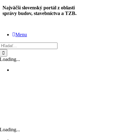
Skip
Najväčší slovenský portál z oblasti
to
správy budov, stavebníctva a TZB.
content
Menu
Hľadať:
Loading...
Loading...