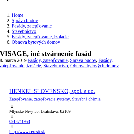
Home
Správa budov
Fasády, zatepľovanie
Stavebníctvo
Fasády, zatepľovanie, izolácie
Obnova bytových domov
VISAGE, iné stvárnenie fasád
8. marca 2019
|
Fasády, zatepľovanie
,
Správa budov
,
Fasády,
zatepľovanie, izolácie
,
Stavebníctvo
,
Obnova bytových domov
|
HENKEL SLOVENSKO, spol. s r.o.
Zatepľovanie, zatepľovacie systémy
,
Stavebná chémia
Mlynské Nivy 55, Bratislava, 82109
0918711953
http://www.ceresit.sk