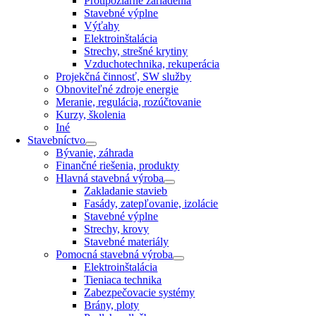
Protipožiarne zariadenia
Stavebné výplne
Výťahy
Elektroinštalácia
Strechy, strešné krytiny
Vzduchotechnika, rekuperácia
Projekčná činnosť, SW služby
Obnoviteľné zdroje energie
Meranie, regulácia, rozúčtovanie
Kurzy, školenia
Iné
Stavebníctvo
Bývanie, záhrada
Finančné riešenia, produkty
Hlavná stavebná výroba
Zakladanie stavieb
Fasády, zatepľovanie, izolácie
Stavebné výplne
Strechy, krovy
Stavebné materiály
Pomocná stavebná výroba
Elektroinštalácia
Tieniaca technika
Zabezpečovacie systémy
Brány, ploty