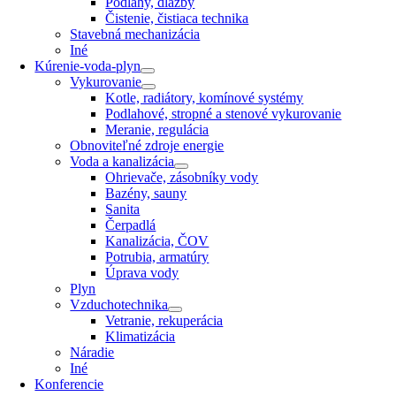
Podlahy, dlažby
Čistenie, čistiaca technika
Stavebná mechanizácia
Iné
Kúrenie-voda-plyn
Vykurovanie
Kotle, radiátory, komínové systémy
Podlahové, stropné a stenové vykurovanie
Meranie, regulácia
Obnoviteľné zdroje energie
Voda a kanalizácia
Ohrievače, zásobníky vody
Bazény, sauny
Sanita
Čerpadlá
Kanalizácia, ČOV
Potrubia, armatúry
Úprava vody
Plyn
Vzduchotechnika
Vetranie, rekuperácia
Klimatizácia
Náradie
Iné
Konferencie