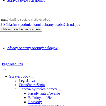
Správca bytových domov
PRIHLÁSIŤ SA NA ODBER
-mail
Súhlasím s podmienkami ochrany osobných údajov
GDPR
Zásady ochrany osobných údajov
SSN 1338-3418 © 2010 – 2025
TZB portál
Page load link
Správa budov
Legislatíva
Finančné riešenia
Obnova bytových domov
Fasády, zatepľovanie
Balkóny, lodžie
Rozvody