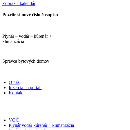
Zobraziť kalendár
Pozrite si nové číslo časopisu
Plynár – vodár – kúrenár +
klimatizácia
Správca bytových domov
PORTÁLI
O nás
Inzercia na portáli
Kontakt
ČASOPISY
VOČ
Plynár vodár kúrenár + klimatizácia