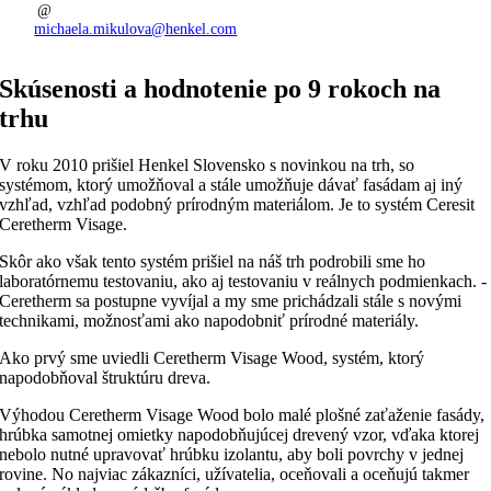
michaela.mikulova@henkel.com
Skúsenosti a hodnotenie po 9 rokoch na
trhu
V roku 2010 prišiel Henkel Slovensko s novinkou na trh, so
systémom, ktorý umožňoval a stále umožňuje dávať fasádam aj iný
vzhľad, vzhľad podobný prírodným materiálom. Je to systém Ceresit
Ceretherm Visage.
Skôr ako však tento systém prišiel na náš trh podrobili sme ho
laboratórnemu testovaniu, ako aj testovaniu v reálnych podmienkach. ­
Ceretherm sa postupne vyvíjal a my sme prichádzali stále s novými
technikami, možnosťami ako napodobniť prírodné materiály.
Ako prvý sme uviedli Ceretherm Visage Wood, systém, ktorý
napodobňoval štruktúru dreva.
Výhodou Ceretherm Visage Wood bolo malé plošné zaťaženie fasády,
hrúbka samotnej omietky napodobňujúcej drevený vzor, vďaka ktorej
nebolo nutné upravovať hrúbku izolantu, aby boli povrchy v jednej
rovine. No najviac zákazníci, užívatelia, oceňovali a oceňujú takmer