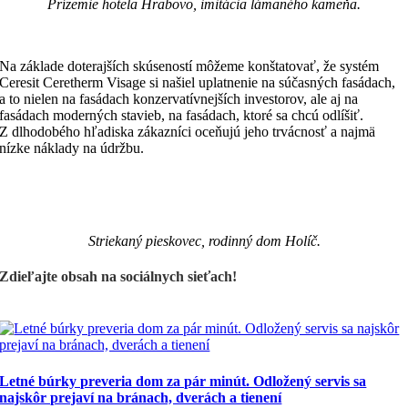
Prízemie hotela Hrabovo, imitácia lámaného kameňa.
Na základe doterajších skúseností môžeme konštatovať, že systém
Ceresit Ceretherm Visage si našiel uplatnenie na súčasných fasádach,
a to nielen na fasádach konzervatívnejších investorov, ale aj na
fasádach moderných stavieb, na fasádach, ktoré sa chcú odlíšiť.
Z dlhodobého hľadiska zákazníci oceňujú jeho trvácnosť a najmä
nízke náklady na údržbu.
Striekaný pieskovec, rodinný dom Holíč.
Zdieľajte obsah na sociálnych sieťach!
Letné búrky preveria dom za pár minút. Odložený servis sa
najskôr prejaví na bránach, dverách a tienení