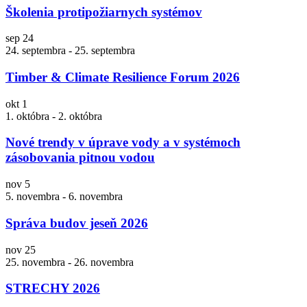
Školenia protipožiarnych systémov
sep
24
24. septembra
-
25. septembra
Timber & Climate Resilience Forum 2026
okt
1
1. októbra
-
2. októbra
Nové trendy v úprave vody a v systémoch
zásobovania pitnou vodou
nov
5
5. novembra
-
6. novembra
Správa budov jeseň 2026
nov
25
25. novembra
-
26. novembra
STRECHY 2026