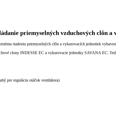
vládanie priemyselných vzduchových clôn a
pornému riadeniu priemyselných clôn a vykurovacích jednotiek vybave
zduchové clony INDESSE EC a vykurovacie jednotky SAVANA EC. Ted
uhý pre reguláciu otáčok ventilátora)