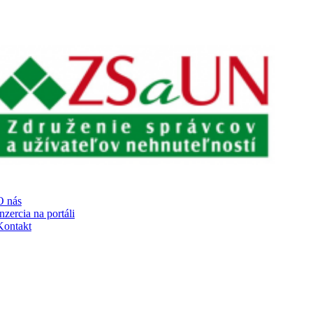
RTÁLI
O nás
nzercia na portáli
Kontakt