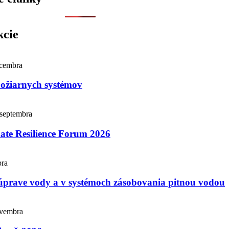
kcie
ecembra
požiarnych systémov
 septembra
te Resilience Forum 2026
bra
úprave vody a v systémoch zásobovania pitnou vodou
ovembra