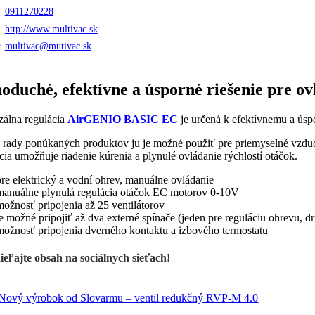
0911270228
http://www.multivac.sk
multivac@mutivac.sk
oduché, efektívne a úsporné riešenie pre o
zálna regulácia
AirGENIO BASIC EC
je určená k efektívnemu a ús
j rady ponúkaných produktov ju je možné použiť pre priemyselné v
ia umožňuje riadenie kúrenia a plynulé ovládanie rýchlostí otáčok.
pre elektrický a vodní ohrev, manuálne ovládanie
manuálne plynulá regulácia otáčok EC motorov 0-10V
možnosť pripojenia až 25 ventilátorov
je možné pripojiť až dva externé spínače (jeden pre reguláciu ohrevu, dr
možnosť pripojenia dverného kontaktu a izbového termostatu
ieľajte obsah na sociálnych sieťach!