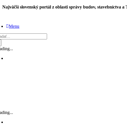
Skip
Najväčší slovenský portál z oblasti správy budov, stavebníctva a
to
content
Menu
adať:
ading...
ading...