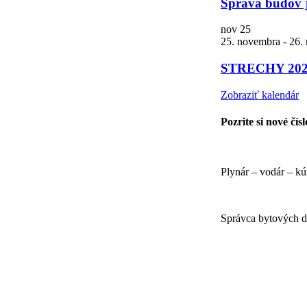
Správa budov 
nov
25
25. novembra
-
26.
STRECHY 20
Zobraziť kalendár
Pozrite si nové čís
Plynár – vodár – kú
Správca bytových 