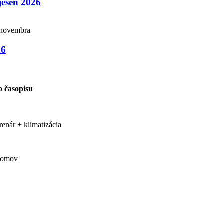
jeseň 2026
 novembra
26
lo časopisu
renár + klimatizácia
domov