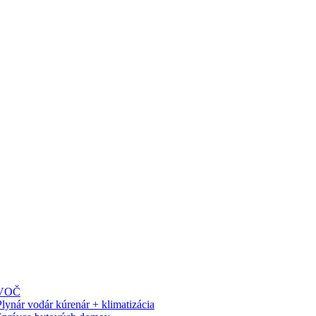
PISY
VOČ
Plynár vodár kúrenár + klimatizácia