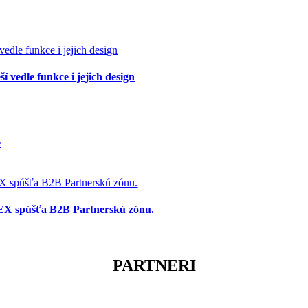
í vedle funkce i jejich design
e
X spúšťa B2B Partnerskú zónu.
PARTNERI