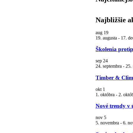
Najbližšie a
aug
19
19. augusta
-
17. d
Školenia proti
sep
24
24. septembra
-
25.
Timber & Clima
okt
1
1. októbra
-
2. októ
Nové trendy v 
nov
5
5. novembra
-
6. n