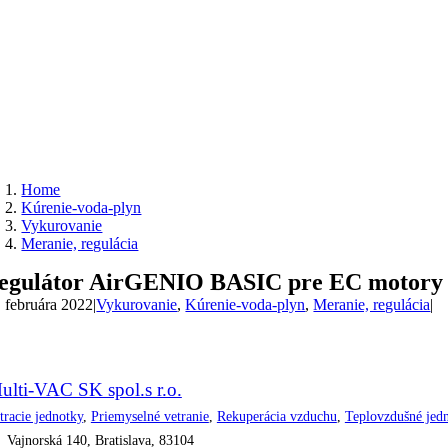
Home
Kúrenie-voda-plyn
Vykurovanie
Meranie, regulácia
egulátor AirGENIO BASIC pre EC motory
. februára 2022
|
Vykurovanie
,
Kúrenie-voda-plyn
,
Meranie, regulácia
|
ulti-VAC SK spol.s r.o.
tracie jednotky
,
Priemyselné vetranie
,
Rekuperácia vzduchu
,
Teplovzdušné jed
Vajnorská 140, Bratislava, 83104