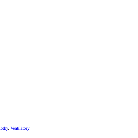
notky
,
Ventilátory