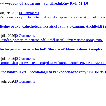
vý výrobok od Slovarmu – ventil redukčný RVP-M 4.0
 augusta 2026
|
0 Comments
ditelné prvky vzduchotechniky získávají na významu. Architekti řeš
. júla 2026
|
0 Comments
tného počasia sa netreba báť. Stačí riešiť klímu v dome komplexn
. júla 2026
|
0 Comments
line nákup HVAC technológií za veľkoobchodné ceny? KLIMAVE
. júla 2026
|
0 Comments