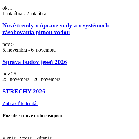
okt
1
1. októbra
-
2. októbra
Nové trendy v úprave vody a v systémoch
zásobovania pitnou vodou
nov
5
5. novembra
-
6. novembra
Správa budov jeseň 2026
nov
25
25. novembra
-
26. novembra
STRECHY 2026
Zobraziť kalendár
Pozrite si nové číslo časopisu
Plynár – vodár – kúrenár +