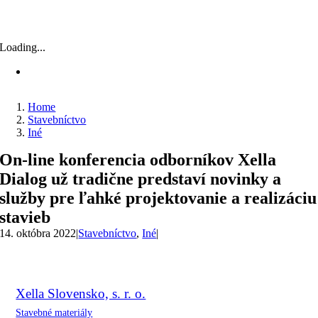
Loading...
Home
Stavebníctvo
Iné
On-line konferencia odborníkov Xella
Dialog už tradične predstaví novinky a
služby pre ľahké projektovanie a realizáciu
stavieb
14. októbra 2022
|
Stavebníctvo
,
Iné
|
Xella Slovensko, s. r. o.
Stavebné materiály