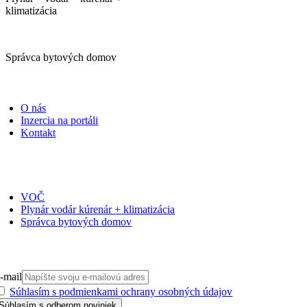
klimatizácia
Správca bytových domov
PORTÁLI
O nás
Inzercia na portáli
Kontakt
ČASOPISY
VOČ
Plynár vodár kúrenár + klimatizácia
Správca bytových domov
PRIHLÁSIŤ SA NA ODBER
-mail
Súhlasím s podmienkami ochrany osobných údajov