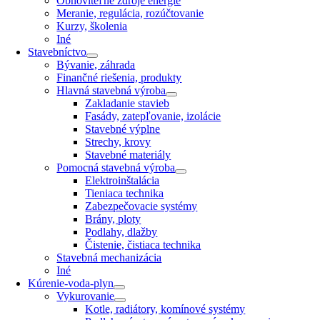
Obnoviteľné zdroje energie
Meranie, regulácia, rozúčtovanie
Kurzy, školenia
Iné
Stavebníctvo
Bývanie, záhrada
Finančné riešenia, produkty
Hlavná stavebná výroba
Zakladanie stavieb
Fasády, zatepľovanie, izolácie
Stavebné výplne
Strechy, krovy
Stavebné materiály
Pomocná stavebná výroba
Elektroinštalácia
Tieniaca technika
Zabezpečovacie systémy
Brány, ploty
Podlahy, dlažby
Čistenie, čistiaca technika
Stavebná mechanizácia
Iné
Kúrenie-voda-plyn
Vykurovanie
Kotle, radiátory, komínové systémy