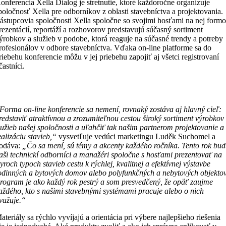
onferencia Xella Dialog je stretnutie, ktoré každoročne organizuje
poločnosť Xella pre odborníkov z oblasti stavebníctva a projektovania.
ástupcovia spoločnosti Xella spoločne so svojimi hosťami na nej form
rezentácií, reportáží a rozhovorov predstavujú súčasný sortiment
ýrobkov a služieb v podobe, ktorá reaguje na súčasné trendy a potreby
rofesionálov v odbore stavebníctva. Vďaka on-line platforme sa do
riebehu konferencie môžu v jej priebehu zapojiť aj všetci registrovaní
častníci.
Forma on-line konferencie sa nemení, rovnaký zostáva aj hlavný cieľ:
redstaviť atraktívnou a zrozumiteľnou cestou široký sortiment výrobkov
lužieb našej spoločnosti a uľahčiť tak našim partnerom projektovanie a
ealizáciu stavieb,“
vysvetľuje vedúci marketingu Luděk Suchomel a
odáva:
„Čo sa mení, sú témy a akcenty každého ročníka. Tento rok bu
aši technickí odborníci a manažéri spoločne s hosťami prezentovať na
tyroch typoch stavieb cestu k rýchlej, kvalitnej a efektívnej výstavbe
odinných a bytových domov alebo polyfunkčných a nebytových objektov
rogram je ako každý rok pestrý a som presvedčený, že opäť zaujme
aždého, kto s našimi stavebnými systémami pracuje alebo o nich
važuje.“
ateriály sa rýchlo vyvíjajú a orientácia pri výbere najlepšieho riešenia