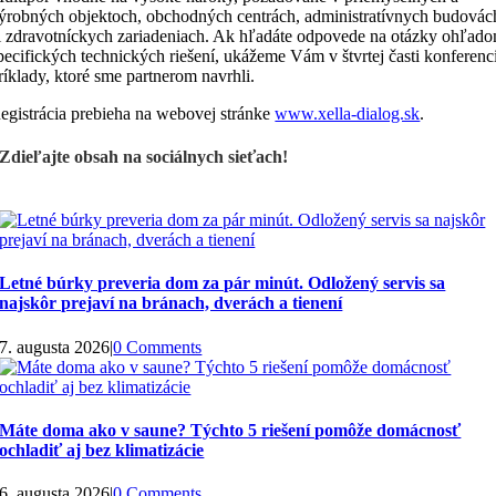
ýrobných objektoch, obchodných centrách, administratívnych budovác
i zdravotníckych zariadeniach. Ak hľadáte odpovede na otázky ohľad
pecifických technických riešení, ukážeme Vám v štvrtej časti konferenc
ríklady, ktoré sme partnerom navrhli.
egistrácia prebieha na webovej stránke
www.xella-dialog.sk
.
Zdieľajte obsah na sociálnych sieťach!
Letné búrky preveria dom za pár minút. Odložený servis sa
najskôr prejaví na bránach, dverách a tienení
7. augusta 2026
|
0 Comments
Máte doma ako v saune? Týchto 5 riešení pomôže domácnosť
ochladiť aj bez klimatizácie
6. augusta 2026
|
0 Comments