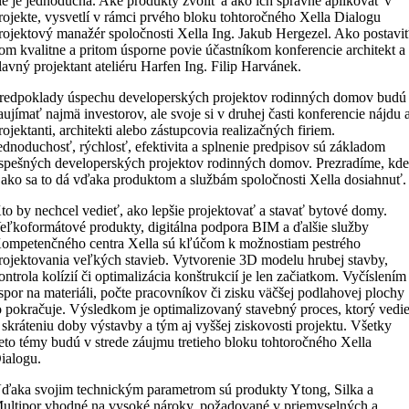
ie je jednoduchá. Aké produkty zvoliť a ako ich správne aplikovať v
rojekte, vysvetlí v rámci prvého bloku tohtoročného Xella Dialogu
rojektový manažér spoločnosti Xella Ing. Jakub Hergezel. Ako postavi
om kvalitne a pritom úsporne povie účastníkom konferencie architekt a
lavný projektant ateliéru Harfen Ing. Filip Harvánek.
redpoklady úspechu developerských projektov rodinných domov budú
aujímať najmä investorov, ale svoje si v druhej časti konferencie nájdu 
rojektanti, architekti alebo zástupcovia realizačných firiem.
ednoduchosť, rýchlosť, efektivita a splnenie predpisov sú základom
spešných developerských projektov rodinných domov. Prezradíme, kd
 ako sa to dá vďaka produktom a službám spoločnosti Xella dosiahnuť.
to by nechcel vedieť, ako lepšie projektovať a stavať bytové domy.
eľkoformátové produkty, digitálna podpora BIM a ďalšie služby
ompetenčného centra Xella sú kľúčom k možnostiam pestrého
rojektovania veľkých stavieb. Vytvorenie 3D modelu hrubej stavby,
ontrola kolízií či optimalizácia konštrukcií je len začiatkom. Vyčíslením
spor na materiáli, počte pracovníkov či zisku väčšej podlahovej plochy
o pokračuje. Výsledkom je optimalizovaný stavebný proces, ktorý vedi
 skráteniu doby výstavby a tým aj vyššej ziskovosti projektu. Všetky
ieto témy budú v strede záujmu tretieho bloku tohtoročného Xella
ialogu.
ďaka svojim technickým parametrom sú produkty Ytong, Silka a
ultipor vhodné na vysoké nároky, požadované v priemyselných a