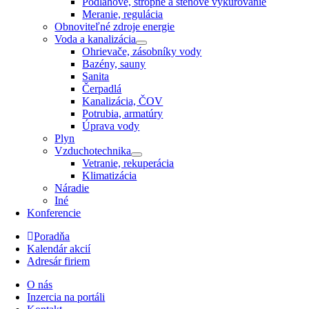
Podlahové, stropné a stenové vykurovanie
Meranie, regulácia
Obnoviteľné zdroje energie
Voda a kanalizácia
Ohrievače, zásobníky vody
Bazény, sauny
Sanita
Čerpadlá
Kanalizácia, ČOV
Potrubia, armatúry
Úprava vody
Plyn
Vzduchotechnika
Vetranie, rekuperácia
Klimatizácia
Náradie
Iné
Konferencie
Poradňa
Kalendár akcií
Adresár firiem
O nás
Inzercia na portáli