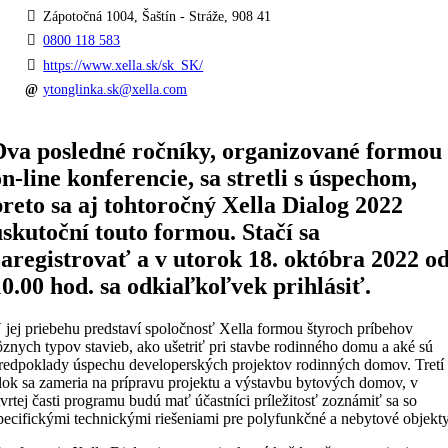
Zápotočná 1004, Šaštín - Stráže, 908 41
0800 118 583
https://www.xella.sk/sk_SK/
ytonglinka.sk@xella.com
Dva posledné ročníky, organizované formou
on-line konferencie, sa stretli s úspechom,
preto sa aj tohtoročný Xella Dialog 2022
uskutoční touto formou. Stačí sa
zaregistrovať a v utorok 18. októbra 2022 o
10.00 hod. sa odkiaľkoľvek prihlásiť.
 jej priebehu predstaví spoločnosť Xella formou štyroch príbehov
ôznych typov stavieb, ako ušetriť pri stavbe rodinného domu a aké sú
redpoklady úspechu developerských projektov rodinných domov. Tretí
lok sa zameria na prípravu projektu a výstavbu bytových domov, v
tvrtej časti programu budú mať účastníci príležitosť zoznámiť sa so
pecifickými technickými riešeniami pre polyfunkčné a nebytové objekty