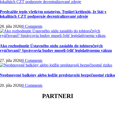
Predražíte teplo všetkým ostatným. Teplári kritizujú, že štát v
lokalitách CZT podporuje decentralizované zdroje
28. júla 2026
|
0 Comments
Ako rozhodnutie Ústavného súdu zasiahlo do tohtoročných
vyúčtovaní? Správcovia budov museli čeliť legislatívnemu vákuu
27. júla 2026
|
0 Comments
Neobnovené balkóny alebo lodžie predstavujú bezpečnostné rizik
20. júla 2026
|
0 Comments
PARTNERI