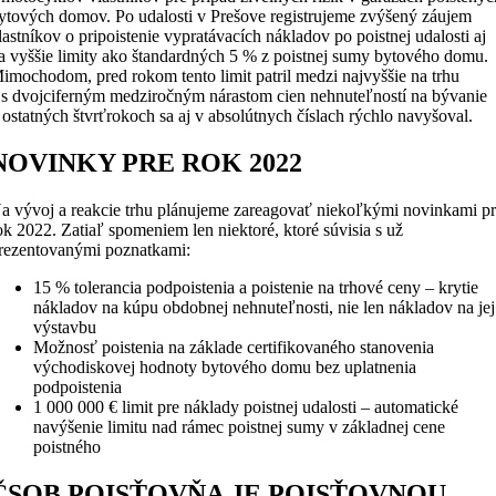
ytových domov. Po udalosti v Prešove registrujeme zvýšený záujem
lastníkov o pripoistenie vypratávacích nákladov po poistnej udalosti aj
a vyššie limity ako štandardných 5 % z poistnej sumy bytového domu.
imochodom, pred rokom tento limit patril medzi najvyššie na trhu
 s dvojciferným medziročným nárastom cien nehnuteľností na bývanie
 ostatných štvrťrokoch sa aj v absolútnych číslach rýchlo navyšoval.
NOVINKY PRE ROK 2022
a vývoj a reakcie trhu plánujeme zareagovať niekoľkými novinkami p
ok 2022. Zatiaľ spomeniem len niektoré, ktoré súvisia s už
rezentovanými poznatkami:
15 % tolerancia podpoistenia a poistenie na trhové ceny – krytie
nákladov na kúpu obdobnej nehnuteľnosti, nie len nákladov na jej
výstavbu
Možnosť poistenia na základe certifikovaného stanovenia
východiskovej hodnoty bytového domu bez uplatnenia
podpoistenia
1 000 000 € limit pre náklady poistnej udalosti – automatické
navýšenie limitu nad rámec poistnej sumy v základnej cene
poistného
ČSOB POISŤOVŇA JE POISŤOVNOU