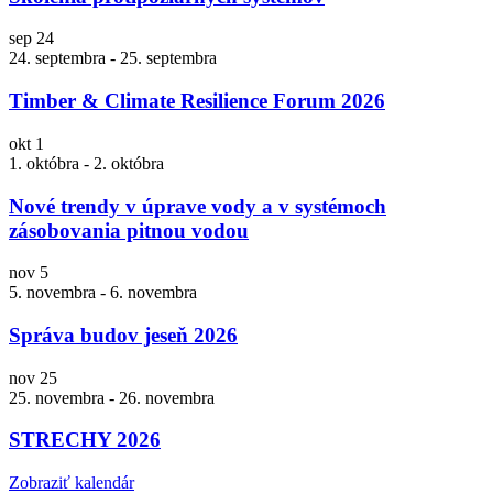
sep
24
24. septembra
-
25. septembra
Timber & Climate Resilience Forum 2026
okt
1
1. októbra
-
2. októbra
Nové trendy v úprave vody a v systémoch
zásobovania pitnou vodou
nov
5
5. novembra
-
6. novembra
Správa budov jeseň 2026
nov
25
25. novembra
-
26. novembra
STRECHY 2026
Zobraziť kalendár