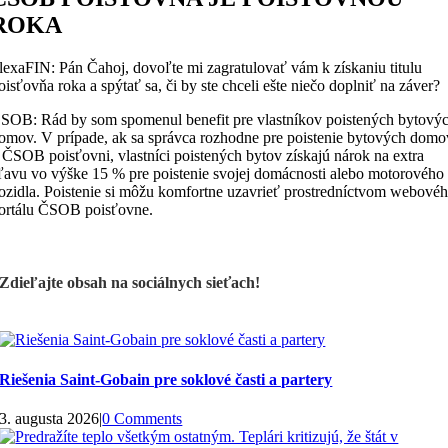
ROKA
lexaFIN: Pán Čahoj, dovoľte mi zagratulovať vám k získaniu titulu
oisťovňa roka a spýtať sa, či by ste chceli ešte niečo doplniť na záver?
SOB: Rád by som spomenul benefit pre vlastníkov poistených bytový
omov. V prípade, ak sa správca rozhodne pre poistenie bytových domo
 ČSOB poisťovni, vlastníci poistených bytov získajú nárok na extra
ľavu vo výške 15 % pre poistenie svojej domácnosti alebo motorového
ozidla. Poistenie si môžu komfortne uzavrieť prostredníctvom webové
ortálu ČSOB poisťovne.
Zdieľajte obsah na sociálnych sieťach!
Riešenia Saint-Gobain pre soklové časti a partery
3. augusta 2026
|
0 Comments