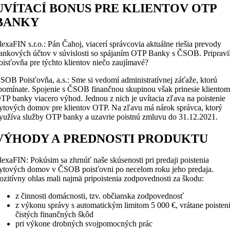
UVÍTACÍ BONUS PRE KLIENTOV OTP
BANKY
lexaFIN s.r.o.: Pán Čahoj, viacerí správcovia aktuálne riešia prevody
ankových účtov v súvislosti so spájaním OTP Banky s ČSOB. Pripravi
oisťovňa pre týchto klientov niečo zaujímavé?
SOB Poisťovňa, a.s.: Sme si vedomí administratívnej záťaže, ktorú
pomínate. Spojenie s ČSOB finančnou skupinou však prinesie kliento
TP banky viacero výhod. Jednou z nich je uvítacia zľava na poistenie
ytových domov pre klientov OTP. Na zľavu má nárok správca, ktorý
yužíva služby OTP banky a uzavrie poistnú zmluvu do 31.12.2021.
VÝHODY A PREDNOSTI PRODUKTU
lexaFIN: Pokúsim sa zhrnúť naše skúsenosti pri predaji poistenia
ytových domov v ČSOB poisťovni po necelom roku jeho predaja.
ozitívny ohlas mali najmä pripoistenia zodpovednosti za škodu:
z činnosti domácnosti, tzv. občianska zodpovednosť
z výkonu správy s automatickým limitom 5 000 €, vrátane poisten
čistých finančných škôd
pri výkone drobných svojpomocných prác