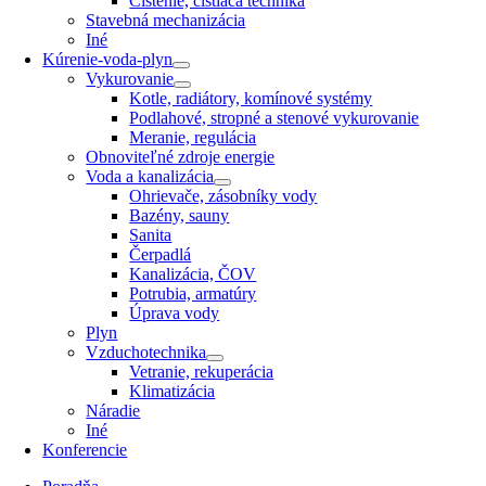
Čistenie, čistiaca technika
Stavebná mechanizácia
Iné
Kúrenie-voda-plyn
Vykurovanie
Kotle, radiátory, komínové systémy
Podlahové, stropné a stenové vykurovanie
Meranie, regulácia
Obnoviteľné zdroje energie
Voda a kanalizácia
Ohrievače, zásobníky vody
Bazény, sauny
Sanita
Čerpadlá
Kanalizácia, ČOV
Potrubia, armatúry
Úprava vody
Plyn
Vzduchotechnika
Vetranie, rekuperácia
Klimatizácia
Náradie
Iné
Konferencie