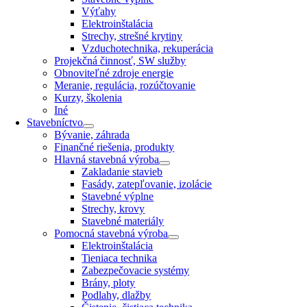
Výťahy
Elektroinštalácia
Strechy, strešné krytiny
Vzduchotechnika, rekuperácia
Projekčná činnosť, SW služby
Obnoviteľné zdroje energie
Meranie, regulácia, rozúčtovanie
Kurzy, školenia
Iné
Stavebníctvo
Bývanie, záhrada
Finančné riešenia, produkty
Hlavná stavebná výroba
Zakladanie stavieb
Fasády, zatepľovanie, izolácie
Stavebné výplne
Strechy, krovy
Stavebné materiály
Pomocná stavebná výroba
Elektroinštalácia
Tieniaca technika
Zabezpečovacie systémy
Brány, ploty
Podlahy, dlažby