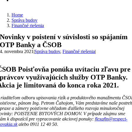
Home
Správa budov
Finančné riešenia
Novinky v poistení v súvislosti so spájaním
OTP Banky a ČSOB
4. novembra 2021
|
Správa budov
,
Finančné riešenia
|
ČSOB Poisťovňa ponúka uvítaciu zľavu pre
správcov využívajúcich služby OTP Banky.
Akcia je limitovaná do konca roka 2021.
riaditeľom odboru upisovania rizík a produktového manažmentu ČS
oisťovne, pánom Ing. Petrom Čahojom, Vám predstavíme naše postre
 praxe a zámery poisťovne ohľadom ďalšieho rozvoja minuloročnej
ovinky: POISTENIE BYTOVÝCH DOMOV. V prípade záujmu sme
ám k dispozícií pre
vypracovanie akciovej ponuky
:
flexafin@respect-
lovakia.sk
alebo 0911 12 40 50.