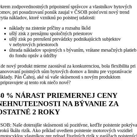
krem zodpovednostných pripoistení správcov a vlastníkov bytových
omov, pri posudzovaní ponúk zaujal v ČSOB poisťovni nový trend
rytia nákladov, ktoré vzniknú po poistnej udalosti:
náklady na zistenie príčiny a rozsahu škôd
ušlý zisk z prenájmu spoločných priestorov
ušlý zisk po prerušení prevádzky podnikajúcich subjektov
v nebytových priestoroch
úhrada nákladov spojených s bývaním, vrátane mesačných platieb
do fondu opráv a údržby
de nový produkt mierne zaostával za konkurenciou, bola flexi­bilita pri
tanovovaní poistných súm bytových domov a limitu pre vypratávacie
áklady. Pán Čahoj, aké sú vaše skúsenosti s novým produktom
 pripravujete aj tento rok niečo nové?
30 % NÁRAST PRIEMERNEJ CENY
NEHNUTEĽNOSTI NA BÝVANIE ZA
OSTATNÉ 2 ROKY
SOB: Naše doterajšie skúsenosti sú pozitívne, keďže poistenie pokrýv
irokú škálu rizík. Ako príklad uvediem poistenie motorových vozidiel
 motocyklov vlastníkov pre prípad živelných rizík v garážach poistenýc