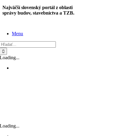
Skip
Najväčší slovenský portál z oblasti
to
správy budov, stavebníctva a TZB.
content
Menu
Hľadať:
Loading...
Loading...