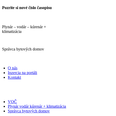
Pozrite si nové číslo časopisu
Plynár – vodár – kúrenár +
klimatizácia
Správca bytových domov
PORTÁLI
O nás
Inzercia na portáli
Kontakt
ČASOPISY
VOČ
Plynár vodár kúrenár + klimatizácia
Správca bytových domov