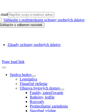
PRIHLÁSIŤ SA NA ODBER
-mail
Súhlasím s podmienkami ochrany osobných údajov
GDPR
Zásady ochrany osobných údajov
SSN 1338-3418 © 2010 – 2025
TZB portál
Page load link
Správa budov
Legislatíva
Finančné riešenia
Obnova bytových domov
Fasády, zatepľovanie
Balkóny, lodžie
Rozvody
Protipožiarne zariadenia
Stavebné výplne