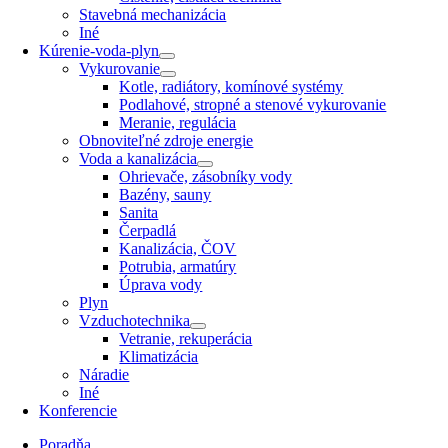
Stavebná mechanizácia
Iné
Kúrenie-voda-plyn
Vykurovanie
Kotle, radiátory, komínové systémy
Podlahové, stropné a stenové vykurovanie
Meranie, regulácia
Obnoviteľné zdroje energie
Voda a kanalizácia
Ohrievače, zásobníky vody
Bazény, sauny
Sanita
Čerpadlá
Kanalizácia, ČOV
Potrubia, armatúry
Úprava vody
Plyn
Vzduchotechnika
Vetranie, rekuperácia
Klimatizácia
Náradie
Iné
Konferencie
Poradňa