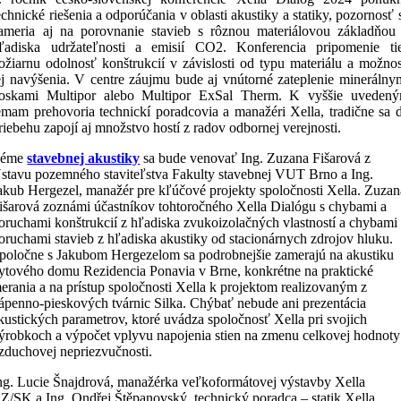
echnické riešenia a odporúčania v oblasti akustiky a statiky, pozornosť 
ameria aj na porovnanie stavieb s rôznou materiálovou základňou
ľadiska udržateľnosti a emisií CO2. Konferencia pripomenie ti
ožiarnu odolnosť konštrukcií v závislosti od typu materiálu a možnos
ej navýšenia. V centre záujmu bude aj vnútorné zateplenie minerálny
oskami Multipor alebo Multipor ExSal Therm. K vyššie uveden
émam prehovoria technickí poradcovia a manažéri Xella, tradične sa 
riebehu zapojí aj množstvo hostí z radov odbornej verejnosti.
Téme
stavebnej akustiky
sa bude venovať Ing. Zuzana Fišarová z
stavu pozemného staviteľstva Fakulty stavebnej VUT Brno a Ing.
akub Hergezel, manažér pre kľúčové projekty spoločnosti Xella. Zuzan
išarová zoznámi účastníkov tohtoročného Xella Dialógu s chybami a
oruchami konštrukcií z hľadiska zvukoizolačných vlastností a chybami
oruchami stavieb z hľadiska akustiky od stacionárnych zdrojov hluku.
poločne s Jakubom Hergezelom sa podrobnejšie zamerajú na akustiku
ytového domu Rezidencia Ponavia v Brne, konkrétne na praktické
erania a na prístup spoločnosti Xella k projektom realizovaným z
ápenno-pieskových tvárnic Silka. Chýbať nebude ani prezentácia
kustických parametrov, ktoré uvádza spoločnosť Xella pri svojich
ýrobkoch a výpočet vplyvu napojenia stien na zmenu celkovej hodnoty
zduchovej nepriezvučnosti.
ng. Lucie Šnajdrová, manažérka veľkoformátovej výstavby Xella
Z/SK a Ing. Ondřej Štěpanovský, technický poradca – statik Xella