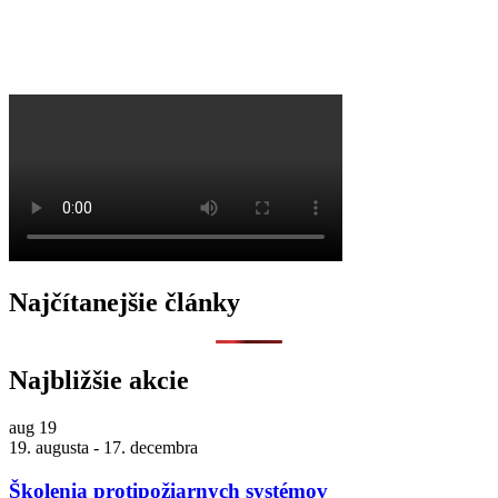
O
Najčítanejšie články
Najbližšie akcie
aug
19
19. augusta
-
17. decembra
Školenia protipožiarnych systémov