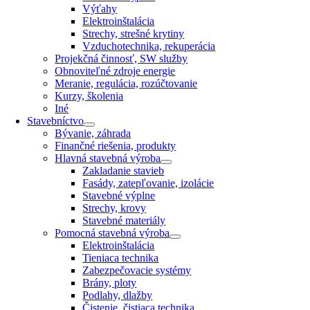
Výťahy
Elektroinštalácia
Strechy, strešné krytiny
Vzduchotechnika, rekuperácia
Projekčná činnosť, SW služby
Obnoviteľné zdroje energie
Meranie, regulácia, rozúčtovanie
Kurzy, školenia
Iné
Stavebníctvo
Bývanie, záhrada
Finančné riešenia, produkty
Hlavná stavebná výroba
Zakladanie stavieb
Fasády, zatepľovanie, izolácie
Stavebné výplne
Strechy, krovy
Stavebné materiály
Pomocná stavebná výroba
Elektroinštalácia
Tieniaca technika
Zabezpečovacie systémy
Brány, ploty
Podlahy, dlažby
Čistenie, čistiaca technika