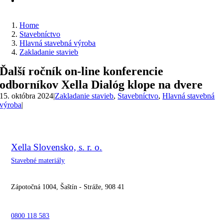
Home
Stavebníctvo
Hlavná stavebná výroba
Zakladanie stavieb
Ďalší ročník on-line konferencie
odborníkov Xella Dialóg klope na dvere
15. októbra 2024
|
Zakladanie stavieb
,
Stavebníctvo
,
Hlavná stavebná
výroba
|
Xella Slovensko, s. r. o.
Stavebné materiály
Zápotočná 1004, Šaštín - Stráže, 908 41
0800 118 583