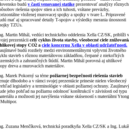
lovensko budú
v časti venovanej statike
prezentovať analýzy rôznych
pôsobov riešenia spojov stien a ich tuhosti, vrátane preväzby,
orizontálne vloženej murovacej spojky a spojky v tvare L. Pripravené
udú mať aj spracované detaily T-spojov a výsledky merania únosnosti
pojky TZUs.
ng. Martin Mihál, vedúci technického oddelenia Xella CZ/SK, priblíži 
vojej prezentácii
celý cyklus života stavby, všeobecné ciele znižovani
hlíkovej stopy CO2 a
ciele koncernu Xella v oblasti udržateľnosti.
aujímavé budú rozdiely medzi environmentálnymi vplyvmi životného
yklu stavieb s rôznou materiálovou základňou, čerpané z niekoľkých
uzemských a zahraničných štúdií. Martin Mihál porovná aj uhlíkové
topy dreva a murovacích materiálov.
ng. Marek Pokorný sa téme
požiarnej bezpečnosti riešenia stavieb
enuje dlhodobo a v rámci svojej prezentácie prinesie nielen všeobecný
rehľad legislatívy a terminológie v oblasti požiarnej ochrany. Zaujímav
ude jeho pohľad na požiarnu odolnosť konštrukcií v závislosti od typu
ateriálu a možnosti jej navýšenia vrátane skúseností s materiálmi Yton
 Multipor.
ng. Zuzana Menčíková, technická poradkyňa Xella CZ/SK a Ing. Luká