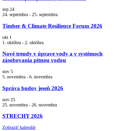
sep
24
24. septembra
-
25. septembra
Timber & Climate Resilience Forum 2026
okt
1
1. októbra
-
2. októbra
Nové trendy v úprave vody a v systémoch
zásobovania pitnou vodou
nov
5
5. novembra
-
6. novembra
Správa budov jeseň 2026
nov
25
25. novembra
-
26. novembra
STRECHY 2026
Zobraziť kalendár