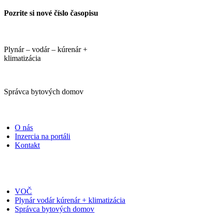
Pozrite si nové číslo časopisu
Plynár – vodár – kúrenár +
klimatizácia
Správca bytových domov
PORTÁLI
O nás
Inzercia na portáli
Kontakt
ČASOPISY
VOČ
Plynár vodár kúrenár + klimatizácia
Správca bytových domov