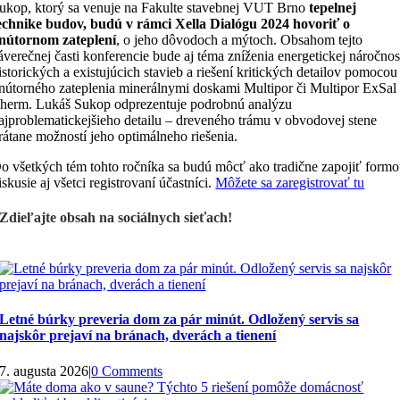
ukop, ktorý sa venuje na Fakulte stavebnej VUT Brno
tepelnej
echnike budov, budú v rámci Xella Dialógu 2024 hovoriť o
nútornom zateplení
, o jeho dôvodoch a mýtoch. Obsahom tejto
áverečnej časti konferencie bude aj téma zníženia energetickej náročnos
istorických a existujúcich stavieb a riešení kritických detailov pomocou
nútorného zateplenia minerálnymi doskami Multipor či Multipor ExSal
herm. Lukáš Sukop odprezentuje podrobnú analýzu
ajproblematickejšieho detailu – dreveného trámu v obvodovej stene
rátane možností jeho optimálneho riešenia.
o všetkých tém tohto ročníka sa budú môcť ako tradične zapojiť form
iskusie aj všetci registrovaní účastníci.
Môžete sa zaregistrovať tu
Zdieľajte obsah na sociálnych sieťach!
Letné búrky preveria dom za pár minút. Odložený servis sa
najskôr prejaví na bránach, dverách a tienení
7. augusta 2026
|
0 Comments