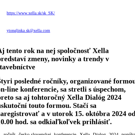
https://www.xella.sk/sk_SK/
ytonglinka.sk@xella.com
Aj tento rok na nej spoločnosť Xella
predstaví zmeny, novinky a trendy v
stavebníctve
Štyri posledné ročníky, organizované formo
on-line konferencie, sa stretli s úspechom,
preto sa aj tohtoročný Xella Dialóg 2024
uskutoční touto formou. Stačí sa
zaregistrovať a v utorok 15. októbra 2024 o
10.00 hod. sa odkiaľkoľvek prihlásiť.
. ročník česko-slovenskej konferencie Xella Dialog 2024 ponúk