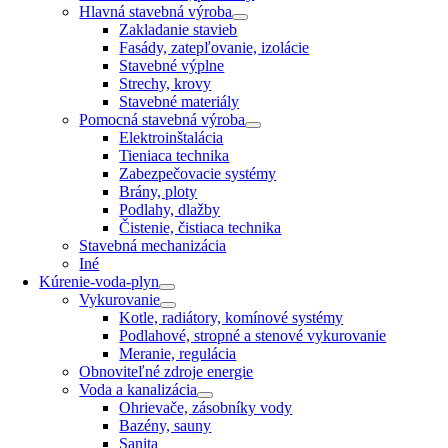
Hlavná stavebná výroba
Zakladanie stavieb
Fasády, zatepľovanie, izolácie
Stavebné výplne
Strechy, krovy
Stavebné materiály
Pomocná stavebná výroba
Elektroinštalácia
Tieniaca technika
Zabezpečovacie systémy
Brány, ploty
Podlahy, dlažby
Čistenie, čistiaca technika
Stavebná mechanizácia
Iné
Kúrenie-voda-plyn
Vykurovanie
Kotle, radiátory, komínové systémy
Podlahové, stropné a stenové vykurovanie
Meranie, regulácia
Obnoviteľné zdroje energie
Voda a kanalizácia
Ohrievače, zásobníky vody
Bazény, sauny
Sanita