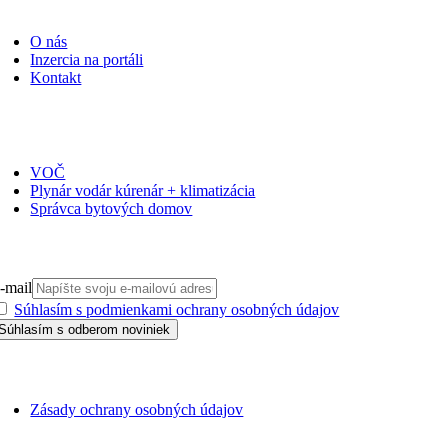
PORTÁLI
O nás
Inzercia na portáli
Kontakt
ČASOPISY
VOČ
Plynár vodár kúrenár + klimatizácia
Správca bytových domov
PRIHLÁSIŤ SA NA ODBER
-mail
Súhlasím s podmienkami ochrany osobných údajov
GDPR
Zásady ochrany osobných údajov
SSN 1338-3418 © 2010 – 2025
TZB portál