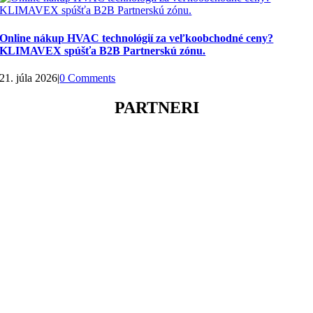
Online nákup HVAC technológií za veľkoobchodné ceny?
KLIMAVEX spúšťa B2B Partnerskú zónu.
21. júla 2026
|
0 Comments
PARTNERI