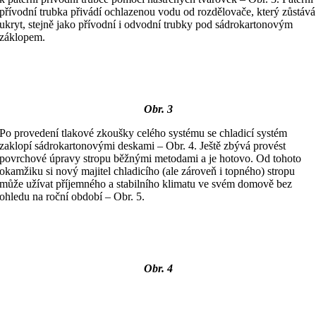
přívodní trubka přivádí ochlazenou vodu od rozdělovače, který zůstává
ukryt, stejně jako přívodní i odvodní trubky pod sádrokartonovým
záklopem.
Obr. 3
Po provedení tlakové zkoušky celého systému se chladicí systém
zaklopí sádrokartonovými deskami – Obr. 4. Ještě zbývá provést
povrchové úpravy stropu běžnými metodami a je hotovo. Od tohoto
okamžiku si nový majitel chladicího (ale zároveň i topného) stropu
může užívat příjemného a stabilního klimatu ve svém domově bez
ohledu na roční období – Obr. 5.
Obr. 4