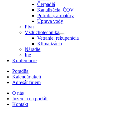
Čerpadlá
Kanalizácia, ČOV
Potrubia, armatúry
Úprava vody
Plyn
Vzduchotechnika
Vetranie, rekuperácia
Klimatizácia
Náradie
Iné
Konferencie
Poradňa
Kalendár akcií
Adresár firiem
O nás
Inzercia na portáli
Kontakt