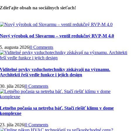
Zdieľajte obsah na sociálnych sieťach!
Nový výrobok od Slovarmu – ventil redukčný RVP-M 4.0
5. augusta 2026
|
0 Comments
Viditelné prvky vzduchotechniky získávají na významu.
Architekti řeší vedle funkce i jejich design
30. júla 2026
|
0 Comments
Letného počasia sa netreba báť. Stačí riešiť klímu v dome
komplexne
23. júla 2026
|
0 Comments