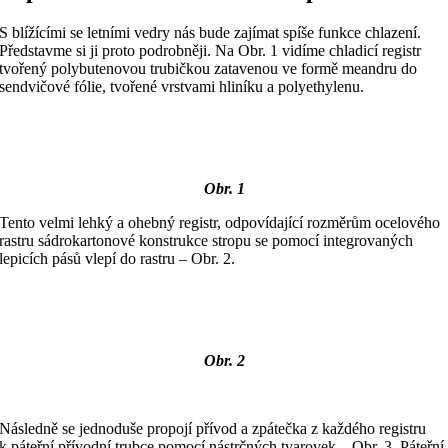
S blížícími se letními vedry nás bude zajímat spíše funkce chlazení.
Představme si ji proto podrobněji. Na Obr. 1 vidíme chladicí registr
tvořený polybutenovou trubičkou zatavenou ve formě meandru do
sendvičové fólie, tvořené vrstvami hliníku a polyethylenu.
Obr. 1
Tento velmi lehký a ohebný registr, odpovídající rozměrům ocelového
rastru sádrokartonové konstrukce stropu se pomocí integrovaných
lepicích pásů vlepí do rastru – Obr. 2.
Obr. 2
Následně se jednoduše propojí přívod a zpátečka z každého registru
k páteřní přívodní trubce pomocí nástrčných tvarovek – Obr. 3. Páteřní