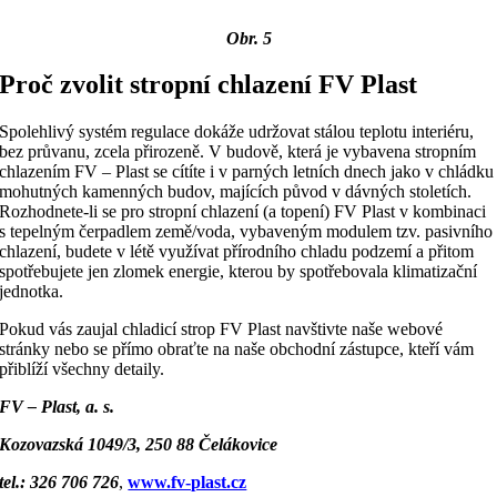
Obr. 5
Proč zvolit stropní chlazení FV Plast
Spolehlivý systém regulace dokáže udržovat stálou teplotu interiéru,
bez průvanu, zcela přirozeně. V budově, která je vybavena stropním
chlazením FV – Plast se cítíte i v parných letních dnech jako v chládku
mohutných kamenných budov, majících původ v dávných stoletích.
Rozhodnete-li se pro stropní chlazení (a topení) FV Plast v kombinaci
s tepelným čerpadlem země/voda, vybaveným modulem tzv. pasivního
chlazení, budete v létě využívat přírodního chladu podzemí a přitom
spotřebujete jen zlomek energie, kterou by spotřebovala klimatizační
jednotka.
Pokud vás zaujal chladicí strop FV Plast navštivte naše webové
stránky nebo se přímo obraťte na naše obchodní zástupce, kteří vám
přiblíží všechny detaily.
FV – Plast, a. s.
Kozovazská 1049/3, 250 88 Čelákovice
tel.: 326 706 726
,
www.fv-plast.cz