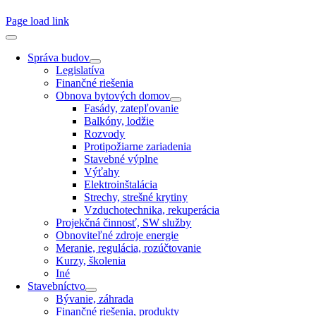
Page load link
Správa budov
Legislatíva
Finančné riešenia
Obnova bytových domov
Fasády, zatepľovanie
Balkóny, lodžie
Rozvody
Protipožiarne zariadenia
Stavebné výplne
Výťahy
Elektroinštalácia
Strechy, strešné krytiny
Vzduchotechnika, rekuperácia
Projekčná činnosť, SW služby
Obnoviteľné zdroje energie
Meranie, regulácia, rozúčtovanie
Kurzy, školenia
Iné
Stavebníctvo
Bývanie, záhrada
Finančné riešenia, produkty