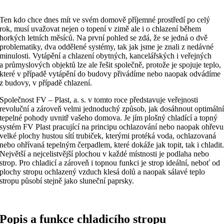
Ten kdo chce dnes mít ve svém domově příjemné prostředí po celý
rok, musí uvažovat nejen o topení v zimě ale i o chlazení během
horkých letních měsíců. Na první pohled se zdá, že se jedná o dvě
problematiky, dva oddělené systémy, tak jak jsme je znali z nedávné
minulosti. Vytápění a chlazení obytných, kancelářských i veřejných
a průmyslových objektů lze ale řešit společně, protože je spojuje teplo,
které v případě vytápění do budovy přivádíme nebo naopak odvádíme
z budovy, v případě chlazení.
Společnost FV – Plast, a. s. v tomto roce představuje veřejnosti
revoluční a zároveň velmi jednoduchý způsob, jak dosáhnout optimáln
tepelné pohody uvnitř vašeho domova. Je jím plošný chladící a topný
systém FV Plast pracující na principu ochlazování nebo naopak ohřevu
velké plochy hustou sítí trubiček, kterými protéká voda, ochlazovaná
nebo ohřívaná tepelným čerpadlem, které dokáže jak topit, tak i chladit
Největší a nejcelistvější plochou v každé místnosti je podlaha nebo
strop. Pro chladicí a zároveň i topnou funkci je strop ideální, neboť od
plochy stropu ochlazený vzduch klesá dolů a naopak sálavé teplo
stropu působí stejně jako sluneční paprsky.
Popis a funkce chladicího stropu