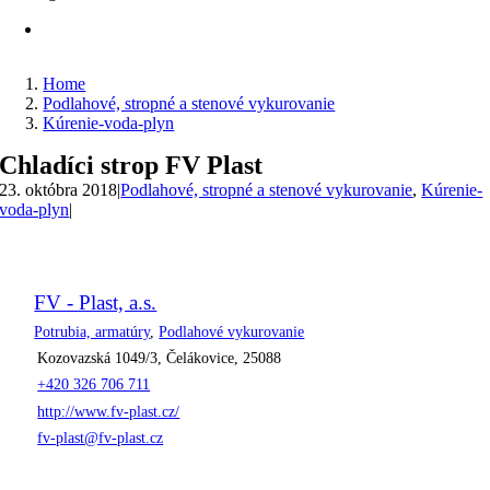
Home
Podlahové, stropné a stenové vykurovanie
Kúrenie-voda-plyn
Chladíci strop FV Plast
23. októbra 2018
|
Podlahové, stropné a stenové vykurovanie
,
Kúrenie-
voda-plyn
|
FV - Plast, a.s.
Potrubia, armatúry
,
Podlahové vykurovanie
Kozovazská 1049/3, Čelákovice, 25088
+420 326 706 711
http://www.fv-plast.cz/
fv-plast@fv-plast.cz