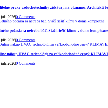
ditelné prvky vzduchotechniky získávají na významu. Architekti řeší
 júla 2026
|
0 Comments
tného počasia sa netreba báť. Stačí riešiť klímu v dome komplexn
 júla 2026
|
0 Comments
line nákup HVAC technológií za veľkoobchodné ceny? KLIMAVE
 júla 2026
|
0 Comments