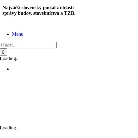
Skip
Najväčší slovenský portál z oblasti
to
správy budov, stavebníctva a TZB.
content
Menu
Hľadať:
Loading...
Loading...