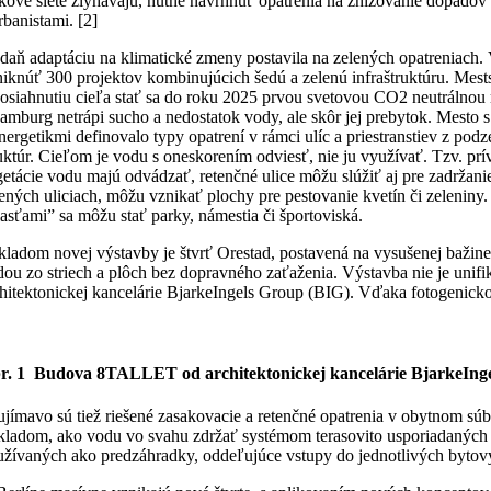
kové siete zlyhávajú, nutné navrhnúť opatrenia na znižovanie dopadov
rbanistami. [2]
daň adaptáciu na klimatické zmeny postavila na zelených opatreniach. 
iknúť 300 projektov kombinujúcich šedú a zelenú infraštruktúru. Mest
dosiahnutiu cieľa stať sa do roku 2025 prvou svetovou CO2 neutrálno
amburg netrápi sucho a nedostatok vody, ale skôr jej prebytok. Mesto s 
nergetikmi definovalo typy opatrení v rámci ulíc a priestranstiev z p
uktúr. Cieľom je vodu s oneskorením odviesť, nie ju využívať. Tzv. prí
etácie vodu majú odvádzať, retenčné ulice môžu slúžiť aj pre zadržani
ených uliciach, môžu vznikať plochy pre pestovanie kvetín či zeleniny
asťami” sa môžu stať parky, námestia či športoviská.
kladom novej výstavby je štvrť Orestad, postavená na vysušenej bažine
dou zo striech a plôch bez dopravného zaťaženia. Výstavba nie je un
hitektonickej kancelárie BjarkeIngels Group (BIG). Vďaka fotogenickosti
r. 1 Budova 8TALLET od architektonickej kancelárie BjarkeInge
jímavo sú tiež riešené zasakovacie a retenčné opatrenia v obytnom súb
íkladom, ako vodu vo svahu zdržať systémom terasovito usporiadaných
užívaných ako predzáhradky, oddeľujúce vstupy do jednotlivých byto