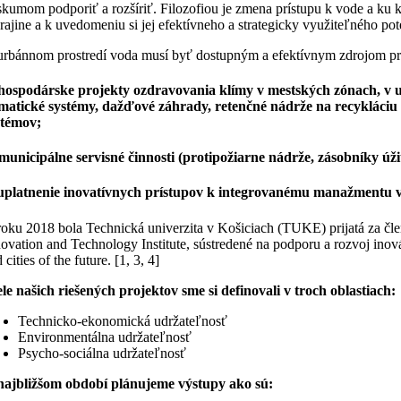
kumom podporiť a rozšíriť. Filozofiou je zmena prístupu k vode a ku k
rajine a k uvedomeniu si jej efektívneho a strategicky využiteľného pot
urbánnom prostredí voda musí byť dostupným a efektívnym zdrojom pr
 hospodárske projekty ozdravovania klímy v mestských zónach, v 
imatické systémy, dažďové záhrady, retenčné nádrže na recykláciu
stémov;
 municipálne servisné činnosti (protipožiarne nádrže, zásobníky úž
 uplatnenie inovatívnych prístupov k integrovanému manažmentu vô
roku 2018 bola Technická univerzita v Košiciach (TUKE) prijatá za čl
ovation and Technology Institute, sústredené na podporu a rozvoj inová
 cities of the future. [1, 3, 4]
ele našich riešených projektov sme si definovali v troch oblastiach:
Technicko-ekonomická udržateľnosť
Environmentálna udržateľnosť
Psycho-sociálna udržateľnosť
najbližšom období plánujeme výstupy ako sú: