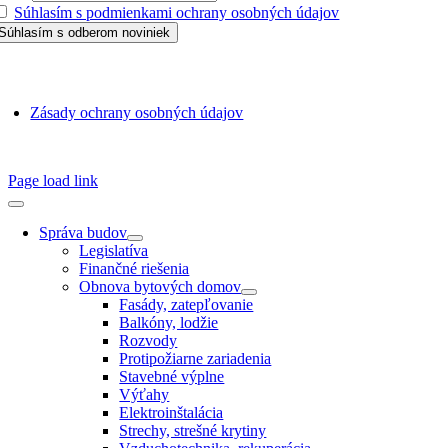
Súhlasím s podmienkami ochrany osobných údajov
GDPR
Zásady ochrany osobných údajov
SSN 1338-3418 © 2010 – 2025
TZB portál
Page load link
Správa budov
Legislatíva
Finančné riešenia
Obnova bytových domov
Fasády, zatepľovanie
Balkóny, lodžie
Rozvody
Protipožiarne zariadenia
Stavebné výplne
Výťahy
Elektroinštalácia
Strechy, strešné krytiny