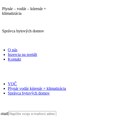
Plynár – vodár – kúrenár +
klimatizácia
Správca bytových domov
PORTÁLI
O nás
Inzercia na portáli
Kontakt
ČASOPISY
VOČ
Plynár vodár kúrenár + klimatizácia
Správca bytových domov
PRIHLÁSIŤ SA NA ODBER
-mail