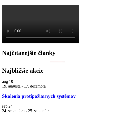
O
Najčítanejšie články
Najbližšie akcie
aug
19
19. augusta
-
17. decembra
Školenia protipožiarnych systémov
sep
24
24. septembra
-
25. septembra