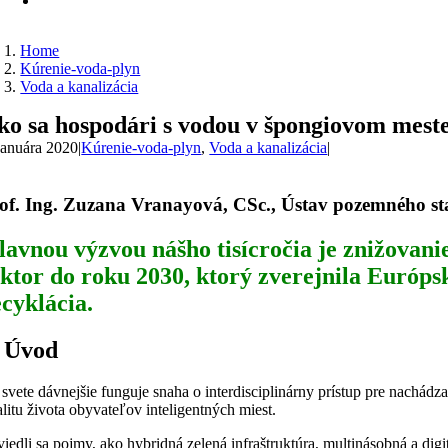
Home
Kúrenie-voda-plyn
Voda a kanalizácia
ko sa hospodári s vodou v špongiovom mest
januára 2020
|
Kúrenie-voda-plyn
,
Voda a kanalizácia
|
of. Ing. Zuzana Vranayová, CSc., Ústav pozemného st
lavnou výzvou nášho tisícročia je znižovan
ektor do roku 2030, ktorý zverejnila Európs
ecyklácia.
 Úvod
 svete dávnejšie funguje snaha o interdisciplinárny prístup pre nachá
litu života obyvateľov inteligentných miest.
iedli sa pojmy, ako hybridná zelená infraštruktúra, multinásobná a di