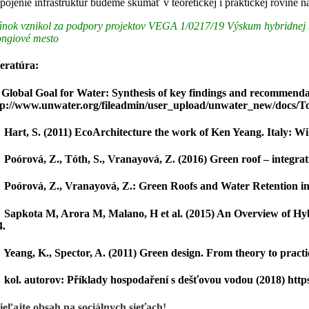
pojenie infraštruktúr budeme skúmať v teoretickej i praktickej rovine
ánok vznikol za podpory projektov VEGA 1/0217/19 Výskum hybridnej m
ongiové mesto
teratúra:
] Global Goal for Water: Synthesis of key findings and recommenda
tp://www.unwater.org/fileadmin/user_upload/unwater_new/docs/T
] Hart, S. (2011) EcoArchitecture the work of Ken Yeang. Italy: W
] Poórová, Z., Tóth, S., Vranayová, Z. (2016) Green roof – integ
] Poórová, Z., Vranayová, Z.: Green Roofs and Water Retention in K
] Sapkota M, Arora M, Malano, H et al. (2015) An Overview of Hy
4.
] Yeang, K., Spector, A. (2011) Green design. From theory to prac
] kol. autorov: Příklady hospodaření s dešťovou vodou (2018) htt
ieľajte obsah na sociálnych sieťach!