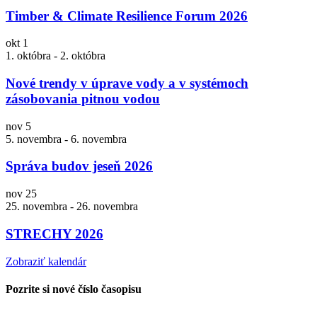
Timber & Climate Resilience Forum 2026
okt
1
1. októbra
-
2. októbra
Nové trendy v úprave vody a v systémoch
zásobovania pitnou vodou
nov
5
5. novembra
-
6. novembra
Správa budov jeseň 2026
nov
25
25. novembra
-
26. novembra
STRECHY 2026
Zobraziť kalendár
Pozrite si nové číslo časopisu