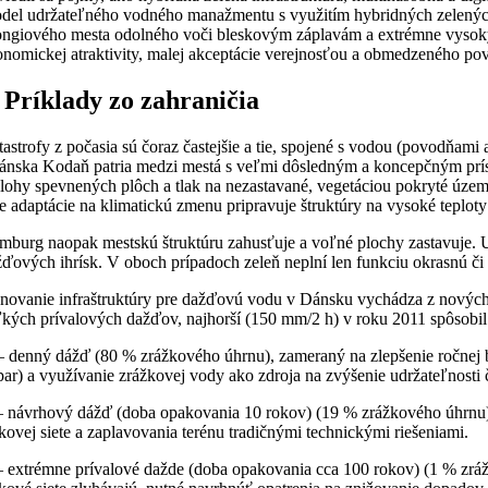
del udržateľného vodného manažmentu s využitím hybridných zelených 
ngiového mesta odolného voči bleskovým záplavám a extrémne vysokým t
onomickej atraktivity, malej akceptácie verejnosťou a obmedzeného po
 Príklady zo zahraničia
astrofy z počasia sú čoraz častejšie a tie, spojené s vodou (povodňam
dánska Kodaň patria medzi mestá s veľmi dôsledným a koncepčným prís
lohy spevnených plôch a tlak na nezastavané, vegetáciou pokryté územi
e adaptácie na klimatickú zmenu pripravuje štruktúry na vysoké teplot
burg naopak mestskú štruktúru zahusťuje a voľné plochy zastavuje. U z
žďových ihrísk. V oboch prípadoch zeleň neplní len funkciu okrasnú č
ánovanie infraštruktúry pre dažďovú vodu v Dánsku vychádza z novýc
kých prívalových dažďov, najhorší (150 mm/2 h) v roku 2011 spôsobil šk
– denný dážď (80 % zrážkového úhrnu), zameraný na zlepšenie ročnej b
ar) a využívanie zrážkovej vody ako zdroja na zvýšenie udržateľnosti či
– návrhový dážď (doba opakovania 10 rokov) (19 % zrážkového úhrnu)
kovej siete a zaplavovania terénu tradičnými technickými riešeniami.
– extrémne prívalové dažde (doba opakovania cca 100 rokov) (1 % zrá