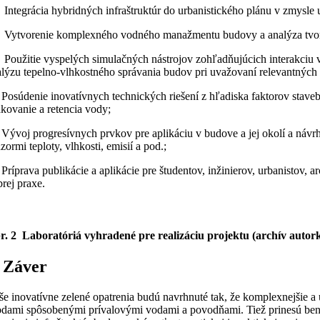
 Integrácia hybridných infraštruktúr do urbanistického plánu v zmysle 
) Vytvorenie komplexného vodného manažmentu budovy a analýza tvor
) Použitie vyspelých simulačných nástrojov zohľadňujúcich interakciu
alýzu tepelno-vlhkostného správania budov pri uvažovaní relevantných
 Posúdenie inovatívnych technických riešení z hľadiska faktorov staveb
kovanie a retencia vody;
) Vývoj progresívnych prvkov pre aplikáciu v budove a jej okolí a náv
zormi teploty, vlhkosti, emisií a pod.;
 Príprava publikácie a aplikácie pre študentov, inžinierov, urbanistov,
rej praxe.
r. 2 Laboratóriá vyhradené pre realizáciu projektu (archív autor
 Záver
e inovatívne zelené opatrenia budú navrhnuté tak, že komplexnejšie a
odami spôsobenými prívalovými vodami a povodňami. Tiež prinesú bene