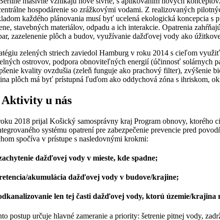
Berlíne masívne vznikajú nové štvrte, s aplikovaním nových konceptov.
centrálne hospodárenie so zrážkovými vodami. Z realizovaných pilotný
kladom každého plánovania musí byť ucelená ekologická koncepcia s p
ene, stavebných materiálov, odpadu a ich interakcie. Opatrenia zahŕňaj
ar, zazelenenie plôch a budov, využívanie dažďovej vody ako úžitkovej
atégiu zelených striech zaviedol Hamburg v roku 2014 s cieľom využiť
elných ostrovov, podpora obnoviteľných energií (účinnosť solárnych pa
pšenie kvality ovzdušia (zeleň funguje ako prachový filter), zvýšenie 
tina plôch má byť prístupná ľuďom ako oddychová zóna s ihriskom, o
 Aktivity u nás
roku 2018 prijal Košický samosprávny kraj Program obnovy, ktorého c
integrovaného systému opatrení pre zabezpečenie prevencie pred povodň
chom spočíva v prístupe s nasledovnými krokmi:
 zachytenie dažďovej vody v mieste, kde spadne;
 retencia/akumulácia dažďovej vody v budove/krajine;
 odkanalizovanie len tej časti dažďovej vody, ktorú územie/krajina
to postup určuje hlavné zameranie a priority: šetrenie pitnej vody, z