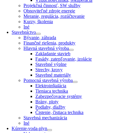
Vzduchotechnika, rekuperácia
Projekčná činnosť, SW služby
Obnoviteľné zdroje energie
Meranie, regulácia, rozúčtovanie
Kurzy, školenia
Iné
Stavebníctvo
Bývanie, záhrada
Finančné riešenia, produkty
Hlavná stavebná výroba
Zakladanie stavieb
Fasády, zatepľovanie, izolácie
Stavebné výplne
Strechy, krovy
Stavebné materiály
Pomocná stavebná výroba
Elektroinštalácia
Tieniaca technika
Zabezpečovacie systémy
Brány, ploty
Podlahy, dlažby
Čistenie, čistiaca technika
Stavebná mechanizácia
Iné
Kúrenie-voda-plyn