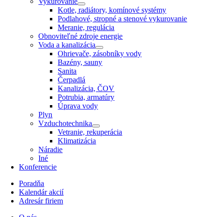
Vykurovanie
Kotle, radiátory, komínové systémy
Podlahové, stropné a stenové vykurovanie
Meranie, regulácia
Obnoviteľné zdroje energie
Voda a kanalizácia
Ohrievače, zásobníky vody
Bazény, sauny
Sanita
Čerpadlá
Kanalizácia, ČOV
Potrubia, armatúry
Úprava vody
Plyn
Vzduchotechnika
Vetranie, rekuperácia
Klimatizácia
Náradie
Iné
Konferencie
Poradňa
Kalendár akcií
Adresár firiem