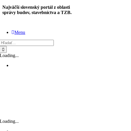
Skip
Najväčší slovenský portál z oblasti
to
správy budov, stavebníctva a TZB.
content
Menu
Hľadať:
Loading...
Loading...