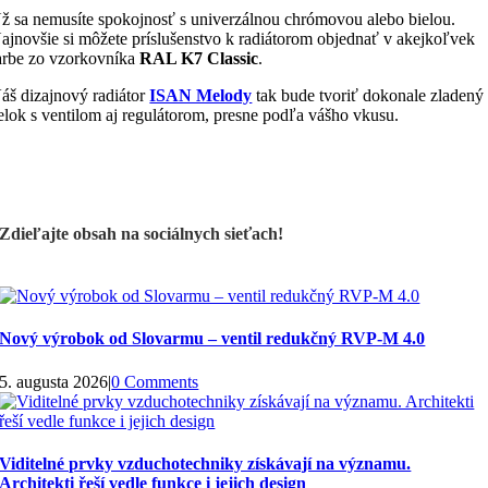
ž sa nemusíte spokojnosť s univerzálnou chrómovou alebo bielou.
ajnovšie si môžete príslušenstvo k radiátorom objednať v akejkoľvek
arbe zo vzorkovníka
RAL K7 Classic
.
áš dizajnový radiátor
ISAN Melody
tak bude tvoriť dokonale zladený
elok s ventilom aj regulátorom, presne podľa vášho vkusu.
Zdieľajte obsah na sociálnych sieťach!
Nový výrobok od Slovarmu – ventil redukčný RVP-M 4.0
5. augusta 2026
|
0 Comments
Viditelné prvky vzduchotechniky získávají na významu.
Architekti řeší vedle funkce i jejich design