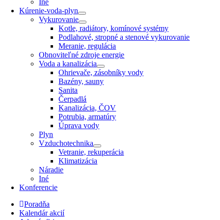
Iné
Kúrenie-voda-plyn
Vykurovanie
Kotle, radiátory, komínové systémy
Podlahové, stropné a stenové vykurovanie
Meranie, regulácia
Obnoviteľné zdroje energie
Voda a kanalizácia
Ohrievače, zásobníky vody
Bazény, sauny
Sanita
Čerpadlá
Kanalizácia, ČOV
Potrubia, armatúry
Úprava vody
Plyn
Vzduchotechnika
Vetranie, rekuperácia
Klimatizácia
Náradie
Iné
Konferencie
Poradňa
Kalendár akcií