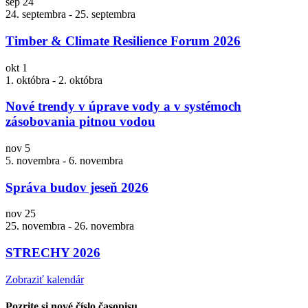
sep
24
24. septembra
-
25. septembra
Timber & Climate Resilience Forum 2026
okt
1
1. októbra
-
2. októbra
Nové trendy v úprave vody a v systémoch
zásobovania pitnou vodou
nov
5
5. novembra
-
6. novembra
Správa budov jeseň 2026
nov
25
25. novembra
-
26. novembra
STRECHY 2026
Zobraziť kalendár
Pozrite si nové číslo časopisu