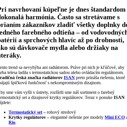
Pri navrhovaní kúpeľne je dnes štandardom
dokonalá harmónia. Často sa stretávame s
prianím zákazníkov zladiť všetky doplnky d
jedného farebného odtieňa – od vodovodnýc
batérií a sprchových hlavíc až po drobnosti,
ako sú dávkovače mydla alebo držiaky na
uteráky.
ento trend sa nevyhýba ani radiátorom. Práve pri nich je kľúčové, aby
arba telesa ladila s termostatickou sadou alebo ovládacím regulátorom.
radičná česká značka radiátorov
ISAN
preto prináša riešenia, ktoré
pájajú špičkovú funkčnosť s nekompromisným dizajnom.
by sme vám vyšli v ústrety, rozšírili sme náš sortiment o farebný
ermostatický set a dizajnové krytky regulátorov. Teraz v ponuke
ISAN
ájdete:
Termostatický set
–
rohový stredový
Krytky regulátorov –
elegantné riešenie pre modely
Mini ECO
Rio
.