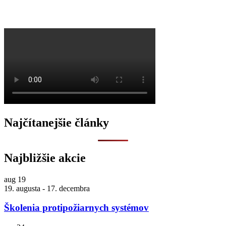
O
Najčítanejšie články
Najbližšie akcie
aug
19
19. augusta
-
17. decembra
Školenia protipožiarnych systémov