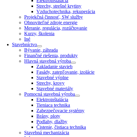
Elektroinštalácia
Strechy, strešné krytiny
Vzduchotechnika, rekuperácia
Projekčná činnosť, SW služby
Obnoviteľné zdroje energie
Meranie, regulácia, rozúčtovanie
Kurzy, školenia
Iné
Stavebníctvo
Bývanie, záhrada
Finančné riešenia, produkty
Hlavná stavebná výroba
Zakladanie stavieb
Fasády, zatepľovanie, izolácie
Stavebné výplne
Strechy, krovy
Stavebné materiály
Pomocná stavebná výroba
Elektroinštalácia
Tieniaca technika
Zabezpečovacie systémy
Brány, ploty
Podlahy, dlažby
Čistenie, čistiaca technika
Stavebná mechanizácia