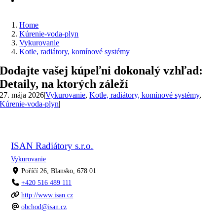
Home
Kúrenie-voda-plyn
Vykurovanie
Kotle, radiátory, komínové systémy
Dodajte vašej kúpeľni dokonalý vzhľad:
Detaily, na ktorých záleží
27. mája 2026
|
Vykurovanie
,
Kotle, radiátory, komínové systémy
,
Kúrenie-voda-plyn
|
ISAN Radiátory s.r.o.
Vykurovanie
Poříčí 26, Blansko, 678 01
+420 516 489 111
http://www.isan.cz
obchod@isan.cz