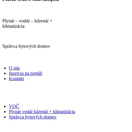
Plynár – vodár – kúrenár +
klimatizácia
Správca bytových domov
PORTÁLI
O nás
Inzercia na portáli
Kontakt
ČASOPISY
VOČ
Plynár vodár kúrenár + klimatizácia
Správca bytových domov
PRIHLÁSIŤ SA NA ODBER