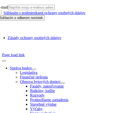
-mail
Súhlasím s podmienkami ochrany osobných údajov
GDPR
Zásady ochrany osobných údajov
SSN 1338-3418 © 2010 – 2025
TZB portál
Page load link
Správa budov
Legislatíva
Finančné riešenia
Obnova bytových domov
Fasády, zatepľovanie
Balkóny, lodžie
Rozvody
Protipožiarne zariadenia
Stavebné výplne
Výťahy