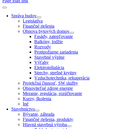
Page load link
Správa budov
Legislatíva
Finančné riešenia
Obnova bytových domov
Fasády, zatepľovanie
Balkóny, lodžie
Rozvody
Protipožiarne zariadenia
Stavebné výplne
Výťahy
Elektroinštalácia
Strechy, strešné krytiny
Vzduchotechnika, rekuperácia
Projekčná činnosť, SW služby
Obnoviteľné zdroje energie
Meranie, regulácia, rozúčtovanie
Kurzy, školenia
Iné
Stavebníctvo
Bývanie, záhrada
Finančné riešenia, produkty
Hlavná stavebná výroba