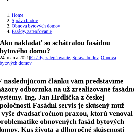
Home
Správa budov
Obnova bytových domov
Fasády, zatepľovanie
Ako nakladať so schátralou fasádou
bytového domu?
24. marca 2021
|
Fasády, zatepľovanie
,
Správa budov
,
Obnova
bytových domov
|
V nasledujúcom článku vám predstavíme
názory odborníka na už zrealizované fasádn
systémy. Ing. Jan Hrdlička z českej
spoločnosti Fasádní servis je skúsený muž
s vyše dvadsaťročnou praxou, ktorú venoval
problematike obnovených fasád bytových
domov. Kus života a dlhoročné skúsenosti