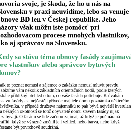
hovoria svoje, je škoda, že ho u nás na
Slovensku v praxi neuvidíme, lebo sa venuje
obnove BD len v Českej republike. Jeho
názory však môžu iste pomôcť pri
rozhodovacom procese mnohých vlastníkov,
ako aj správcov na Slovensku.
Kedy sa stáva téma obnovy fasády zaujímav
pre vlastníkov alebo správcov bytových
domov?
aik to poznat nemusí a zájemce o zakázku nemusí mluvit pravdu.
abízíme vám několik základních orientačních bodů, podle kterých
ískáte přibližný přehled o tom, co vaše fasáda potřebuje. K úvahám
 stavu fasády asi nejčastěji přivede majitele domu poznámka některého
ávštěvníka, v případě družstva nájemníků to pak bývá největší kverulan
a běžných okolností se totiž obyvatelé domu stavem fasády nijak
ezabývají. O fasádu se lidé začnou zajímat, až když je počmáraná
raffiti, když se výrazně změnil její vzhled, nebo barva, nebo když
řestane být povrchově soudržná.