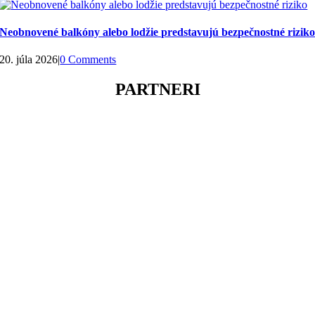
Neobnovené balkóny alebo lodžie predstavujú bezpečnostné rizik
20. júla 2026
|
0 Comments
PARTNERI