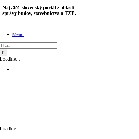
Skip
Najväčší slovenský portál z oblasti
to
správy budov, stavebníctva a TZB.
content
Menu
Hľadať:
Loading...
Loading...