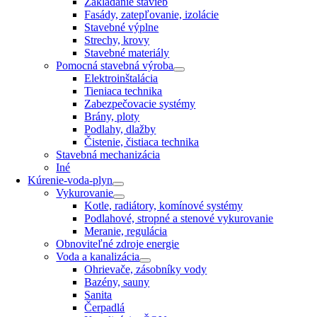
Zakladanie stavieb
Fasády, zatepľovanie, izolácie
Stavebné výplne
Strechy, krovy
Stavebné materiály
Pomocná stavebná výroba
Elektroinštalácia
Tieniaca technika
Zabezpečovacie systémy
Brány, ploty
Podlahy, dlažby
Čistenie, čistiaca technika
Stavebná mechanizácia
Iné
Kúrenie-voda-plyn
Vykurovanie
Kotle, radiátory, komínové systémy
Podlahové, stropné a stenové vykurovanie
Meranie, regulácia
Obnoviteľné zdroje energie
Voda a kanalizácia
Ohrievače, zásobníky vody
Bazény, sauny
Sanita
Čerpadlá