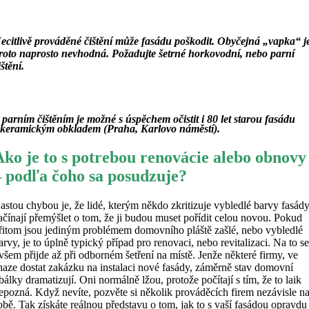
ecitlivě prováděné čištění může fasádu poškodit. Obyčejná „vapka“ j
roto naprosto nevhodná. Požadujte šetrné horkovodní, nebo parní
ištění.
 parním čištěním je možné s úspěchem očistit i 80 let starou fasádu
 keramickým obkladem (Praha, Karlovo náměstí).
Ako je to s potrebou renovácie alebo obnovy
– podľa čoho sa posudzuje?
astou chybou je, že lidé, kterým někdo zkritizuje vybledlé barvy fasády
ačínají přemýšlet o tom, že ji budou muset pořídit celou novou. Pokud
řitom jsou jediným problémem domovního pláště zašlé, nebo vybledlé
arvy, je to úplně typický případ pro renovaci, nebo revitalizaci. Na to s
všem přijde až při odborném šetření na místě. Jenže některé firmy, ve
naze dostat zakázku na instalaci nové fasády, záměrně stav domovní
bálky dramatizují. Oni normálně lžou, protože počítají s tím, že to laik
epozná. Když nevíte, pozvěte si několik prováděcích firem nezávisle n
obě. Tak získáte reálnou představu o tom, jak to s vaší fasádou opravdu