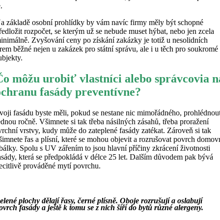
e.
a základě osobní prohlídky by vám navíc firmy měly být schopné
ředložit rozpočet, se kterým už se nebude muset hýbat, nebo jen zcela
inimálně. Zvyšování ceny po získání zakázky je totiž u nesolidních
irem běžné nejen u zakázek pro státní správu, ale i u těch pro soukromé
ubjekty.
Čo môžu urobiť vlastníci alebo správcovia n
ochranu fasády preventívne?
voji fasádu byste měli, pokud se nestane nic mimořádného, prohlédnou
ednou ročně. Všimnete si tak třeba násilných zásahů, třeba proražení
vrchní vrstvy, kudy může do zateplené fasády zatékat. Zároveň si tak
šimnete řas a plísní, které se mohou objevit a rozrušovat povrch domov
bálky. Spolu s UV zářením to jsou hlavní příčiny zkrácení životnosti
asády, která se předpokládá v délce 25 let. Dalším důvodem pak bývá
ecitlivě prováděné mytí povrchu.
elené plochy dělají řasy, černé plísně. Oboje rozrušují a oslabují
ovrch fasády a ještě k tomu se z nich šíří do bytů různé alergeny.