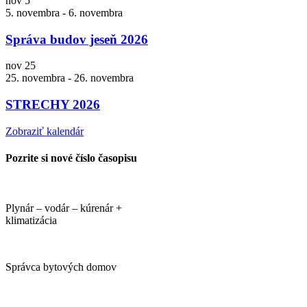
nov
5
5. novembra
-
6. novembra
Správa budov jeseň 2026
nov
25
25. novembra
-
26. novembra
STRECHY 2026
Zobraziť kalendár
Pozrite si nové číslo časopisu
Plynár – vodár – kúrenár +
klimatizácia
Správca bytových domov
PORTÁLI