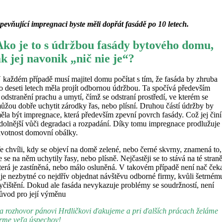
pevňující impregnaci byste měli dopřát fasádě po 10 letech.
Ako je to s údržbou fasády bytového domu,
ak jej navonik „nič nie je“?
 každém případě musí majitel domu počítat s tím, že fasáda by zhruba
o deseti letech měla projít odbornou údržbou. Ta spočívá především
 odstranění prachu a umytí, čímž se odstraní prostředí, ve kterém se
ůžou dobře uchytit zárodky řas, nebo plísní. Druhou částí údržby by
ěla být impregnace, která především zpevní povrch fasády. Což jej činí
dolnější vůči degradaci a rozpadání. Díky tomu impregnace prodlužuje
ivotnost domovní obálky.
e chvíli, kdy se objeví na domě zelené, nebo černé skvrny, znamená to,
e se na něm uchytily řasy, nebo plísně. Nejčastěji se to stává na té straně
terá je zastíněná, nebo málo osluněná. V takovém případě není nač ček
 je nezbytné co nejdřív objednat návštěvu odborné firmy, kvůli šetrném
yčištění. Dokud ale fasáda nevykazuje problémy se soudržností, není
ůvod pro její výměnu
a rozhovor pánovi Hrdličkovi ďakujeme a pri ďalších prácach želáme
irme veľa úspechov!