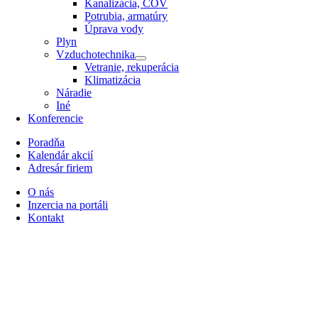
Kanalizácia, ČOV
Potrubia, armatúry
Úprava vody
Plyn
Vzduchotechnika
Vetranie, rekuperácia
Klimatizácia
Náradie
Iné
Konferencie
Poradňa
Kalendár akcií
Adresár firiem
O nás
Inzercia na portáli
Kontakt