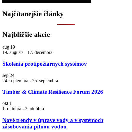
Najčítanejšie články
Najbližšie akcie
aug
19
19. augusta
-
17. decembra
Školenia protipožiarnych systémov
sep
24
24. septembra
-
25. septembra
Timber & Climate Resilience Forum 2026
okt
1
1. októbra
-
2. októbra
Nové trendy v úprave vody a v systémoch
zásobovania pitnou vodou