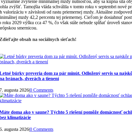
e významné zvýšenie minimálnej mzdy nutnosťou, aby sa kúpna sila ob
ohla zvýšiť. Tamojšia vláda schválila v tomto roku v septembri nové pr
ch valorizáciu v závislosti od rastu priemernej mzdy. Aktuálne zodpove
inimálnej mzdy 42,2 percentu tej priemernej. Cieľom je dosiahnuť pos
o roku 2029 výšku cca 47 %, čo však stále nebude spĺňať úroveň stano
urópskou smernicou.
Zdieľajte obsah na sociálnych sieťach!
Letné búrky preveria dom za pár minút. Odložený servis sa najskô
na bránach, dverách a tienení
7. augusta 2026
|
0 Comments
Máte doma ako v saune? Týchto 5 riešení pomôže domácnosť ochl
bez klimatizácie
6. augusta 2026
|
0 Comments