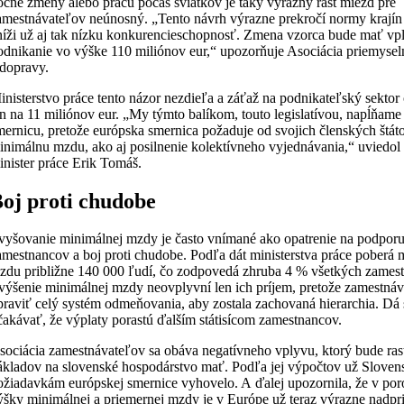
očné zmeny alebo prácu počas sviatkov je taký výrazný rast miezd pre
amestnávateľov neúnosný. „Tento návrh výrazne prekročí normy krají
níži už aj tak nízku konkurencieschopnosť. Zmena vzorca bude mať vp
odnikanie vo výške 110 miliónov eur,“ upozorňuje Asociácia priemyse
 dopravy.
inisterstvo práce tento názor nezdieľa a záťaž na podnikateľský sektor
en na 11 miliónov eur. „My týmto balíkom, touto legislatívou, napĺňam
mernicu, pretože európska smernica požaduje od svojich členských štát
inimálnu mzdu, ako aj posilnenie kolektívneho vyjednávania,“ uviedo
inister práce Erik Tomáš.
oj proti chudobe
vyšovanie minimálnej mzdy je často vnímané ako opatrenie na podporu
amestnancov a boj proti chudobe. Podľa dát ministerstva práce poberá
zdu približne 140 000 ľudí, čo zodpovedá zhruba 4 % všetkých zames
výšenie minimálnej mzdy neovplyvní len ich príjem, pretože zamestnáv
praviť celý systém odmeňovania, aby zostala zachovaná hierarchia. Dá 
čakávať, že výplaty porastú ďalším státisícom zamestnancov.
sociácia zamestnávateľov sa obáva negatívneho vplyvu, ktorý bude ra
ákladov na slovenské hospodárstvo mať. Podľa jej výpočtov už Sloven
ožiadavkám európskej smernice vyhovelo. A ďalej upozornila, že v por
ýšky minimálnej a priemernej mzdy je v Európe už teraz výrazne nadpr