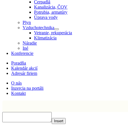
Čerpadlá
Kanalizácia, ČOV
Potrubia, armatúry
Úprava vody
Plyn
Vzduchotechnika
Vetranie, rekuperácia
Klimatizácia
Náradie
Iné
Konferencie
Poradňa
Kalendár akcií
Adresár firiem
O nás
Inzercia na portáli
Kontakt
Insert