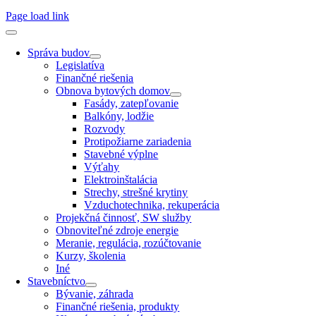
Page load link
Správa budov
Legislatíva
Finančné riešenia
Obnova bytových domov
Fasády, zatepľovanie
Balkóny, lodžie
Rozvody
Protipožiarne zariadenia
Stavebné výplne
Výťahy
Elektroinštalácia
Strechy, strešné krytiny
Vzduchotechnika, rekuperácia
Projekčná činnosť, SW služby
Obnoviteľné zdroje energie
Meranie, regulácia, rozúčtovanie
Kurzy, školenia
Iné
Stavebníctvo
Bývanie, záhrada
Finančné riešenia, produkty