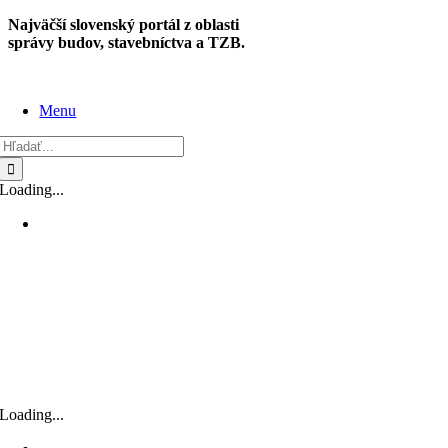
Skip
Najväčší slovenský portál z oblasti
to
správy budov, stavebníctva a TZB.
content
Menu
Hľadať:
Loading...
Loading...