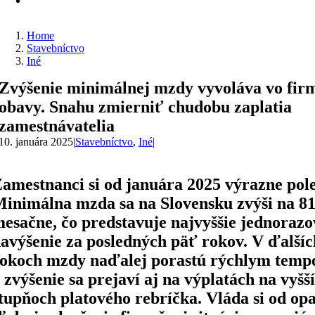
Home
Stavebníctvo
Iné
Zvýšenie minimálnej mzdy vyvoláva vo fir
obavy. Snahu zmierniť chudobu zaplatia
zamestnávatelia
10. januára 2025
|
Stavebníctvo
,
Iné
|
amestnanci si od januára 2025 výrazne pole
inimálna mzda sa na Slovensku zvýši na 81
esačne, čo predstavuje najvyššie jednorazo
avýšenie za posledných päť rokov. V ďalšíc
okoch mzdy naďalej porastú rýchlym tem
 zvýšenie sa prejaví aj na výplatách na vyšš
tupňoch platového rebríčka. Vláda si od opa