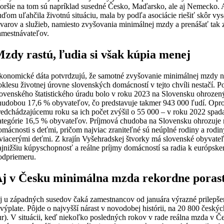
oršie na tom sú napríklad susedné Česko, Maďarsko, ale aj Nemecko. 
uďom uľahčila životnú situáciu, mala by podľa asociácie riešiť skôr vy
ovarov a služieb, namiesto zvyšovania minimálnej mzdy a prenášať tak 
amestnávateľov.
zdy rastú, ľudia si však kúpia menej
konomické dáta potvrdzujú, že samotné zvyšovanie minimálnej mzdy na
oklesu životnej úrovne slovenských domácností v tejto chvíli nestačí. P
lovenského štatistického úradu bolo v roku 2023 na Slovensku ohrozen
hudobou 17,6 % obyvateľov, čo predstavuje takmer 943 000 ľudí. Opro
redchádzajúcemu roku sa ich počet zvýšil o 55 000 – v roku 2022 spada
ategórie 16,5 % obyvateľov. Príjmová chudoba na Slovensku ohrozuje
omácnosti s deťmi, pričom najviac zraniteľné sú neúplné rodiny a rodin
 viacerými deťmi. Z krajín Vyšehradskej štvorky má slovenské obyvate
ajnižšiu kúpyschopnosť a reálne príjmy domácností sa radia k európsk
odpriemeru.
j v Česku minimálna mzda rekordne porast
j u západných susedov čaká zamestnancov od januára výrazné prilepše
 výplate. Pôjde o najvyšší nárast v novodobej histórii, na 20 800 český
ur). V situácii, keď niekoľko posledných rokov v rade reálna mzda v Če