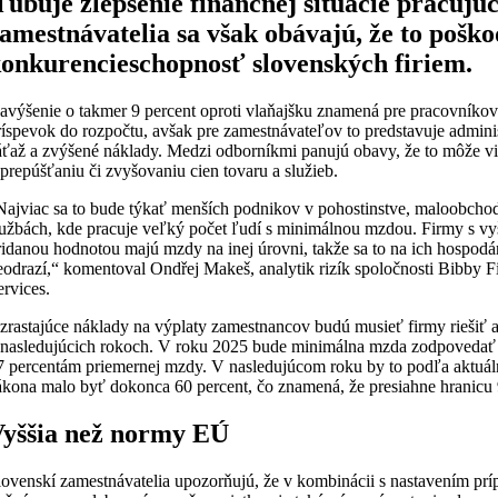
ľubuje zlepšenie finančnej situácie pracujúc
amestnávatelia sa však obávajú, že to poško
onkurencieschopnosť slovenských firiem.
avýšenie o takmer 9 percent oproti vlaňajšku znamená pre pracovníko
ríspevok do rozpočtu, avšak pre zamestnávateľov to predstavuje admini
áťaž a zvýšené náklady. Medzi odborníkmi panujú obavy, že to môže vi
 prepúšťaniu či zvyšovaniu cien tovaru a služieb.
Najviac sa to bude týkať menších podnikov v pohostinstve, maloobcho
lužbách, kde pracuje veľký počet ľudí s minimálnou mzdou. Firmy s vy
ridanou hodnotou majú mzdy na inej úrovni, takže sa to na ich hospodáre
eodrazí,“ komentoval Ondřej Makeš, analytik rizík spoločnosti Bibby F
ervices.
zrastajúce náklady na výplaty zamestnancov budú musieť firmy riešiť a
 nasledujúcich rokoch. V roku 2025 bude minimálna mzda zodpovedať
7 percentám priemernej mzdy. V nasledujúcom roku by to podľa aktuá
ákona malo byť dokonca 60 percent, čo znamená, že presiahne hranicu 
yššia než normy EÚ
lovenskí zamestnávatelia upozorňujú, že v kombinácii s nastavením prí