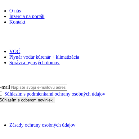
O nás
Inzercia na portáli
Kontakt
ČASOPISY
VOČ
Plynár vodár kúrenár + klimatizácia
Správca bytových domov
PRIHLÁSIŤ SA NA ODBER
-mail
Súhlasím s podmienkami ochrany osobných údajov
GDPR
Zásady ochrany osobných údajov
SSN 1338-3418 © 2010 – 2025
TZB portál