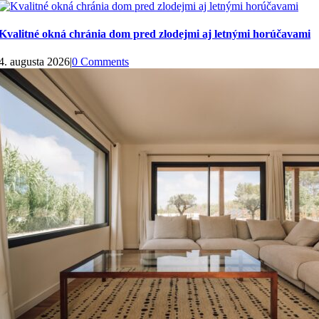
Kvalitné okná chránia dom pred zlodejmi aj letnými horúčavami
4. augusta 2026
|
0 Comments