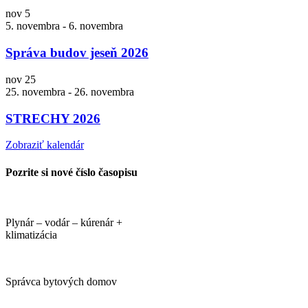
nov
5
5. novembra
-
6. novembra
Správa budov jeseň 2026
nov
25
25. novembra
-
26. novembra
STRECHY 2026
Zobraziť kalendár
Pozrite si nové číslo časopisu
Plynár – vodár – kúrenár +
klimatizácia
Správca bytových domov
PORTÁLI