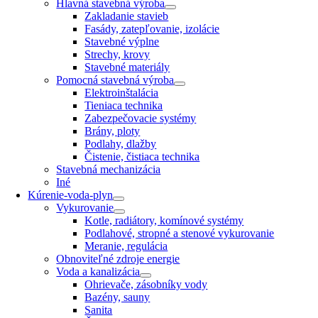
Hlavná stavebná výroba
Zakladanie stavieb
Fasády, zatepľovanie, izolácie
Stavebné výplne
Strechy, krovy
Stavebné materiály
Pomocná stavebná výroba
Elektroinštalácia
Tieniaca technika
Zabezpečovacie systémy
Brány, ploty
Podlahy, dlažby
Čistenie, čistiaca technika
Stavebná mechanizácia
Iné
Kúrenie-voda-plyn
Vykurovanie
Kotle, radiátory, komínové systémy
Podlahové, stropné a stenové vykurovanie
Meranie, regulácia
Obnoviteľné zdroje energie
Voda a kanalizácia
Ohrievače, zásobníky vody
Bazény, sauny
Sanita