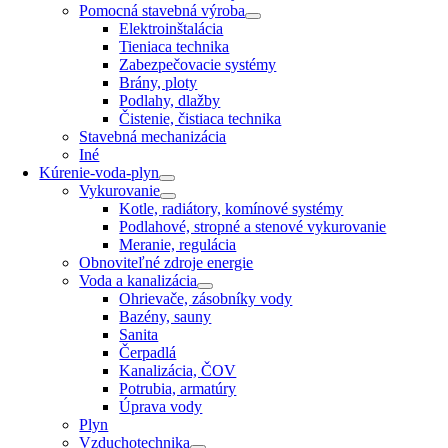
Pomocná stavebná výroba
Elektroinštalácia
Tieniaca technika
Zabezpečovacie systémy
Brány, ploty
Podlahy, dlažby
Čistenie, čistiaca technika
Stavebná mechanizácia
Iné
Kúrenie-voda-plyn
Vykurovanie
Kotle, radiátory, komínové systémy
Podlahové, stropné a stenové vykurovanie
Meranie, regulácia
Obnoviteľné zdroje energie
Voda a kanalizácia
Ohrievače, zásobníky vody
Bazény, sauny
Sanita
Čerpadlá
Kanalizácia, ČOV
Potrubia, armatúry
Úprava vody
Plyn
Vzduchotechnika