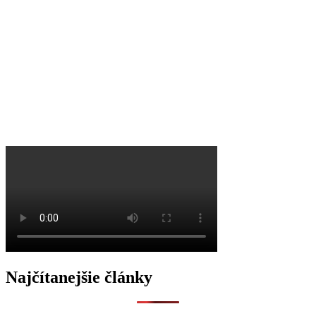
O
Najčítanejšie články