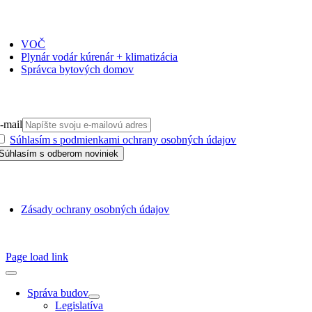
ČASOPISY
VOČ
Plynár vodár kúrenár + klimatizácia
Správca bytových domov
PRIHLÁSIŤ SA NA ODBER
-mail
Súhlasím s podmienkami ochrany osobných údajov
GDPR
Zásady ochrany osobných údajov
SSN 1338-3418 © 2010 – 2025
TZB portál
Page load link
Správa budov
Legislatíva