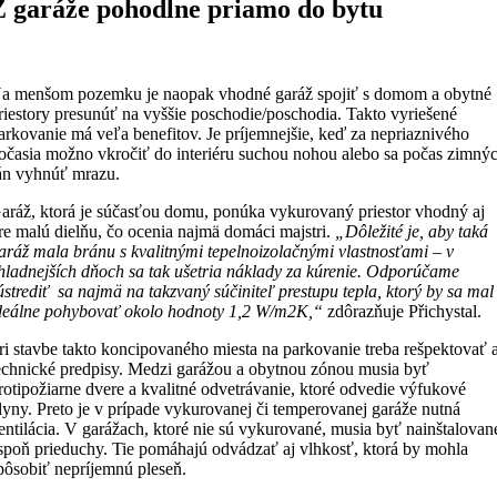
Z garáže pohodlne priamo do bytu
a menšom pozemku je naopak vhodné garáž spojiť s domom a obytné
riestory presunúť na vyššie poschodie/poschodia. Takto vyriešené
arkovanie má veľa benefitov. Je príjemnejšie, keď za nepriaznivého
očasia možno vkročiť do interiéru suchou nohou alebo sa počas zimný
án vyhnúť mrazu.
aráž, ktorá je súčasťou domu, ponúka vykurovaný priestor vhodný aj
re malú dielňu, čo ocenia najmä domáci majstri.
„Dôležité je, aby taká
aráž mala bránu s kvalitnými tepelnoizolačnými vlastnosťami – v
hladnejších dňoch sa tak ušetria náklady za kúrenie. Odporúčame
ústrediť sa najmä na takzvaný súčiniteľ prestupu tepla, ktorý by sa mal
deálne pohybovať okolo hodnoty 1,2 W/m2K,“
zdôrazňuje Přichystal.
ri stavbe takto koncipovaného miesta na parkovanie treba rešpektovať a
echnické predpisy. Medzi garážou a obytnou zónou musia byť
rotipožiarne dvere a kvalitné odvetrávanie, ktoré odvedie výfukové
lyny. Preto je v prípade vykurovanej či temperovanej garáže nutná
entilácia. V garážach, ktoré nie sú vykurované, musia byť nainštalovan
spoň prieduchy. Tie pomáhajú odvádzať aj vlhkosť, ktorá by mohla
pôsobiť nepríjemnú pleseň.