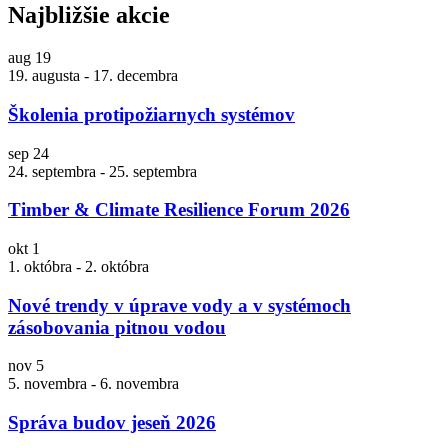
Najbližšie akcie
aug
19
19. augusta
-
17. decembra
Školenia protipožiarnych systémov
sep
24
24. septembra
-
25. septembra
Timber & Climate Resilience Forum 2026
okt
1
1. októbra
-
2. októbra
Nové trendy v úprave vody a v systémoch
zásobovania pitnou vodou
nov
5
5. novembra
-
6. novembra
Správa budov jeseň 2026