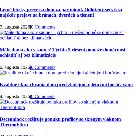
Letné búrky preveria dom za pár minút. Odložený servis sa
najskôr prejaví na bránach, dverách a tienení
7. augusta 2026
|
0 Comments
Máte doma ako v saune? Týchto 5 riešení pomôže domácnosť
ochladiť aj bez klimatizácie
6. augusta 2026
|
0 Comments
Kvalitné okná chránia dom pred zlodejmi aj letnými horúčavami
4. augusta 2026
|
0 Comments
Deceuninck rozširuje ponuku profilov so skleným vláknom
ThermoFibra