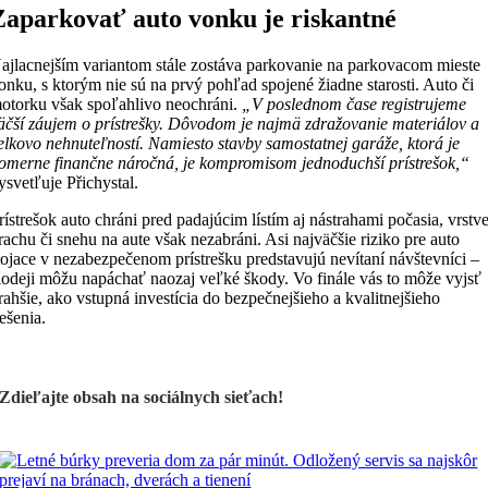
Zaparkovať auto vonku je riskantné
ajlacnejším variantom stále zostáva parkovanie na parkovacom mieste
onku, s ktorým nie sú na prvý pohľad spojené žiadne starosti. Auto či
otorku však spoľahlivo neochráni.
„V poslednom čase registrujeme
äčší záujem o prístrešky. Dôvodom je najmä zdražovanie materiálov a
elkovo nehnuteľností. Namiesto stavby samostatnej garáže, ktorá je
omerne finančne náročná, je kompromisom jednoduchší prístrešok,“
ysvetľuje Přichystal.
rístrešok auto chráni pred padajúcim lístím aj nástrahami počasia, vrstv
rachu či snehu na aute však nezabráni. Asi najväčšie riziko pre auto
tojace v nezabezpečenom prístrešku predstavujú nevítaní návštevníci –
lodeji môžu napáchať naozaj veľké škody. Vo finále vás to môže vyjsť
rahšie, ako vstupná investícia do bezpečnejšieho a kvalitnejšieho
iešenia.
Zdieľajte obsah na sociálnych sieťach!