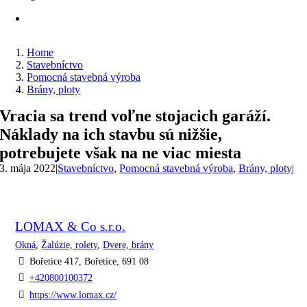
Home
Stavebníctvo
Pomocná stavebná výroba
Brány, ploty
Vracia sa trend voľne stojacich garáží.
Náklady na ich stavbu sú nižšie,
potrebujete však na ne viac miesta
3. mája 2022
|
Stavebníctvo
,
Pomocná stavebná výroba
,
Brány, ploty
|
LOMAX & Co s.r.o.
Okná
,
Žalúzie, rolety
,
Dvere, brány
Bořetice 417, Bořetice, 691 08
+420800100372
https://www.lomax.cz/