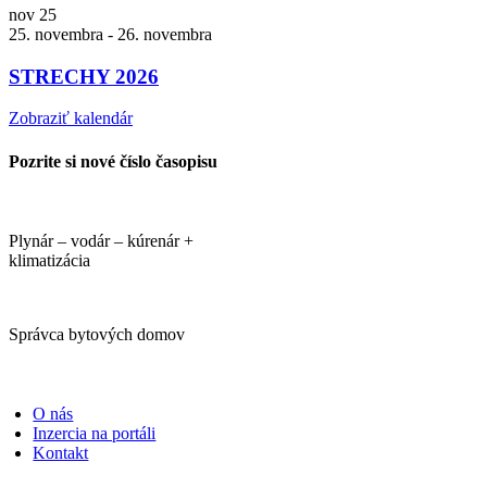
nov
25
25. novembra
-
26. novembra
STRECHY 2026
Zobraziť kalendár
Pozrite si nové číslo časopisu
Plynár – vodár – kúrenár +
klimatizácia
Správca bytových domov
PORTÁLI
O nás
Inzercia na portáli
Kontakt