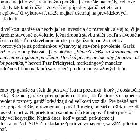
omu a na jeho výstavbu možno použiť aj lacnejšie materiály, celkové
áklady tak budú nižšie. Vo väčšine prípadov garáž netreba ani
atepľovať či vykurovať, takže majiteľ ušetrí aj na prevádzkových
ákladoch.
d veľkosti garáže sa neodvíja len investícia do materiálu, ale aj to, či je
otrebné stavebné povolenie. Kým drobnú stavbu stačí podľa stavebnéh
ákona ohlásiť na stavebnom úrade, pri garážach nad 25 metrov
tvorcových je už podmienkou výstavby aj stavebné povolenie. Garáž
ožno k domu pristavať aj dodatočne.
„Stále častejšie sa stretávame so
amostatne stojacimi garážami, ktoré sú postavené tak, aby fungovali a
lot pozemku,“
hovorí
Petr Přichystal
, marketingový manažér
poločnosti Lomax, ktorá sa zaoberá produkciou garážových brán.
ento typ garáže sa však dá postaviť iba na pozemku, ktorý je dostatočn
eľký. Rozmer garáže upravuje právna norma, podľa ktorej sa najmenši
ovolené rozmery garáží odvádzajú od veľkosti vozidla. Pre bežné autá
de v prípade dĺžky o rozmer auta plus 1,1 metra, pri šírke o šírku vozidl
lus 0,95 metra. Napriek tomu sa odporúča koncipovať tento priestor
ždy veľkorysejšie. Najmä dnes, keď v garáži parkujeme aj
riestrannejších SUV či ukladáme športové vybavenie, sa väčší priestor
odí.