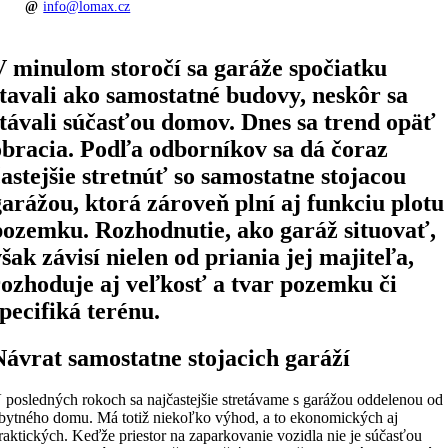
info@lomax.cz
V minulom storočí sa garáže spočiatku
stavali ako samostatné budovy, neskôr sa
stávali súčasťou domov. Dnes sa trend opäť
obracia. Podľa odborníkov sa dá čoraz
častejšie stretnúť so samostatne stojacou
garážou, ktorá zároveň plní aj funkciu plotu
pozemku. Rozhodnutie, ako garáž situovať,
však závisí nielen od priania jej majiteľa,
rozhoduje aj veľkosť a tvar pozemku či
špecifiká terénu.
Návrat samostatne stojacich garáží
 posledných rokoch sa najčastejšie stretávame s garážou oddelenou od
bytného domu. Má totiž niekoľko výhod, a to ekonomických aj
raktických. Keďže priestor na zaparkovanie vozidla nie je súčasťou