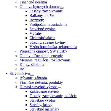
Finančné riešenia
Obnova bytových domov
Fasády, zatepľovanie
Balkóny, lodžie
Rozvody
Protipožiarne zariadenia
Stavebné výplne
Výťahy
Elektroinštalácia
Strechy, strešné krytiny
Vzduchotechnika, rekuperácia
Projekčná činnosť, SW služby
Obnoviteľné zdroje energie
Meranie, regulácia, rozúčtovanie
Kurzy, školenia
Iné
Stavebníctvo
Bývanie, záhrada
Finančné riešenia, produkty
Hlavná stavebná výroba
Zakladanie stavieb
Fasády, zatepľovanie, izolácie
Stavebné výplne
Strechy, krovy
Stavebné materiály