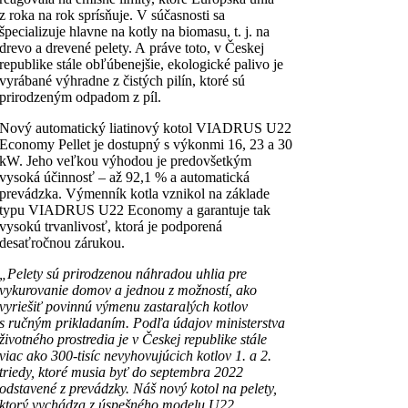
z roka na rok sprísňuje. V súčasnosti sa
špecializuje hlavne na kotly na biomasu, t. j. na
drevo a drevené pelety. A práve toto, v Českej
republike stále obľúbenejšie, ekologické palivo je
vyrábané výhradne z čistých pilín, ktoré sú
prirodzeným odpadom z píl.
Nový automatický liatinový kotol VIADRUS U22
Economy Pellet je dostupný s výkonmi 16, 23 a 30
kW. Jeho veľkou výhodou je predovšetkým
vysoká účinnosť – až 92,1 % a automatická
prevádzka. Výmenník kotla vznikol na základe
typu VIADRUS U22 Economy a garantuje tak
vysokú trvanlivosť, ktorá je podporená
desaťročnou zárukou.
„Pelety sú prirodzenou náhradou uhlia pre
vykurovanie domov a jednou z možností, ako
vyriešiť povinnú výmenu zastaralých kotlov
s ručným prikladaním. Podľa údajov ministerstva
životného prostredia je v Českej republike stále
viac ako 300-tisíc nevyhovujúcich kotlov 1. a 2.
triedy, ktoré musia byť do septembra 2022
odstavené z prevádzky. Náš nový kotol na pelety,
ktorý vychádza z úspešného modelu U22