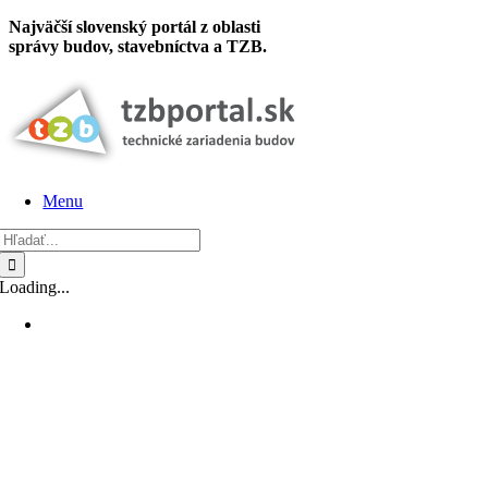
Skip
Najväčší slovenský portál z oblasti
to
správy budov, stavebníctva a TZB.
content
Menu
Hľadať:
Loading...