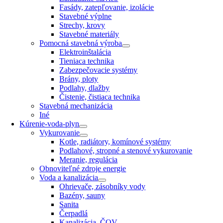
Fasády, zatepľovanie, izolácie
Stavebné výplne
Strechy, krovy
Stavebné materiály
Pomocná stavebná výroba
Elektroinštalácia
Tieniaca technika
Zabezpečovacie systémy
Brány, ploty
Podlahy, dlažby
Čistenie, čistiaca technika
Stavebná mechanizácia
Iné
Kúrenie-voda-plyn
Vykurovanie
Kotle, radiátory, komínové systémy
Podlahové, stropné a stenové vykurovanie
Meranie, regulácia
Obnoviteľné zdroje energie
Voda a kanalizácia
Ohrievače, zásobníky vody
Bazény, sauny
Sanita
Čerpadlá
Kanalizácia, ČOV