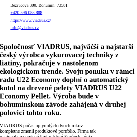
Bezručova 300, Bohumín, 73581
+420 596 088 888
https://www.viadrus.cz/
info@viadrus.cz
Spoločnosť VIADRUS, najväčší a najstarší
český výrobca vykurovacej techniky z
liatiny, pokračuje v nastolenom
ekologickom trende. Svoju ponuku v rámci
radu U22 Economy doplní o automatický
kotol na drevené pelety VIADRUS U22
Economy Pellet. Výroba bude v
bohumínskom závode zahájená v druhej
polovici tohto roku.
VIADRUS počas uplynulých dvoch rokov
kompletne zmenil produktové portfólio. Firma tak
reagovala na emisné limity, ktoré Európska únia