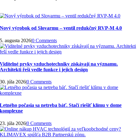
Nový výrobok od Slovarmu – ventil redukčný RVP-M 4.0
5. augusta 2026
|
0 Comments
Viditelné prvky vzduchotechniky získávají na významu.
Architekti řeší vedle funkce i jejich design
30. júla 2026
|
0 Comments
Letného počasia sa netreba báť. Stačí riešiť klímu v dome
komplexne
23. júla 2026
|
0 Comments