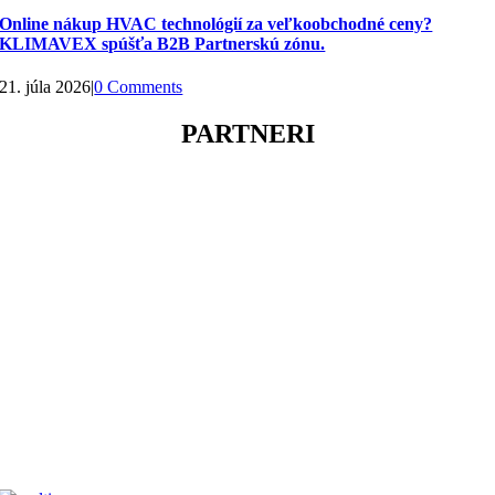
Online nákup HVAC technológií za veľkoobchodné ceny?
KLIMAVEX spúšťa B2B Partnerskú zónu.
21. júla 2026
|
0 Comments
PARTNERI