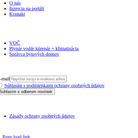
O nás
Inzercia na portáli
Kontakt
ČASOPISY
VOČ
Plynár vodár kúrenár + klimatizácia
Správca bytových domov
PRIHLÁSIŤ SA NA ODBER
-mail
Súhlasím s podmienkami ochrany osobných údajov
GDPR
Zásady ochrany osobných údajov
SSN 1338-3418 © 2010 – 2025
TZB portál
Page load link