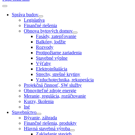
Správa budov
Legislatíva
Finančné riešenia
Obnova bytových domov
Fasády, zatepľovanie
Balkóny, lodžie
Rozvody
Protipožiarne zariadenia
Stavebné výplne
Výťahy
Elektroinštalácia
Strechy, strešné krytiny
Vzduchotechnika, rekuperácia
Projekčná činnosť, SW služby
Obnoviteľné zdroje energie
Meranie, regulácia, rozúčtovanie
Kurzy, školenia
Iné
Stavebníctvo
Bývanie, záhrada
Finančné riešenia, produkty
Hlavná stavebná výroba
Zakladanie stavieb