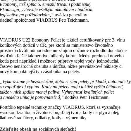
Economy, tiež spĺňa 5. emisnú triedu i podmienky
Ekodesign, vyhovuje všetkým aktuálnym i budúcim
legislatívnym požiadavkám,“
uvádza generálny
riaditeľ spoločnosti VIADRUS Petr Teichmann.
VIADRUS U22 Economy Pellet je taktiež certifikovaný pre 3. vlnu
kotlíkových dotácií v ČR, pre ktorú sa ministerstvo životného
prostredia kvôli mimoriadnemu záujmu občanov rozhodlo dodatočne
uvoľniť ďalšie takmer dve miliardy korún. Medzi prednosti nového
kotla patrí napríklad i možnosť prípravy teplej vody, jednoduchá,
časovo nenáročná obsluha a údržba, nízke prevádzkové náklady či
nový kompaktnejší typ zásobníka na pelety.
„Vykurovanie je bezobslužné, kotol si sám pelety prikladá, automaticky
sa zapaľuje aj vypína. Kotly na pelety majú taktiež vyššiu účinnosť,
takže v nich spálite menej paliva. Výhrevnosť kvalitných peliet
a hnedého uhlia je porovnateľná,“
dodáva Petr Teichmann.
Portfólio tepelné techniky značky VIADRUS, ktorá sa vyznačuje
vysokou kvalitou a životnosťou, ďalej tvoria kotly na plyn a olej,
liatinové radiátory, odliatky, kotly a výmenníky.
Zdieľajte obsah na sociálnych sieťach!