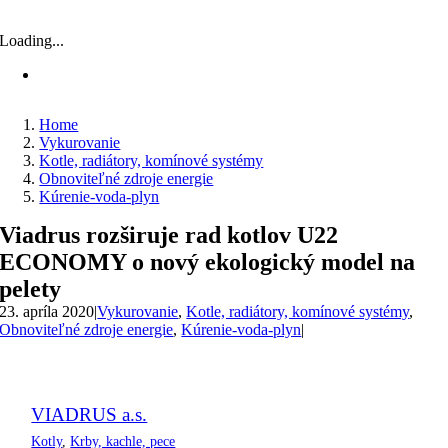
Loading...
Home
Vykurovanie
Kotle, radiátory, komínové systémy
Obnoviteľné zdroje energie
Kúrenie-voda-plyn
Viadrus rozširuje rad kotlov U22
ECONOMY o nový ekologický model na
pelety
23. apríla 2020
|
Vykurovanie
,
Kotle, radiátory, komínové systémy
,
Obnoviteľné zdroje energie
,
Kúrenie-voda-plyn
|
VIADRUS a.s.
Kotly
,
Krby, kachle, pece