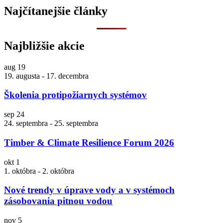
Najčítanejšie články
Najbližšie akcie
aug
19
19. augusta
-
17. decembra
Školenia protipožiarnych systémov
sep
24
24. septembra
-
25. septembra
Timber & Climate Resilience Forum 2026
okt
1
1. októbra
-
2. októbra
Nové trendy v úprave vody a v systémoch
zásobovania pitnou vodou
nov
5