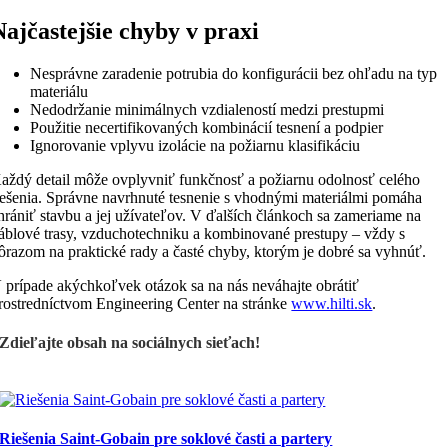
Najčastejšie chyby v praxi
Nesprávne zaradenie potrubia do konfigurácii bez ohľadu na typ
materiálu
Nedodržanie minimálnych vzdialeností medzi prestupmi
Použitie necertifikovaných kombinácií tesnení a podpier
Ignorovanie vplyvu izolácie na požiarnu klasifikáciu
aždý detail môže ovplyvniť funkčnosť a požiarnu odolnosť celého
iešenia. Správne navrhnuté tesnenie s vhodnými materiálmi pomáha
hrániť stavbu a jej užívateľov. V ďalších článkoch sa zameriame na
áblové trasy, vzduchotechniku a kombinované prestupy – vždy s
ôrazom na praktické rady a časté chyby, ktorým je dobré sa vyhnúť.
 prípade akýchkoľvek otázok sa na nás neváhajte obrátiť
rostredníctvom Engineering Center na stránke
www.hilti.sk
.
Zdieľajte obsah na sociálnych sieťach!
Riešenia Saint-Gobain pre soklové časti a partery