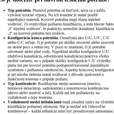
Typ potrubia
: Plastové potrubia sú horľavé, tavia sa a môžu
vytvárať toxické výpary. Na ich tesnenie je nutné použiť
napeňujúci materiál. Kovové potrubia majú rôznu tepelnú
vodivosť, čo ovplyvňuje požiarnu klasifikáciu, a teda hlavne fakto
„I“ tepelnú vodivosť. Je prakticky nemožné dosiahnuť klasifikáci
„I“ na kovové potrubia bez izolácie.
Konfigurácia konca potrubia
: Označenia ako U/U, U/C, C/U
alebo C/C určuje, či je potrubie pri skúške otvorené alebo uzavret
na strane pece a mimo nej. V praxi to znamená, či je potrubie
odvetrané alebo plné vody. Napríklad skúška konfigurácie U/U
(dažďová kanalizácia, odvetrávaná kanalizácia) pokrýva všetky
možné varianty, no v prípade skúšky konfigurácie C/U výsledky
platia len pre kovové potrubia podoprené/zavesené montážnym
systémom s požiarnou odolnosťou. Aspekty koncovej konfiguráci
je pri návrhu riešenia nutné uvažovať z dôvodu správnosti a
funkčnosti tesnenia v prípade požiaru.
Typ konštrukcie
: Rozlišujeme medzi normovou (murivo,
betónová stena/strop, sadrokartón) a nenormovou konštrukciou
(drevo alebo sendvič a iné). Každá má iné požiadavky na
vzdialenosti a typy tesnenia.
Vzdialenosti medzi inštaláciami
majú zásadný vplyv na výsledn
klasifikáciu požiarnej odolnosti. Nie je možné ich ľubovoľne
kombinovať – každá inštalácia musí byť posudzovaná samostatne