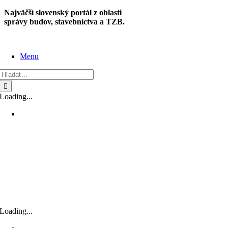
Skip
Najväčší slovenský portál z oblasti
to
správy budov, stavebníctva a TZB.
content
Menu
Hľadať:
Loading...
Loading...