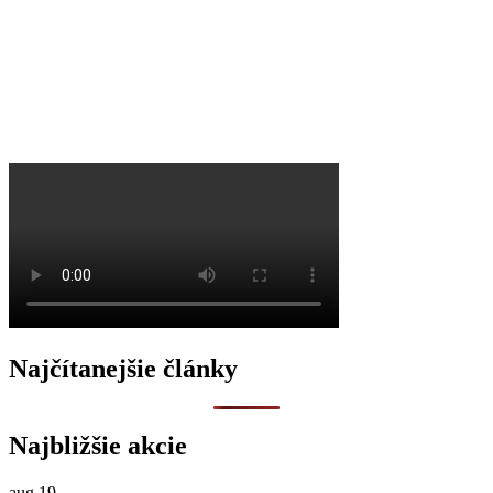
O
Najčítanejšie články
Najbližšie akcie
aug
19