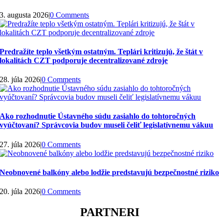
3. augusta 2026
|
0 Comments
Predražíte teplo všetkým ostatným. Teplári kritizujú, že štát v
lokalitách CZT podporuje decentralizované zdroje
28. júla 2026
|
0 Comments
Ako rozhodnutie Ústavného súdu zasiahlo do tohtoročných
vyúčtovaní? Správcovia budov museli čeliť legislatívnemu vákuu
27. júla 2026
|
0 Comments
Neobnovené balkóny alebo lodžie predstavujú bezpečnostné rizik
20. júla 2026
|
0 Comments
PARTNERI