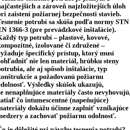
najčastejších a zároveň najzložitejších úloh
pri zaistení požiarnej bezpečnosti stavieb.
Tesnenie potrubí sa skúša podľa normy STN
EN 1366-3 (pre prevádzkové inštalácie).
Každý typ potrubí – plastové, kovové,
kompozitné, izolované či združené –
vyžaduje špecifický prístup, ktorý musí
zohľadniť nie len materiál, hrúbku steny
potrubia, ale aj spôsob inštalácie, typ
konštrukcie a požadovanú požiarnu
odolnosť. Výsledky skúšok ukazujú,
že nenaplňujúce materiály často nevyhovujú
zatiaľ čo intumescentné (napeňujúce)
materiály dokážu účinne zaplniť vznikajúce
medzery a zachovať požiarnu odolnosť.
Čo je dôležité pri návrhu tesnenia potrubí?