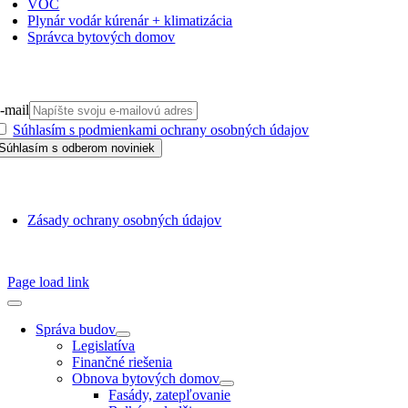
VOČ
Plynár vodár kúrenár + klimatizácia
Správca bytových domov
PRIHLÁSIŤ SA NA ODBER
-mail
Súhlasím s podmienkami ochrany osobných údajov
GDPR
Zásady ochrany osobných údajov
SSN 1338-3418 © 2010 – 2025
TZB portál
Page load link
Správa budov
Legislatíva
Finančné riešenia
Obnova bytových domov
Fasády, zatepľovanie