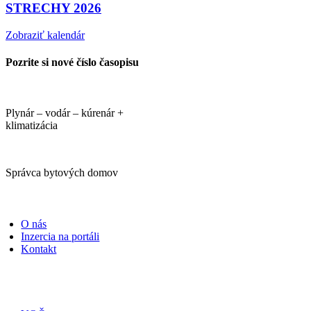
STRECHY 2026
Zobraziť kalendár
Pozrite si nové číslo časopisu
Plynár – vodár – kúrenár +
klimatizácia
Správca bytových domov
PORTÁLI
O nás
Inzercia na portáli
Kontakt
ČASOPISY