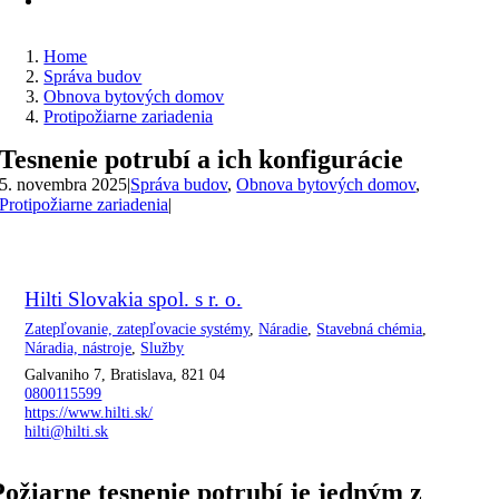
Home
Správa budov
Obnova bytových domov
Protipožiarne zariadenia
Tesnenie potrubí a ich konfigurácie
5. novembra 2025
|
Správa budov
,
Obnova bytových domov
,
Protipožiarne zariadenia
|
Hilti Slovakia spol. s r. o.
Zatepľovanie, zatepľovacie systémy
,
Náradie
,
Stavebná chémia
,
Náradia, nástroje
,
Služby
Galvaniho 7, Bratislava, 821 04
0800115599
https://www.hilti.sk/
hilti@hilti.sk
Požiarne tesnenie potrubí je jedným z