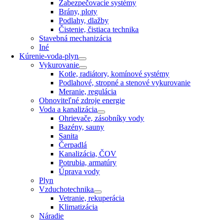
Zabezpečovacie systémy
Brány, ploty
Podlahy, dlažby
Čistenie, čistiaca technika
Stavebná mechanizácia
Iné
Kúrenie-voda-plyn
Vykurovanie
Kotle, radiátory, komínové systémy
Podlahové, stropné a stenové vykurovanie
Meranie, regulácia
Obnoviteľné zdroje energie
Voda a kanalizácia
Ohrievače, zásobníky vody
Bazény, sauny
Sanita
Čerpadlá
Kanalizácia, ČOV
Potrubia, armatúry
Úprava vody
Plyn
Vzduchotechnika
Vetranie, rekuperácia
Klimatizácia
Náradie