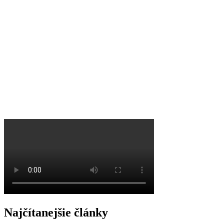
O
Najčítanejšie články