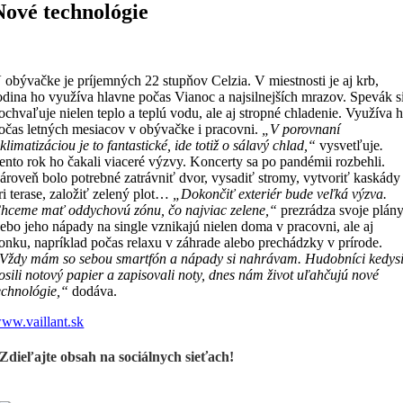
Nové technológie
 obývačke je príjemných 22 stupňov Celzia. V miestnosti je aj krb,
odina ho využíva hlavne počas Vianoc a najsilnejších mrazov. Spevák s
ochvaľuje nielen teplo a teplú vodu, ale aj stropné chladenie. Využíva 
očas letných mesiacov v obývačke i pracovni.
„V porovnaní
 klimatizáciou je to fantastické, ide totiž o sálavý chlad,“
vysvetľuje
.
ento rok ho čakali viaceré výzvy. Koncerty sa po pandémii rozbehli.
ároveň bolo potrebné zatrávniť dvor, vysadiť stromy, vytvoriť kaskády
ri terase, založiť zelený plot…
„Dokončiť exteriér bude veľká výzva.
hceme mať oddychovú zónu, čo najviac zelene,“
prezrádza svoje plány
ebo jeho nápady na single vznikajú nielen doma v pracovni, ale aj
onku, napríklad počas relaxu v záhrade alebo prechádzky v prírode.
Vždy mám so sebou smartfón a nápady si nahrávam. Hudobníci kedys
osili notový papier a zapisovali noty, dnes nám život uľahčujú nové
echnológie,“
dodáva.
ww.vaillant.sk
Zdieľajte obsah na sociálnych sieťach!