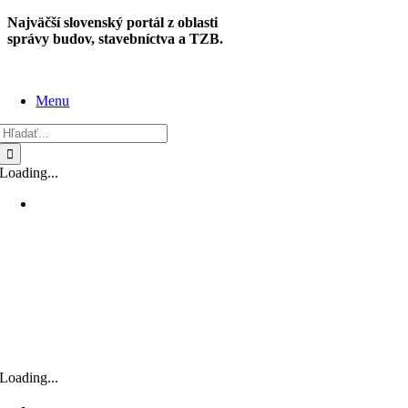
Skip
Najväčší slovenský portál z oblasti
to
správy budov, stavebníctva a TZB.
content
Menu
Hľadať:
Loading...
Loading...