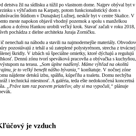
d detstva žil na sídlisku a túžil po vlastnom dome. Najprv obýval byt v
ezinku s výhľadom na Karpaty, potom funkcionalistický dom s
ahrávacím štúdiom v Dunajskej Lužnej, neskôr byt v centre Skalice. V
omto meste napokon objavil vhodný pozemok a spolu s manželkou
atkou a dcérou Hankou urobili veľký krok. Stavať začali v roku 2018,
ávrh pochádza z dielne architekta Juraja Zorničku.
ič nenechali na náhodu a stavili na najmodernejšie materiály. Obvodov
úry pozostávajú z tehál a sú zateplené polystyrénom, strecha z trvácnej
álenej škridly. V izbách sú špeciálne omietky, ktoré dýchajú a regulujú
lhkosť. Dennú zónu tvorí speváková pracovňa a obývačka s kuchyňou
 výstupom na terasu. „
Som úplne nadšený. Máme výhľad na okolitú
rajinu, je to veľký benefit nášho bývania,“
konštatuje. V nočnej zóne
omu nájdeme detskú izbu, spálňu, kúpeľňu a toaletu. Domu nechýba
aráž i technická miestnosť. A galéria, teda ešte nedokončená koncertná
ála.
„Práve tam raz pozvem priateľov, aby si ma vypočuli,“
plánuje
pevák.
Kľúčový je vzduch