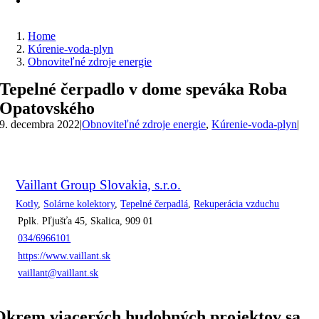
Home
Kúrenie-voda-plyn
Obnoviteľné zdroje energie
Tepelné čerpadlo v dome speváka Roba
Opatovského
9. decembra 2022
|
Obnoviteľné zdroje energie
,
Kúrenie-voda-plyn
|
Vaillant Group Slovakia, s.r.o.
Kotly
,
Solárne kolektory
,
Tepelné čerpadlá
,
Rekuperácia vzduchu
Pplk. Pľjušťa 45, Skalica, 909 01
034/6966101
https://www.vaillant.sk
vaillant@vaillant.sk
Okrem viacerých hudobných projektov sa