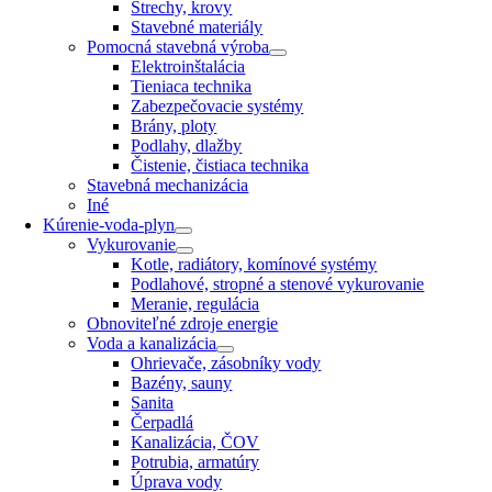
Strechy, krovy
Stavebné materiály
Pomocná stavebná výroba
Elektroinštalácia
Tieniaca technika
Zabezpečovacie systémy
Brány, ploty
Podlahy, dlažby
Čistenie, čistiaca technika
Stavebná mechanizácia
Iné
Kúrenie-voda-plyn
Vykurovanie
Kotle, radiátory, komínové systémy
Podlahové, stropné a stenové vykurovanie
Meranie, regulácia
Obnoviteľné zdroje energie
Voda a kanalizácia
Ohrievače, zásobníky vody
Bazény, sauny
Sanita
Čerpadlá
Kanalizácia, ČOV
Potrubia, armatúry
Úprava vody