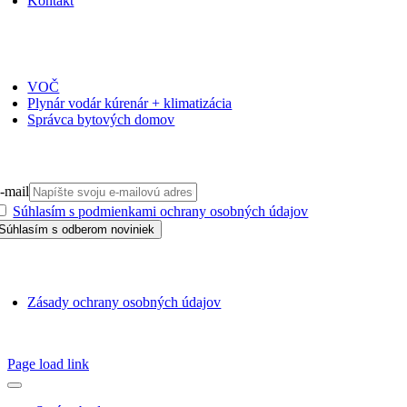
Kontakt
ČASOPISY
VOČ
Plynár vodár kúrenár + klimatizácia
Správca bytových domov
PRIHLÁSIŤ SA NA ODBER
-mail
Súhlasím s podmienkami ochrany osobných údajov
GDPR
Zásady ochrany osobných údajov
SSN 1338-3418 © 2010 – 2025
TZB portál
Page load link