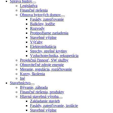
Správa budov
Legislatíva
Finančné riešenia
Obnova bytových domov
Fasády, zatepľovanie
Balkóny, lodžie
Rozvody
Protipožiarne zariadenia
Stavebné výplne
Výťahy
Elektroinštalácia
Strechy, strešné krytiny
Vzduchotechnika, rekuperácia
Projekčná činnosť, SW služby
Obnoviteľné zdroje energie
Meranie, regulácia, rozúčtovanie
Kurzy, školenia
Iné
Stavebníctvo
Bývanie, záhrada
Finančné riešenia, produkty
Hlavná stavebná výroba
Zakladanie stavieb
Fasády, zatepľovanie, izolácie
Stavebné výplne