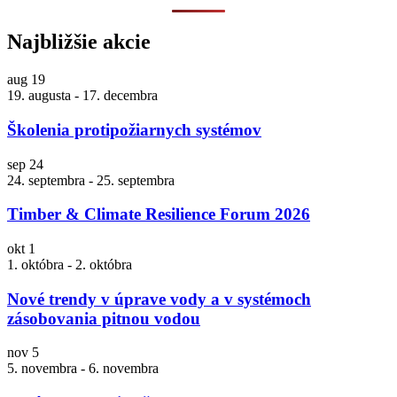
Najbližšie akcie
aug
19
19. augusta
-
17. decembra
Školenia protipožiarnych systémov
sep
24
24. septembra
-
25. septembra
Timber & Climate Resilience Forum 2026
okt
1
1. októbra
-
2. októbra
Nové trendy v úprave vody a v systémoch
zásobovania pitnou vodou
nov
5
5. novembra
-
6. novembra