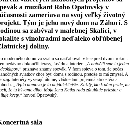
spevák a muzikant Robo Opatovský v
súčasnosti zameriava na svoj veľký životný
projekt. Tým je jeho nový dom na Záhorí. S
rodinou sa zabýval v malebnej Skalici, v
lokalite s vinohradmi neďaleko obľúbenej
Zlatníckej doliny.
o moderného domu vo svahu sa nasťahovali v lete pred dvomi rokmi.
en nedávno dokončili terasy, fasádu a interiér.
„A natočili sme tu jeden
ideoklipov,“
priznáva známy spevák. V ňom spieva o tom, že počas
ianočných sviatkov chce byť doma s rodinou, pretože to má zmysel. A
aozaj. Interiéry vyzerajú útulne, vládne tam príjemná atmosféra a
ohoda.
„Teplo domova je to najdôležitejšie. Každý, kto k nám príde, m
ocit, že tu bývame dlho. Moja žena Katka rada zútulňuje priestor a
iluje kvety,“
hovorí Opatovský.
Koncertná sála