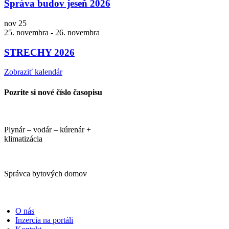
Správa budov jeseň 2026
nov
25
25. novembra
-
26. novembra
STRECHY 2026
Zobraziť kalendár
Pozrite si nové číslo časopisu
Plynár – vodár – kúrenár +
klimatizácia
Správca bytových domov
PORTÁLI
O nás
Inzercia na portáli