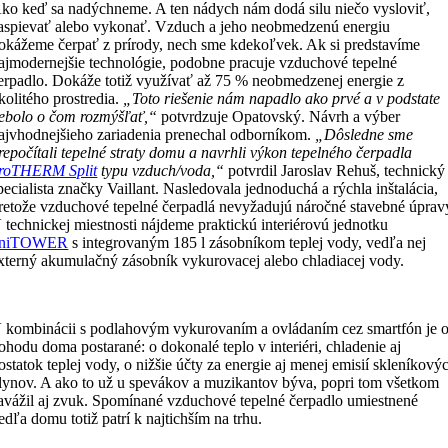
ko keď sa nadýchneme. A ten nádych nám dodá silu niečo vysloviť,
aspievať alebo vykonať. Vzduch a jeho neobmedzenú energiu
okážeme čerpať z prírody, nech sme kdekoľvek. Ak si predstavíme
ajmodernejšie technológie, podobne pracuje vzduchové tepelné
erpadlo. Dokáže totiž využívať až 75 % neobmedzenej energie z
kolitého prostredia.
„Toto riešenie nám napadlo ako prvé a v podstate
ebolo o čom rozmýšľať,“
potvrdzuje Opatovský. Návrh a výber
ajvhodnejšieho zariadenia prenechal odborníkom.
„Dôsledne sme
repočítali tepelné straty domu a navrhli výkon tepelného čerpadla
roTHERM Split
typu vzduch/voda,“
potvrdil Jaroslav Rehuš, technický
pecialista značky Vaillant. Nasledovala jednoduchá a rýchla inštalácia,
retože vzduchové tepelné čerpadlá nevyžadujú náročné stavebné úprav
 technickej miestnosti nájdeme praktickú interiérovú jednotku
uniTOWER
s integrovaným 185 l zásobníkom teplej vody, vedľa nej
xterný akumulačný zásobník vykurovacej alebo chladiacej vody.
 kombinácii s podlahovým vykurovaním a ovládaním cez smartfón je 
ohodu doma postarané: o dokonalé teplo v interiéri, chladenie aj
ostatok teplej vody, o nižšie účty za energie aj menej emisií skleníkový
lynov. A ako to už u spevákov a muzikantov býva, popri tom všetkom
avážil aj zvuk. Spomínané vzduchové tepelné čerpadlo umiestnené
edľa domu totiž patrí k najtichším na trhu.