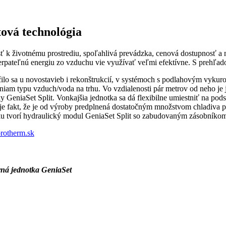
tová technológia
sť k životnému prostrediu, spoľahlivá prevádzka, cenová dostupnosť 
pateľnú energiu zo vzduchu vie využívať veľmi efektívne. S prehľadom
lo sa u novostavieb i rekonštrukcií, v systémoch s podlahovým vykurova
niam typu vzduch/voda na trhu. Vo vzdialenosti pár metrov od neho je 
y GeniaSet Split. Vonkajšia jednotka sa dá flexibilne umiestniť na pod
e fakt, že je od výroby predplnená dostatočným množstvom chladiva pr
ku tvorí hydraulický modul GeniaSet Split so zabudovaným zásobníkom
otherm.sk
ná jednotka GeniaSet