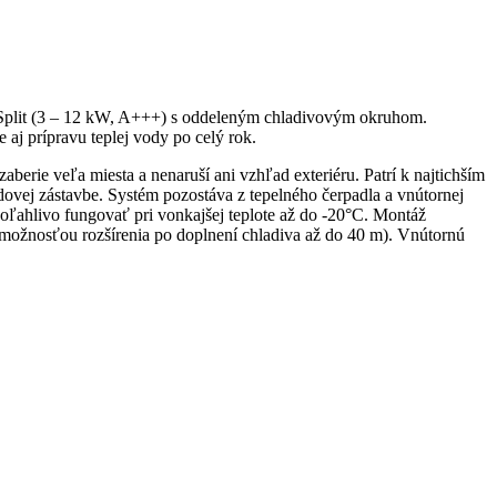
r Split (3 – 12 kW, A+++) s oddeleným chladivovým okruhom.
aj prípravu teplej vody po celý rok.
berie veľa miesta a nenaruší ani vzhľad exteriéru. Patrí k najtichším
dovej zástavbe. Systém pozostáva z tepelného čerpadla a vnútornej
poľahlivo fungovať pri vonkajšej teplote až do -20°C. Montáž
s možnosťou rozšírenia po doplnení chladiva až do 40 m). Vnútornú