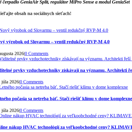
é čerpadlo GeniaAir Split, regulátor MiPro Sense a modul GeniaSet
ieľajte obsah na sociálnych sieťach!
vý výrobok od Slovarmu – ventil redukčný RVP-M 4.0
 augusta 2026
|
0 Comments
ditelné prvky vzduchotechniky získávají na významu. Architekti řeš
. júla 2026
|
0 Comments
tného počasia sa netreba báť. Stačí riešiť klímu v dome komplexn
. júla 2026
|
0 Comments
line nákup HVAC technológií za veľkoobchodné ceny? KLIMAVE