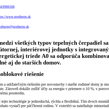
4/6966166
tps://www.protherm.sk
otherm@protherm.sk
edzi všetkých typov tepelných čerpadiel s
útornej, interiérovej jednotky s integrova
ergetickej triede A0 sa odporúča kombinova
né aj do starších domov.
blokové riešenie
m a udržateľným riešením pre novostavby i staršie rodinné domy je mo
ie. Zároveň dokáže znížiť účty za energiu v priemere o 10 %, v porov
nému prostrediu.
tejto technológie je jednoduchá, rýchla a flexibilná. Tím dvoch montá
ohato vystačí pre päťčlennú rodinu. V exteriéri sa nainštaluje mimoriad