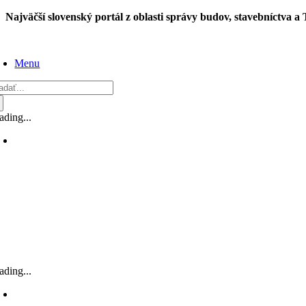
Skip
Najväčší slovenský portál z oblasti správy budov, stavebníctva a
to
content
Menu
adať:
ading...
ading...