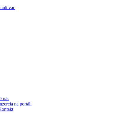
RTÁLI
O nás
nzercia na portáli
Kontakt