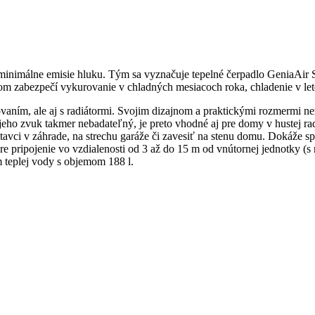
a minimálne emisie hluku. Tým sa vyznačuje tepelné čerpadlo GeniaAi
 zabezpečí vykurovanie v chladných mesiacoch roka, chladenie v lete 
ním, ale aj s radiátormi. Svojim dizajnom a praktickými rozmermi neza
jeho zvuk takmer nebadateľný, je preto vhodné aj pre domy v hustej ra
stavci v záhrade, na strechu garáže či zavesiť na stenu domu. Dokáže s
e pripojenie vo vzdialenosti od 3 až do 15 m od vnútornej jednotky (
 teplej vody s objemom 188 l.