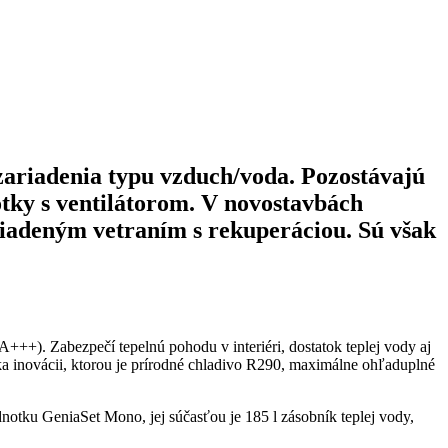
zariadenia typu vzduch/voda. Pozostávajú
otky s ventilátorom. V novostavbách
 riadeným vetraním s rekuperáciou. Sú však
+). Zabezpečí tepelnú pohodu v interiéri, dostatok teplej vody aj
ka inovácii, ktorou je prírodné chladivo R290, maximálne ohľaduplné
dnotku GeniaSet Mono, jej súčasťou je 185 l zásobník teplej vody,