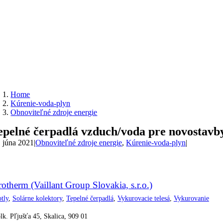
Home
Kúrenie-voda-plyn
Obnoviteľné zdroje energie
epelné čerpadlá vzduch/voda pre novostavby
. júna 2021
|
Obnoviteľné zdroje energie
,
Kúrenie-voda-plyn
|
rotherm (Vaillant Group Slovakia, s.r.o.)
tly
,
Solárne kolektory
,
Tepelné čerpadlá
,
Vykurovacie telesá
,
Vykurovanie
lk. Pľjušťa 45, Skalica, 909 01