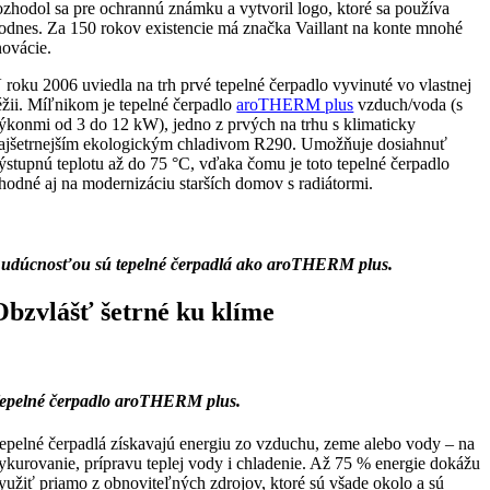
ozhodol sa pre ochrannú známku a vytvoril logo, ktoré sa používa
odnes. Za 150 rokov existencie má značka Vaillant na konte mnohé
novácie.
 roku 2006 uviedla na trh prvé tepelné čerpadlo vyvinuté vo vlastnej
éžii. Míľnikom je tepelné čerpadlo
aroTHERM plus
vzduch/voda (s
ýkonmi od 3 do 12 kW), jedno z prvých na trhu s klimaticky
ajšetrnejším ekologickým chladivom R290. Umožňuje dosiahnuť
ýstupnú teplotu až do 75 °C, vďaka čomu je toto tepelné čerpadlo
hodné aj na modernizáciu starších domov s radiátormi.
udúcnosťou sú tepelné čerpadlá ako aroTHERM plus.
Obzvlášť šetrné ku klíme
epelné čerpadlo aroTHERM plus.
epelné čerpadlá získavajú energiu zo vzduchu, zeme alebo vody – na
ykurovanie, prípravu teplej vody i chladenie. Až 75 % energie dokážu
yužiť priamo z obnoviteľných zdrojov, ktoré sú všade okolo a sú