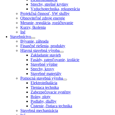
Strechy, strešné krytiny
Vzduchotechnika, rekuperácia
Projekčná činnosť, SW služby
Obnoviteľné zdroje energie
Meranie, regulácia, rozúčtovanie
Kurzy, školenia
Iné
Stavebníctvo
Bývanie, záhrada
Finančné riešenia, produkty
Hlavná stavebná výroba
Zakladanie stavieb
Fasády, zatepľovanie, izolácie
Stavebné výplne
Strechy, krovy
Stavebné materiály
Pomocná stavebná výroba
Elektroinštalácia
Tieniaca technika
Zabezpečovacie systémy
Brány, ploty
Podlahy, dlažby
Čistenie, čistiaca technika
Stavebná mechanizácia