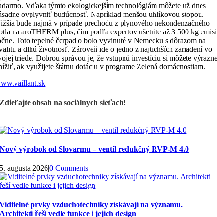
adarmo. Vďaka týmto ekologickejším technológiám môžete už dnes
ásadne ovplyvniť budúcnosť. Napríklad menšou uhlíkovou stopou.
ižšia bude najmä v prípade prechodu z plynového nekondenzačného
otla na aroTHERM plus, čím podľa expertov ušetríte až 3 500 kg emisi
očne. Toto tepelné čerpadlo bolo vyvinuté v Nemecku s dôrazom na
valitu a dlhú životnosť. Zároveň ide o jedno z najtichších zariadení vo
vojej triede. Dobrou správou je, že vstupnú investíciu si môžete výrazn
nížiť, ak využijete štátnu dotáciu v programe Zelená domácnostiam.
ww.vaillant.sk
Zdieľajte obsah na sociálnych sieťach!
Nový výrobok od Slovarmu – ventil redukčný RVP-M 4.0
5. augusta 2026
|
0 Comments
Viditelné prvky vzduchotechniky získávají na významu.
Architekti řeší vedle funkce i jejich design