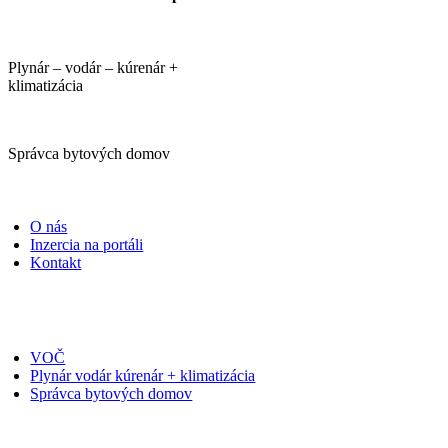
Plynár – vodár – kúrenár +
klimatizácia
Správca bytových domov
PORTÁLI
O nás
Inzercia na portáli
Kontakt
ČASOPISY
VOČ
Plynár vodár kúrenár + klimatizácia
Správca bytových domov
PRIHLÁSIŤ SA NA ODBER