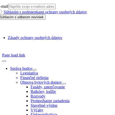
-mail
Súhlasím s podmienkami ochrany osobných údajov
GDPR
Zásady ochrany osobných údajov
SSN 1338-3418 © 2010 – 2025
TZB portál
Page load link
Správa budov
Legislatíva
Finančné riešenia
Obnova bytových domov
Fasády, zatepľovanie
Balkóny, lodžie
Rozvody
Protipožiarne zariadenia
Stavebné výplne
Výťahy
Elektroinštalácia