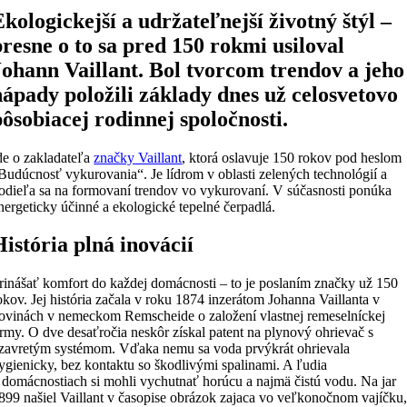
Ekologickejší a udržateľnejší životný štýl –
presne o to sa pred 150 rokmi usiloval
Johann Vaillant. Bol tvorcom trendov a jeho
nápady položili základy dnes už celosvetovo
pôsobiacej rodinnej spoločnosti.
de o zakladateľa
značky Vaillant
, ktorá oslavuje 150 rokov pod heslom
Budúcnosť vykurovania“. Je lídrom v oblasti zelených technológií a
odieľa sa na formovaní trendov vo vykurovaní. V súčasnosti ponúka
nergeticky účinné a ekologické tepelné čerpadlá.
História plná inovácií
rinášať komfort do každej domácnosti – to je poslaním značky už 150
okov. Jej história začala v roku 1874 inzerátom Johanna Vaillanta v
ovinách v nemeckom Remscheide o založení vlastnej remeselníckej
irmy. O dve desaťročia neskôr získal patent na plynový ohrievač s
zavretým systémom. Vďaka nemu sa voda prvýkrát ohrievala
ygienicky, bez kontaktu so škodlivými spalinami. A ľudia
 domácnostiach si mohli vychutnať horúcu a najmä čistú vodu. Na jar
899 našiel Vaillant v časopise obrázok zajaca vo veľkonočnom vajíčku