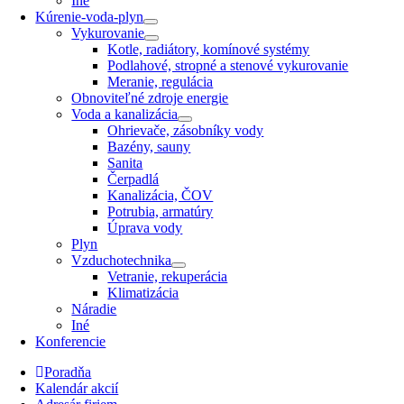
Iné
Kúrenie-voda-plyn
Vykurovanie
Kotle, radiátory, komínové systémy
Podlahové, stropné a stenové vykurovanie
Meranie, regulácia
Obnoviteľné zdroje energie
Voda a kanalizácia
Ohrievače, zásobníky vody
Bazény, sauny
Sanita
Čerpadlá
Kanalizácia, ČOV
Potrubia, armatúry
Úprava vody
Plyn
Vzduchotechnika
Vetranie, rekuperácia
Klimatizácia
Náradie
Iné
Konferencie
Poradňa
Kalendár akcií