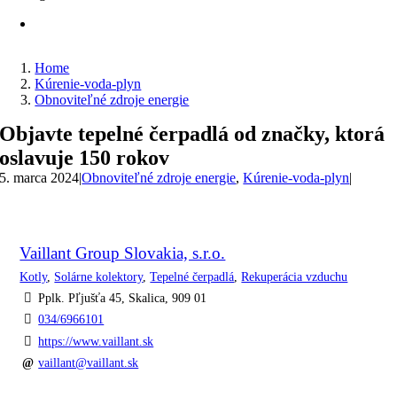
Home
Kúrenie-voda-plyn
Obnoviteľné zdroje energie
Objavte tepelné čerpadlá od značky, ktorá
oslavuje 150 rokov
5. marca 2024
|
Obnoviteľné zdroje energie
,
Kúrenie-voda-plyn
|
Vaillant Group Slovakia, s.r.o.
Kotly
,
Solárne kolektory
,
Tepelné čerpadlá
,
Rekuperácia vzduchu
Pplk. Pľjušťa 45, Skalica, 909 01
034/6966101
https://www.vaillant.sk
vaillant@vaillant.sk