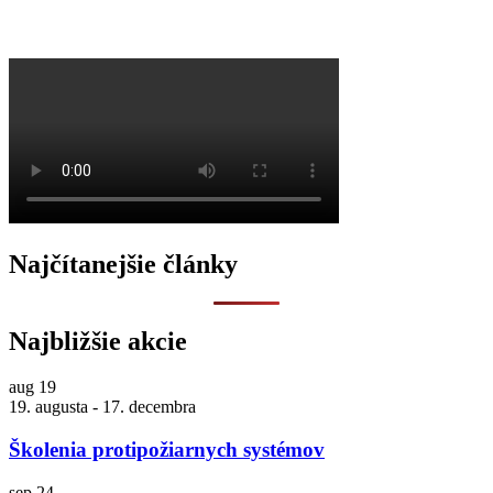
O
Najčítanejšie články
Najbližšie akcie
aug
19
19. augusta
-
17. decembra
Školenia protipožiarnych systémov
sep
24