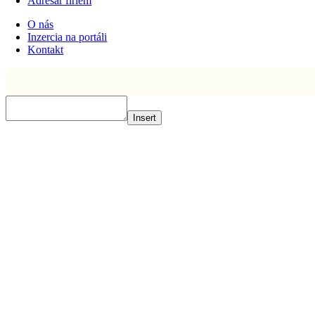
Adresár firiem
O nás
Inzercia na portáli
Kontakt
Insert