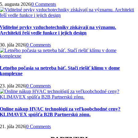
5. augusta 2026
|
0 Comments
Viditelné prvky vzduchotechniky získávají na významu.
Architekti řeší vedle funkce i jejich design
30. júla 2026
|
0 Comments
Letného počasia sa netreba báť. Stačí riešiť klímu v dome
komplexne
23. júla 2026
|
0 Comments
Online nákup HVAC technológií za veľkoobchodné ceny?
KLIMAVEX spúšťa B2B Partnerskú zónu.
21. júla 2026
|
0 Comments