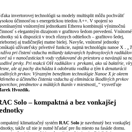
ďaka invertorovej technológii sa modely multisplit môžu pochváliť
ysokou účinnosťou s energetickou triedou A++. V spojení so
pomínanými vnútornými jednotkami Etherea kombinujú výnimočnú
činnosť s elegantným dizajnom v grafitovo šedom prevedení. Vnútorné
ednotky sú k dispozícii v troch rôznych odtieňoch – grafitovo šedej,
triebornej aj tradičnejšej matne bielej. Navyše, vnútorné jednotky
onúkajú užívateľsky prívetivé funkcie, najmä technológiu nanoe X .
„
yužíva pri čistení vzduchu miliardy takzvaných hydroxylových radikálov
toré sú v nanočasticiach vody vyfukované do priestoru a naväzujú sa n
kodlivé prvky. Pri reakcii OH radikálov s prvkami, ako sú baktérie, vír
lesne, ale aj pachy dochádza k odobratiu vodíka a tým k denaturácii
kodlivých prvkov. Výrazným benefitom technológie Nanoe X je okrem
ktívneho a účinného čistenia vzduchu aj eliminácia škodlivých prvkov
 povrchov, predmetov a mäkkých tkanín v miestnosti,,“
vysvetľuje
arek Hvozdík.
RAC Solo – kompaktná a bez vonkajšej
jednotky
ompaktný klimatizačný systém
RAC Solo
je navrhnutý bez vonkajšej
ednotky, takže už nie je nutné hľadať pre ňu miesto na fasáde domu.