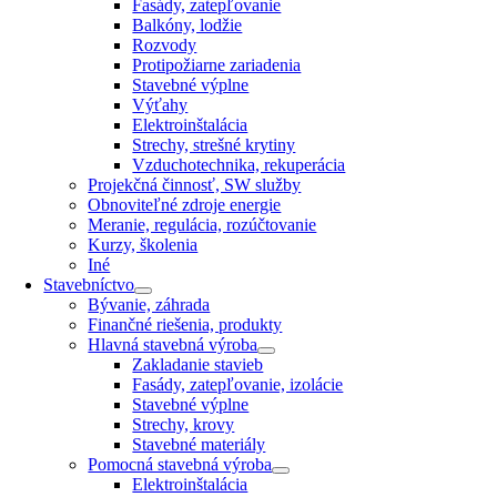
Fasády, zatepľovanie
Balkóny, lodžie
Rozvody
Protipožiarne zariadenia
Stavebné výplne
Výťahy
Elektroinštalácia
Strechy, strešné krytiny
Vzduchotechnika, rekuperácia
Projekčná činnosť, SW služby
Obnoviteľné zdroje energie
Meranie, regulácia, rozúčtovanie
Kurzy, školenia
Iné
Stavebníctvo
Bývanie, záhrada
Finančné riešenia, produkty
Hlavná stavebná výroba
Zakladanie stavieb
Fasády, zatepľovanie, izolácie
Stavebné výplne
Strechy, krovy
Stavebné materiály
Pomocná stavebná výroba
Elektroinštalácia