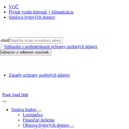
VOČ
Plynár vodár kúrenár + klimatizácia
Správca bytových domov
PRIHLÁSIŤ SA NA ODBER
-mail
Súhlasím s podmienkami ochrany osobných údajov
GDPR
Zásady ochrany osobných údajov
SSN 1338-3418 © 2010 – 2025
TZB portál
Page load link
Správa budov
Legislatíva
Finančné riešenia
Obnova bytových domov