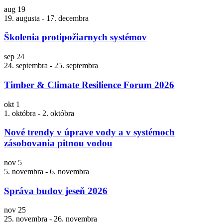
aug
19
19. augusta
-
17. decembra
Školenia protipožiarnych systémov
sep
24
24. septembra
-
25. septembra
Timber & Climate Resilience Forum 2026
okt
1
1. októbra
-
2. októbra
Nové trendy v úprave vody a v systémoch
zásobovania pitnou vodou
nov
5
5. novembra
-
6. novembra
Správa budov jeseň 2026
nov
25
25. novembra
-
26. novembra