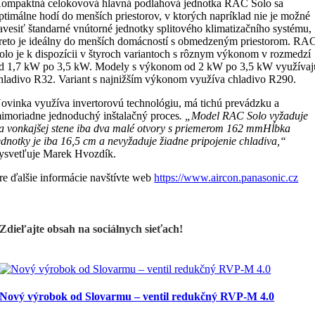
ompaktná celokovová hlavná podlahová jednotka RAC Solo sa
ptimálne hodí do menších priestorov, v ktorých napríklad nie je možné
avesiť štandarné vnútorné jednotky splitového klimatizačního systému,
reto je ideálny do menších domácností s obmedzeným priestorom. RA
olo je k dispozícii v štyroch variantoch s rôznym výkonom v rozmedzí
d 1,7 kW po 3,5 kW. Modely s výkonom od 2 kW po 3,5 kW využívaj
hladivo R32. Variant s najnižším výkonom využíva chladivo R290.
ovinka využíva invertorovú technológiu, má tichú prevádzku a
imoriadne jednoduchý inštalačný proces
. „Model RAC Solo vyžaduje
a vonkajšej stene iba dva malé otvory s priemerom 162 mm
Hĺbka
ednotky je iba 16,5 cm a nevyžaduje žiadne pripojenie chladiva,“
ysvetľuje Marek Hvozdík.
re ďalšie informácie navštívte web
https://www.aircon.panasonic.cz
Zdieľajte obsah na sociálnych sieťach!
Nový výrobok od Slovarmu – ventil redukčný RVP-M 4.0