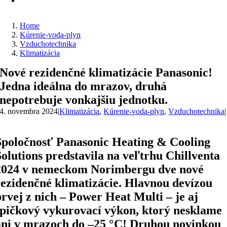
Home
Kúrenie-voda-plyn
Vzduchotechnika
Klimatizácia
Nové rezidenčné klimatizácie Panasonic!
Jedna ideálna do mrazov, druhá
nepotrebuje vonkajšiu jednotku.
4. novembra 2024
|
Klimatizácia
,
Kúrenie-voda-plyn
,
Vzduchotechnika
|
Spoločnosť Panasonic Heating & Cooling
Solutions predstavila na veľtrhu Chillventa
2024 v nemeckom Norimbergu dve nové
rezidenčné klimatizácie. Hlavnou devízou
prvej z nich – Power Heat Multi – je aj
špičkový vykurovací výkon, ktorý nesklame
ani v mrazoch do –25 °C! Druhou novinkou