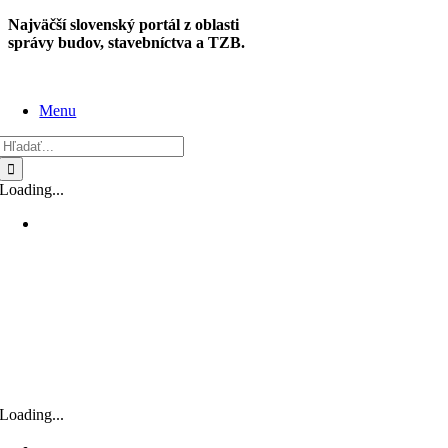
Skip
Najväčší slovenský portál z oblasti
to
správy budov, stavebníctva a TZB.
content
Menu
Hľadať:
Loading...
Loading...