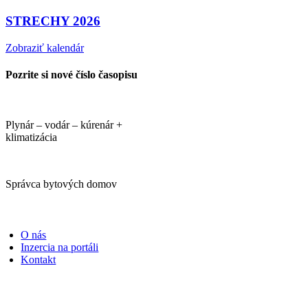
STRECHY 2026
Zobraziť kalendár
Pozrite si nové číslo časopisu
Plynár – vodár – kúrenár +
klimatizácia
Správca bytových domov
PORTÁLI
O nás
Inzercia na portáli
Kontakt
ČASOPISY