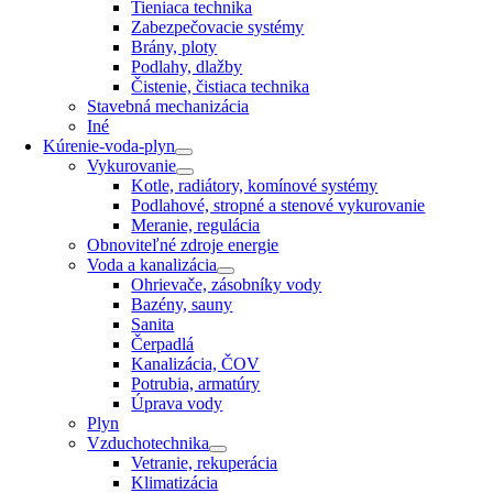
Tieniaca technika
Zabezpečovacie systémy
Brány, ploty
Podlahy, dlažby
Čistenie, čistiaca technika
Stavebná mechanizácia
Iné
Kúrenie-voda-plyn
Vykurovanie
Kotle, radiátory, komínové systémy
Podlahové, stropné a stenové vykurovanie
Meranie, regulácia
Obnoviteľné zdroje energie
Voda a kanalizácia
Ohrievače, zásobníky vody
Bazény, sauny
Sanita
Čerpadlá
Kanalizácia, ČOV
Potrubia, armatúry
Úprava vody
Plyn
Vzduchotechnika
Vetranie, rekuperácia
Klimatizácia