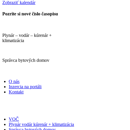
Zobraziť kalendár
Pozrite si nové číslo časopisu
Plynár – vodár – kúrenár +
klimatizácia
Správca bytových domov
PORTÁLI
O nás
Inzercia na portáli
Kontakt
ČASOPISY
VOČ
Plynár vodár kúrenár + klimatizácia
Správca bytových domov