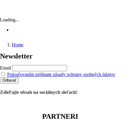
Loading...
O
Home
Newsletter
Email
Pokračovaním prijímate zásady ochrany osobných údajov
Zdieľajte obsah na sociálnych sieťach!
PARTNERI