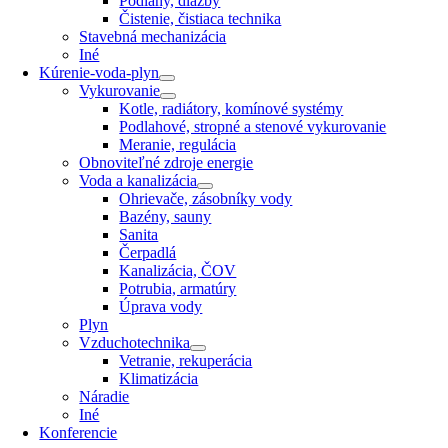
Podlahy, dlažby
Čistenie, čistiaca technika
Stavebná mechanizácia
Iné
Kúrenie-voda-plyn
Vykurovanie
Kotle, radiátory, komínové systémy
Podlahové, stropné a stenové vykurovanie
Meranie, regulácia
Obnoviteľné zdroje energie
Voda a kanalizácia
Ohrievače, zásobníky vody
Bazény, sauny
Sanita
Čerpadlá
Kanalizácia, ČOV
Potrubia, armatúry
Úprava vody
Plyn
Vzduchotechnika
Vetranie, rekuperácia
Klimatizácia
Náradie
Iné
Konferencie