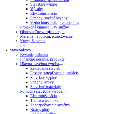
Stavebné výplne
Výťahy
Elektroinštalácia
Strechy, strešné krytiny
Vzduchotechnika, rekuperácia
Projekčná činnosť, SW služby
Obnoviteľné zdroje energie
Meranie, regulácia, rozúčtovanie
Kurzy, školenia
Iné
Stavebníctvo
Bývanie, záhrada
Finančné riešenia, produkty
Hlavná stavebná výroba
Zakladanie stavieb
Fasády, zatepľovanie, izolácie
Stavebné výplne
Strechy, krovy
Stavebné materiály
Pomocná stavebná výroba
Elektroinštalácia
Tieniaca technika
Zabezpečovacie systémy
Brány, ploty