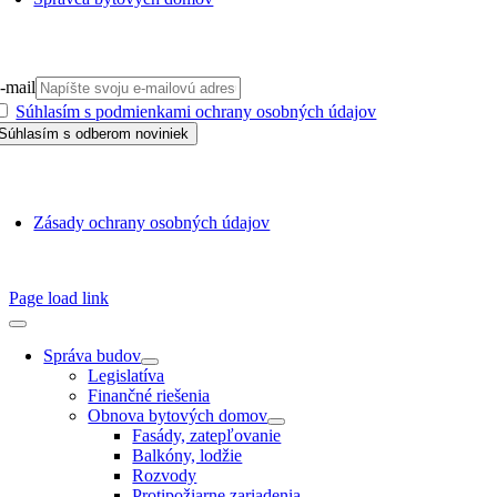
PRIHLÁSIŤ SA NA ODBER
-mail
Súhlasím s podmienkami ochrany osobných údajov
GDPR
Zásady ochrany osobných údajov
SSN 1338-3418 © 2010 – 2025
TZB portál
Page load link
Správa budov
Legislatíva
Finančné riešenia
Obnova bytových domov
Fasády, zatepľovanie
Balkóny, lodžie
Rozvody
Protipožiarne zariadenia