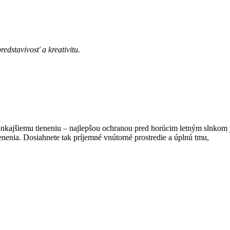
edstavivosť a kreativitu.
 vonkajšiemu tieneniu – najlepšou ochranou pred horúcim letným slnkom 
enia. Dosiahnete tak príjemné vnútorné prostredie a úplnú tmu,