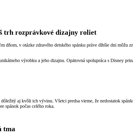
trh rozprávkové dizajny roliet
ým dňom, v otázke zdravého detského spánku práve dlhšie dni môžu z
ikátneho výrobku a jeho dizajnu. Opätovná spolupráca s Disney prináša
 dôležitý aj kvôli ich vývinu. Všetci predsa vieme, že nedostatok spá
re spánok počas celého roka.
á tma