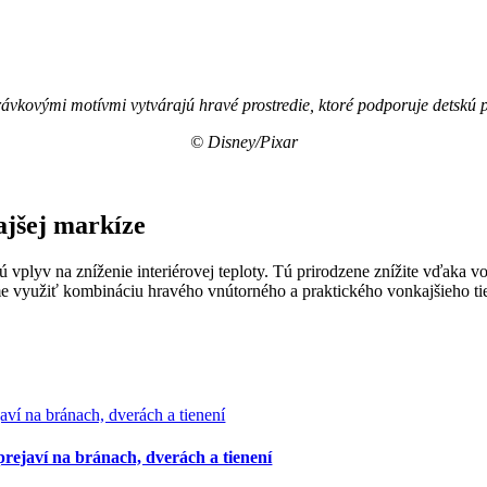
vkovými motívmi vytvárajú hravé prostredie, ktoré podporuje detskú pr
© Disney/Pixar
ajšej markíze
jú vplyv na zníženie interiérovej teploty. Tú prirodzene znížite vďaka
e využiť kombináciu hravého vnútorného a praktického vonkajšieho tien
rejaví na bránach, dverách a tienení