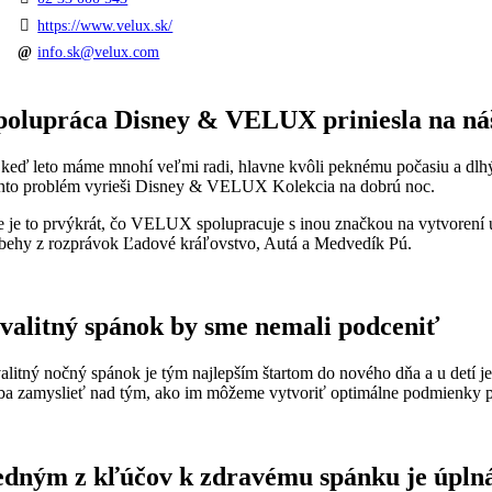
https://www.velux.sk/
info.sk@velux.com
polupráca Disney & VELUX priniesla na náš 
 keď leto máme mnohí veľmi radi, hlavne kvôli peknému počasiu a dlh
nto problém vyrieši Disney & VELUX Kolekcia na dobrú noc.
e je to prvýkrát, čo VELUX spolupracuje s inou značkou na vytvorení un
íbehy z rozprávok Ľadové kráľovstvo, Autá a Medvedík Pú.
valitný spánok by sme nemali podceniť
alitný nočný spánok je tým najlepším štartom do nového dňa a u detí je
eba zamyslieť nad tým, ako im môžeme vytvoriť optimálne podmienky p
edným z kľúčov k zdravému spánku je úpln