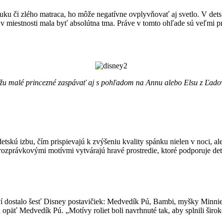
uku či zlého matraca, ho môže negatívne ovplyvňovať aj svetlo. V detsk
y v miestnosti mala byť absolútna tma. Práve v tomto ohľade sú veľmi 
 malé princezné zaspávať aj s pohľadom na Annu alebo Elsu z Ľado
detskú izbu, čím prispievajú k zvýšeniu kvality spánku nielen v noci, 
ozprávkovými motívmi vytvárajú hravé prostredie, ktoré podporuje detsk
í dostalo šesť Disney postavičiek: Medvedík Pú, Bambi, myšky Minnie a
päť Medvedík Pú. „Motívy roliet boli navrhnuté tak, aby splnili široké