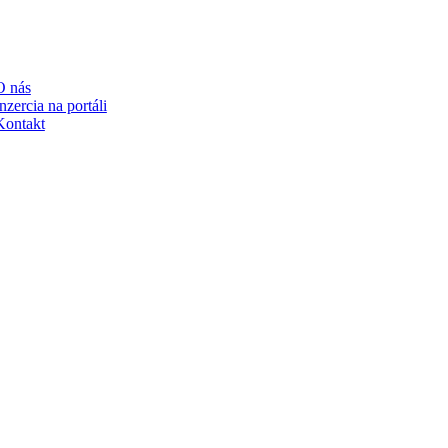
RTÁLI
O nás
nzercia na portáli
Kontakt