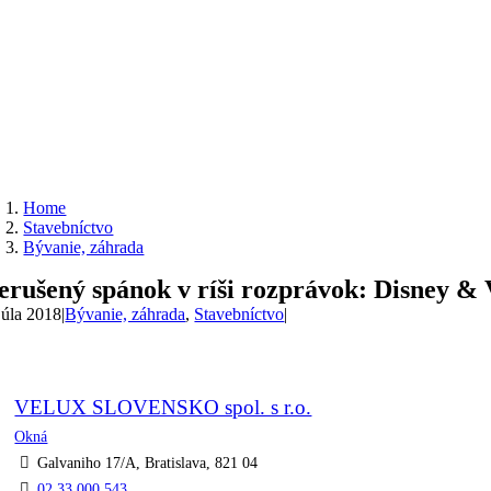
Home
Stavebníctvo
Bývanie, záhrada
erušený spánok v ríši rozprávok: Disney 
 júla 2018
|
Bývanie, záhrada
,
Stavebníctvo
|
VELUX SLOVENSKO spol. s r.o.
Okná
Galvaniho 17/A, Bratislava, 821 04
02 33 000 543