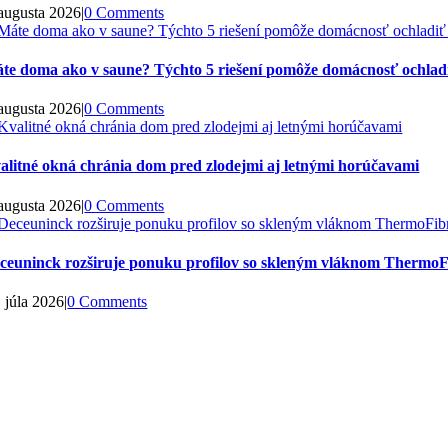
 augusta 2026
|
0 Comments
te doma ako v saune? Týchto 5 riešení pomôže domácnosť ochladiť
 augusta 2026
|
0 Comments
alitné okná chránia dom pred zlodejmi aj letnými horúčavami
 augusta 2026
|
0 Comments
ceuninck rozširuje ponuku profilov so skleným vláknom ThermoF
. júla 2026
|
0 Comments