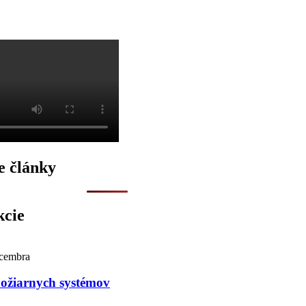
e články
kcie
ecembra
požiarnych systémov