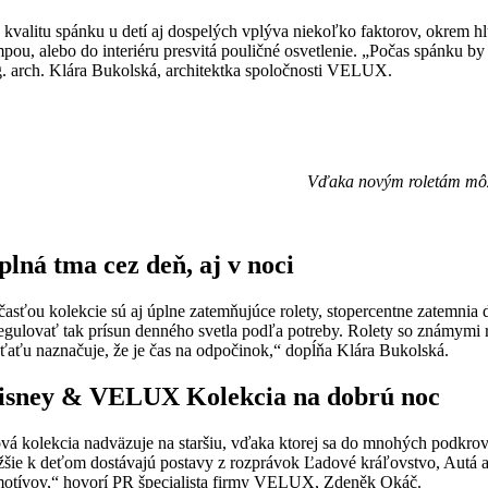
 kvalitu spánku u detí aj dospelých vplýva niekoľko faktorov, okrem hl
mpou, alebo do interiéru presvitá pouličné osvetlenie. „Počas spánku b
g. arch. Klára Bukolská, architektka spoločnosti VELUX.
Vďaka novým roletám môžu
plná tma cez deň, aj v noci
časťou kolekcie sú aj úplne zatemňujúce rolety, stopercentne zatemnia 
regulovať tak prísun denného svetla podľa potreby. Rolety so známymi r
eťaťu naznačuje, že je čas na odpočinok,“ dopĺňa Klára Bukolská.
isney & VELUX Kolekcia na dobrú noc
vá kolekcia nadväzuje na staršiu, vďaka ktorej sa do mnohých podkrov
ižšie k deťom dostávajú postavy z rozprávok Ľadové kráľovstvo, Autá a o
motívov,“ hovorí PR špecialista firmy VELUX, Zdeněk Okáč.