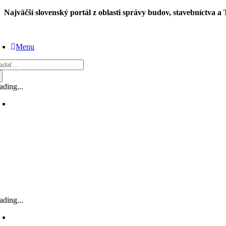
Skip
Najväčší slovenský portál z oblasti správy budov, stavebníctva a
to
content
Menu
adať:
ading...
ading...