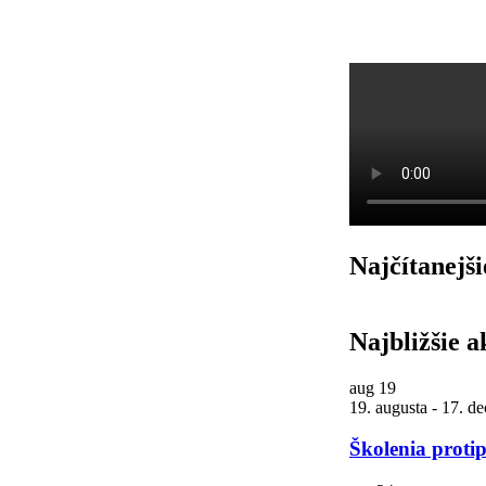
Najčítanejši
Najbližšie a
aug
19
19. augusta
-
17. d
Školenia proti