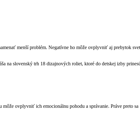
namenať menší problém. Negatívne ho môže ovplyvniť aj prebytok svet
 na slovenský trh 18 dizajnových roliet, ktoré do detskej izby prines
nku môže ovplyvniť ich emocionálnu pohodu a správanie. Práve preto sa