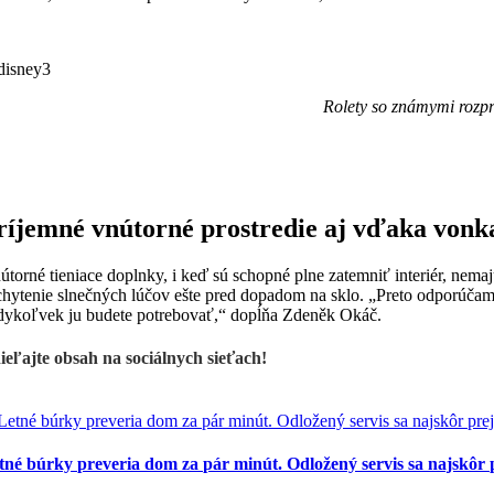
Rolety so známymi rozprá
ríjemné vnútorné prostredie aj vďaka vonk
útorné tieniace doplnky, i keď sú schopné plne zatemniť interiér, nema
chytenie slnečných lúčov ešte pred dopadom na sklo. „Preto odporúčam
dykoľvek ju budete potrebovať,“ dopĺňa Zdeněk Okáč.
ieľajte obsah na sociálnych sieťach!
tné búrky preveria dom za pár minút. Odložený servis sa najskôr p