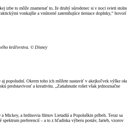
ej izbe to môže znamenať to, že druhý súrodenec si v noci svieti stoln
praktickými vonkajšie a vnútorné zatemňujúce tieniace doplnky,“ hovorí
vého kráľovstva. © Disney
ale aj popoludní. Okrem toho ich môžete nastaviť v akejkoľvek výške ok
ú predstavivosť a kreativitu. „Zatiahnutie roliet však jednoznačne
 Mickey, a hrdinovia filmov Lietadlá a Popoluškin príbeh. Teraz sa
 spektrum preferencií – a to z hľadiska výberu postáv, farieb, vzorov