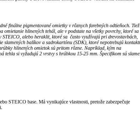
dné finálne pigmentované omietky v rôznych farebných odtieňoch. Tiež
omietanie hlinených tehál, ale v podstate na všetky povrchy, ktoré sa
y STEICO, alebo heraklit, ktoré sa často využívajú pri drevostavbách,
anie slamených balíkov a sadrokartónu (SDK), ktoré nepotrebujú kontakt
 hrúbky hlinených omietok sú pritom rôzne. Napríklad, kým na
ná tehla si vyžadujú 2 vrstvy s hrúbkou 15-25 mm. Špecifikom sú slam
lebo STEICO base. Má vynikajúce vlastnosti, pretože zabezpečuje
i.