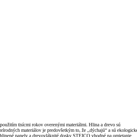
 použitím tisícmi rokov overenými materiálmi. Hlina a drevo sú
rírodných materiálov je predovšetkým to, že ,,dýchajú“ a sú ekologick
, hlinené panely a drevovláknité dosky STEICO vhodné na omietanie