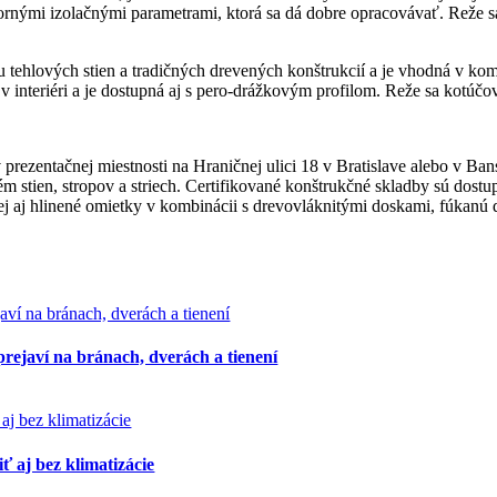
nými izolačnými parametrami, ktorá sa dá dobre opracovávať. Reže sa 
iu tehlových stien a tradičných drevených konštrukcií a je vhodná v ko
interiéri a je dostupná aj s pero-drážkovým profilom. Reže sa kotúčov
prezentačnej miestnosti na Hraničnej ulici 18 v Bratislave alebo v
stien, stropov a striech. Certifikované konštrukčné skladby sú dostu
ej aj hlinené omietky v kombinácii s drevovláknitými doskami, fúkanú d
rejaví na bránach, dverách a tienení
 aj bez klimatizácie