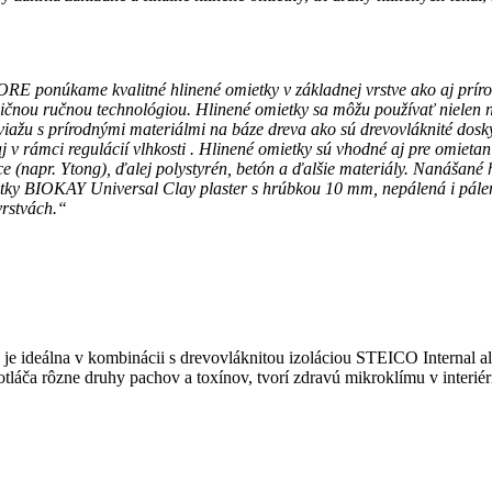
RE ponúkame kvalitné hlinené omietky v základnej vrstve ako aj príro
čnou ručnou technológiou. Hlinené omietky sa môžu používať nielen na 
viažu s prírodnými materiálmi na báze dreva ako sú drevovláknité dosk
j v rámci regulácií vlhkosti . Hlinené omietky sú vhodné aj pre omiet
 (napr. Ytong), ďalej polystyrén, betón a ďalšie materiály. Nanášané
ietky BIOKAY Universal Clay plaster s hrúbkou 10 mm, nepálená i pále
vrstvách.“
e ideálna v kombinácii s drevovláknitou izoláciou STEICO Internal a
tláča rôzne druhy pachov a toxínov, tvorí zdravú mikroklímu v interiér