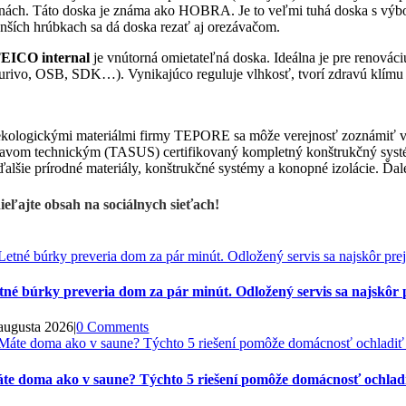
enách. Táto doska je známa ako HOBRA. Je to veľmi tuhá doska s výbor
nších hrúbkach sa dá doska rezať aj orezávačom.
EICO internal
je vnútorná omietateľná doska. Ideálna je pre renovác
urivo, OSB, SDK…). Vynikajúco reguluje vlhkosť, tvorí zdravú klímu v 
ekologickými materiálmi firmy TEPORE sa môže verejnosť zoznámiť v 
tavom technickým (TASUS) certifikovaný kompletný konštrukčný systém 
 ďalšie prírodné materiály, konštrukčné systémy a konopné izolácie. Ďal
ieľajte obsah na sociálnych sieťach!
tné búrky preveria dom za pár minút. Odložený servis sa najskôr p
 augusta 2026
|
0 Comments
te doma ako v saune? Týchto 5 riešení pomôže domácnosť ochladiť