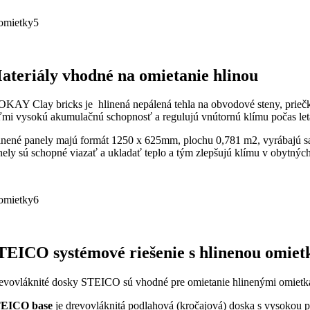
ateriály vhodné na omietanie hlinou
OKAY Clay bricks je hlinená nepálená tehla na obvodové steny, prieč
ľmi vysokú akumulačnú schopnosť a regulujú vnútornú klímu počas leta
inené panely majú formát 1250 x 625mm, plochu 0,781 m2, vyrábajú sa v
nely sú schopné viazať a ukladať teplo a tým zlepšujú klímu v obytnýc
TEICO systémové riešenie s hlinenou omiet
evovláknité dosky STEICO sú vhodné pre omietanie hlinenými omietk
EICO base
je drevovláknitá podlahová (kročajová) doska s vysokou pe