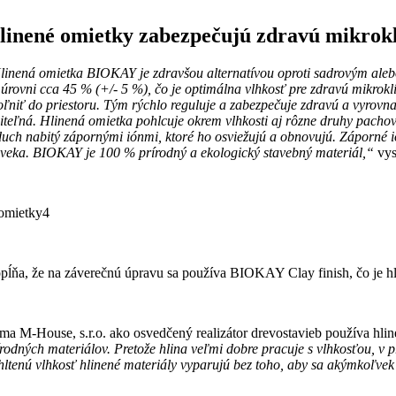
linené omietky zabezpečujú zdravú mikrok
Hlinená omietka BIOKAY je zdravšou alternatívou oproti sadrovým aleb
 úrovni cca 45 % (+/- 5 %), čo je optimálna vlhkosť pre zdravú mikrok
oľniť do priestoru. Tým rýchlo reguluje a zabezpečuje zdravú a vyrovna
diteľná. Hlinená omietka pohlcuje okrem vlhkosti aj rôzne druhy pachov
duch nabitý zápornými iónmi, ktoré ho osviežujú a obnovujú. Záporné i
oveka. BIOKAY je 100 % prírodný a ekologický stavebný materiál,“
vys
pĺňa, že na záverečnú úpravu sa používa BIOKAY Clay finish, čo je hli
rma M-House, s.r.o. ako osvedčený realizátor drevostavieb používa hl
írodných materiálov. Pretože hlina veľmi dobre pracuje s vlhkosťou, v pr
hltenú vlhkosť hlinené materiály vyparujú bez toho, aby sa akýmkoľvek s