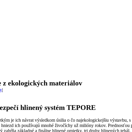
e z ekologických materiálov
ly
|
bezpečí hlinený systém TEPORE
tkým je ich návrat výsledkom úsilia o čo najekologickejšiu výstavbu, s
u hniezd ich používajú mnohé živočíchy už milióny rokov. Prednosťou p
zahŕňa základné a finálne hlinené omietky, tri druhy hlinených tehál