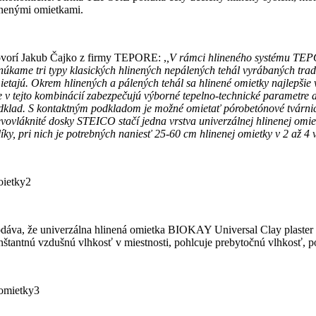
inenými omietkami.
vorí Jakub Čajko z firmy TEPORE: ,
,V rámci hlineného systému TEPO
núkame tri typy klasických hlinených nepálených tehál vyrábaných tradi
ietajú. Okrem hlinených a pálených tehál sa hlinené omietky najlepšie 
e v tejto kombinácií zabezpečujú výborné tepelno-technické parametre a
dklad. S kontaktným podkladom je možné omietať pórobetónové tvárnice
evovláknité dosky STEICO stačí jedna vrstva univerzálnej hlinenej om
líky, pri nich je potrebných naniesť 25-60 cm hlinenej omietky v 2 až 4 
dáva, že univerzálna hlinená omietka BIOKAY Universal Clay plaster j
nštantnú vzdušnú vlhkosť v miestnosti, pohlcuje prebytočnú vlhkosť, po