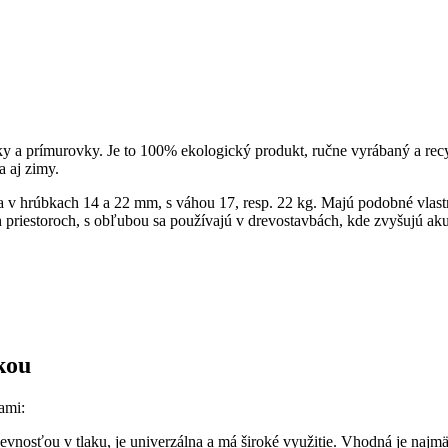
ky a prímurovky. Je to 100% ekologický produkt, ručne vyrábaný a rec
 aj zimy.
 hrúbkach 14 a 22 mm, s váhou 17, resp. 22 kg. Majú podobné vlastnos
h priestoroch, s obľubou sa používajú v drevostavbách, kde zvyšujú ak
kou
ami:
vnosťou v tlaku, je univerzálna a má široké využitie. Vhodná je najmä