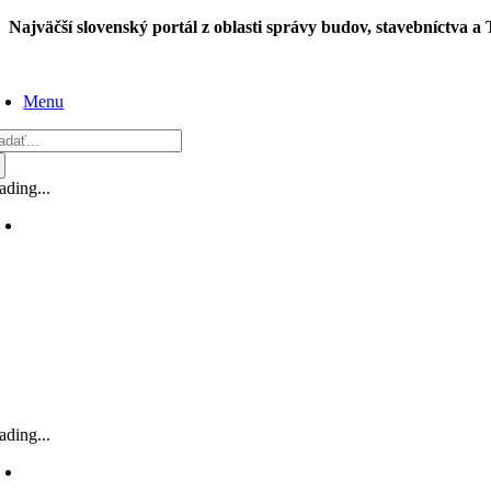
Skip
Najväčší slovenský portál z oblasti správy budov, stavebníctva a
to
content
Menu
adať:
ading...
ading...