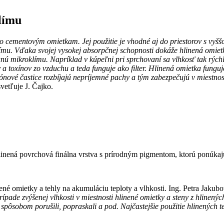
límu
o cementovým omietkam. Jej použitie je vhodné aj do priestorov s vyš
límu. Vďaka svojej vysokej absorpčnej schopnosti dokáže hlinená omiet
nú mikroklímu. Napríklad v kúpeľni pri sprchovaní sa vlhkosť tak rých
 a toxínov zo vzduchu a teda funguje ako filter. Hlinená omietka fungu
ónové častice rozbíjajú nepríjemné pachy a tým zabezpečujú v miestnos
vetľuje J. Čajko.
nená povrchová finálna vrstva s prírodným pigmentom, ktorú ponúkajú 
inené omietky a tehly na akumuláciu teploty a vlhkosti. Ing. Petra Ja
ípade zvýšenej vlhkosti v miestnosti hlinené omietky a steny z hlinených
pôsobom porušili, popraskali a pod. Najčastejšie použitie hlinených te