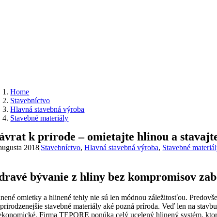
Home
Stavebníctvo
Hlavná stavebná výroba
Stavebné materiály
ávrat k prírode – omietajte hlinou a stavajt
 augusta 2018
|
Stavebníctvo
,
Hlavná stavebná výroba
,
Stavebné materiá
dravé bývanie z hliny bez kompromisov za
inené omietky a hlinené tehly nie sú len módnou záležitosťou. Predovše
jprirodzenejšie stavebné materiály aké pozná príroda. Veď len na stavb
 ekonomické. Firma TEPORE ponúka celý ucelený hlinený systém, ktorý 