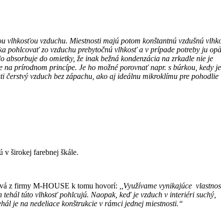
šou vlhkosťou vzduchu. Miestnosti majú potom konštantnú vzdušnú vlhk
ka pohlcovať zo vzduchu prebytočnú vlhkosť a v prípade potreby ju op
lo absorbuje do omietky, že inak bežná kondenzácia na zrkadle nie je
je na prírodnom princípe. Je ho možné porovnať napr. s búrkou, kedy j
ti čerstvý vzduch bez zápachu, ako aj ideálnu mikroklímu pre pohodlie
v širokej farebnej škále.
kubová z firmy M-HOUSE k tomu hovorí:
,,Využívame vynikajúce vlastnos
 tehál túto vlhkosť pohlcujú. Naopak, keď je vzduch v interiéri suchý,
hál je na nedeliace konštrukcie v rámci jednej miestnosti.“