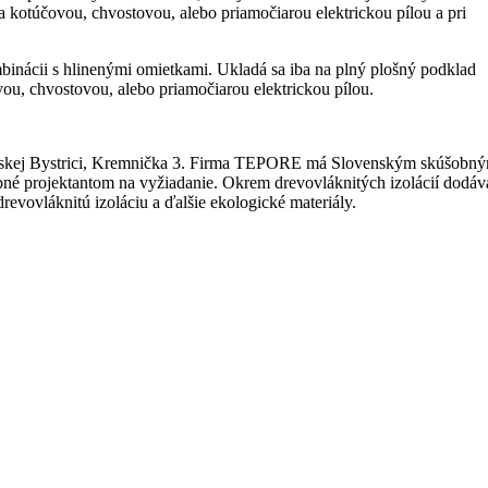
kotúčovou, chvostovou, alebo priamočiarou elektrickou pílou a pri
mbinácii s hlinenými omietkami. Ukladá sa iba na plný plošný podklad
ou, chvostovou, alebo priamočiarou elektrickou pílou.
 Banskej Bystrici, Kremnička 3. Firma TEPORE má Slovenským skúšobn
pné projektantom na vyžiadanie. Okrem drevovláknitých izolácií dodáv
revovláknitú izoláciu a ďalšie ekologické materiály.