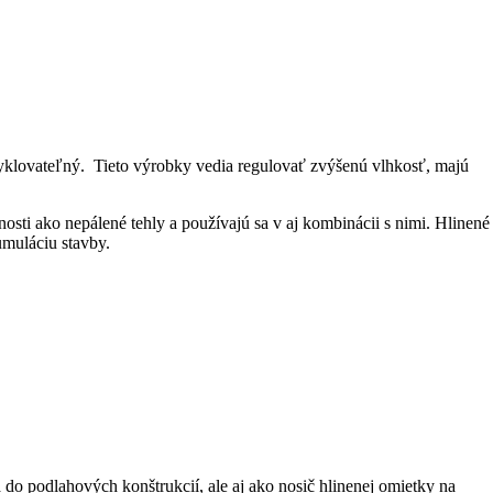
yklovateľný. Tieto výrobky vedia regulovať zvýšenú vlhkosť, majú
ti ako nepálené tehly a používajú sa v aj kombinácii s nimi. Hlinené
umuláciu stavby.
 do podlahových konštrukcií, ale aj ako nosič hlinenej omietky na