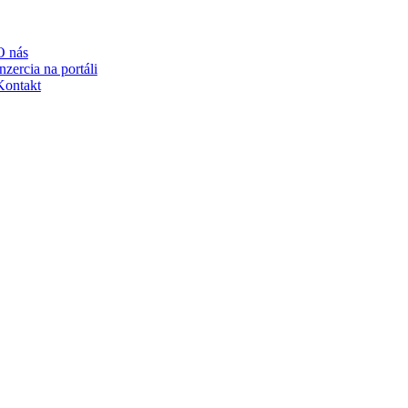
RTÁLI
O nás
nzercia na portáli
Kontakt