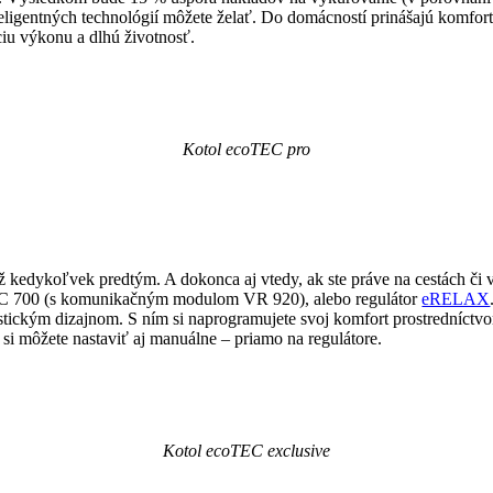
teligentných technológií môžete želať. Do domácností prinášajú komfo
iu výkonu a dlhú životnosť.
Kotol ecoTEC pro
než kedykoľvek predtým. A dokonca aj vtedy, ak ste práve na cestách č
TIC 700 (s komunikačným modulom VR 920), alebo regulátor
eRELAX
alistickým dizajnom. S ním si naprogramujete svoj komfort prostredníc
si môžete nastaviť aj manuálne – priamo na regulátore.
Kotol ecoTEC exclusive