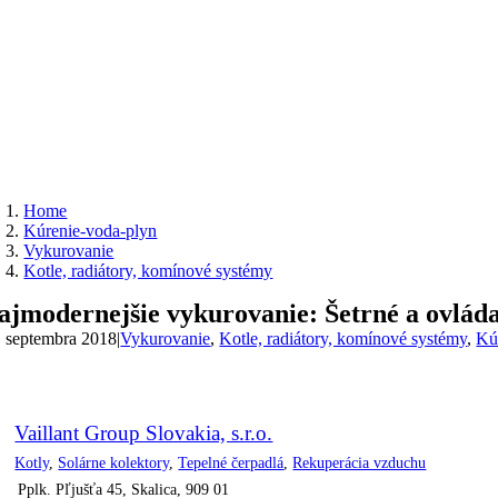
Home
Kúrenie-voda-plyn
Vykurovanie
Kotle, radiátory, komínové systémy
ajmodernejšie vykurovanie: Šetrné a ovlád
. septembra 2018
|
Vykurovanie
,
Kotle, radiátory, komínové systémy
,
Kú
Vaillant Group Slovakia, s.r.o.
Kotly
,
Solárne kolektory
,
Tepelné čerpadlá
,
Rekuperácia vzduchu
Pplk. Pľjušťa 45, Skalica, 909 01