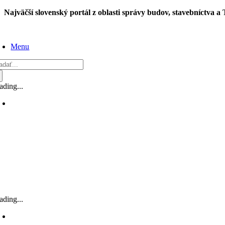
Skip
Najväčší slovenský portál z oblasti správy budov, stavebníctva a
to
content
Menu
adať:
ading...
ading...