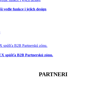
í vedle funkce i jejich design
e
X spúšťa B2B Partnerskú zónu.
PARTNERI