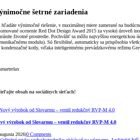
ýnimočne šetrné zariadenia
 hľadáte výnimočné riešenie, v maximálnej miere zamerané na budúcn
nomované ocenenie Red Dot Design Award 2015 za vysokú úroveň inováci
hránite životné prostredie. Pochváliť sa môžu najvyššou energetickou ú
munikačnému modulu). Sú flexibilné, automaticky sa prispôsobia všet
é kondenzačné kotly, vďaka inteligentnému prevádzkovému režimu Green
ieľajte obsah na sociálnych sieťach!
vý výrobok od Slovarmu – ventil redukčný RVP-M 4.0
 augusta 2026
|
0 Comments