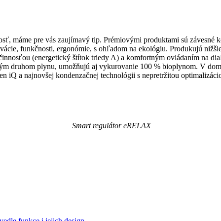
osť, máme pre vás zaujímavý tip. Prémiovými produktami sú závesné 
e, funkčnosti, ergonómie, s ohľadom na ekológiu. Produkujú nižšie e
činnosťou (energetický štítok triedy A) a komfortným ovládaním na dia
kým druhom plynu, umožňujú aj vykurovanie 100 % bioplynom. V domác
 iQ a najnovšej kondenzačnej technológii s nepretržitou optimalizác
Smart regulátor eRELAX