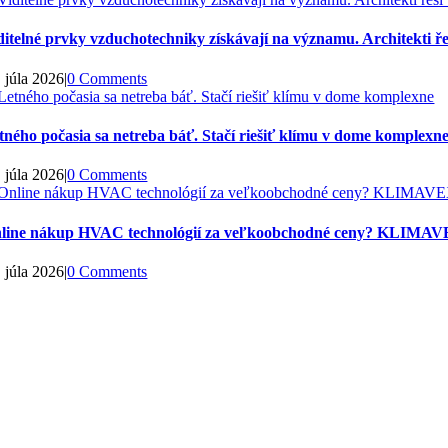
ditelné prvky vzduchotechniky získávají na významu. Architekti řeš
. júla 2026
|
0 Comments
tného počasia sa netreba báť. Stačí riešiť klímu v dome komplexn
. júla 2026
|
0 Comments
line nákup HVAC technológií za veľkoobchodné ceny? KLIMAVE
. júla 2026
|
0 Comments