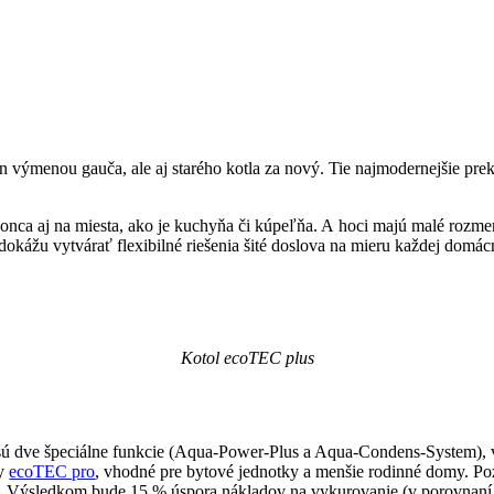
 výmenou gauča, ale aj starého kotla za nový. Tie najmodernejšie pre
nca aj na miesta, ako je kuchyňa či kúpeľňa. A hoci majú malé rozmer
kážu vytvárať flexibilné riešenia šité doslova na mieru každej domácn
Kotol ecoTEC plus
ou sú dve špeciálne funkcie (Aqua-Power-Plus a Aqua-Condens-System),
y
ecoTEC pro
, vhodné pre bytové jednotky a menšie rodinné domy. Po
 Výsledkom bude 15 % úspora nákladov na vykurovanie (v porovnaní 