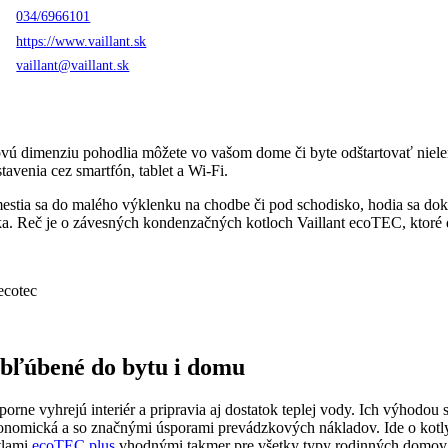
034/6966101
https://www.vaillant.sk
vaillant@vaillant.sk
vú dimenziu pohodlia môžete vo vašom dome či byte odštartovať nielen
tavenia cez smartfón, tablet a Wi-Fi.
estia sa do malého výklenku na chodbe či pod schodisko, hodia sa doko
ka. Reč je o závesných kondenzačných kotloch Vaillant ecoTEC, ktoré do
bľúbené do bytu i domu
porne vyhrejú interiér a pripravia aj dostatok teplej vody. Ich výhod
onomická a so značnými úsporami prevádzkových nákladov. Ide o kotl
tlami
ecoTEC plus
vhodnými takmer pre všetky typy rodinných domov.