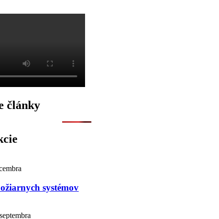
e články
kcie
ecembra
požiarnych systémov
 septembra