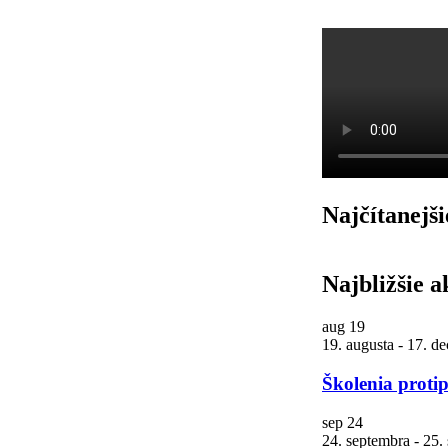
Najčítanejši
Najbližšie a
aug
19
19. augusta
-
17. d
Školenia proti
sep
24
24. septembra
-
25.