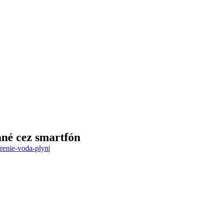
ané cez smartfón
renie-voda-plyn
|