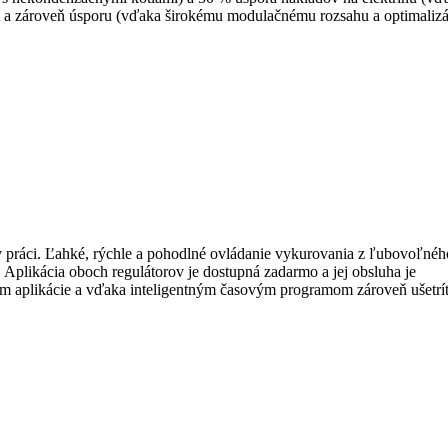
rt a zároveň úsporu (vďaka širokému modulačnému rozsahu a optimalizá
i v práci. Ľahké, rýchle a pohodlné ovládanie vykurovania z ľubovoľnéh
. Aplikácia oboch regulátorov je dostupná zadarmo a jej obsluha je
tvom aplikácie a vďaka inteligentným časovým programom zároveň ušetrí