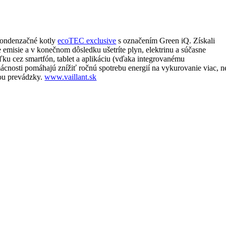
kondenzačné kotly
ecoTEC exclusive
s označením Green iQ. Získali
misie a v konečnom dôsledku ušetríte plyn, elektrinu a súčasne
ľku cez smartfón, tablet a aplikáciu (vďaka integrovanému
nosti pomáhajú znížiť ročnú spotrebu energií na vykurovanie viac, n
iou prevádzky.
www.vaillant.sk