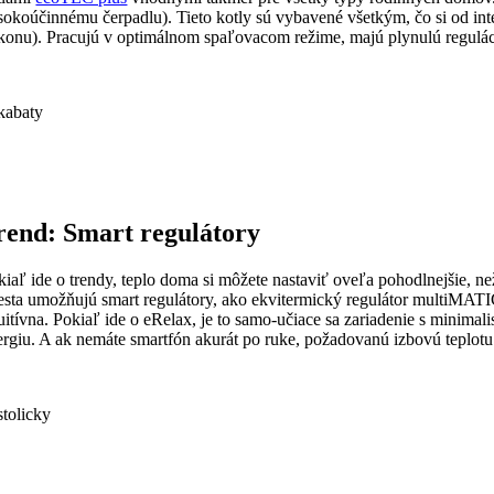
sokoúčinnému čerpadlu). Tieto kotly sú vybavené všetkým, čo si od in
konu). Pracujú v optimálnom spaľovacom režime, majú plynulú regulác
rend: Smart regulátory
kiaľ ide o trendy, teplo doma si môžete nastaviť oveľa pohodlnejšie, 
esta umožňujú smart regulátory, ako ekvitermický regulátor multiMA
tuitívna. Pokiaľ ide o eRelax, je to samo-učiace sa zariadenie s minim
ergiu. A ak nemáte smartfón akurát po ruke, požadovanú izbovú teplotu 