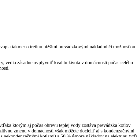
kvapia takmer o tretinu nižšími prevádzkovými nákladmi či možnosťou
y, vedia zásadne ovplyvniť kvalitu života v domácnosti počas celého
osti.
 vďaka ktorým aj počas ohrevu teplej vody zostáva prevádzka kotlov
zitívnu zmenu v domácnosti však môžete docieliť aj s kondenzačnými
s nekondenzačnými kotlami) a 50 % úspora nákladov na elektrinu (vď