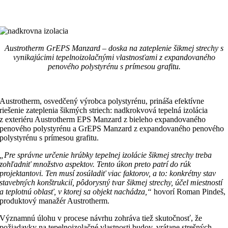
Austrotherm GrEPS Manzard – doska na zateplenie šikmej strechy s
vynikajúcimi tepelnoizolačnými vlastnosťami z expandovaného
penového polystyrénu s prímesou grafitu.
Austrotherm, osvedčený výrobca polystyrénu, prináša efektívne
riešenie zateplenia šikmých striech: nadkrokvová tepelná izolácia
z exteriéru Austrotherm EPS Manzard z bieleho expandovaného
penového polystyrénu a GrEPS Manzard z expandovaného penového
polystyrénu s prímesou grafitu.
„Pre správne určenie hrúbky tepelnej izolácie šikmej strechy treba
zohľadniť množstvo aspektov. Tento úkon preto patrí do rúk
projektantovi. Ten musí zosúladiť viac faktorov, a to: konkrétny stav
stavebných konštrukcií, pôdorysný tvar šikmej strechy, účel miestností
a teplotnú oblasť, v ktorej sa objekt nachádza,“
hovorí Roman Pindeš,
produktový manažér Austrotherm.
Významnú úlohu v procese návrhu zohráva tiež skutočnosť, že
požiadavky na tepelnoizolačné vlastnosti budov, vrátane strešných