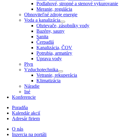
Podlahové, stropné a stenové vykurovanie
Meranie, regulácia
Obnoviteľné zdroje energie
Voda a kanalizácia
Ohrievače, zásobníky vody
Bazény, sauny
Sanita
Čerpadlá
Kanalizácia, ČOV
Potrubia, armatúry
Úprava vody
Plyn
Vzduchotechnika
Vetranie, rekuperácia
Klimatizácia
Náradie
Iné
Konferencie
Poradňa
Kalendár akcií
Adresár firiem
O nás
Inzercia na portáli