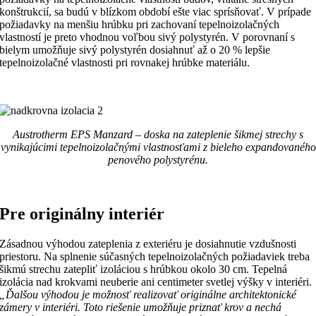
konštrukcií, sa budú v blízkom období ešte viac sprísňovať. V prípade
požiadavky na menšiu hrúbku pri zachovaní tepelnoizolačných
vlastností je preto vhodnou voľbou sivý polystyrén. V porovnaní s
bielym umožňuje sivý polystyrén dosiahnuť až o 20 % lepšie
tepelnoizolačné vlastnosti pri rovnakej hrúbke materiálu.
Austrotherm EPS Manzard – doska na zateplenie šikmej strechy s
vynikajúcimi tepelnoizolačnými vlastnosťami z bieleho expandovaného
penového polystyrénu.
Pre originálny interiér
Zásadnou výhodou zateplenia z exteriéru je dosiahnutie vzdušnosti
priestoru. Na splnenie súčasných tepelnoizolačných požiadaviek treba
šikmú strechu zatepliť izoláciou s hrúbkou okolo 30 cm. Tepelná
izolácia nad krokvami neuberie ani centimeter svetlej výšky v interiéri.
„Ďalšou výhodou je možnosť realizovať originálne architektonické
zámery v interiéri. Toto riešenie umožňuje priznať krov a nechá