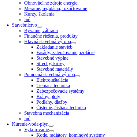
Obnoviteľné zdroje energie
Meranie, regulácia, rozúčtovanie
Kurzy, školenia
Iné
Stavebníctvo
Bývanie, záhrada
Finančné riešenia, produkty
Hlavná stavebná výroba
Zakladanie stavieb
Fasády, zatepľovanie, izolácie
Stavebné výplne
Strechy, krovy
Stavebné materiály
Pomocná stavebná výroba
Elektroinštalácia
Tieniaca technika
Zabezpečovacie systémy
Brány, ploty
Podlahy, dlažby
Čistenie, čistiaca technika
Stavebná mechanizácia
Iné
Kúrenie-voda-plyn
Vykurovanie
Kotle, radiátory, komínové systémy