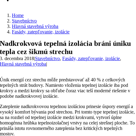
Home
Stavebníctvo
Hlavná stavebná výroba
Fasády, zatepľovanie, izolácie
Nadkrokvová tepelná izolácia bráni úniku
tepla cez šikmú strechu
3. decembra 2018
|
Stavebníctvo
,
Fasády, zatepľovanie, izolácie
,
Hlavná stavebná výroba
|
Únik energií cez strechu môže predstavovať až 40 % z celkových
tepelných strát budovy. Namiesto vloženia tepelnej izolácie iba pod
krokvy a medzi krokvy sa obľube čoraz viac teší moderné riešenie v
podobe nadkrokvovej izolácie.
Zateplenie nadkrokvovou tepelnou izoláciou prinesie úspory energií a
vysoký komfort bývania pod strechou. Pri tomto type tepelnej izolácie,
sa na rozdiel od tepelnej izolácie medzi krokvami, vytvorí úplne
homogénna hrúbka tepelnoizolačnej vrstvy na celej strešnej ploche. To
prináša istotu rovnomerného zateplenia bez kritických tepelných
mostov.