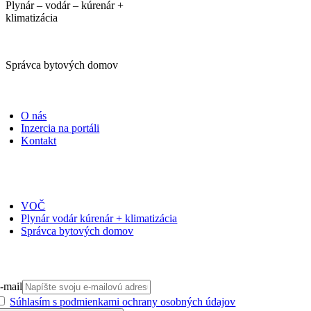
Plynár – vodár – kúrenár +
klimatizácia
Správca bytových domov
PORTÁLI
O nás
Inzercia na portáli
Kontakt
ČASOPISY
VOČ
Plynár vodár kúrenár + klimatizácia
Správca bytových domov
PRIHLÁSIŤ SA NA ODBER
-mail
Súhlasím s podmienkami ochrany osobných údajov