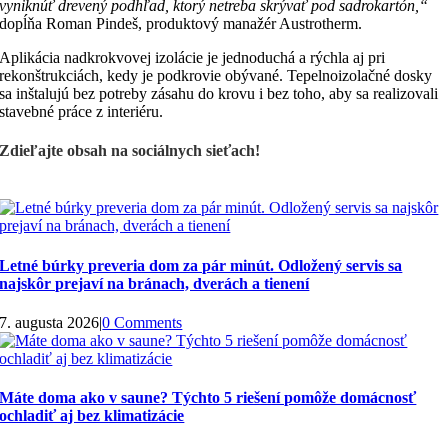
vyniknúť drevený podhľad, ktorý netreba skrývať pod sadrokartón,“
dopĺňa Roman Pindeš, produktový manažér Austrotherm.
Aplikácia nadkrokvovej izolácie je jednoduchá a rýchla aj pri
rekonštrukciách, kedy je podkrovie obývané. Tepelnoizolačné dosky
sa inštalujú bez potreby zásahu do krovu i bez toho, aby sa realizovali
stavebné práce z interiéru.
Zdieľajte obsah na sociálnych sieťach!
Letné búrky preveria dom za pár minút. Odložený servis sa
najskôr prejaví na bránach, dverách a tienení
7. augusta 2026
|
0 Comments
Máte doma ako v saune? Týchto 5 riešení pomôže domácnosť
ochladiť aj bez klimatizácie