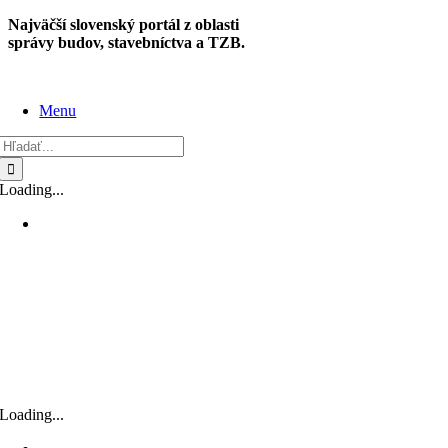
Skip
Najväčší slovenský portál z oblasti
to
správy budov, stavebníctva a TZB.
content
Menu
Hľadať:
Loading...
Loading...