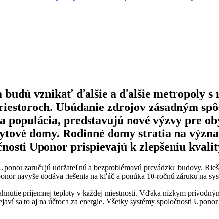
 a budú vznikať ďalšie a ďalšie metropoly 
priestoroch. Ubúdanie zdrojov zásadným sp
ca populácia, predstavujú nové výzvy pre o
 bytové domy. Rodinné domy stratia na výz
nosti Uponor prispievajú k zlepšeniu kvalit
 Uponor zaručujú udržateľnú a bezproblémovú prevádzku budovy. Rieše
nor navyše dodáva riešenia na kľúč a ponúka 10-ročnú záruku na sys
ahnutie príjemnej teploty v každej miestnosti. Vďaka nízkym prívodn
ejaví sa to aj na účtoch za energie. Všetky systémy spoločnosti Upono