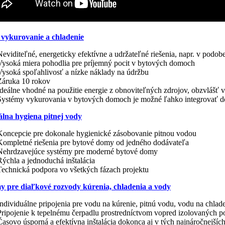
 vykurovanie a chladenie
Neviditeľné, energeticky efektívne a udržateľné riešenia, napr. v podob
Vysoká miera pohodlia pre príjemný pocit v bytových domoch
Vysoká spoľahlivosť a nízke náklady na údržbu
Záruka 10 rokov
Ideálne vhodné na použitie energie z obnoviteľných zdrojov, obzvlášť 
Systémy vykurovania v bytových domoch je možné ľahko integrovať d
lna hygiena pitnej vody
Koncepcie pre dokonale hygienické zásobovanie pitnou vodou
Kompletné riešenia pre bytové domy od jedného dodávateľa
Nehrdzavejúce systémy pre moderné bytové domy
Rýchla a jednoduchá inštalácia
Technická podpora vo všetkých fázach projektu
y pre diaľkové rozvody kúrenia, chladenia a vody
Individuálne pripojenia pre vodu na kúrenie, pitnú vodu, vodu na chla
Pripojenie k tepelnému čerpadlu prostredníctvom vopred izolovaných 
Časovo úsporná a efektívna inštalácia dokonca aj v tých najnáročnejší