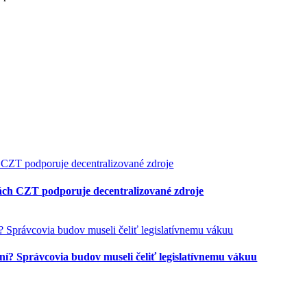
litách CZT podporuje decentralizované zdroje
í? Správcovia budov museli čeliť legislatívnemu vákuu