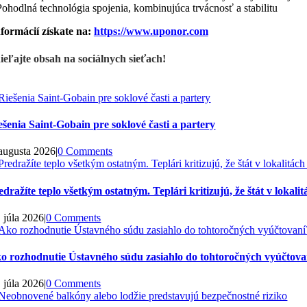
Pohodlná technológia spojenia, kombinujúca trvácnosť a stabilitu
nformácií získate na:
https://www.uponor.com
ieľajte obsah na sociálnych sieťach!
ešenia Saint-Gobain pre soklové časti a partery
 augusta 2026
|
0 Comments
edražíte teplo všetkým ostatným. Teplári kritizujú, že štát v loka
. júla 2026
|
0 Comments
o rozhodnutie Ústavného súdu zasiahlo do tohtoročných vyúčtovan
. júla 2026
|
0 Comments