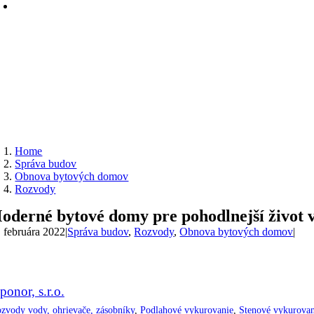
Home
Správa budov
Obnova bytových domov
Rozvody
oderné bytové domy pre pohodlnejší život 
. februára 2022
|
Správa budov
,
Rozvody
,
Obnova bytových domov
|
ponor, s.r.o.
zvody vody, ohrievače, zásobníky
,
Podlahové vykurovanie
,
Stenové vykurovan