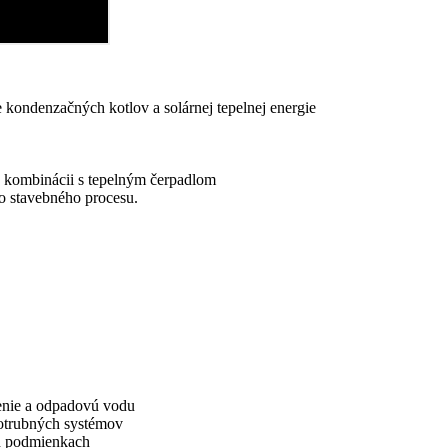
e kondenzačných kotlov a solárnej tepelnej energie
v kombinácii s tepelným čerpadlom
o stavebného procesu.
denie a odpadovú vodu
potrubných systémov
ch podmienkach