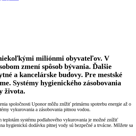
s niekoľkými miliónmi obyvateľov. V
ôsobom zmení spôsob bývania. Ďalšie
bytné a kancelárske budovy. Pre mestské
name. Systémy hygienického zásobovania
y života.
nia spoločnosti Uponor môžu znížiť primárnu spotrebu energie až o
témy vykurovania a zásobovania pitnou vodou.
ým teplotám systému podlahového vykurovania je možné znížiť
r na hygienickú dodávku pitnej vody sú bezpečné a trvácne. Môžete sa