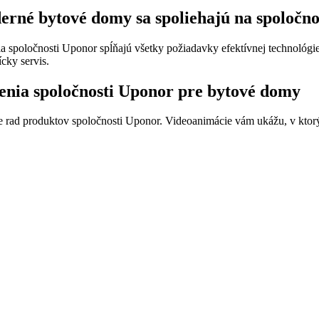
rné bytové domy sa spoliehajú na spoločn
a spoločnosti Uponor spĺňajú všetky požiadavky efektívnej technológi
cky servis.
enia spoločnosti Uponor pre bytové domy
e rad produktov spoločnosti Uponor. Videoanimácie vám ukážu, v ktor