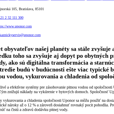
jnorská 105, Bratislava, 85101
21 2 32 111 300
tps://www.uponor.com
kaznickyservis@uponor.com
t obyvateľov našej planéty sa stále zvyšuje
edku toho sa zvyšuje aj dopyt po obytných 
dy, ako sú digitálna transformácia a starnú
tredie budú v budúcnosti ešte viac typické
ou vodou, vykurovania a chladenia od spoloč
livé a efektívne systémy pre zásobovanie pitnou vodou od spoločnosti
Tým znižujú náklady na vykúrenie v bytových domoch. Spoločnosť Upo
y vykurovania a chladenia spoločnosti Uponor sa môžu použiť na dosi
ické nároky až o 12 % a zároveň dosiahnuť rovnaký pocit pohodlia. Pr
úť na čistú a zdravú dodávku pitnej vody.