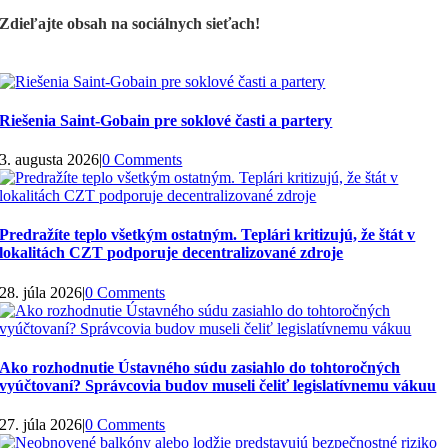
Zdieľajte obsah na sociálnych sieťach!
Riešenia Saint-Gobain pre soklové časti a partery
3. augusta 2026
|
0 Comments
Predražíte teplo všetkým ostatným. Teplári kritizujú, že štát v
lokalitách CZT podporuje decentralizované zdroje
28. júla 2026
|
0 Comments
Ako rozhodnutie Ústavného súdu zasiahlo do tohtoročných
vyúčtovaní? Správcovia budov museli čeliť legislatívnemu vákuu
27. júla 2026
|
0 Comments