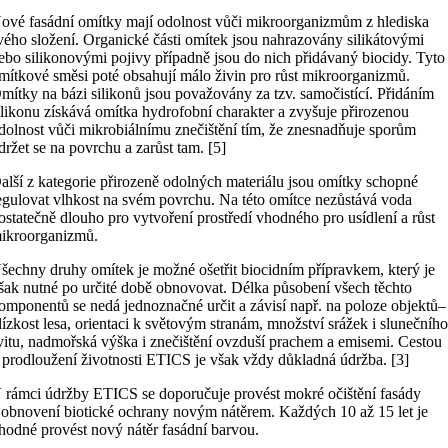
ové fasádní omítky mají odolnost vůči mikroorganizmům z hlediska
vého složení. Organické části omítek jsou nahrazovány silikátovými
ebo silikonovými pojivy případně jsou do nich přidávaný biocidy. Tyto
mítkové směsi poté obsahují málo živin pro růst mikroorganizmů.
mítky na bázi silikonů jsou považovány za tzv. samočistící. Přidáním
ilikonu získává omítka hydrofobní charakter a zvyšuje přirozenou
dolnost vůči mikrobiálnímu znečištění tím, že znesnadňuje sporům
držet se na povrchu a zarůst tam. [5]
alší z kategorie přirozeně odolných materiálu jsou omítky schopné
egulovat vlhkost na svém povrchu. Na této omítce nezůstává voda
ostatečně dlouho pro vytvoření prostředí vhodného pro usídlení a růst
ikroorganizmů.
šechny druhy omítek je možné ošetřit biocidním přípravkem, který je
šak nutné po určité době obnovovat. Délka působení všech těchto
omponentů se nedá jednoznačné určit a závisí např. na poloze objektů–
lízkost lesa, orientaci k světovým stranám, množství srážek i slunečníh
vitu, nadmořská výška i znečištění ovzduší prachem a emisemi. Cestou
 prodloužení životnosti ETICS je však vždy důkladná údržba. [3]
 rámci údržby ETICS se doporučuje provést mokré očištění fasády
 obnovení biotické ochrany novým nátěrem. Každých 10 až 15 let je
hodné provést nový nátěr fasádní barvou.