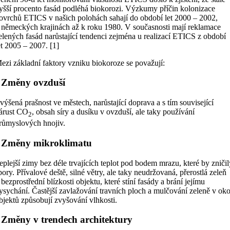
yšší procento fasád podléhá biokorozi. Výzkumy příčin kolonizace
ovrchů ETICS v našich polohách sahají do období let 2000 – 2002,
 německých krajinách až k roku 1980. V současnosti mají reklamace
elených fasád narůstající tendenci zejména u realizací ETICS z období
et 2005 – 2007. [1]
ezi základní faktory vzniku biokoroze se považují:
 Změny ovzduší
výšená prašnost ve městech, narůstající doprava a s tím související
árust CO
, obsah síry a dusíku v ovzduší, ale taky používání
2
růmyslových hnojiv.
 Změny mikroklimatu
eplejší zimy bez déle trvajících teplot pod bodem mrazu, které by zniči
pory. Přívalové deště, silné větry, ale taky neudržovaná, přerostlá zeleň
 bezprostřední blízkosti objektu, které stíní fasády a brání jejímu
ysychání. Častější zavlažování travních ploch a mulčování zeleně v oko
bjektů způsobují zvyšování vlhkosti.
 Změny v trendech architektury