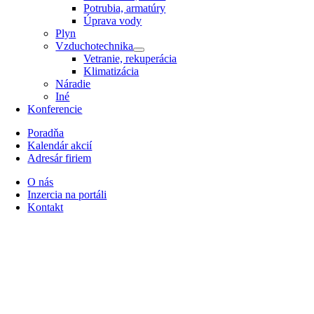
Potrubia, armatúry
Úprava vody
Plyn
Vzduchotechnika
Vetranie, rekuperácia
Klimatizácia
Náradie
Iné
Konferencie
Poradňa
Kalendár akcií
Adresár firiem
O nás
Inzercia na portáli
Kontakt