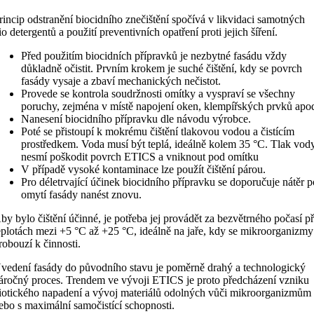
rincip odstranění biocidního znečištění spočívá v likvidaci samotných
io detergentů a použití preventivních opatření proti jejich šíření.
Před použitím biocidních přípravků je nezbytné fasádu vždy
důkladně očistit. Prvním krokem je suché čištění, kdy se povrch
fasády vysaje a zbaví mechanických nečistot.
Provede se kontrola soudržnosti omítky a vyspraví se všechny
poruchy, zejména v místě napojení oken, klempířských prvků apo
Nanesení biocidního přípravku dle návodu výrobce.
Poté se přistoupí k mokrému čištění tlakovou vodou a čistícím
prostředkem. Voda musí být teplá, ideálně kolem 35 °C. Tlak vod
nesmí poškodit povrch ETICS a vniknout pod omítku
V případě vysoké kontaminace lze použít čištění párou.
Pro déletrvající účinek biocidního přípravku se doporučuje nátěr 
omytí fasády nanést znovu.
by bylo čištění účinné, je potřeba jej provádět za bezvětrného počasí př
eplotách mezi +5 °C až +25 °C, ideálně na jaře, kdy se mikroorganizmy
robouzí k činnosti.
vedení fasády do původního stavu je poměrně drahý a technologický
áročný proces. Trendem ve vývoji ETICS je proto předcházení vzniku
iotického napadení a vývoj materiálů odolných vůči mikroorganizmům
ebo s maximální samočistící schopnosti.