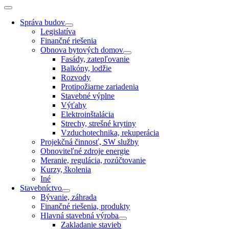
Správa budov
Legislatíva
Finančné riešenia
Obnova bytových domov
Fasády, zatepľovanie
Balkóny, lodžie
Rozvody
Protipožiarne zariadenia
Stavebné výplne
Výťahy
Elektroinštalácia
Strechy, strešné krytiny
Vzduchotechnika, rekuperácia
Projekčná činnosť, SW služby
Obnoviteľné zdroje energie
Meranie, regulácia, rozúčtovanie
Kurzy, školenia
Iné
Stavebníctvo
Bývanie, záhrada
Finančné riešenia, produkty
Hlavná stavebná výroba
Zakladanie stavieb