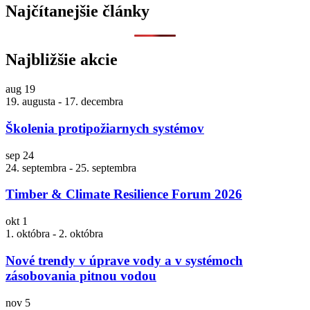
Najčítanejšie články
Najbližšie akcie
aug
19
19. augusta
-
17. decembra
Školenia protipožiarnych systémov
sep
24
24. septembra
-
25. septembra
Timber & Climate Resilience Forum 2026
okt
1
1. októbra
-
2. októbra
Nové trendy v úprave vody a v systémoch
zásobovania pitnou vodou
nov
5