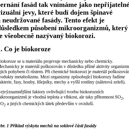
černání fasád tak vnímáme jako nepřijateln
vizuální jevy, které budí dojem špinavé
a neudržované fasády. Tento efekt je
důsledkem působení mikroorganizmů, který
je všeobecně nazývaný biokorozi.
1. Co je biokoroze
iokoroze se u materiálu projevuje mechanicky nebo chemicky.
echanicky je materiál poškozován v důsledku přímé aktivity organizm
ejich pohybem či růstem. Při chemické biokorozi je materiál poškozová
rodukty metabolizmu. Mezi organizmy způsobující biokorozy řadíme
akterie, řasy, houby, lišejníky, mechy a vyšší rostliny (náletová zeleň).
ejvýznamnějšími faktory ovlivňující tvorbu biokorozních
ikroorganizmů je vhodná teplota a vlhkost, ale taky přítomnost SO
,
2
CO
a jiných chemických látek především v ovzduší.
2
br. 1 Příklad výskytu mechů na soklové části fasády