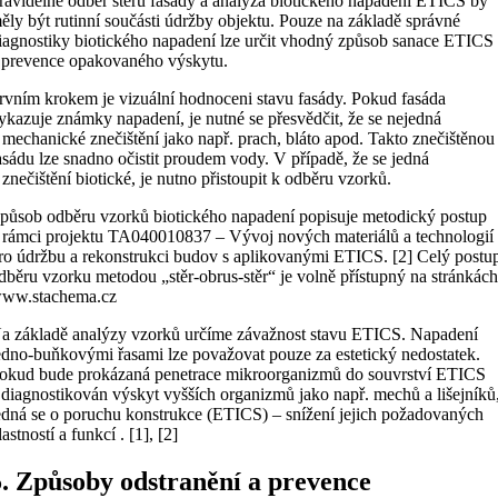
ravidelné odběr stěru fasády a analýza biotického napadení ETICS by
ěly být rutinní součásti údržby objektu. Pouze na základě správné
iagnostiky biotického napadení lze určit vhodný způsob sanace ETICS
 prevence opakovaného výskytu.
rvním krokem je vizuální hodnoceni stavu fasády. Pokud fasáda
ykazuje známky napadení, je nutné se přesvědčit, že se nejedná
 mechanické znečištění jako např. prach, bláto apod. Takto znečištěnou
asádu lze snadno očistit proudem vody. V případě, že se jedná
 znečištění biotické, je nutno přistoupit k odběru vzorků.
působ odběru vzorků biotického napadení popisuje metodický postup
 rámci projektu TA040010837 – Vývoj nových materiálů a technologií
ro údržbu a rekonstrukci budov s aplikovanými ETICS. [2] Celý postu
dběru vzorku metodou „stěr-obrus-stěr“ je volně přístupný na stránkác
ww.stachema.cz
a základě analýzy vzorků určíme závažnost stavu ETICS. Napadení
edno-buňkovými řasami lze považovat pouze za estetický nedostatek.
okud bude prokázaná penetrace mikroorganizmů do souvrství ETICS
 diagnostikován výskyt vyšších organizmů jako např. mechů a lišejníků
edná se o poruchu konstrukce (ETICS) – snížení jejich požadovaných
lastností a funkcí . [1], [2]
5. Způsoby odstranění a prevence