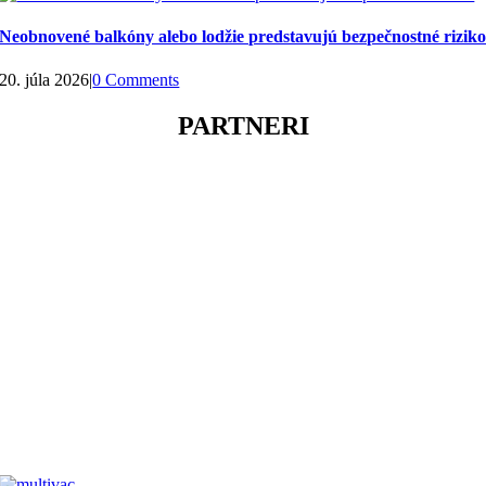
Neobnovené balkóny alebo lodžie predstavujú bezpečnostné rizik
20. júla 2026
|
0 Comments
PARTNERI