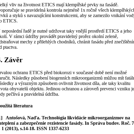
elký vliv na životnost ETICS mají klempířské prvky na fasádě.
oporučuje se pravidelná kontrola nejméně 1x ročně všech klempířskýc
rvků a styků s navazujícími konstrukcemi, aby se zamezilo vnikání vod
o ETICS.
 neposlední řadě je nutné udržovat taky vnější prostředí ETICS a jeho
kolí. V rámci údržby provádět pravidelný prořez okolní zeleně,
dstraňovat mechy z přilehlých chodníků, chránit fasádu před znečištěn
d ptactva.
6. Závěr
rvalou ochranu ETICS před biokorozi v současné době není možné
aručit. Následky působení biogenních mikroorganizmů můžou mít fatál
ásledky a výrazným způsobem ovlivnit životnost díla, ale taky kvalitu
ivota obyvatelů objektu. Jedinou ochranou a zároveň prevenci vzniku j
edy pečlivá a pravidelná údržba.
oužitá literatura
1] Antošová, Naďa. Technológia likvidácie mikroorganizmov na
ateplení a zabezpečenie rezistencie fasády. In Správa budov. Roč. 7
. 1 (2013), s.14-18. ISSN 1337-6233