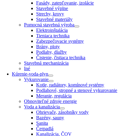
Fasády, zatepľovanie, izolácie
Stavebné výplne
Strechy, krovy
Stavebné materiály
Pomocná stavebná výroba
Elektroinštalácia
Tieniaca technika
Zabezpečovacie systémy
Brány, ploty
Podlahy, dlažby
Čistenie, čistiaca technika
Stavebná mechanizácia
Iné
Kúrenie-voda-plyn
Vykurovanie
Kotle, radiátory, komínové systémy
Podlahové, stropné a stenové vykurovanie
Meranie, regulácia
Obnoviteľné zdroje energie
Voda a kanalizácia
Ohrievače, zásobníky vody
Bazény, sauny
Sanita
Čerpadlá
Kanalizácia, ČOV