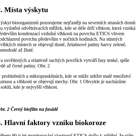
2. Místa výskytu
ýskyt bioorganizmů pozorujeme nejčastěji na severních stranách domů
 u vyústění odvětrávacích mřížek, kde se déle drží vlhkost, která vzniká
ředevším kondenzací vzdušní vlhkosti na povrchu ETICS vlivem
odchlazení povrchu především v nočních hodinách. Na stinných
 vlhkých místech se objevují tlusté, želatinové patiny barvy zelené,
amodralé až žluté.
a osvětlených a relativně suchých površích vytváří řasy tenké, spíše
edé až černé patiny. Obr. 2
 prohlubních a mikroprasklinách, kde se může udržet malé množství
umusu a vlhkosti se objevují mechy. Obr. 1 Obvykle je nacházíme
 soklů, kde je nejvyšší vlhkost.
br. 2 Černý biofilm na fasádě
3. Hlavní faktory vzniku biokoroze
ěhem 90-ti let monitorování vlastností ETICS došlo k zjištění, že stále