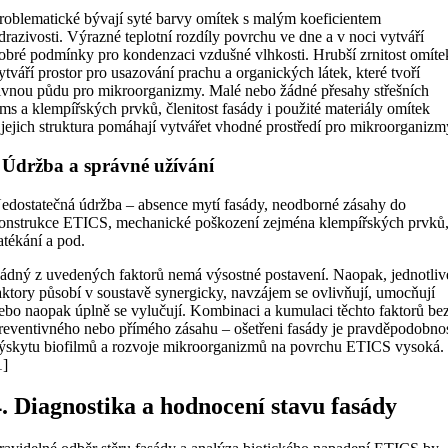
roblematické bývají syté barvy omítek s malým koeficientem
drazivosti. Výrazné teplotní rozdíly povrchu ve dne a v noci vytváří
obré podmínky pro kondenzaci vzdušné vlhkosti. Hrubší zrnitost omíte
ytváří prostor pro usazování prachu a organických látek, které tvoří
ivnou půdu pro mikroorganizmy. Malé nebo žádné přesahy střešních
íms a klempířských prvků, členitost fasády i použité materiály omítek
 jejich struktura pomáhají vytvářet vhodné prostředí pro mikroorganizm
 Údržba a správné užívání
edostatečná údržba – absence mytí fasády, neodborné zásahy do
onstrukce ETICS, mechanické poškození zejména klempířských prvků
atékání a pod.
ádný z uvedených faktorů nemá výsostné postavení. Naopak, jednotliv
aktory působí v soustavě synergicky, navzájem se ovlivňují, umocňují
ebo naopak úplně se vylučují. Kombinaci a kumulaci těchto faktorů be
reventivného nebo přímého zásahu – ošetřeni fasády je pravděpodobno
ýskytu biofilmů a rozvoje mikroorganizmů na povrchu ETICS vysoká.
1]
4. Diagnostika a hodnocení stavu fasády