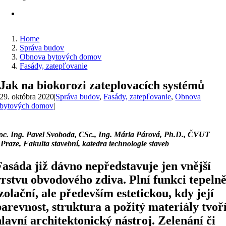
Home
Správa budov
Obnova bytových domov
Fasády, zatepľovanie
Jak na biokorozi zateplovacích systémů
29. októbra 2020
|
Správa budov
,
Fasády, zatepľovanie
,
Obnova
bytových domov
|
oc. Ing. Pavel Svoboda, CSc., Ing. Mária Párová, Ph.D.,
ČVUT
 Praze, Fakulta stavební, katedra technologie staveb
Fasáda již dávno nepředstavuje jen vnější
vrstvu obvodového zdiva. Plní funkci tepelně
izolační, ale především estetickou, kdy její
barevnost, struktura a požitý materiály tvoř
hlavní architektonický nástroj. Zelenání či