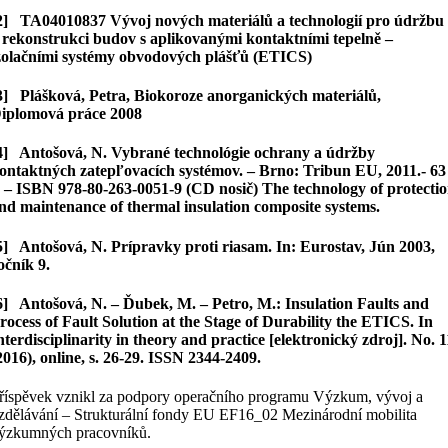
2] TA04010837 Vývoj nových materiálů a technologií pro údržbu
 rekonstrukci budov s aplikovanými kontaktními tepelně –
zolačními systémy obvodových plášťů (ETICS)
3] Plášková, Petra, Biokoroze anorganických materiálů,
iplomová práce 2008
4] Antošová, N. Vybrané technológie ochrany a údržby
ontaktných zatepľovacích systémov. – Brno: Tribun EU, 2011.- 63
. – ISBN 978-80-263-0051-9 (CD nosič) The technology of protecti
nd maintenance of thermal insulation composite systems.
5] Antošová, N. Prípravky proti riasam. In: Eurostav, Jún 2003,
očník 9.
6] Antošová, N. – Ďubek, M. – Petro, M.: Insulation Faults and
rocess of Fault Solution at the Stage of Durability the ETICS. In
nterdisciplinarity in theory and practice [elektronický zdroj]. No. 1
2016), online, s. 26-29. ISSN 2344-2409.
říspěvek vznikl za podpory operačního programu Výzkum, vývoj a
zdělávání – Strukturální fondy EU EF16_02 Mezinárodní mobilita
ýzkumných pracovníků.