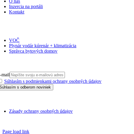
O nás
Inzercia na portáli
Kontakt
ČASOPISY
VOČ
Plynár vodár kúrenár + klimatizácia
Správca bytových domov
PRIHLÁSIŤ SA NA ODBER
-mail
Súhlasím s podmienkami ochrany osobných údajov
GDPR
Zásady ochrany osobných údajov
SSN 1338-3418 © 2010 – 2025
TZB portál
Page load link