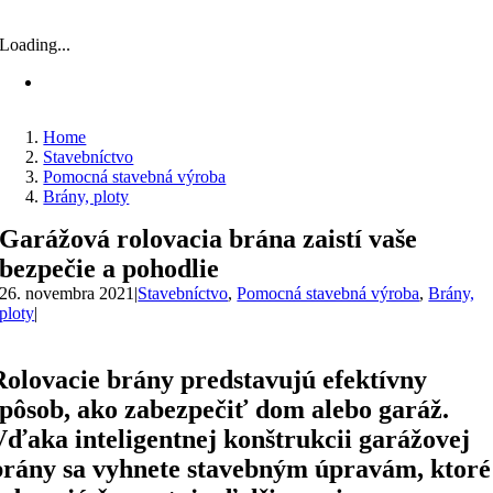
Loading...
Home
Stavebníctvo
Pomocná stavebná výroba
Brány, ploty
Garážová rolovacia brána zaistí vaše
bezpečie a pohodlie
26. novembra 2021
|
Stavebníctvo
,
Pomocná stavebná výroba
,
Brány,
ploty
|
Rolovacie brány predstavujú efektívny
spôsob, ako zabezpečiť dom alebo garáž.
Vďaka inteligentnej konštrukcii garážovej
brány sa vyhnete stavebným úpravám, ktoré