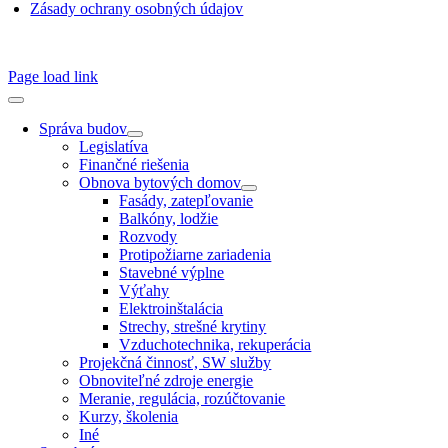
Zásady ochrany osobných údajov
SSN 1338-3418 © 2010 – 2025
TZB portál
Page load link
Správa budov
Legislatíva
Finančné riešenia
Obnova bytových domov
Fasády, zatepľovanie
Balkóny, lodžie
Rozvody
Protipožiarne zariadenia
Stavebné výplne
Výťahy
Elektroinštalácia
Strechy, strešné krytiny
Vzduchotechnika, rekuperácia
Projekčná činnosť, SW služby
Obnoviteľné zdroje energie
Meranie, regulácia, rozúčtovanie
Kurzy, školenia
Iné