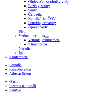
Ohrievače, zásobníky vody
Bazény, sauny
Sanita
Čerpadlá
Kanalizácia, ČOV
Potrubia, armatúry
Úprava vody
Plyn
Vzduchotechnika
Vetranie, rekuperácia
Klimatizácia
Náradie
Iné
Konferencie
Poradňa
Kalendár akcií
Adresár firiem
O nás
Inzercia na portáli
Kontakt