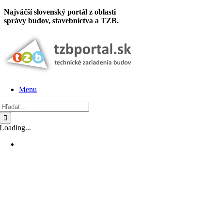
Skip
Najväčší slovenský portál z oblasti
to
správy budov, stavebníctva a TZB.
content
Menu
Hľadať:
Loading...