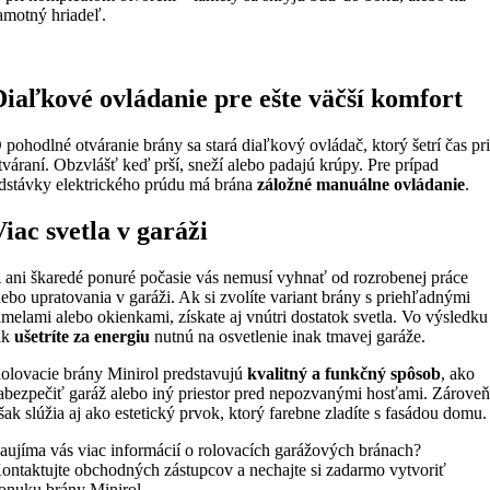
amotný hriadeľ.
Diaľkové ovládanie pre ešte väčší komfort
 pohodlné otváranie brány sa stará diaľkový ovládač, ktorý šetrí čas pr
tváraní. Obzvlášť keď prší, sneží alebo padajú krúpy. Pre prípad
dstávky elektrického prúdu má brána
záložné manuálne ovládanie
.
Viac svetla v garáži
 ani škaredé ponuré počasie vás nemusí vyhnať od rozrobenej práce
lebo upratovania v garáži. Ak si zvolíte variant brány s priehľadnými
amelami alebo okienkami, získate aj vnútri dostatok svetla. Vo výsledku
ak
ušetríte za energiu
nutnú na osvetlenie inak tmavej garáže.
olovacie brány Minirol predstavujú
kvalitný a funkčný spôsob
, ako
abezpečiť garáž alebo iný priestor pred nepozvanými hosťami. Zárove
šak slúžia aj ako estetický prvok, ktorý farebne zladíte s fasádou domu.
aujíma vás viac informácií o rolovacích garážových bránach?
ontaktujte obchodných zástupcov a nechajte si zadarmo vytvoriť
onuku brány Minirol.