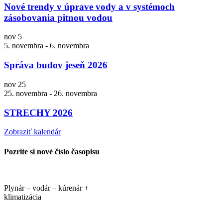
Nové trendy v úprave vody a v systémoch
zásobovania pitnou vodou
nov
5
5. novembra
-
6. novembra
Správa budov jeseň 2026
nov
25
25. novembra
-
26. novembra
STRECHY 2026
Zobraziť kalendár
Pozrite si nové číslo časopisu
Plynár – vodár – kúrenár +
klimatizácia