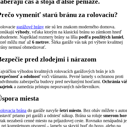
zaberajú čas a stoja ďalšie peniaze.
Prečo vymeniť starú bránu za rolovaciu?
olovacie
garážové brány
nie sú len znakom moderného domova.
onúkajú
výhody
, vďaka ktorým na klasickú bránu so zámkom hneď
abudenete. Napríklad rozmery brány sa líšia
podľa použitých lamiel
,
toré môžu mať až
6 metrov
. Šírka garáže vás tak pri výbere kvalitnej
rány nemusí obmedzovať.
Bezpečie pred zlodejmi i nárazom
ajväčšou výhodou kvalitných rolovacích garážových brán je ich
ezpečnosť a odolnosť
voči vlámaniu. Pevné lamely s ochranou proti
advihnutiu zabezpečia budovy pred nevítanými hosťami.
Ochránia vá
ajetok
a zamedzia prístupu nepozvaných návštevníkov.
Úspora miesta
olovacia brána
do garáže navyše
šetrí miesto
. Bez obáv môžete s aut
astaviť priamo pri garáži a odniesť nákup. Brána sa roluje
smerom hor
 tak nezaberá cenné miesto na príjazdovej ceste. Rovnako nenápadná je
j pri kompletnom otvorení – lamely sa skryjú buď do boxu, alebo na