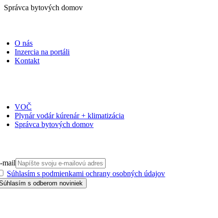
Správca bytových domov
PORTÁLI
O nás
Inzercia na portáli
Kontakt
ČASOPISY
VOČ
Plynár vodár kúrenár + klimatizácia
Správca bytových domov
PRIHLÁSIŤ SA NA ODBER
-mail
Súhlasím s podmienkami ochrany osobných údajov
GDPR