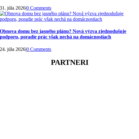
31. júla 2026
|
0 Comments
Obnova domu bez jasného plánu? Nová výzva zjednodušuje
podporu, poradie prác však nechá na domácnostiach
24. júla 2026
|
0 Comments
PARTNERI