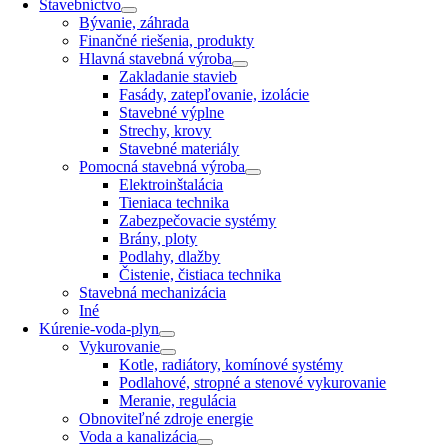
Stavebníctvo
Bývanie, záhrada
Finančné riešenia, produkty
Hlavná stavebná výroba
Zakladanie stavieb
Fasády, zatepľovanie, izolácie
Stavebné výplne
Strechy, krovy
Stavebné materiály
Pomocná stavebná výroba
Elektroinštalácia
Tieniaca technika
Zabezpečovacie systémy
Brány, ploty
Podlahy, dlažby
Čistenie, čistiaca technika
Stavebná mechanizácia
Iné
Kúrenie-voda-plyn
Vykurovanie
Kotle, radiátory, komínové systémy
Podlahové, stropné a stenové vykurovanie
Meranie, regulácia
Obnoviteľné zdroje energie
Voda a kanalizácia