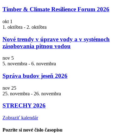
Timber & Climate Resilience Forum 2026
okt
1
1. októbra
-
2. októbra
Nové trendy v úprave vody a v systémoch
zásobovania pitnou vodou
nov
5
5. novembra
-
6. novembra
Správa budov jeseň 2026
nov
25
25. novembra
-
26. novembra
STRECHY 2026
Zobraziť kalendár
Pozrite si nové číslo časopisu