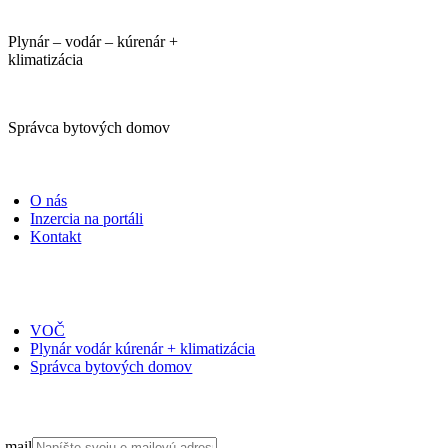
Plynár – vodár – kúrenár +
klimatizácia
Správca bytových domov
PORTÁLI
O nás
Inzercia na portáli
Kontakt
ČASOPISY
VOČ
Plynár vodár kúrenár + klimatizácia
Správca bytových domov
PRIHLÁSIŤ SA NA ODBER
-mail