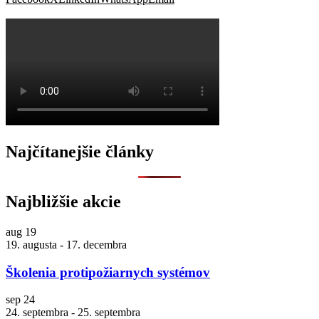
O
Najčítanejšie články
Najbližšie akcie
aug
19
19. augusta
-
17. decembra
Školenia protipožiarnych systémov
sep
24
24. septembra
-
25. septembra