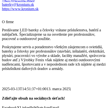
+421 (0)2/2102 8626
baterky@kronium.sk
https://www.kronium.sk
O firme
Predávame LED bareky a čelovky vrátane príslušenstva, batérií a
nabíjačiek. Špecializujeme sa na osvetlenie pre profesionálov,
pracovné a outdoorové použitie.
Poskytujeme servis a poradenstvo všetkým záujemcom o svietidlá,
baterky a čelovky pre profesionálov (stavbári, inštalatéri, elektrikári,
plynári, pracovníci vo výrobe a sklade, facility manažéri, správcovia
budov atď.) Výrobky Fenix však nájdete aj medzi outdoorovými
nadšencami, športovcami a v neposlednom rade ich nájdete aj medzi
príslušníkmi daňových úradov a armády.
2025-03-13T14:51:37+01:00
13. marca 2025
|
Zdieľajte obsah na sociálnych sieťach!
Facebook
X
LinkedIn
WhatsApp
Email