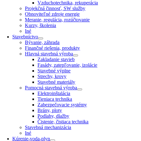
Vzduchotechnika, rekuperácia
Projekčná činnosť, SW služby
Obnoviteľné zdroje energie
Meranie, regulácia, rozúčtovanie
Kurzy, školenia
Iné
Stavebníctvo
Bývanie, záhrada
Finančné riešenia, produkty
Hlavná stavebná výroba
Zakladanie stavieb
Fasády, zatepľovanie, izolácie
Stavebné výplne
Strechy, krovy
Stavebné materiály
Pomocná stavebná výroba
Elektroinštalácia
Tieniaca technika
Zabezpečovacie systémy
Brány, ploty
Podlahy, dlažby
Čistenie, čistiaca technika
Stavebná mechanizácia
Iné
Kúrenie-voda-plyn