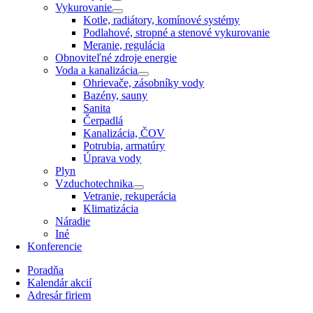
Vykurovanie
Kotle, radiátory, komínové systémy
Podlahové, stropné a stenové vykurovanie
Meranie, regulácia
Obnoviteľné zdroje energie
Voda a kanalizácia
Ohrievače, zásobníky vody
Bazény, sauny
Sanita
Čerpadlá
Kanalizácia, ČOV
Potrubia, armatúry
Úprava vody
Plyn
Vzduchotechnika
Vetranie, rekuperácia
Klimatizácia
Náradie
Iné
Konferencie
Poradňa
Kalendár akcií
Adresár firiem