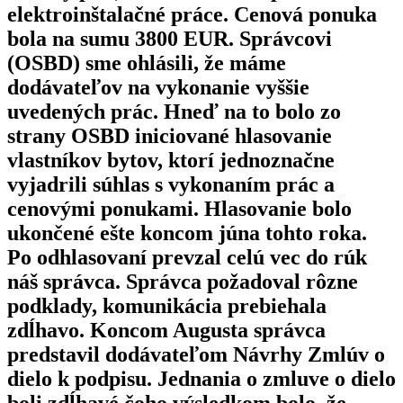
elektroinštalačné práce. Cenová ponuka
bola na sumu 3800 EUR. Správcovi
(OSBD) sme ohlásili, že máme
dodávateľov na vykonanie vyššie
uvedených prác. Hneď na to bolo zo
strany OSBD iniciované hlasovanie
vlastníkov bytov, ktorí jednoznačne
vyjadrili súhlas s vykonaním prác a
cenovými ponukami. Hlasovanie bolo
ukončené ešte koncom júna tohto roka.
Po odhlasovaní prevzal celú vec do rúk
náš správca. Správca požadoval rôzne
podklady, komunikácia prebiehala
zdĺhavo. Koncom Augusta správca
predstavil dodávateľom Návrhy Zmlúv o
dielo k podpisu. Jednania o zmluve o dielo
boli zdĺhavé čoho výsledkom bolo, že