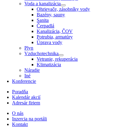
Voda a kanalizácia
Ohrievače, zásobníky vody
Bazény, sauny
Sanita
Čerpadlá
Kanalizácia, ČOV
Potrubia, armatúry
Úprava vody
Plyn
Vzduchotechnika
Vetranie, rekuperácia
Klimatizácia
Náradie
Iné
Konferencie
Poradňa
Kalendár akcií
Adresár firiem
O nás
Inzercia na portáli
Kontakt