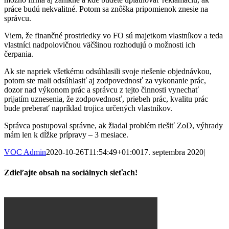
práce budú nekvalitné. Potom sa znôška pripomienok znesie na
správcu.
Viem, že finančné prostriedky vo FO sú majetkom vlastníkov a teda
vlastníci nadpolovičnou väčšinou rozhodujú o možnosti ich
čerpania.
Ak ste napriek všetkému odsúhlasili svoje riešenie objednávkou,
potom ste mali odsúhlasiť aj zodpovednosť za vykonanie prác,
dozor nad výkonom prác a správcu z tejto činnosti vynechať
prijatím uznesenia, že zodpovednosť, priebeh prác, kvalitu prác
bude preberať napríklad trojica určených vlastníkov.
Správca postupoval správne, ak žiadal problém riešiť ZoD, výhrady
mám len k dĺžke prípravy – 3 mesiace.
VOC Admin
2020-10-26T11:54:49+01:00
17. septembra 2020
|
Zdieľajte obsah na sociálnych sieťach!
Facebook
X
LinkedIn
WhatsApp
Email
O