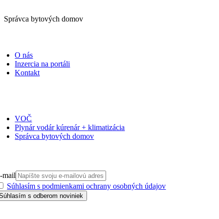
Správca bytových domov
PORTÁLI
O nás
Inzercia na portáli
Kontakt
ČASOPISY
VOČ
Plynár vodár kúrenár + klimatizácia
Správca bytových domov
PRIHLÁSIŤ SA NA ODBER
-mail
Súhlasím s podmienkami ochrany osobných údajov
GDPR