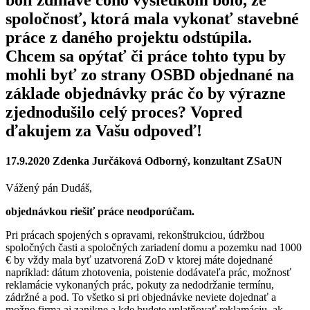
spoločnosť, ktorá mala vykonať stavebné
práce z daného projektu odstúpila.
Chcem sa opýtať či práce tohto typu by
mohli byť zo strany OSBD objednané na
základe objednávky prác čo by výrazne
zjednodušilo celý proces? Vopred
ďakujem za Vašu odpoveď!
17.9.2020 Zdenka Jurčáková Odborný, konzultant ZSaUN
Vážený pán Dudáš,
objednávkou riešiť práce neodporúčam.
Pri prácach spojených s opravami, rekonštrukciou, údržbou
spoločných časti a spoločných zariadení domu a pozemku nad 1000
€ by vždy mala byť uzatvorená ZoD v ktorej máte dojednané
napríklad: dátum zhotovenia, poistenie dodávateľa prác, možnosť
reklamácie vykonaných prác, pokuty za nedodržanie termínu,
zádržné a pod. To všetko si pri objednávke neviete dojednať a
možno firma aj zanikne a kde budete uplatňovať reklamáciu, ak