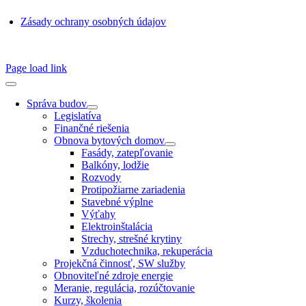
Zásady ochrany osobných údajov
SSN 1338-3418 © 2010 – 2025
TZB portál
Page load link
Správa budov
Legislatíva
Finančné riešenia
Obnova bytových domov
Fasády, zatepľovanie
Balkóny, lodžie
Rozvody
Protipožiarne zariadenia
Stavebné výplne
Výťahy
Elektroinštalácia
Strechy, strešné krytiny
Vzduchotechnika, rekuperácia
Projekčná činnosť, SW služby
Obnoviteľné zdroje energie
Meranie, regulácia, rozúčtovanie
Kurzy, školenia