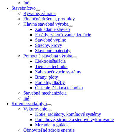
Iné
Stavebníctvo
Bývanie, záhrada
Finančné riešenia, produkty
Hlavná stavebná výroba
Zakladanie stavieb
Fasády, zatepľovanie, izolácie
Stavebné výplne
Strechy, krovy
Stavebné materiály
Pomocná stavebná výroba
Elektroinštalácia
Tieniaca technika
Zabezpečovacie systémy
Brány, ploty
Podlahy, dlažby
Čistenie, čistiaca technika
Stavebná mechanizácia
Iné
Kúrenie-voda-plyn
Vykurovanie
Kotle, radiátory, komínové systémy
Podlahové, stropné a stenové vykurovanie
Meranie, regulácia
Obnoviteľné zdroje energie