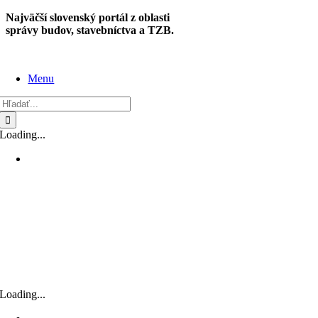
Skip
Najväčší slovenský portál z oblasti
to
správy budov, stavebníctva a TZB.
content
Menu
Hľadať:
Loading...
Loading...