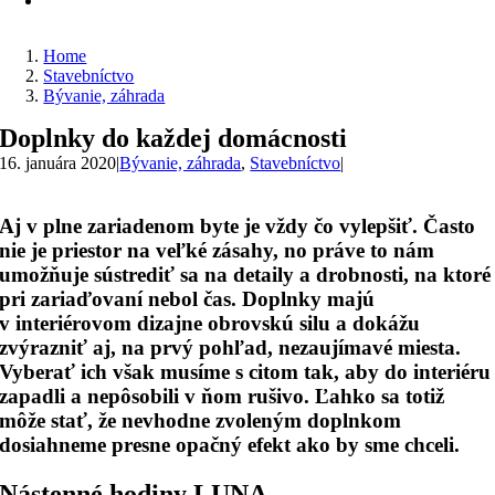
Home
Stavebníctvo
Bývanie, záhrada
Doplnky do každej domácnosti
16. januára 2020
|
Bývanie, záhrada
,
Stavebníctvo
|
Aj v plne zariadenom byte je vždy čo vylepšiť. Často
nie je priestor na veľké zásahy, no práve to nám
umožňuje sústrediť sa na detaily a drobnosti, na ktoré
pri zariaďovaní nebol čas. Doplnky majú
v interiérovom dizajne obrovskú silu a dokážu
zvýrazniť aj, na prvý pohľad, nezaujímavé miesta.
Vyberať ich však musíme s citom tak, aby do interiéru
zapadli a nepôsobili v ňom rušivo. Ľahko sa totiž
môže stať, že nevhodne zvoleným doplnkom
dosiahneme presne opačný efekt ako by sme chceli.
Nástenné hodiny LUNA