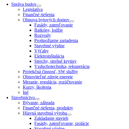
Správa budov
Legislatíva
Finančné riešenia
Obnova bytových domov
Fasády, zatepľovanie
Balkóny, lodžie
Rozvody
Protipožiarne zariadenia
Stavebné výplne
Výťahy
Elektroinštalácia
Strechy, strešné krytiny
Vzduchotechnika, rekuperácia
Projekčná činnosť, SW služby
Obnoviteľné zdroje energie
Meranie, regulácia, rozúčtovanie
Kurzy, školenia
Iné
Stavebníctvo
Bývanie, záhrada
Finančné riešenia, produkty
Hlavná stavebná výroba
Zakladanie stavieb
Fasády, zatepľovanie, izolácie
Stavebné výplne