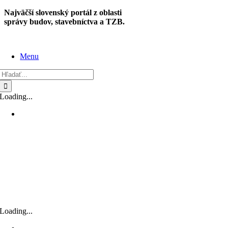
Skip
Najväčší slovenský portál z oblasti
to
správy budov, stavebníctva a TZB.
content
Menu
Hľadať:
Loading...
Loading...