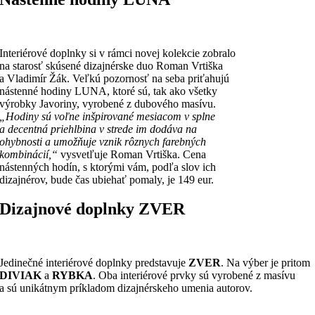
Interiérové doplnky si v rámci novej kolekcie zobralo
na starosť skúsené dizajnérske duo Roman Vrtiška
a Vladimír Žák. Veľkú pozornosť na seba priťahujú
nástenné hodiny LUNA, ktoré sú, tak ako všetky
výrobky Javoriny, vyrobené z dubového masívu.
„Hodiny sú voľne inšpirované mesiacom v splne
a decentná priehlbina v strede im dodáva na
ohybnosti a umožňuje vznik rôznych farebných
kombinácií,“
vysvetľuje Roman Vrtiška. Cena
nástenných hodín, s ktorými vám, podľa slov ich
dizajnérov, bude čas ubiehať pomaly, je 149 eur.
Dizajnové doplnky ZVER
Jedinečné interiérové doplnky predstavuje
ZVER
. Na výber je pritom
DIVIAK
a
RYBKA
. Oba interiérové prvky sú vyrobené z masívu
a sú unikátnym príkladom dizajnérskeho umenia autorov.