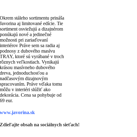
Okrem stáleho sortimentu prináša
Javorina aj limitované edície. Tie
sortiment osviežujú a dizajnérom
ponúkajú nové a jedinečné
možnosti pri zariaďovaní
interiérov Práve sem sa radia aj
podnosy z dubového masívu
TRAY, ktoré sú vyrábané v troch
rôznych veľkostiach. Vynikajú
krásou masívneho dubového
dreva, jednoduchosťou a
nadčasovým dizajnovým
spracovaním. Práve vďaka tomu
môžu v interiéri slúžiť ako
dekorácia. Cena sa pohybuje od
69 eur.
www.javorina.sk
Zdieľajte obsah na sociálnych sieťach!