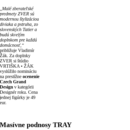
,,Malé zberateľské
predmety ZVER sú
modernou štylizáciou
diviaka a pstruha, zo
slovenských Tatier a
budú skvelým
doplnkom pre každú
domácnosť,“
približuje Vladimír
Žák. Za doplnky
ZVER si štúdio
VRTIŠKA • ŽÁK
vyslúžilo nomináciu
na prestížne
ocenenie
Czech Grand
Design
v kategórii
Designér roku. Cena
jednej figúrky je 49
eur.
Masívne podnosy TRAY