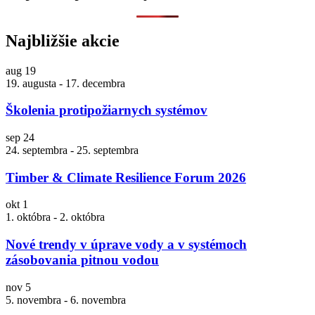
Najbližšie akcie
aug
19
19. augusta
-
17. decembra
Školenia protipožiarnych systémov
sep
24
24. septembra
-
25. septembra
Timber & Climate Resilience Forum 2026
okt
1
1. októbra
-
2. októbra
Nové trendy v úprave vody a v systémoch
zásobovania pitnou vodou
nov
5
5. novembra
-
6. novembra