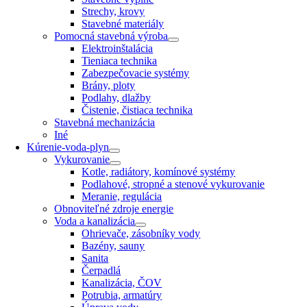
Strechy, krovy
Stavebné materiály
Pomocná stavebná výroba
Elektroinštalácia
Tieniaca technika
Zabezpečovacie systémy
Brány, ploty
Podlahy, dlažby
Čistenie, čistiaca technika
Stavebná mechanizácia
Iné
Kúrenie-voda-plyn
Vykurovanie
Kotle, radiátory, komínové systémy
Podlahové, stropné a stenové vykurovanie
Meranie, regulácia
Obnoviteľné zdroje energie
Voda a kanalizácia
Ohrievače, zásobníky vody
Bazény, sauny
Sanita
Čerpadlá
Kanalizácia, ČOV
Potrubia, armatúry