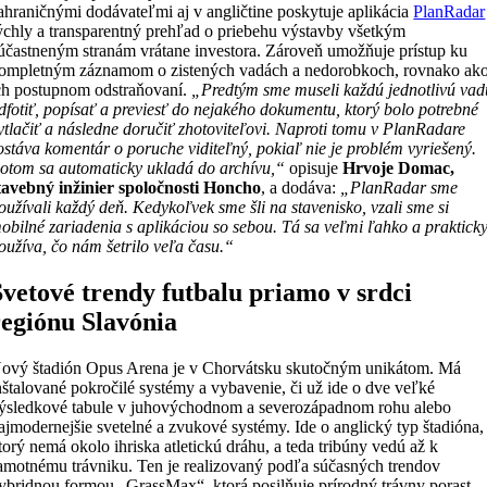
ahraničnými dodávateľmi aj v angličtine poskytuje aplikácia
PlanRadar
ýchly a transparentný prehľad o priebehu výstavby všetkým
účastneným stranám vrátane investora. Zároveň umožňuje prístup ku
ompletným záznamom o zistených vadách a nedorobkoch, rovnako ak
ch postupnom odstraňovaní.
„Predtým sme museli každú jednotlivú vad
dfotiť, popísať a previesť do nejakého dokumentu, ktorý bolo potrebné
ytlačiť a následne doručiť zhotoviteľovi. Naproti tomu v PlanRadare
ostáva komentár o poruche viditeľný, pokiaľ nie je problém vyriešený.
otom sa automaticky ukladá do archívu,“
opisuje
Hrvoje Domac,
tavebný inžinier spoločnosti Honcho
, a dodáva:
„PlanRadar sme
oužívali každý deň. Kedykoľvek sme šli na stavenisko, vzali sme si
obilné zariadenia s aplikáciou so sebou. Tá sa veľmi ľahko a praktick
oužíva, čo nám šetrilo veľa času.“
Svetové trendy futbalu priamo v srdci
regiónu Slavónia
ový štadión Opus Arena je v Chorvátsku skutočným unikátom. Má
nštalované pokročilé systémy a vybavenie, či už ide o dve veľké
ýsledkové tabule v juhovýchodnom a severozápadnom rohu alebo
ajmodernejšie svetelné a zvukové systémy. Ide o anglický typ štadióna,
torý nemá okolo ihriska atletickú dráhu, a teda tribúny vedú až k
amotnému trávniku. Ten je realizovaný podľa súčasných trendov
ybridnou formou „GrassMax“, ktorá posilňuje prírodný trávny porast