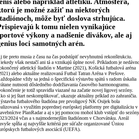
tenis alebo napríklad atletiku. Atmosféra,
ktorú je možné zažiť na niektorých
štadiónoch, môže byť doslova strhujúca.
Prispievajú k tomu nielen vynikajúce
športové výkony a nadšenie divákov, ale aj
genius loci samotných arén.
j tie preto musia z času na čas podstúpiť nevyhnutnú rekonštrukciu.
iekedy však nestačí ani tá a vznikajú úplne nové. Príkladom je nedávn
okončený atletický štadión v Martine (2021), Košická futbalová aréna
2021) alebo aktuálne realizovaná Futbal Tatran Aréna v Prešove.
aždopádne vždy sa jedná o špecifickú výstavbu spätú s radom úskalia
rátane nutnosti dôsledného dodržiavania časového harmonogramu.
okončenie je totiž spravidla viazané na začatie novej ligovej sezóny.
ko si jej štart neskomplikovať, ukazuje aktuálny príklad zo zahraničia.
ýstavba futbalového štadióna pre prvoligový NK Osijek bola
ealizovaná s využitím poprednej európskej platformy pre digitalizáciu v
tavebníctve PlanRadar a aj s jej pomocou mohol klub vstúpiť do sezón
023/2024 včas a s najmodernejším štadiónom v Chorvátsku. Areál
avyše spĺňa aj najvyššie kritériá pre súťaže organizované Úniou
urópskych futbalových asociácií (UEFA).