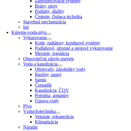
Zabezpečovacie systémy
Brány, ploty
Podlahy, dlažby
Čistenie, čistiaca technika
Stavebná mechanizácia
Iné
Kúrenie-voda-plyn
Vykurovanie
Kotle, radiátory, komínové systémy
Podlahové, stropné a stenové vykurovanie
Meranie, regulácia
Obnoviteľné zdroje energie
Voda a kanalizácia
Ohrievače, zásobníky vody
Bazény, sauny
Sanita
Čerpadlá
Kanalizácia, ČOV
Potrubia, armatúry
Úprava vody
Plyn
Vzduchotechnika
Vetranie, rekuperácia
Klimatizácia
Náradie