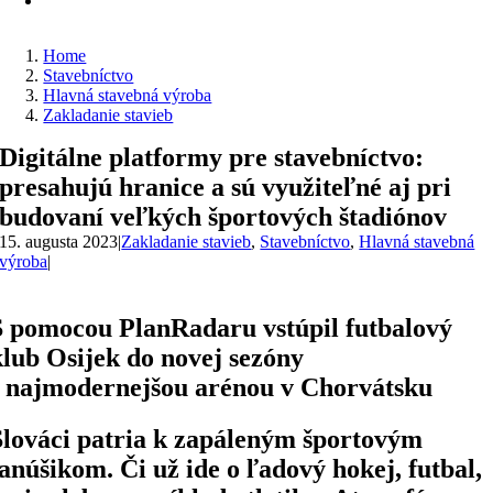
Home
Stavebníctvo
Hlavná stavebná výroba
Zakladanie stavieb
Digitálne platformy pre stavebníctvo:
presahujú hranice a sú využiteľné aj pri
budovaní veľkých športových štadiónov
15. augusta 2023
|
Zakladanie stavieb
,
Stavebníctvo
,
Hlavná stavebná
výroba
|
S pomocou PlanRadaru vstúpil futbalový
klub Osijek do novej sezóny
s najmodernejšou arénou v Chorvátsku
Slováci patria k zapáleným športovým
fanúšikom. Či už ide o ľadový hokej, futbal,