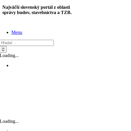
Skip
Najväčší slovenský portál z oblasti
to
správy budov, stavebníctva a TZB.
content
Menu
Hľadať:
Loading...
Loading...