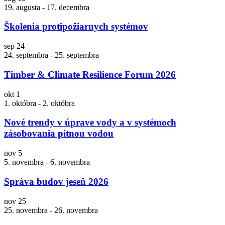
19. augusta
-
17. decembra
Školenia protipožiarnych systémov
sep
24
24. septembra
-
25. septembra
Timber & Climate Resilience Forum 2026
okt
1
1. októbra
-
2. októbra
Nové trendy v úprave vody a v systémoch
zásobovania pitnou vodou
nov
5
5. novembra
-
6. novembra
Správa budov jeseň 2026
nov
25
25. novembra
-
26. novembra