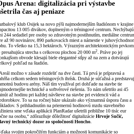
Opus Arena: digitalizácia pri výstavbe
ušetrila čas aj peniaze
utbalový klub Osijek sa novo pýši najmodernejším štadiónom v krajine
apacitou 13 005 divákov, doplneným o tréningové centrum. Nechýbajú
ni 244 sedadiel pre osoby so zdravotným postihnutím, mediálne centru
re až 90 novinárov, 890 parkovacích miest a námestie v juhovýchodno
ohu. To všetko na 15,3 hektároch. Výrazným architektonickým prvkom
2
e presahujúca strecha s celkovou plochou 20 000 m
. Práve po jej
onkajšom obvode klesajú biele elegantné stĺpy až na zem a dotvárajú
elkový pohľad na štadión.
Areál možno v zásade rozdeliť na dve časti. Tá prvá je prípravná a
ahŕňa celkom sedem tréningových ihrísk. Druhá je súťažná a predstavu
amotnú budovu arény. Náš tím využíval pri dohľade na stavbe tie
ajmodernejšie technické a softvérové ​​riešenia. To nám ušetrilo asi 45
inút až hodinu pri každej návšteve na stavbe pri evidencii vád a
edorobkov. To sa na ročnej báze ukázalo ako významná úspora času a
ákladov. S prihliadnutím na priemernú hodinovú mzdu stavebného
nžiniera sme vďaka aplikácii PlanRadar ušetrili približne 10 tisíc eur
očne na osobu,“ zdôrazňuje dôležitosť digitalizácie
Hrvoje Sučić,
lavný technický dozor zo spoločnosti Honcho
.
ďaka svojim pokročilým funkciám a možnosti komunikácie so