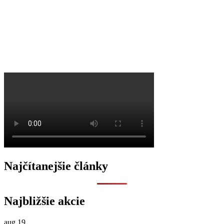
O
Najčítanejšie články
Najbližšie akcie
aug
19