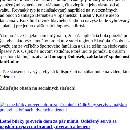
ystuženými syntetickými vláknami, čím zlepšuje jeho vlastnosti aj
valitu. Rovnaký typ je nainštalovaný napríklad na svetoznámych
tadiónoch Santiago Bernabéu v Španielsku, Lusail v Katare alebo
aracaná v Brazílii. Trávnik hlavného štadióna navyše bude vyhrievaný
o platí aj pre jedno ďalšie z tréningových ihrísk.
Ako rodák z Osijeku som hrdý na to, že naša aplikácia bola použitá pri
ýstavbe takto významného projektu v srdci regiónu Slavónia. Osobne s
ovažujem za veľkého športového fanúšika a už sa teším na sledovanie
ápasov NK Osijek na novom štadióne, ktoré určite pomôžu k ďalším
spechom klubu,“ uzatvára
Domagoj Dolinšek, zakladateľ spoločnost
lanRadar
.
alšie skúsenosti z výstavby sú k dispozícii na zhliadnutie na videu, kto
ájdete
tu
.
Zdieľajte obsah na sociálnych sieťach!
Letné búrky preveria dom za pár minút. Odložený servis sa
najskôr prejaví na bránach, dverách a tienení