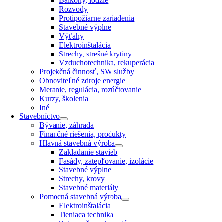
Balkóny, lodžie
Rozvody
Protipožiarne zariadenia
Stavebné výplne
Výťahy
Elektroinštalácia
Strechy, strešné krytiny
Vzduchotechnika, rekuperácia
Projekčná činnosť, SW služby
Obnoviteľné zdroje energie
Meranie, regulácia, rozúčtovanie
Kurzy, školenia
Iné
Stavebníctvo
Bývanie, záhrada
Finančné riešenia, produkty
Hlavná stavebná výroba
Zakladanie stavieb
Fasády, zatepľovanie, izolácie
Stavebné výplne
Strechy, krovy
Stavebné materiály
Pomocná stavebná výroba
Elektroinštalácia
Tieniaca technika