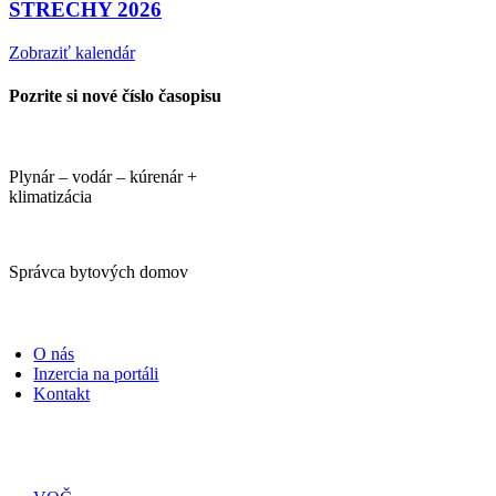
STRECHY 2026
Zobraziť kalendár
Pozrite si nové číslo časopisu
Plynár – vodár – kúrenár +
klimatizácia
Správca bytových domov
PORTÁLI
O nás
Inzercia na portáli
Kontakt
ČASOPISY