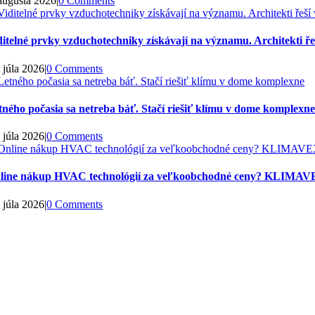
 augusta 2026
|
0 Comments
ditelné prvky vzduchotechniky získávají na významu. Architekti řeší
 júla 2026
|
0 Comments
tného počasia sa netreba báť. Stačí riešiť klímu v dome komplexn
 júla 2026
|
0 Comments
line nákup HVAC technológií za veľkoobchodné ceny? KLIMAVE
 júla 2026
|
0 Comments