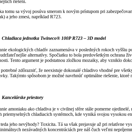
ejších riešení.
a tomu sa vývoj posúva smerom k novým prístupom pri zabezpečovaní v
k) a jeho zmesi, napríklad R723.
 Chladiaca jednotka Twineco
® 100P R723 – 3D model
nie ekologických chladív zaznamenáva v posledných rokoch vyššiu popu
udržateľnejšie alternatívy. Spočiatku to bola predovšetkým ochrana živ
nosti. Tento argument je podstatnou zložkou mozaiky, aby vzniklo dok
 potrebné zdôrazniť, že neexistuje dokonalé chladivo vhodné pre všetky
vky. Takýmto spôsobom je možné navrhnúť optimálne riešenie, ktoré 
 Kancelárske priestory
nie amoniaku ako chladiva je v civilnej sfére stále pomerne ojedinelé, 
 priemyselných chladiacich systémoch, kde vyniká svojou vysokou en
teda jeho nevýhody? Toxicita. Tá sa však prejavuje až pri relatívne vy
minimálnych nezávadných koncentráciách pre náš čuch veľmi nepríjemn