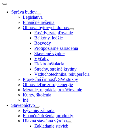
Správa budov
Legislatíva
Finančné riešenia
Obnova bytových domov
Fasády, zatepľovanie
Balkóny, lodžie
Rozvody
Protipožiarne zariadenia
Stavebné výplne
Výťahy
Elektroinštalácia
Strechy, strešné krytiny
Vzduchotechnika, rekuperácia
Projekčná činnosť, SW služby
Obnoviteľné zdroje energie
Meranie, regulácia, rozúčtovanie
Kurzy, školenia
Iné
Stavebníctvo
Bývanie, záhrada
Finančné riešenia, produkty
Hlavná stavebná výroba
Zakladanie stavieb