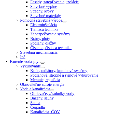
Fasády, zatepľovanie, izolácie
Stavebné výplne
Strechy, krovy
Stavebné materiály
Pomocná stavebná výroba
Elektroinštalácia
Tieniaca technika
Zabezpečovacie systémy
Brány, ploty
Podlahy, dlažby
Čistenie, čistiaca technika
Stavebná mechanizácia
Iné
Kúrenie-voda-plyn
Vykurovanie
Kotle, radiátory, komínové systémy
Podlahové, stropné a stenové vykurovanie
Meranie, regulácia
Obnoviteľné zdroje energie
Voda a kanalizácia
Ohrievače, zásobníky vody
Bazény, sauny
Sanita
Čerpadlá
Kanalizácia, ČOV