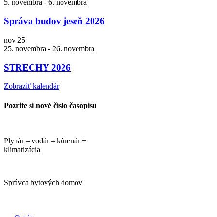
5. novembra
-
6. novembra
Správa budov jeseň 2026
nov
25
25. novembra
-
26. novembra
STRECHY 2026
Zobraziť kalendár
Pozrite si nové číslo časopisu
Plynár – vodár – kúrenár +
klimatizácia
Správca bytových domov
PORTÁLI