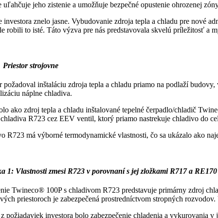
 uľahčuje jeho zistenie a umožňuje bezpečné opustenie ohrozenej zóny
 investora znelo jasne. Vybudovanie zdroja tepla a chladu pre nové adm
le robili to isté. Táto výzva pre nás predstavovala skvelú príležitosť a
Priestor strojovne
r požadoval inštaláciu zdroja tepla a chladu priamo na podlaží budovy
izáciu náplne chladiva.
olo ako zdroj tepla a chladu inštalované tepelné čerpadlo/chladič Tw
chladiva R723 cez EEV ventil, ktorý priamo nastrekuje chladivo do c
o R723 má výborné termodynamické vlastnosti, čo sa ukázalo ako najef
a 1: Vlastnosti zmesi R723 v porovnaní s jej zložkami R717 a RE170
nie Twineco® 100P s chladivom R723 predstavuje primárny zdroj chladu 
ivých priestoroch je zabezpečená prostredníctvom stropných rozvodov. 
z požiadaviek investora bolo zabezpečenie chladenia a vykurovania v 