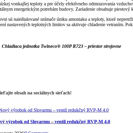
ízkej vonkajšej teploty a pre účely efektívneho odmrazovania vzducho
lnym energetickým potrebám budovy. Zariadenie obsahuje piestový kom
ovni sú nainštalované snímače úniku amoniaku a teploty, ktoré nepretrži
ení nastavených teplotných limitov sa aktivuje chladenie vetraním. Pok
 Chladiaca jednotka Twineco
® 100P R723 – priestor strojovne
ieľajte obsah na sociálnych sieťach!
vý výrobok od Slovarmu – ventil redukčný RVP-M 4.0