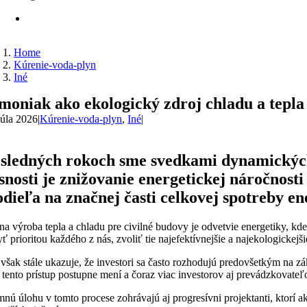
Home
Kúrenie-voda-plyn
Iné
moniak ako ekologický zdroj chladu a tepla
júla 2026
|
Kúrenie-voda-plyn
,
Iné
|
sledných rokoch sme svedkami dynamických 
snosti je znižovanie energetickej náročnosti
odieľa na značnej časti celkovej spotreby en
na výroba tepla a chladu pre civilné budovy je odvetvie energetiky, kde 
ť prioritou každého z nás, zvoliť tie najefektívnejšie a najekologickejš
 však stále ukazuje, že investori sa často rozhodujú predovšetkým na 
 tento prístup postupne mení a čoraz viac investorov aj prevádzkovateľ
ú úlohu v tomto procese zohrávajú aj progresívni projektanti, ktorí 