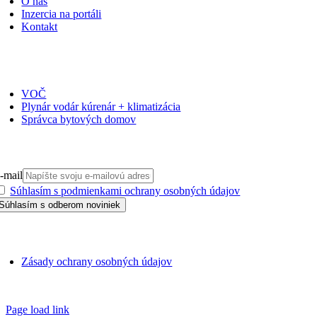
O nás
Inzercia na portáli
Kontakt
ČASOPISY
VOČ
Plynár vodár kúrenár + klimatizácia
Správca bytových domov
PRIHLÁSIŤ SA NA ODBER
-mail
Súhlasím s podmienkami ochrany osobných údajov
GDPR
Zásady ochrany osobných údajov
SSN 1338-3418 © 2010 – 2025
TZB portál
Page load link